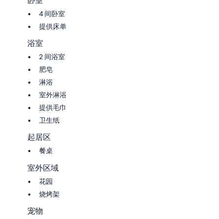
卧室
4 间卧室
提供床单
浴室
2 间浴室
肥皂
淋浴
室外淋浴
提供毛巾
卫生纸
起居区
餐桌
室外区域
花园
烧烤架
宠物