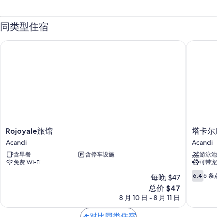
同类型住宿
Rojoyale旅馆
塔卡尔库
Rojoyale
塔
Rojoyale旅馆
塔卡尔
旅
卡
Acandi
Acandi
馆
尔
含早餐
含停车设施
游泳池
Acandi
库
免费 Wi-Fi
可带宠
纳
旅
6.4
6.4
5 条
每晚 $47
馆
分，
新
总价 $47
Acandi
总
价
8 月 10 日 - 8 月 11 日
分
格
10，
$47
对比同类住宿