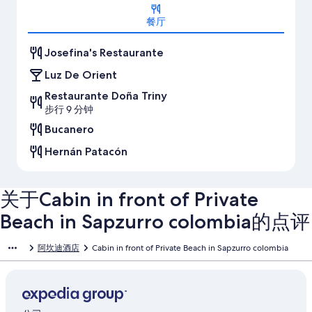
地图
餐厅
Josefina's Restaurante
Luz De Orient
Restaurante Doña Triny
步行 9 分钟
Bucanero
Hernán Patacón
关于Cabin in front of Private
Beach in Sapzurro colombia的点评
阿坎迪酒店
Cabin in front of Private Beach in Sapzurro colombia