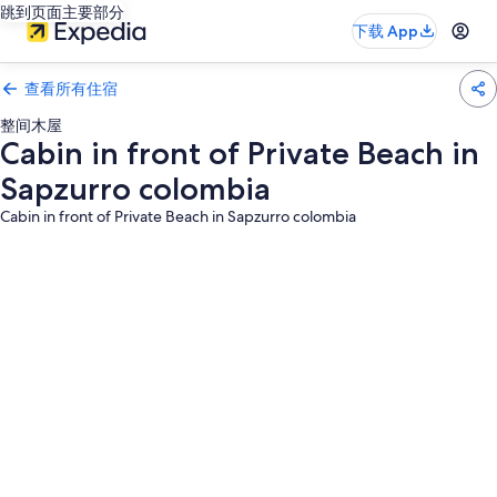
跳到页面主要部分
下载 App
查看所有住宿
整间木屋
Cabin in front of Private Beach in
Sapzurro colombia
Cabin in front of Private Beach in Sapzurro colombia