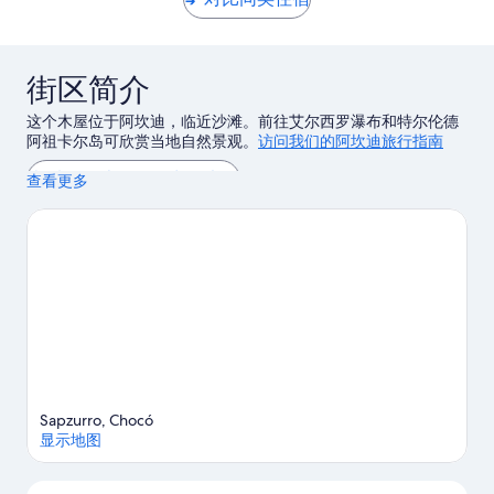
5
条
点
评
街区简介
这个木屋位于阿坎迪，临近沙滩。前往艾尔西罗瀑布和特尔伦德
阿祖卡尔岛可欣赏当地自然景观。
访问我们的阿坎迪旅行指南
查看阿坎迪的更多出租木屋
查看更多
Sapzurro, Chocó
显示地图