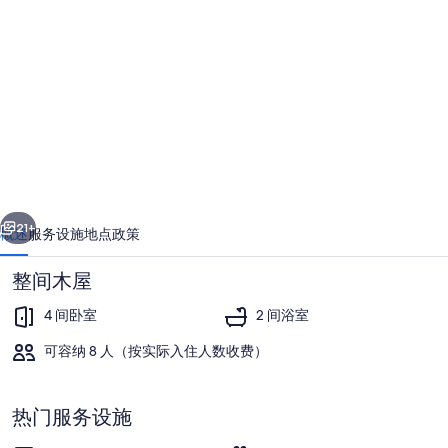
Cabin
in
front
of
Private
Beach
in
Sapzurro
一个
下一个
colombia
21+
概述
服务设施
地点
政策
的
整间木屋
照
4 间卧室
2 间浴室
片
可容纳 8 人（按实际入住人数收费）
库
热门服务设施
露台