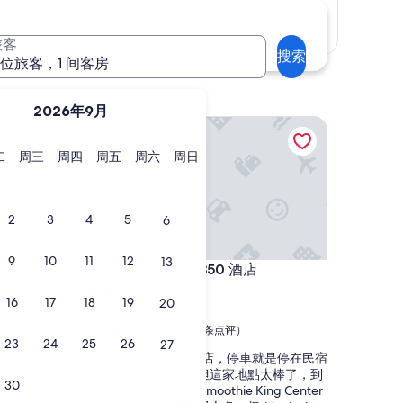
显示地图
旅客
搜索
 位旅客，1 间客房
2026年9月
WG 克里奥之家 1850 酒店
星
星
星
星
星
星
二
周三
周四
周五
周六
周日
期
期
期
期
期
期
二
三
四
五
六
日
2
3
4
5
6
9
10
11
12
13
WG 克里奥之家 1850 酒店
4. WG 克里奥之家 1850 酒店
3.0
16
17
18
19
20
星
森特勒尔城
住
9.2
9.2/10
好极了
（539 条点评）
23
24
25
26
27
分，
宿
“
, but they
“這家比較偏民宿而非飯店，停車就是停在民宿
总
這
t and make
前的巷子沒有停車場。但這家地點太棒了，到
分
30
家
ostel, but
Bourbon、Riverwalk、Smoothie King Center
10，