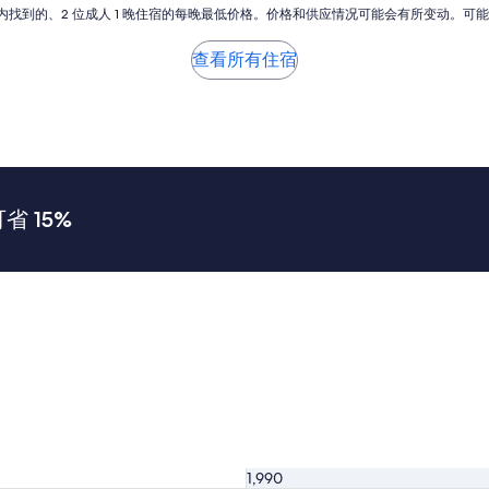
b
b
小时内找到的、2 位成人 1 晚住宿的每晚最低价格。价格和供应情况可能会有所变动。可
s
t
o
o
查看所有住宿
l
u
u
p
t
d
e
a
l
t
y
e
a
i
m
t
 15%
a
a
z
n
i
d
n
m
g
a
!
k
H
e
o
i
s
t
t
c
t
o
h
m
o
f
1,990
u
o