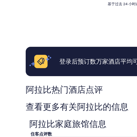
d
s
基
基于过去 24 
房
c
h
于
間
h
m
过
充
e
a
去
滿
c
r
24
了
k
k
小
歐
o
e
时
式
u
t
内
風
t
a
找
情
i
c
到
。
n
r
的、
停
登录后预订数万家酒店平均可省
s
o
2
車
t
s
位
比
r
s
成
較
u
t
人
不
c
h
1
方
阿拉比热门酒店点评
t
e
晚
便
i
s
住
太
o
t
宿
晚
查看更多有关阿拉比的信息
n
r
的
入
s
e
每
住
w
e
晚
會
阿拉比家庭旅馆信息
e
t
最
沒
r
w
低
有
住客点评数
e
a
价
位