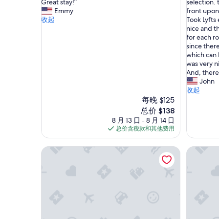
n
c
Great stay!”
selection.
好
绝
v
a
Emmy
front upon
极
佳，
e
t
收起
Took Lyfts
了，
（159
n
i
nice and th
（512
条
i
o
for each r
条
点
e
n
since ther
点
评）
n
w
which can 
评）
t
a
was very ni
l
s
And, ther
o
g
John
c
o
收起
a
o
每晚 $125
t
d
新
总价 $138
i
.
价
8 月 13 日 - 8 月 14 日
o
L
格
总价含税款和其他费用
n
o
$138
a
n
埃夫纽花园酒店
拉菲特酒
n
g
d
w
h
a
a
l
d
k
e
t
v
o
e
F