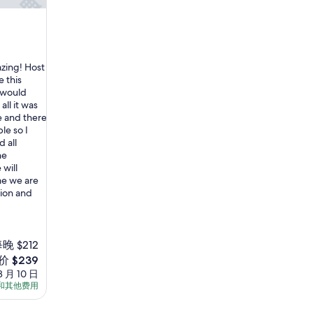
車
場
。
但
這
家
azing! Host
地
e this
點
y would
太
all it was
棒
te and there
了
le so I
，
 all
到
he
B
will
o
me we are
u
ion and
r
b
o
n
晚 $212
、
价 $239
R
8 月 10 日
i
和其他费用
v
39
e