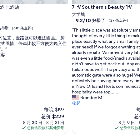
e
吧酒店
🌹Southern’s Beauty 1🌹
特酒吧酒店
7. 🌹Southern’s Beauty 1🌹
,
b
大学城
u
9.2
9.2/10
好极了
（27 条点评）
t
分，
超赞
（510 条点评）
“
t
“This little place was absolutely am
总
T
h
thought of every little thing to mak
分
的位置，走路就可以逛法國區。 房
h
e
place exactly what any small famil
10，
歐式風情。停車比較不方便太晚入住
i
y
ever need! If we forgot anything at 
好
。”
s
h
already on site. We arrived very la
极
旅客
l
a
was even a little food/snacks availab
了，
i
v
didn’t have to get back out. Any and
（27
t
e
toiletries as well. The privacy and t
条
t
d
automatic gate were also huge! We 
点
l
o
definitely be staying here every ti
评）
e
n
in New Orleans! Hosts communicat
p
e
hospitality were top……
l
a
Brandon M.
a
g
收起
c
r
每晚 $197
每
e
e
新
新
总价 $229
总
w
a
价
价
8 月 30 日 - 8 月 31 日
8 月 9 日 - 
a
t
格
格
总价含税款和其他费用
总价含税款
s
j
$229
$2
a
o