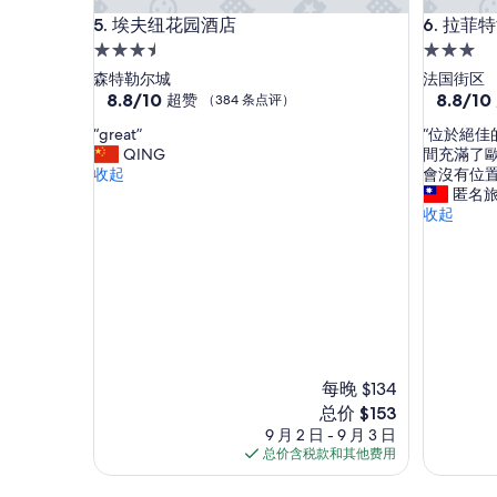
r
r
埃夫纽花园酒店
拉菲特酒
5. 埃夫纽花园酒店
6. 拉菲
y
e
t
n
3.5
3.0
h
c
星
星
森特勒尔城
法国街区
i
h
住
8.8
住
8.8
8.8/10
8.8/10
超赞
（384 条点评）
n
Q
分，
分，
宿
宿
g
u
“
“
“great”
“位於絕佳
总
总
w
a
g
位
QING
間充滿了
分
分
e
r
r
於
收起
會沒有位置
10，
10，
n
t
e
絕
匿名
超
超
e
e
a
佳
收起
赞，
赞，
e
r
t
的
（384
（510
d
w
”
位
条
条
e
a
置
点
点
d
s
，
评）
评）
!
d
走
C
o
路
h
a
就
e
b
可
c
l
每晚 $134
以
k
e
新
总价 $153
逛
i
.
价
法
9 月 2 日 - 9 月 3 日
n
F
格
國
总价含税款和其他费用
a
r
$153
區
n
e
。