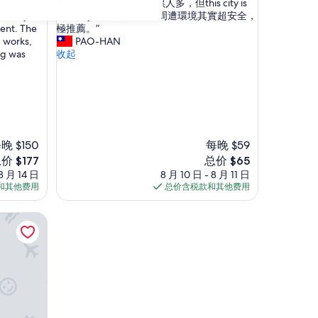
比
 average
都可以用走的，紐奧良黑人多，但this city is
好
較
e to lay
build by black，城市跟周遭環境其實超安全，
极
偏
ient. The
極推薦。”
了，
民
g works,
PAO-HAN
（539
宿
ng was
收起
条
而
点
非
评）
飯
店
，
停
車
晚 $150
每晚 $59
就
新
价 $177
总价 $65
是
价
 8 月 14 日
8 月 10 日 - 8 月 11 日
停
格
和其他费用
总价含税款和其他费用
在
77
$65
民
宿
前
的
巷
子
沒
有
停