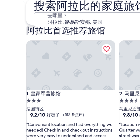
9 月 4 日 - 9 月 6 日
搜索阿拉比的家庭旅
去哪里？
阿拉比首选推荐旅馆
皇家军营旅馆
马里尼蓝色
皇家军营旅馆
马里尼蓝色
1. 皇家军营旅馆
2. 马里
3.0
3.5
星
星
法国街区
马里尼近
住
9.2
住
9.8
9.2/10
9.8/10
好极了
（512 条点评）
分，
分，
宿
宿
“
“
“Convenient location and had everything we
“Location 
总
总
C
L
needed! Check in and check out instructions
Quarter wa
分
分
o
o
were very easy to understand and access.
street was 
10，
10，