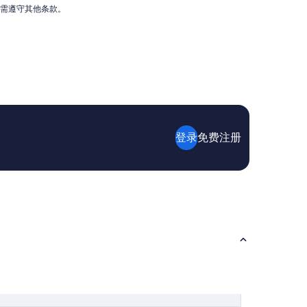
r
能需遵守其他条款。
w
a
l
k
、
S
m
o
o
t
登录
免费注册
h
i
e
K
i
n
g
C
e
n
t
e
r
都