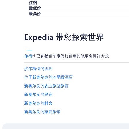
住宿
v
s
格。
置
e
e
最低价
价
。
r
x
最高价
格
”
y
c
和
e
e
供
a
l
应
s
l
Expedia 带您探索世界
情
y
e
况
t
n
可
o
t
能
u
.
会
住宿
机票
套餐
租车
度假短租房
其他
更多预订方式
n
V
有
d
e
所
沙尔梅特的酒店
e
r
变
r
y
动。
位于新奥尔良的 4 星级酒店
s
l
可
t
a
新奥尔良的农业旅游旅馆
能
a
r
需
新奥尔良的民宿
n
g
遵
d
e
守
新奥尔良的村舍
a
b
其
n
u
新奥尔良的家庭旅馆
他
d
f
条
位于新奥尔良的商务酒店
a
f
款。
c
e
位于新奥尔良的经济型酒店