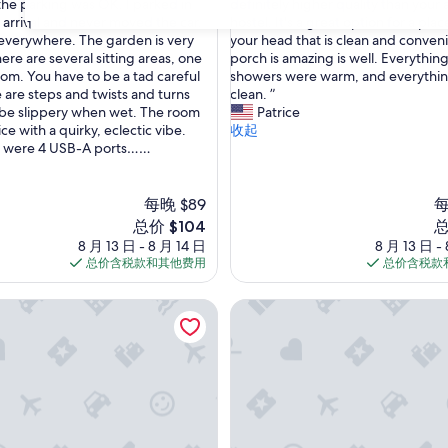
e
 the parking was OK. I parked in
definitely higher quality than your
还
p
 arrival and never moved the car.
hostel. It's a great option for a plac
可
31
r
 everywhere. The garden is very
your head that is clean and conven
以，
o
ere are several sitting areas, one
porch is amazing is well. Everythin
（45
p
oom. You have to be a tad careful
showers were warm, and everythi
条
e
e are steps and twists and turns
clean. ”
点
r
be slippery when wet. The room
Patrice
评）
t
ce with a quirky, eclectic vibe.
收起
y
e were 4 USB-A ports……
i
s
i
每晚 $89
每
n
新
新
总价 $104
总
a
价
价
8 月 13 日 - 8 月 14 日
8 月 13 日 -
t
格
格
总价含税款和其他费用
总价含税款
r
$104
$1
u
吧酒店
🌹Southern’s Beauty 1🌹
l
y
o
l
d
h
o
m