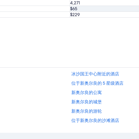
4,271
g
r
h
t
$65
t
a
$229
o
b
f
l
e
e
v
.
e
I
r
t
y
h
l
a
i
s
t
t
冰沙国王中心附近的酒店
t
h
l
e
位于新奥尔良的 5 星级酒店
e
f
t
e
新奥尔良的公寓
h
e
新奥尔良的城堡
i
l
n
o
新奥尔良的游轮
g
f
t
a
位于新奥尔良的沙滩酒店
o
h
位于新奥尔良的娱乐场酒店
m
o
a
s
位于新奥尔良的家庭式酒店