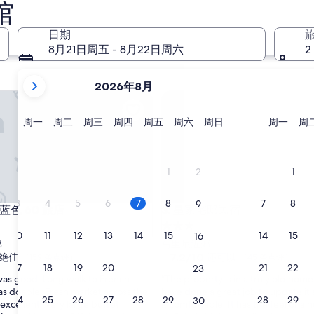
10 月 2 日 - 10 月 4 日
馆
日期
8月21日周五 - 8月22日周六
2
当
2026年8月
前
 60 旅店
皇家宅邸民宿
显
示
星
星
星
星
星
星
星
星
周一
周二
周三
周四
周五
周六
周日
周一
周
期
期
期
期
期
期
期
期
月
一
二
三
四
五
六
日
一
份
为
1
1
2
2026
年
3
4
5
6
7
8
7
8
9
 60 旅店
皇家宅邸民宿
尼蓝色 60 旅店
3. 皇家宅邸民宿
August
3.0
和
10
11
12
13
14
15
14
15
16
星
2026
郊
马里尼近郊
住
7.2
7.2/10
绝佳
还可以
年
（159 条点评）
（45 条点评）
17
18
19
20
21
22
21
22
23
分，
宿
September。
“
was good. Long walk to French
“The property is in a truly old home
总
T
s doable. Fresh market across the
have done a great job to update i
分
24
25
26
27
28
29
28
29
30
h
excellent. Very large buffet
it comfortable. It has the feel of a h
10，