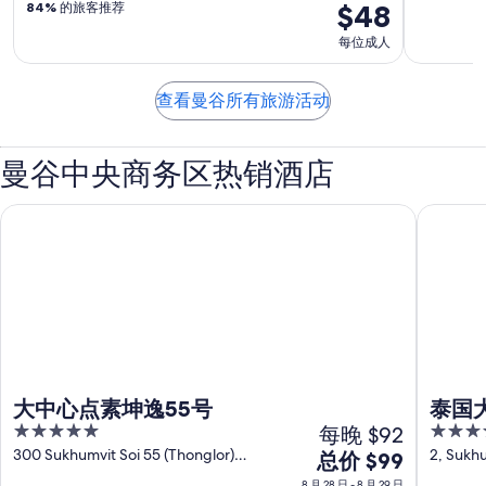
$48
84%
的旅客推荐
每位成人
查看曼谷所有旅游活动
曼谷中央商务区热销酒店
大中心点素坤逸55号
泰国大中
大中心点素坤逸55号
泰国
5
每晚 $92
5
out
out
300 Sukhumvit Soi 55 (Thonglor)
2, Sukhu
8
总价 $99
Bangkok
Bangko
of
of
月
8 月 28 日 - 8 月 29 日