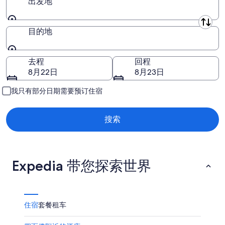
住
月
为
出发地
日
8
8
日
月
期
出发地
目的地
-
9
为
8
日
8
月
-
月
目的地
去程
回程
9
8
14
8月22日
8月23日
日
月
日
10
-
我只有部分日期需要预订住宿
日
8
月
16
搜索
日
Expedia 带您探索世界
住宿
套餐
租车