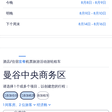
查
今晚
8月8日 - 8月9日
看
查
曼
明晚
8月9日 - 8月10日
看
谷
查
曼
下个周末
8月14日 - 8月16日
中
看
谷
央
曼
中
商
谷
央
务
中
商
区
央
务
今
商
区
晚
酒店/住宿
套餐
机票
旅游活动
游轮
租车
务
明
的
区
晚
价
曼谷中央商务区
下
的
格，
周
价
入
末
格，
住
请选择 1 个或多个项目，以创建您的行程：
的
入
日
价
住
已添加住宿
期
已添加机票
添加租车
格，
日
为
1 间客房、2 位旅客
经济舱
入
期
8