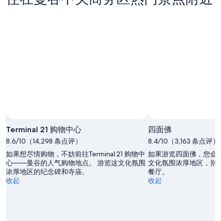
照片拍摄者：CJ Rincon
公
开
Terminal 21 购物中心
四面佛
照
8.6/10（14,298 条点评）
8.4/10（3,163 条点评）
片
如果想尽情购物，不妨前往Terminal 21 购物中
如果游览四面佛，您会
拍
心——曼谷的人气购物地点。 游览这文化氛围
文化氛围浓厚地区，别
摄
浓厚地区的纪念碑和寺庙。
餐厅。
者：
收起
收起
CJ
Rincon