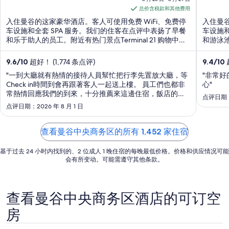
5
5
28
总价含税款和其他费用
日
入住曼谷的这家豪华酒店。客人可使用免费 WiFi、免费停
入住曼谷
到
车设施和全套 SPA 服务。我们的住客在点评中表扬了早餐
车设施和
和乐于助人的员工。附近有热门景点Terminal 21 购物中心
和游泳池
8
和是乐园。
园。
月
9.6
/
10
超好！ (1,774 条点评)
9.4
/
10
29
日
"一到大廳就有熱情的接待人員幫忙把行李先置放大廳，等
"非常
Check in時間到會再跟著客人一起送上樓。 員工們也都非
心"
的
常熱情回應我們的到來，十分推薦來這邊住宿，飯店的嘟
每
点评日期：2
嘟車也可以多多使用，轉乘BTS非常方便。"
点评日期：2026 年 8 月 1 日
晚
价
格
查看曼谷中央商务区的所有 1,452 家住宿
总
基于过去 24 小时内找到的、2 位成人 1 晚住宿的每晚最低价格。价格和供应情况可能
价
会有所变动。可能需遵守其他条款。
$99
查看曼谷中央商务区酒店的可订空
房