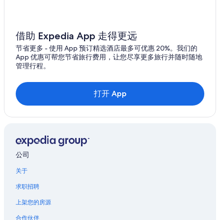
娜娜广场附近的酒店
目甲讪的酒店
暹逻百丽宫购物中心附近的酒店
借助 Expedia App 走得更远
Emsphere购物中心附近的酒店
节省更多 - 使用 App 预订精选酒店最多可优惠 20%。我们的
App 优惠可帮您节省旅行费用，让您尽享更多旅行并随时随地
阿索克的酒店
管理行程。
曼谷大学附近的酒店
暹罗商圈的酒店
打开 App
素坤逸站附近的酒店
位于通罗的精品酒店
位于通罗的豪华酒店
通罗的酒店
公司
位于空堤县的 5 星级酒店
关于
空堤县的酒店
求职招聘
马来西亚大使馆附近的酒店
上架您的房源
使馆区的酒店
合作伙伴