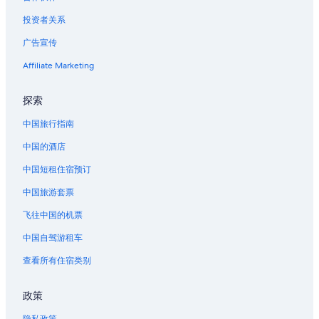
娜娜广场的酒店
投资者关系
吞马哈媚的酒店
广告宣传
三美泰素坤逸医院附近的酒店
Affiliate Marketing
拉玛九路的酒店
瓦塔纳的酒店
探索
香港广场附近的酒店
中国旅行指南
位于丁登的 5 星级酒店
中国的酒店
位于丁登的豪华酒店
中国短租住宿预订
丁登的酒店
中国旅游套票
位于素坤逸路的经济型酒店
飞往中国的机票
位于素坤逸路的高尔夫酒店
中国自驾游租车
位于素坤逸路的豪华酒店
素坤逸路的酒店
查看所有住宿类别
政策
隐私政策