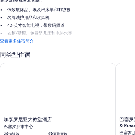
更多设施/服务还包括：
低致敏床品、埃及棉床单和羽绒被
名牌洗护用品和吹风机
42-英寸智能电视，带数码频道
衣柜/壁橱、免费婴儿床和电热水壶
查看更多住宿简介
同类型住宿
加泰罗尼亚大教堂酒店
巴塞罗那的Lam
加
巴
加泰罗尼亚大教堂酒店
巴塞罗那的
泰
塞
& Resor
巴塞罗那市中心
罗
罗
巴塞罗
游泳池
可带宠物
尼
那