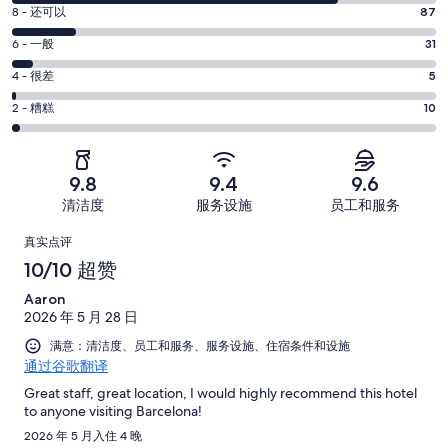
分
8
8 - 还可以
87
-
分
超
6
6 - 一般
31
-
分
赞。
还
4
4 - 很差
5
-
455
分
可
一
2
条
2 - 糟糕
10
-
以。
分
般。
好
很
87
-
31
评，
差。
条
糟
条
共
9.8
9.4
9.6
5
好
糕。
好
有
条
清洁度
服务设施
员工和服务
评，
10
评，
588
好
共
点
条
共
条
真实点评
评，
有
好
有
点
评
10/10 超赞
共
588
评，
588
评
有
条
Aaron
共
条
588
点
2026 年 5 月 28 日
有
点
条
评
588
满意：清洁度、员工和服务、服务设施、住宿条件和设施
评
点
通过谷歌翻译
条
评
点
Great staff, great location, I would highly recommend this hotel
to anyone visiting Barcelona!
评
2026 年 5 月入住 4 晚