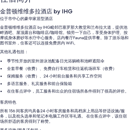
金普顿维维多拉酒店 by IHG
位于市中心的豪华家居型酒店
金普顿维维多拉酒店 by IHG毗邻巴塞罗那大教堂和兰布拉大道，提供池
畔酒吧、屋顶露台和咖啡店/咖啡馆。犒劳一下自己，享受身体护理、按
摩或身体磨砂等水疗中心服务。店内餐厅Fauna提供早餐。除了游乐场和
图书室外，住客还可以连接免费房内 WiFi。
其他礼遇包括：
季节性开放的室外游泳池配备日光浴躺椅和池畔遮阳伞
全套早餐（收费）、免费自行车租赁和往返机场班车（收费）
保姆服务（收费）、24 小时前台服务和共享工作空间
多语言服务、礼宾服务和前台保险箱
在住客点评中，员工服务和出众的住宿场所条件得到了很高的评价。
客房特色
所有 156 间客房均具备24 小时客房服务和高档床上用品等舒适设施/服
务，以及枕头选单和笔记本电脑工作区等礼遇。 在住客点评中，该住宿
场所舒适的客房得到了称赞。