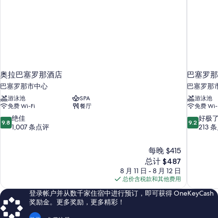
奥拉巴塞罗那酒店
巴塞罗那
巴塞罗那市中心
巴塞罗那
游泳池
SPA
游泳池
免费 Wi-Fi
餐厅
免费 Wi-
9.8
9.2
绝佳
好极
9.8
9.2
分，
分，
1,007 条点评
213 
总
总
分
分
每晚 $415
10，
10，
新
总计 $487
绝
好
价
佳，
极
8 月 11 日 - 8 月 12 日
格
1,007
了，
总价含税款和其他费用
$487
条
213
登录帐户并从数千家住宿中进行预订，即可获得 OneKeyCash
点
条
奖励金。更多奖励，更多精彩！
评
点
评