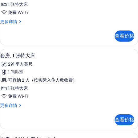
1
件
1 张特大床
张
免费 Wi-Fi
特
套
更多详情
大
房,
床,
1
查看价格
张
露
特
台
大
埃及棉床单、高档床上用品、羽绒被、
显
13
床,
(Duc
套房, 1 张特大床
示
露
Suite,
291 平方英尺
台
套
Private
(Duc
1 间卧室
房,
Terrace)
Suite,
可容纳 2 人（按实际入住人数收费）
Private
的
1
Terrace)
1 张特大床
张
所
更
免费 Wi-Fi
多
特
有
信
套
更多详情
大
照
息
房,
床
片
1
查看价格
张
的
特
所
大
套房, 1 张特大床 (de Vivi) | 
显