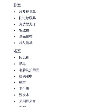
卧室
埃及棉床单
防过敏寝具
免费婴儿床
羽绒被
遮光窗帘
枕头选单
浴室
吹风机
肥皂
名牌洗护用品
提供毛巾
拖鞋
卫生纸
洗发水
牙刷和牙膏