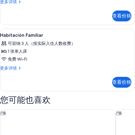
片
客
更多详情
床
房,
(Essential)
1
查看价格
张
的
大
所
床
埃及棉床单、高档床上用品、羽绒被、
显
有
18
(Essential)
Habitación Familiar
示
更
照
可容纳 3 人（按实际入住人数收费）
多
Habitación
片
信
1 张单人床
Familiar
息
免费 Wi-Fi
的
Habitación
更多详情
所
Familiar
有
更
查看价格
多
照
信
片
息
您可能也喜欢
奥拉巴塞罗那酒店
巴塞罗那
广告
广告