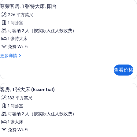
尊荣客房, 1 张特大床, 阳台 | 客房服务
显
10
息
尊荣客房, 1 张特大床, 阳台
示
226 平方英尺
尊
1 间卧室
荣
可容纳 2 人（按实际入住人数收费）
客
1 张特大床
房,
免费 Wi-Fi
1
尊
更多详情
张
荣
特
客
查看价格
房,
大
1
床,
张
客房服务设施
显
11
特
阳
客房, 1 张大床 (Essential)
示
大
台
183 平方英尺
床,
客
的
阳
1 间卧室
房,
台
所
可容纳 2 人（按实际入住人数收费）
更
1
有
多
1 张大床
张
信
照
免费 Wi-Fi
息
大