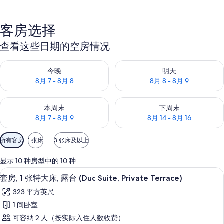
客房选择
查看这些日期的空房情况
查看今晚的空房情况：8月 7 - 8月 8
查看明天的空房情况：8月 8 - 8
今晚
明天
8月 7 - 8月 8
8月 8 - 8月 9
查看本周末的空房情况：8月 7 - 8月 9
查看下周末的空房情况：8月 14 -
本周末
下周末
8月 7 - 8月 9
8月 14 - 8月 16
可
所有客房
1 张床
3 张床及以上
用
的
显示 10 种房型中的 10 种
客
套房, 1 张特大床, 露台 (Duc Suite,
显
19
套房, 1 张特大床, 露台 (Duc Suite, Private Terrace)
房
示
筛
323 平方英尺
套
选
1 间卧室
房,
条
可容纳 2 人（按实际入住人数收费）