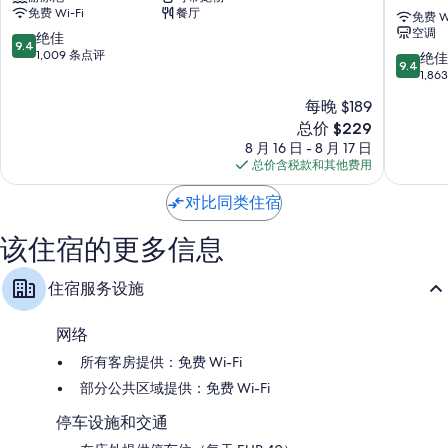
免费 Wi-Fi
餐厅
亚
的
免费 Wi
空调
大
Lamaro
9.4
绝佳
9.4
教
Hotel
分，
1,009 条点评
9.4
绝佳
9.4
堂
5★
总
分，
1,8
酒
|
分
总
每晚 $189
店
Preferr
10，
分
巴
Hotels
绝
新
总价 $229
10，
塞
&
佳，
价
绝
8 月 16 日 - 8 月 17 日
罗
Resorts
1,009
格
佳，
总价含税款和其他费用
那
|
条
$229
1,863
市
Lifestyle
点
条
对比同类住宿
中
Collecti
评
点
心
巴
评
该住宿的更多信息
塞
罗
住宿服务设施
那
市
中
网络
心
所有客房提供：免费 Wi-Fi
部分公共区域提供：免费 Wi-Fi
停车设施和交通