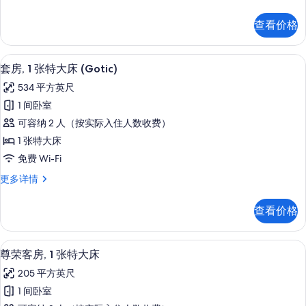
床,
庭
阳
房,
查看价格
多
台
张
的
床,
套房, 1 张特大床 (Gotic) | 埃
显
6
阳
套房, 1 张特大床 (Gotic)
所
示
台
有
534 平方英尺
更
套
多
照
1 间卧室
房,
信
片
可容纳 2 人（按实际入住人数收费）
息
1
1 张特大床
张
免费 Wi-Fi
特
套
更多详情
大
房,
床
1
查看价格
张
(Gotic)
特
的
大
尊荣客房, 1 张特大床 | 客房服务设施
显
所
14
床
尊荣客房, 1 张特大床
示
(Gotic)
有
205 平方英尺
更
尊
照
多
1 间卧室
荣
信