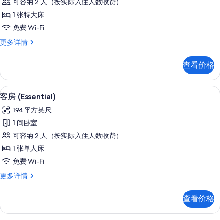
片
可容纳 2 人（按实际入住人数收费）
息
客
1 张特大床
房,
免费 Wi-Fi
1
尊
更多详情
张
荣
特
客
查看价格
房,
大
1
床
张
埃及棉床单、高档床上用品、羽绒被、
显
11
特
的
客房 (Essential)
示
大
所
194 平方英尺
床
客
有
更
1 间卧室
房
多
照
可容纳 2 人（按实际入住人数收费）
信
(Essential)
片
息
1 张单人床
的
免费 Wi-Fi
所
客
更多详情
有
房
照
(Essential)
查看价格
更
片
多
信