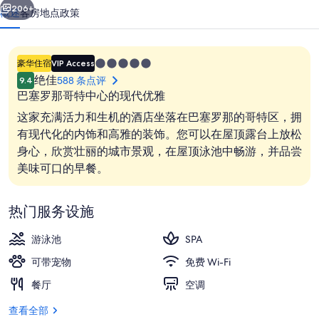
酒
206+
概述
客房
地点
政策
店
by
5.0
豪华住宿
VIP Access
IHG
星
绝佳
588 条点评
9.4
的
住
巴塞罗那哥特中心的现代优雅
宿
照
这家充满活力和生机的酒店坐落在巴塞罗那的哥特区，拥
有现代化的内饰和高雅的装饰。您可以在屋顶露台上放松
片
身心，欣赏壮丽的城市景观，在屋顶泳池中畅游，并品尝
库
外观
美味可口的早餐。
热门服务设施
游泳池
SPA
可带宠物
免费 Wi-Fi
餐厅
空调
查看全部