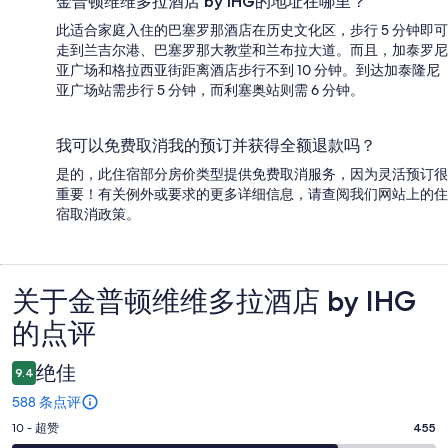
金普顿维维多拉酒店 by IHG的地址在哪里？
此适合家庭入住的巴塞罗那酒店在历史文化区，步行 5 分钟即可
走到兰吉尔港、巴塞罗那大教堂和兰布拉大道。而且，加泰罗尼
亚广场和格拉西亚街距离酒店步行不到 10 分钟。到达加泰隆尼
亚广场站需步行 5 分钟，而利塞奥站则需 6 分钟。
我可以免费取消我的预订并获得全额退款吗？
是的，此住宿部分房价类型提供免费取消服务，因为灵活预订很
重要！有关例外或要求的更多详细信息，请查阅我们网站上的住
宿取消政策。
关于金普顿维维多拉酒店 by IHG
点
的点评
评
绝佳
9.4
588 条点评
10
10 - 超赞
455