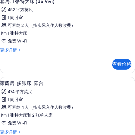
12
床
有
套房, 1 张特大床 (de Vivi)
示
更
照
452 平方英尺
多
套
片
信
1 间卧室
房,
息
可容纳 2 人（按实际入住人数收费）
1
1 张特大床
张
免费 Wi-Fi
特
套
更多详情
大
房,
床
1
查看价格
张
(de
特
Vivi)
大
家庭房, 多张床, 阳台 | 客房景观
显
的
15
床
家庭房, 多张床, 阳台
示
(de
所
474 平方英尺
Vivi)
家
有
更
1 间卧室
庭
多
照
可容纳 4 人（按实际入住人数收费）
信
房,
片
息
1 张特大床和 2 张单人床
多
免费 Wi-Fi
张
家
更多详情