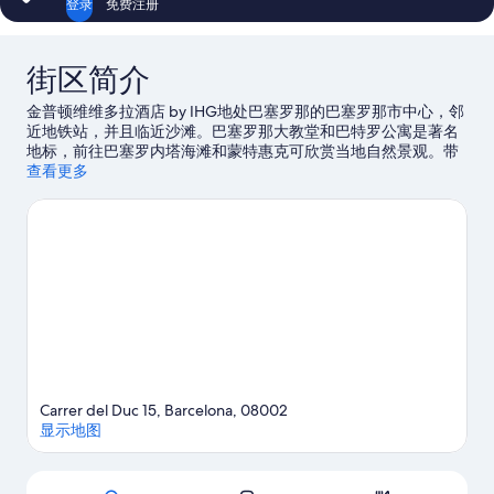
登录
免费注册
街区简介
金普顿维维多拉酒店 by IHG地处巴塞罗那的巴塞罗那市中心，邻
近地铁站，并且临近沙滩。巴塞罗那大教堂和巴特罗公寓是著名
地标，前往巴塞罗内塔海滩和蒙特惠克可欣赏当地自然景观。带
孩子一起旅行？请考虑选择巴塞罗那海事博物馆和希罗纳王子花
查看更多
园。抓住机会体验该地区的刺激户外活动，如徒步/骑行。
访问我
们的巴塞罗那旅行指南
Carrer del Duc 15, Barcelona, 08002
显示地图
地图