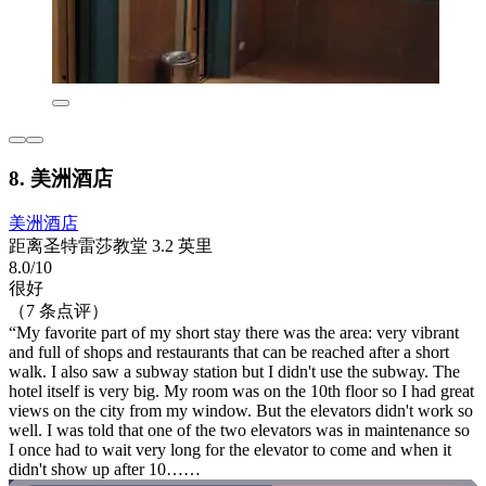
8. 美洲酒店
美洲酒店
距离圣特雷莎教堂 3.2 英里
8.0/10
很好
（7 条点评）
“My favorite part of my short stay there was the area: very vibrant
and full of shops and restaurants that can be reached after a short
walk. I also saw a subway station but I didn't use the subway. The
hotel itself is very big. My room was on the 10th floor so I had great
views on the city from my window. But the elevators didn't work so
well. I was told that one of the two elevators was in maintenance so
I once had to wait very long for the elevator to come and when it
didn't show up after 10……