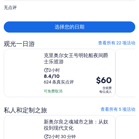
价
无点评
为
每
人
选择您的日期
$2,012
观光一日游
查看所有 22 项活动
在新标签页中打开
克里奥尔女王号明轮船夜间爵士乐巡游
新奥尔良
克里奥尔女王号明轮船夜间爵
士乐巡游
活
2小时
8.4
8.4/10
动
价
$60
分，
624 条真实点评
时
格
含税费
满
长
为
可免费取消
每位成人
分
为
$60
10
2
每
分，
私人和定制之旅
查看所有 5 项活动
小
位
624
时
在新标签页中打开
新奥尔良之魂城市之旅：从奴役到现代文化
新奥尔良真
成
新奥尔良之魂城市之旅：从奴
条
人
役到现代文化
点
评
活
2小时 30 分钟