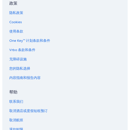
新奥尔良的农场
政策
新奥尔良的度假村
隐私政策
新奥尔良的别墅
Cookies
冰沙国王中心附近的酒店
使用条款
杰克逊广场附近的酒店
One Key™ 计划条款和条件
卡罗尔顿的酒店
Vrbo 条款和条件
运河街附近的酒店
无障碍设施
位于德拉切斯近郊的Caesars Entertainment酒店
您的隐私选择
伏都教历史博物馆附近的酒店
内容指南和报告内容
新奥尔良联合客运站的城堡
新奥尔良联合客运站的公寓式酒店
帮助
新奥尔良联合客运站的度假村
联系我们
中城区的酒店
取消酒店或度假短租预订
卡萨库里亚尔附近的酒店
取消航班
狂欢节附近的酒店
退款时限