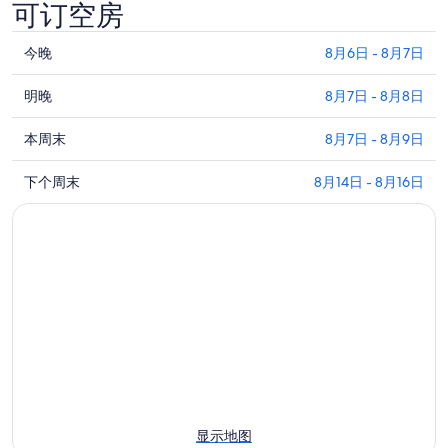
可订空房
开
查
今晚
8月6日 - 8月7日
看
查
凯
明晚
8月7日 - 8月8日
看
撒
查
凯
本周末
8月7日 - 8月9日
新
看
撒
奥
查
凯
下个周末
8月14日 - 8月16日
新
尔
看
撒
奥
良
凯
新
尔
赌
撒
奥
良
场
新
尔
赌
附
奥
良
场
近
尔
赌
附
今
良
场
近
晚
赌
附
明
的
场
近
晚
住
附
的
的
宿
近
本
住
价
显示地图
的
周