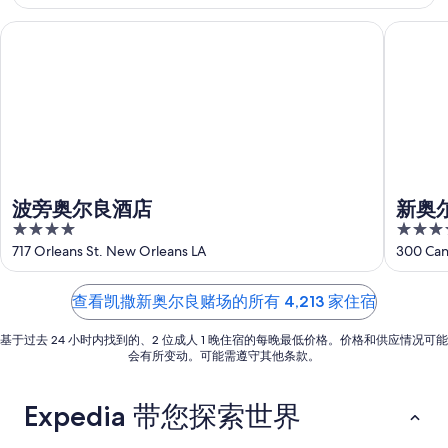
宿
格，
下
末
价
入
波旁奥尔良酒店
新奥尔良
周
住
格，
住
末
宿
入
日
住
价
住
期
宿
格，
日
为
价
入
期
8
格，
住
月
为
入
日
6
8
住
日
月
期
波旁奥尔良酒店
新奥
日
-
7
为
4
4
8
日
期
8
out
out
717 Orleans St. New Orleans LA
300 Can
月
-
月
为
of
of
7
8
7
8
5
5
查看凯撒新奥尔良赌场的所有 4,213 家住宿
日
月
日
月
8
-
14
基于过去 24 小时内找到的、2 位成人 1 晚住宿的每晚最低价格。价格和供应情况可能
日
8
日
会有所变动。可能需遵守其他条款。
月
-
9
8
Expedia 带您探索世界
日
月
16