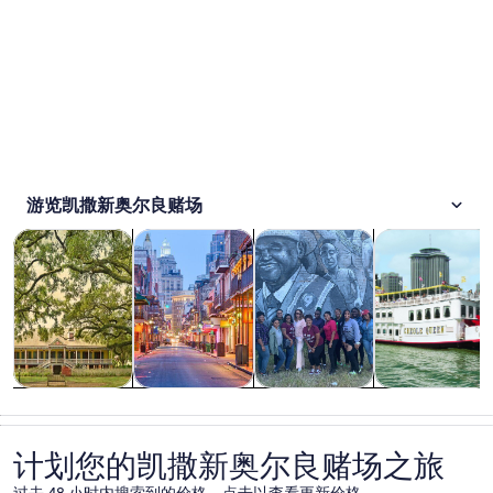
游览凯撒新奥尔良赌场
在新标签页中打开
在新标签页中打开
在新标签页中
观光一日游
历史和文化
私人和定制之旅
游轮及游船之
观光一日游
历史和文化
私人和定制之
游轮及游船之
旅
旅
计划您的凯撒新奥尔良赌场之旅