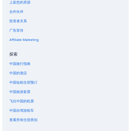
新奥尔良的城堡
上架您的房源
新奥尔良的村舍
合作伙伴
新奥尔良的游轮
投资者关系
新奥尔良的家庭旅馆
广告宣传
位于新奥尔良的沙滩酒店
Affiliate Marketing
位于新奥尔良的商务酒店
位于新奥尔良的娱乐场酒店
探索
位于新奥尔良的经济型酒店
中国旅行指南
位于新奥尔良的家庭式酒店
中国的酒店
位于新奥尔良的豪华酒店
中国短租住宿预订
位于新奥尔良的水上乐园酒店
中国旅游套票
新奥尔良的酒店
飞往中国的机票
新奥尔良的公寓
中国自驾游租车
新奥尔良的汽车旅馆
查看所有住宿类别
新奥尔良的Pousadas