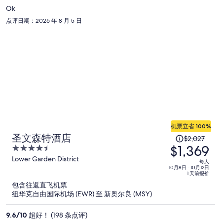
每
Ok
人
点评日期：2026 年 8 月 5 日
$950
机票立省 100%
原
圣文森特酒店
$2,027
$1,369
价
4.5
为
out
Lower Garden District
每人
of
10月8日 - 10月12日
每
1 天前报价
5
人
包含往返直飞机票
$2,027，
纽华克自由国际机场 (EWR) 至 新奥尔良 (MSY)
现
价
9.6
/
10
超好！ (198 条点评)