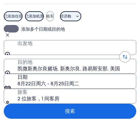
良
赌
已添加住宿
已添加机票
租车
经济舱
场
凯撒新奥尔良赌场
添加多个日期或目的地
图
片
出发地
目的地
凯撒新奥尔良赌场, 新奥尔良, 路易斯安那, 美国
日期
8月22日周六 - 8月25日周二
旅客
2 位旅客，1 间客房
搜索
浏览地图