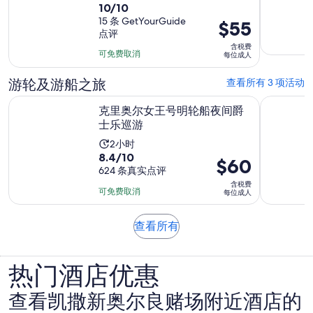
10.0
10/10
动
分，
15 条 GetYourGuide
价
$55
时
点评
满
格
长
含税费
分
为
可免费取消
为
每位成人
10
$55
2
分，
游轮及游船之旅
查看所有 3 项活动
每
小
15
位
时
在新标签页中打开
克里奥尔女王号明轮船夜间爵士乐巡游
克里奥尔
克里奥尔女王号明轮船夜间爵
条
成
30
士乐巡游
点
人
分
评
活
2小时
钟
8.4
8.4/10
动
价
$60
分，
624 条真实点评
时
格
含税费
满
长
为
可免费取消
每位成人
分
为
$60
10
2
每
在
查看所有
分，
小
位
新
624
时
成
标
条
热门酒店优惠
签
人
点
页
评
中
查看凯撒新奥尔良赌场附近酒店的
打