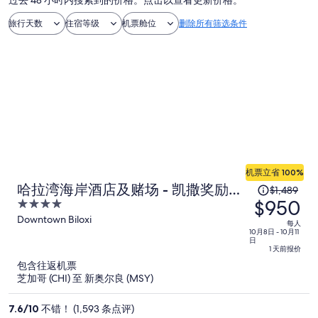
过去 48 小时内搜索到的价格。点击以查看更新价格。
旅行天数
住宿等级
机票舱位
删除所有筛选条件
机票立省 100%
原
哈拉湾海岸酒店及赌场 - 凯撒奖励目
$1,489
$950
价
4
的地
为
out
Downtown Biloxi
每人
of
10月8日 - 10月11
每
日
5
人
1 天前报价
$1,489，
包含往返机票
芝加哥 (CHI) 至 新奥尔良 (MSY)
现
价
7.6
/
10
不错！ (1,593 条点评)
为