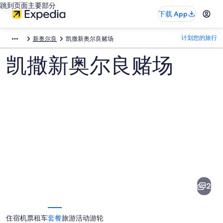
跳到页面主要部分
下载 App
计划您的旅行
新奥尔良
凯撒新奥尔良赌场
凯撒新奥尔良赌场
凯
撒
新
2
奥
尔
住宿
机票
租车
套餐
旅游活动
游轮