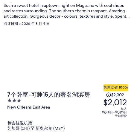
为
Such a sweet hotel in uptown, right on Magazine with cool shops
每
and restos surrounding. The southern charm is rampant. Amazing
人
art collection. Gorgeous decor - colours, textures and style. Spent
$1,369
the whole day by the pool enjoying the muggy Nola sun in comfort.
点评日期：2026 年 8 月 4 日
Loved it and will definitely stay again.
机票立省 100%
原
7个卧室-可睡15人的著名湖滨房
$2,902
$2,012
价
3
为
out
New Orleans East Area
每人
of
10月8日 - 10月13日
每
1 天前报价
5
人
包含往返机票
$2,902，
芝加哥 (CHI) 至 新奥尔良 (MSY)
现