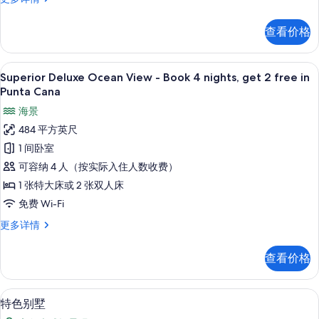
景
丽
观
客
查看价格
房,
的
花
所
园
高档床上用品、羽绒被、记忆海绵床垫
显
6
景
Superior Deluxe Ocean View - Book 4 nights, get 2 free in
有
示
观
Punta Cana
照
更
Superior
海景
多
片
Deluxe
信
484 平方英尺
Ocean
息
1 间卧室
View
可容纳 4 人（按实际入住人数收费）
-
1 张特大床或 2 张双人床
Book
4
免费 Wi-Fi
nights,
Superior
更多详情
get
Deluxe
Ocean
2
查看价格
View
free
-
in
Book
特色别墅 | 高档床上用品、羽绒被、
显
19
Punta
4
特色别墅
示
nights,