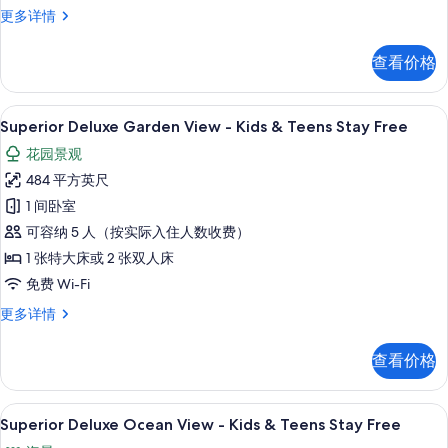
Teens
Superior
更多详情
Stay
Family
Free
Deluxe
查看价格
-
的
Kids
所
&
高档床上用品、羽绒被、记忆海绵床垫
显
9
Teens
Superior Deluxe Garden View - Kids & Teens Stay Free
有
示
Stay
照
花园景观
Free
Superior
更
片
484 平方英尺
Deluxe
多
1 间卧室
Garden
信
息
可容纳 5 人（按实际入住人数收费）
View
-
1 张特大床或 2 张双人床
Kids
免费 Wi-Fi
&
Superior
更多详情
Teens
Deluxe
Stay
Garden
查看价格
View
Free
-
的
Kids
高档床上用品、羽绒被、记忆海绵床垫
显
12
&
所
Superior Deluxe Ocean View - Kids & Teens Stay Free
示
Teens