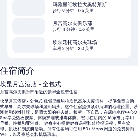
玛雅里维埃拉大奥特莱斯
步行 9 分钟
- 0.5 英里
月宫高尔夫俱乐部
步行 11 分钟
- 0.6 英里
埃尔廷托高尔夫球场
车程 2 分钟
- 2.0 英里
住宿简介
坎昆月宫酒店 - 全包式
月宫高尔夫俱乐部附近的豪华全包型住宿
坎昆月宫酒店 - 全包式 毗邻里维埃拉坎昆高尔夫度假村，提供免费自助
式早餐、高尔夫球场和游船码头。这个住宿提供紧邻海滩的地理位置、沙
滩椅和沙滩排球，是晒太阳的好去处。犒劳一下自己，在店内水疗中心O
Spa享受热石按摩、体膜护理或排毒体膜。您可在店内的 16 家餐厅享用
早餐、晚餐和亚洲菜。 健身中心提供健身课程和普拉提课程，另有篮
球、帆板和划皮艇活动。所有住客均可使用 50+ Mbps 网速的免费房内
WiFi，以及夜总会和机场班车。