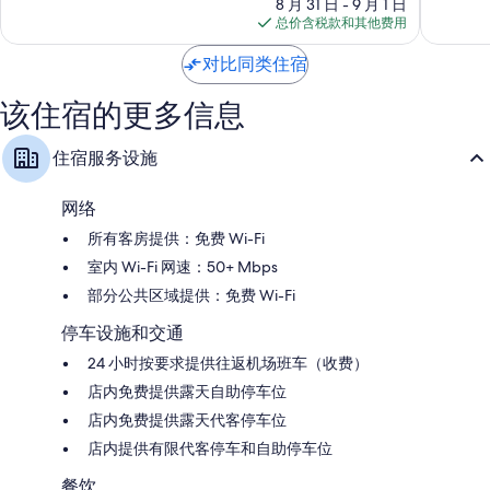
价
式
超
超
8 月 31 日 - 9 月 1 日
格
住
赞，
赞，
总价含税款和其他费用
$649
宿
2,126
1,015
Cancun
条
条
对比同类住宿
点
点
评
评
该住宿的更多信息
住宿服务设施
网络
所有客房提供：免费 Wi-Fi
室内 Wi-Fi 网速：50+ Mbps
部分公共区域提供：免费 Wi-Fi
停车设施和交通
24 小时按要求提供往返机场班车（收费）
店内免费提供露天自助停车位
店内免费提供露天代客停车位
店内提供有限代客停车和自助停车位
餐饮