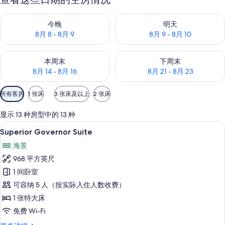
查看今晚的空房情况：8月 8 - 8月 9
查看明天的空房情况：8月 9 - 8
今晚
明天
8月 8 - 8月 9
8月 9 - 8月 10
查看本周末的空房情况：8月 14 - 8月 16
查看下周末的空房情况：8月 21 -
本周末
下周末
8月 14 - 8月 16
8月 21 - 8月 23
可
所有客房
1 张床
3 张床及以上
2 张床
用
的
显示 13 种房型中的 13 种
客
Superior Governor Suite
显
11
Superior Governor Suite
房
示
筛
海景
Superior
选
968 平方英尺
Governor
条
1 间卧室
Suite
件
可容纳 5 人（按实际入住人数收费）
的
1 张特大床
所
免费 Wi-Fi
有