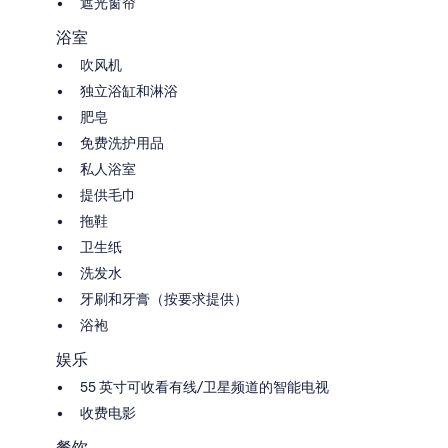
遮光窗帘
浴室
吹风机
独立浴缸和淋浴
肥皂
免费洗护用品
私人浴室
提供毛巾
拖鞋
卫生纸
洗发水
牙刷和牙膏（按要求提供）
浴袍
娱乐
55 英寸可收看有线/卫星频道的智能电视
收费电影
餐饮