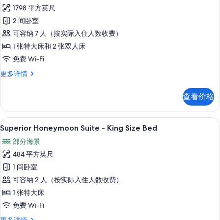
Superior
1798 平方英尺
Two
2 间卧室
Bedroom
可容纳 7 人（按实际入住人数收费）
Presidential
Suite
1 张特大床和 2 张双人床
的
免费 Wi-Fi
所
Superior
更多详情
Two
有
Bedroom
照
查看价格
Presidential
片
Suite
更
Superior Honeymoon Suite 
显
10
多
Superior Honeymoon Suite - King Size Bed
示
信
部分海景
息
Superior
484 平方英尺
Honeymoon
1 间卧室
Suite
可容纳 2 人（按实际入住人数收费）
-
King
1 张特大床
Size
免费 Wi-Fi
Bed
Superior