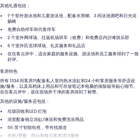
其他礼遇包括：
7 个室外游泳池和儿童游泳池，配备水滑梯、3 间泳池酒吧和日光浴
躺椅
免费自助停车和代客停车
2 个室外网球场、往返机场班车（收费）和免费店内沙滩俱乐部
5 个室外匹克球球场、礼宾服务和礼品店
在住客点评中，适合家庭的服务设施、游泳池和员工服务得到了一致
好评。
客房特色
所有 1334 间客房均配备私人室内热水浴缸和24 小时客房服务等舒适设
施/服务，以及高档床上用品和可存放笔记本电脑的保险箱等贴心细节。
在住客点评中，该住宿场所干净的客房得到了称赞。
其他的设施/服务还包括：
垃圾回收和LED 灯泡
浴室配备独立浴缸/淋浴和免费洗浴用品
55-英寸智能电视，带有线频道
衣柜/壁橱、阳台和每日客房清洁服务