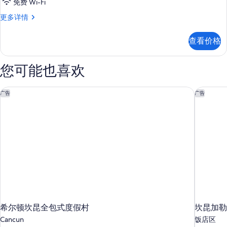
with
免费 Wi-Fi
Golf
Superior
更多详情
Cart
Junior
Suite
Included
查看价格
Golf
的
Course
所
View
您可能也喜欢
with
有
Golf
照
Cart
希尔顿坎昆全包式度假村
坎昆加勒
广告
广告
Included
片
更
多
信
息
希尔顿坎昆全包式度假村
坎昆加勒
Cancun
饭店区