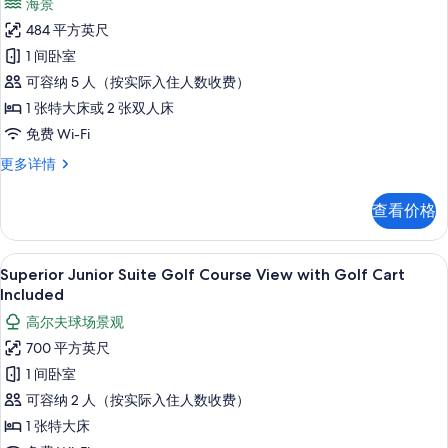
有
海景
Stay
Superior
照
Free
484 平方英尺
Deluxe
更
片
1 间卧室
Ocean
多
信
可容纳 5 人（按实际入住人数收费）
View
息
-
1 张特大床或 2 张双人床
Kids
免费 Wi-Fi
&
Superior
更多详情
Teens
Deluxe
Stay
Ocean
查看价格
View
Free
-
的
Kids
Superior Junior Suite Golf 
显
7
&
所
Superior Junior Suite Golf Course View with Golf Cart
示
Teens
Included
有
Stay
Superior
高尔夫球场景观
照
Free
Junior
更
700 平方英尺
片
Suite
多
1 间卧室
信
Golf
息
可容纳 2 人（按实际入住人数收费）
Course
1 张特大床
View