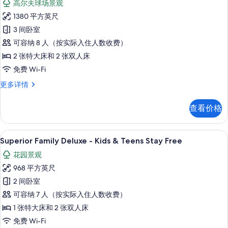
Cana
高尔夫球场景观
get
特
的
2
1380 平方英尺
色
free
所
3 间卧室
in
别
有
Punta
可容纳 8 人（按实际入住人数收费）
墅
照
Cana
2 张特大床和 2 张双人床
更
的
片
免费 Wi-Fi
多
所
信
特
更多详情
息
有
色
照
别
查看价格
墅
片
更
多
Superior Family Deluxe - Kids & Te
显
13
信
Superior Family Deluxe - Kids & Teens Stay Free
示
息
花园景观
Superior
968 平方英尺
Family
2 间卧室
Deluxe
可容纳 7 人（按实际入住人数收费）
-
Kids
1 张特大床和 2 张双人床
&
免费 Wi-Fi