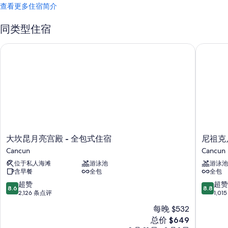
查看更多住宿简介
同类型住宿
大坎昆月亮宫殿 - 全包式住宿
尼祖克月
大
尼
大坎昆月亮宫殿 - 全包式住宿
尼祖克
坎
祖
Cancun
Cancun
昆
克
位于私人海滩
游泳池
游泳池
月
月
含早餐
全包
全包
亮
宫
宫
酒
8.6
8.8
超赞
超赞
8.6
8.8
殿
店
分，
分，
2,126 条点评
1,0
-
Cancun
总
总
每晚 $532
全
分
分
新
包
总价 $649
10，
10，