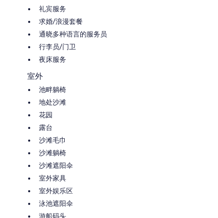
礼宾服务
求婚/浪漫套餐
通晓多种语言的服务员
行李员/门卫
夜床服务
室外
池畔躺椅
地处沙滩
花园
露台
沙滩毛巾
沙滩躺椅
沙滩遮阳伞
室外家具
室外娱乐区
泳池遮阳伞
游船码头