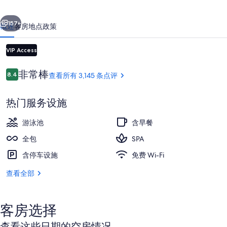
-
一个
下一个
全
157+
概述
客房
地点
政策
包
式
VIP Access
的
点
非常棒
8.4
查看所有 3,145 条点评
8.4/10
评
照
片
热门服务设施
库
游泳池
含早餐
鸟瞰图
全包
SPA
含停车设施
免费 Wi-Fi
查看全部
客房选择
查看这些日期的空房情况