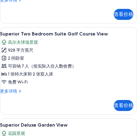
更多详情
的
Honeymoon
Suite
所
查看价格
-
有
King
Size
照
高档床上用品、羽绒被、记忆海绵床垫
显
8
Bed
Superior Two Bedroom Suite Golf Course View
片
示
更
高尔夫球场景观
多
Superior
信
928 平方英尺
Two
息
2 间卧室
Bedroom
可容纳 7 人（按实际入住人数收费）
Suite
Golf
1 张特大床和 2 张双人床
Course
免费 Wi-Fi
View
Superior
更多详情
的
Two
Bedroom
所
查看价格
Suite
有
Golf
Course
照
高档床上用品、羽绒被、记忆海绵床垫
显
9
View
Superior Deluxe Garden View
片
示
更
花园景观
多