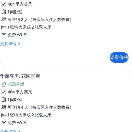
Superior
信
484 平方英尺
Deluxe
息
1 间卧室
Garden
可容纳 2 人（按实际入住人数收费）
View
的
1 张特大床或 2 张双人床
所
免费 Wi-Fi
有
Superior
更多详情
Deluxe
照
Garden
查看价格
片
View
更
多
高档床上用品、羽绒被、记忆海绵床垫
显
5
信
华丽客房, 花园景观
示
息
花园景观
华
484 平方英尺
丽
1 间卧室
客
可容纳 4 人（按实际入住人数收费）
房,
1 张特大床或 2 张双人床
花
免费 Wi-Fi
园
华
更多详情