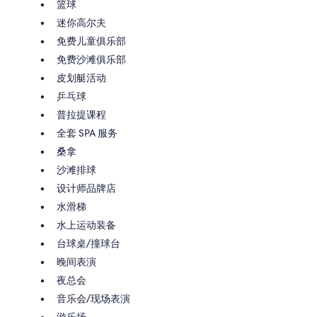
篮球
迷你高尔夫
免费儿童俱乐部
免费沙滩俱乐部
皮划艇活动
乒乓球
普拉提课程
全套 SPA 服务
桑拿
沙滩排球
设计师品牌店
水滑梯
水上运动装备
台球桌/撞球台
晚间表演
夜总会
音乐会/现场表演
游乐场