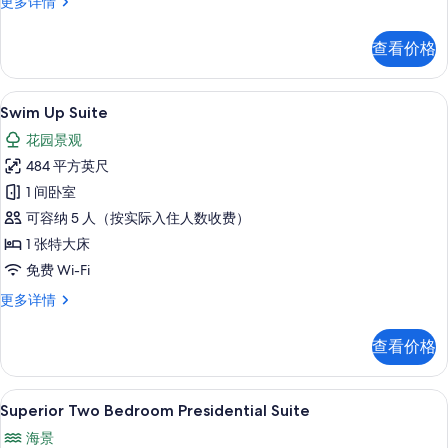
照
Superior
更多详情
Governor
片
Suite
查看价格
更
多
信
Swim Up Suite | 高档床上用
显
7
息
Swim Up Suite
示
花园景观
Swim
484 平方英尺
Up
1 间卧室
Suite
可容纳 5 人（按实际入住人数收费）
的
1 张特大床
所
免费 Wi-Fi
有
照
Swim
更多详情
Up
片
Suite
查看价格
更
多
信
高档床上用品、羽绒被、记忆海绵床垫
显
6
息
Superior Two Bedroom Presidential Suite
示
海景