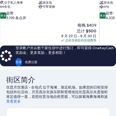
位于私人海滩
游泳池
游泳池
全包
可带宠物
SPA
8.6
8.6
超赞
超赞
8.6
8.6
分，
分，
3,195 条点评
4,33
总
总
每晚 $409
分
分
新
总计 $500
10，
10，
价
8 月 29 日 - 8 月 30 日
超
超
格
总价含税款和其他费用
赞，
赞，
$500
3,195
4,335
登录帐户并从数千家住宿中进行预订，即可获得 OneKeyCash
条
条
奖励金。更多奖励，更多精彩！
点
点
评
评
登录
免费注册
街区简介
坎昆月宫酒店 - 全包式 位于海滩，靠近机场。如果您的日程安排
包括外出活动，月宫高尔夫俱乐部和里维埃拉坎昆高尔夫度假村
肯定值得一逛，若想欣赏当地自然景观，可以探索海豚海滩和波
多黎各莫雷洛斯沙滩。雷伊遺址和伊贝罗斯塔坎昆高尔夫球场是
查看更多
另外两个值得推荐的游玩去处。您可选择水上摩托车、水肺潜水
和滑水，抓紧上佳机会外出体验周边的水域，或者您也可以就近
选择徒步/骑行，体验冒险之旅。
访问我们的坎昆旅行指南