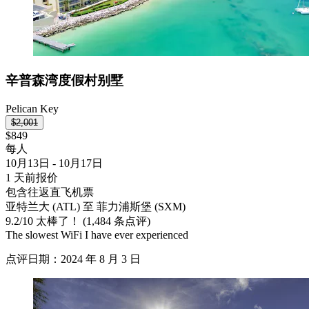
辛普森湾度假村别墅
Pelican Key
$2,001
$849
每人
10月13日 - 10月17日
1 天前报价
包含往返直飞机票
亚特兰大 (ATL) 至 菲力浦斯堡 (SXM)
9.2
/
10
太棒了！ (1,484 条点评)
The slowest WiFi I have ever experienced
点评日期：2024 年 8 月 3 日