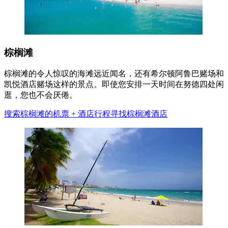
棕榈滩
棕榈滩的令人惊叹的海滩远近闻名，还有希尔顿阿鲁巴赌场和
凯悦酒店赌场这样的景点。即使您安排一天时间在努德四处闲
逛，您也不会厌倦。
搜索棕榈滩的机票 + 酒店行程
寻找棕榈滩酒店