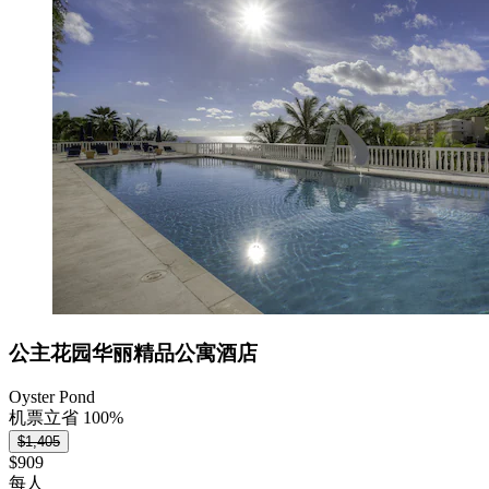
公主花园华丽精品公寓酒店
Oyster Pond
机票立省 100%
$1,405
$909
每人