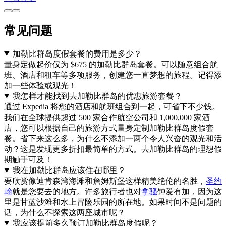
常见问题
加勒比群岛度假套餐的费用是多少？
量身定做起价仅为 $675 的加勒比群岛套餐。可以随意组合航
班、酒店和租车等多项服务，创建您一直梦想的旅程。记得添
加一些体验或观光！
我怎样才能找到去加勒比群岛的优惠旅游套餐？
通过 Expedia 将您的酒店和航班组合到一起，可省下不少钱。
我们在全球提供超过 500 家合作航空公司和 1,000,000 家酒
店，您可以根据自己的旅游方式量身定制加勒比群岛度假套
餐。省下来这么多，为什么不添加一两个令人兴奋的观光和活
动？这是发现更多折扣最简单的方式。去加勒比群岛的理想假
期触手可及！
我在加勒比群岛应该住在哪里？
要欣赏像迪肯森湾海滩和詹姆斯堡这样精美绝伦的名胜，
圣约
翰
就是您要去的地方。许多旅行者也对
拿骚
钟爱有加，因为这
里是甘蓝沙滩和水上冒险乐园的所在地。如果时间不是问题的
话，为什么不探索这两座城市呢？
我应该提前多久预订加勒比群岛度假呢？