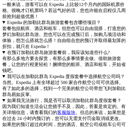
一般来说，游客可以在 Expedia 上比较12个月内的国际机票价
格。很晚才订机票吗？若运气好的话，您也许能在启程仅几周
前抢到超值优惠！
Expedia 的加勒比群岛旅游套餐包含哪些项目？
套餐包括航班、酒店和租车，但您也可以自由混搭，打造您的
梦幻加勒比群岛游。您也可以在完成预订后，加购几项活动和
体验，想怎么搭就怎么搭！自由组合您的预订并取得最划算的
折扣，就只在 Expedia！
在预订加勒比群岛旅游套餐前，我应该知道些什么?
有那么多地方要去探赏，有那么多事情要去做。借助旅游套
餐，让您的行程更轻松！捆绑您的航班、酒店和租车，开始省
钱吧。
我可以在加勒比群岛 Expedia 度假套餐中选择航空公司吗？
当然。Expedia 上有全球超过 500 家合作航空公司可供选择。
有了如此多的选择，找到一个完美的航空公司带您飞到加勒比
群岛易如反掌。
如果我无法旅行，我是否可以取消加勒比群岛度假套餐？
因为我们知道生活会让您措手不及，因此，答案是肯定的。有
关详细信息，请查看我们的
客服版块
。但总的来说，如果您是
在过去 24 小时内预订的，您可以无需支付罚金取消或更改。
如果您的预订超过此时间，您的酒店、航空公司或租车公司可