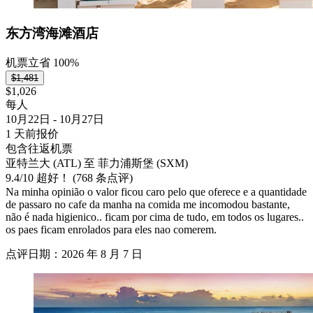
东方湾海滩酒店
机票立省 100%
$1,481
$1,026
每人
10月22日 - 10月27日
1 天前报价
包含往返机票
亚特兰大 (ATL) 至 菲力浦斯堡 (SXM)
9.4
/
10
超好！ (768 条点评)
Na minha opinião o valor ficou caro pelo que oferece e a quantidade
de passaro no cafe da manha na comida me incomodou bastante,
não é nada higienico.. ficam por cima de tudo, em todos os lugares..
os paes ficam enrolados para eles nao comerem.
点评日期：2026 年 8 月 7 日