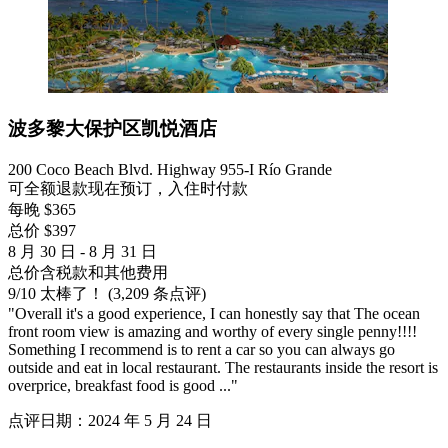
波多黎大保护区凯悦酒店
200 Coco Beach Blvd. Highway 955-I Río Grande
可全额退款
现在预订，入住时付款
每晚 $365
总价 $397
8 月 30 日 - 8 月 31 日
总价含税款和其他费用
9
/
10
太棒了！ (3,209 条点评)
"Overall it's a good experience, I can honestly say that The ocean
front room view is amazing and worthy of every single penny!!!!
Something I recommend is to rent a car so you can always go
outside and eat in local restaurant. The restaurants inside the resort is
overprice, breakfast food is good ..."
点评日期：2024 年 5 月 24 日