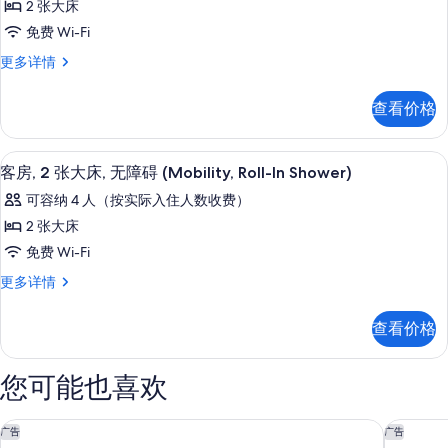
观
观
2 张大床
房,
(Cabana)
(Cabana)
免费 Wi-Fi
更
2
的
多
客
更多详情
张
信
所
房,
息
大
2
有
查看价格
张
床
照
大
(Sundeck)
床
片
平板电视、收费电影
显
的
4
(Sundeck)
客房, 2 张大床, 无障碍 (Mobility, Roll-In Shower)
示
更
所
可容纳 4 人（按实际入住人数收费）
多
客
有
信
2 张大床
房,
息
照
免费 Wi-Fi
2
片
客
更多详情
张
房,
大
2
查看价格
张
床,
大
无
床,
您可能也喜欢
无
障
障
碍
碍
THE LOWLINE HOTEL, PART OF 凯悦尚选 查尔斯顿
查尔斯顿
广告
广告
(Mobility,
(Mobility,