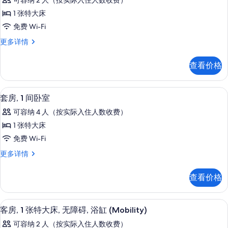
可容纳 2 人（按实际入住人数收费）
障
客
碍,
碍,
1 张特大床
房,
浴
浴
免费 Wi-Fi
缸
1
缸
(Mobility,
客
更多详情
张
Sundeck)
房,
(Mobility,
更
特
1
Sundeck)
查看价格
多
张
大
的
信
特
床,
息
大
所
套房, 1 间卧室 | 起居区 | 平板电视、
显
4
床,
无
套房, 1 间卧室
有
示
无
障
可容纳 4 人（按实际入住人数收费）
照
障
套
碍
碍
1 张特大床
片
房,
(Hearing,
(Hearing,
免费 Wi-Fi
Sundeck)
1
Sundeck)
更
套
更多详情
间
的
多
房,
信
卧
1
所
查看价格
息
间
室
有
卧
的
室
照
客房内保险箱、办公桌、笔记本电脑工
显
5
更
所
客房, 1 张特大床, 无障碍, 浴缸 (Mobility)
片
示
多
有
可容纳 2 人（按实际入住人数收费）
信