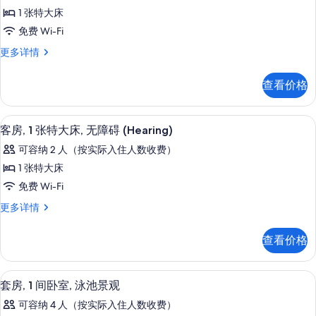
客
照
息
1 张特大床
房,
片
免费 Wi-Fi
1
客
更多详情
张
房,
特
1
查看价格
张
大
特
床,
大
客房内保险箱、办公桌、笔记本电脑工
显
5
床,
无
客房, 1 张特大床, 无障碍 (Hearing)
示
无
障
可容纳 2 人（按实际入住人数收费）
障
客
碍,
碍,
1 张特大床
房,
浴
浴
免费 Wi-Fi
缸
1
缸
(Mobility)
客
更多详情
张
更
房,
(Mobility)
多
特
1
的
查看价格
信
张
大
息
所
特
床,
大
有
套房, 1 间卧室, 泳池景观 | 客房
显
6
床,
无
套房, 1 间卧室, 泳池景观
照
示
无
障
可容纳 4 人（按实际入住人数收费）
障
片
套