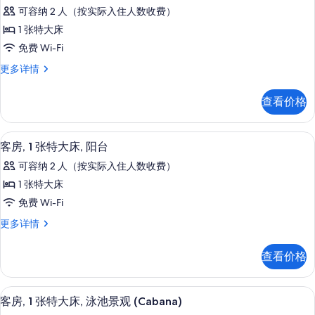
示
无
所
障
可容纳 2 人（按实际入住人数收费）
障
客
有
碍,
碍,
1 张特大床
房,
城
照
城
免费 Wi-Fi
市
1
片
市
景
客
更多详情
张
观
房,
景
(Hearing)
特
1
观
查看价格
更
张
大
多
(Hearing)
特
床,
信
大
的
客房, 1 张特大床, 阳台 | 起居区 | 平
显
息
4
床,
转
客房, 1 张特大床, 阳台
所
示
转
角
可容纳 2 人（按实际入住人数收费）
角
有
客
的
更
1 张特大床
照
房,
多
所
免费 Wi-Fi
信
片
1
有
息
客
更多详情
张
房,
照
特
1
片
查看价格
张
大
特
床,
大
客房内保险箱、办公桌、笔记本电脑工
显
5
床,
阳
客房, 1 张特大床, 泳池景观 (Cabana)
示
阳