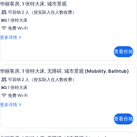
显
4
床
的
华丽客房, 1 张特大床, 城市景观
示
更
所
可容纳 2 人（按实际入住人数收费）
多
华
有
信
1 张特大床
丽
息
照
免费 Wi-Fi
客
片
华
更多详情
房,
丽
1
客
查看价格
房,
张
1
特
张
平板电视、收费电影
显
4
特
大
华丽客房, 1 张特大床, 无障碍, 城市景观 (Mobility, Bathtub)
示
大
床,
可容纳 2 人（按实际入住人数收费）
床,
华
城
城
1 张特大床
丽
市
市
免费 Wi-Fi
景
客
景
观
华
更多详情
房,
更
丽
观
多
1
客
的
查看价格
信
房,
张
息
所
1
特
张
有
客房内保险箱、办公桌、笔记本电脑工
显