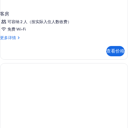
客房
可容纳 2 人（按实际入住人数收费）
免费 Wi-Fi
客
更多详情
房
更
查看价格
多
信
息