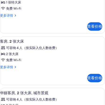
碍
碍
1 张特大床
房,
(Hearing)
(Hearing)
免费 Wi-Fi
更
1
的
多
套
更多详情
间
信
所
房,
息
卧
1
有
查看价格
间
室,
照
卧
泳
室,
片
平板电视、收费电影
显
4
泳
池
客房, 2 张大床
示
池
景
可容纳 4 人（按实际入住人数收费）
景
客
观
观
2 张大床
房,
更
的
免费 Wi-Fi
多
2
所
信
客
更多详情
张
息
房,
有
大
2
照
查看价格
张
床
片
大
的
床
平板电视、收费电影
显
4
更
所
华丽客房, 2 张大床, 城市景观
示
多
有
可容纳 4 人（按实际入住人数收费）
信
华
息