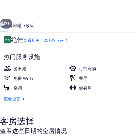
尔
斯
一个
下一个
之
78+
概述
客房
地点
政策
家
点
绝佳
9.4
查看所有 1,031 条点评
-
9.4/10
评
希
热门服务设施
尔
游泳池
可带宠物
顿
免费 Wi-Fi
餐厅
格
空调
健身房
芮
庭院
精
查看全部
选
酒
客房选择
店
查看这些日期的空房情况