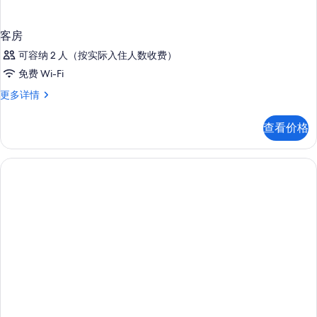
客房
可容纳 2 人（按实际入住人数收费）
免费 Wi-Fi
客
更多详情
房
更
查看价格
多
信
息