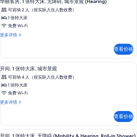
4
特
大
华丽客房, 1 张特大床, 无障碍, 城市景观 (Hearing)
照
示
大
床,
可容纳 2 人（按实际入住人数收费）
床,
片
华
无
无
1 张特大床
丽
障
障
免费 Wi-Fi
碍,
客
碍,
城
华
更多详情
房,
市
丽
城
景
1
客
市
查看价格
观
房,
张
(Mobility,
景
1
特
Bathtub)
张
观
平板电视、收费电影
显
更
5
特
大
开间, 1 张特大床, 城市景观
多
(Mobility,
示
大
床,
可容纳 4 人（按实际入住人数收费）
信
床,
Bathtub)
开
息
无
无
1 张特大床
的
间,
障
障
免费 Wi-Fi
所
碍,
1
碍,
城
开
更多详情
有
张
市
间,
城
照
景
特
1
市
查看价格
观
片
张
大
(Hearing)
景
特
床,
更
大
观
客房内保险箱、办公桌、笔记本电脑工
显
多
5
床,
城
开间, 1 张特大床, 无障碍 (Mobility & Hearing, Roll-In Shower)