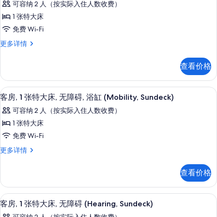
台
可容纳 2 人（按实际入住人数收费）
台
客
的
更
1 张特大床
房,
多
所
免费 Wi-Fi
信
1
有
息
客
更多详情
张
房,
照
特
1
片
查看价格
张
大
特
床,
大
客房内保险箱、办公桌、笔记本电脑工
显
5
床,
泳
客房, 1 张特大床, 无障碍, 浴缸 (Mobility, Sundeck)
示
泳
池
可容纳 2 人（按实际入住人数收费）
池
客
景
景
1 张特大床
房,
观
观
免费 Wi-Fi
(Cabana)
1
(Cabana)
更
客
更多详情
张
多
的
房,
信
特
1
所
查看价格
息
张
大
有
特
床,
大
照
客房内保险箱、办公桌、笔记本电脑工
显
5
床,
无
客房, 1 张特大床, 无障碍 (Hearing, Sundeck)
片
示
无
障