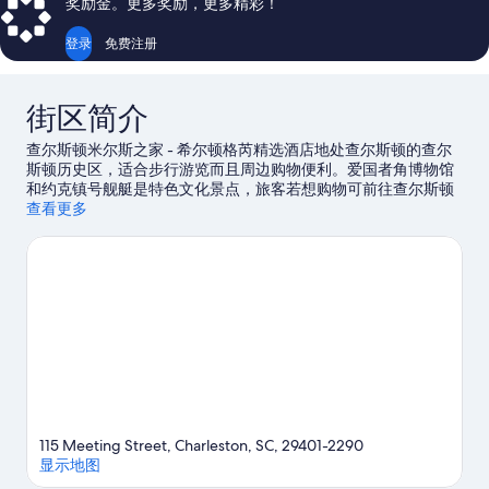
奖励金。更多奖励，更多精彩！
点
点
评
评
登录
免费注册
街区简介
查尔斯顿米尔斯之家 - 希尔顿格芮精选酒店地处查尔斯顿的查尔
斯顿历史区，适合步行游览而且周边购物便利。爱国者角博物馆
和约克镇号舰艇是特色文化景点，旅客若想购物可前往查尔斯顿
集市和查尔斯顿丹吉尔出口。在北查尔斯顿体育馆参加一场活动
查看更多
或游戏，腾出时间，参观不容错过的热门景点南卡罗来纳水族
馆。抓住机会体验该地区的一些活动，如高尔夫运动。酒店拥有
优越的地理位置，因而深受住客的喜爱。
访问我们的查尔斯顿旅
行指南
115 Meeting Street, Charleston, SC, 29401-2290
显示地图