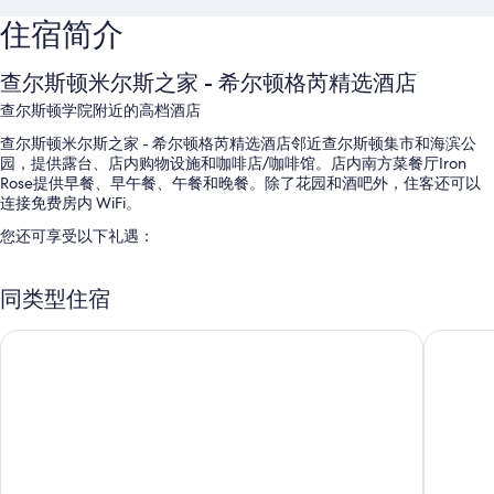
住宿简介
查尔斯顿米尔斯之家 - 希尔顿格芮精选酒店
查尔斯顿学院附近的高档酒店
查尔斯顿米尔斯之家 - 希尔顿格芮精选酒店邻近查尔斯顿集市和海滨公
园，提供露台、店内购物设施和咖啡店/咖啡馆。店内南方菜餐厅Iron
Rose提供早餐、早午餐、午餐和晚餐。除了花园和酒吧外，住客还可以
连接免费房内 WiFi。
您还可享受以下礼遇：
室外游泳池配备日光浴躺椅
同类型住宿
全套早餐（收费）、代客停车（收费）和行李员/门卫服务
多语言服务、宴会厅和行李储存室
艾蜜莉酒店
弗朗西斯
电梯、24 小时前台服务和无烟场所
在住客点评中，游泳池、中心便利位置和员工服务得到了很高的评
价。
客房特色
所有 218 间特色家居的客房均配备笔记本电脑工作区和空调等舒适设施/