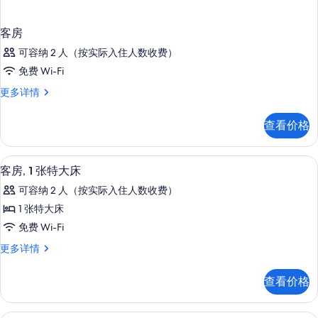
客房
可容纳 2 人（按实际入住人数收费）
免费 Wi-Fi
客
更多详情
房
更
查看价格
多
信
息
客房内保险箱、办公桌、笔记本电脑工
显
5
客房, 1 张特大床
示
可容纳 2 人（按实际入住人数收费）
客
1 张特大床
房,
免费 Wi-Fi
1
客
更多详情
张
房,
特
1
查看价格
张
大
特
床
大
客房内保险箱、办公桌、笔记本电脑工