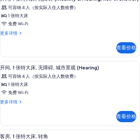
信
(Hearing)
示
城
市
可容纳 4 人（按实际入住人数收费）
息
市
的
开
景
景
1 张特大床
所
间,
观
观
免费 Wi-Fi
更
有
1
的
多
开
更多详情
照
张
信
间,
所
片
息
特
1
有
查看价格
张
大
照
特
床,
大
片
平板电视、收费电影
显
4
床,
无
开间, 1 张特大床, 无障碍, 城市景观 (Hearing)
示
无
障
可容纳 4 人（按实际入住人数收费）
障
开
碍
碍
1 张特大床
间,
(Mobility
(Mobility
免费 Wi-Fi
&
1
&
Hearing,
开
更多详情
张
Hearing,
Roll-
间,
In
特
Roll-
1
查看价格
Shower)
张
大
In
更
特
Shower)
床,
多
大
客房, 1 张特大床, 转角 | 起居区 | 平
显
信
的
4
床,
无
客房, 1 张特大床, 转角
息