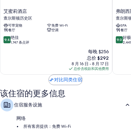
服务，以及免费 WiFi和办公椅等设施/服务。 在住客点评中，该住宿场所
干净的客房得到了高度评价。
艾
弗
艾蜜莉酒店
弗朗西
蜜
朗
其他设施/服务还包括：
查尔斯顿历史区
查尔斯
莉
西
浴室配备浴缸或淋浴和免费洗浴用品
可带宠物
免费 Wi-Fi
SPA
酒
斯
餐厅
空调
餐厅
店
马
平板电视，带收费电视频道
查
里
9.4
9.0
绝佳
好极
9.4
9.0
衣柜/壁橱、垃圾回收和免费婴儿床
尔
恩
分，
分，
1,747 条点评
2,4
斯
酒
总
总
每晚 $256
顿
店
分
分
新
历
总价 $292
查
10，
10，
价
史
尔
绝
好
8 月 16 日 - 8 月 17 日
格
区
斯
佳，
极
总价含税款和其他费用
$292
顿
1,747
了，
历
条
2,441
对比同类住宿
史
点
条
区
评
点
该住宿的更多信息
评
住宿服务设施
网络
所有客房提供：免费 Wi-Fi