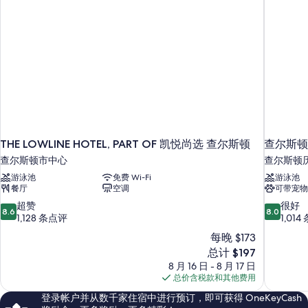
Roll-
Roll-
In
In
Shower)
Shower)
更
多
的
信
所
息
有
照
片
THE LOWLINE HOTEL, PART OF 凯悦尚选 查尔斯顿
查尔斯顿
查尔斯顿市中心
查尔斯顿
游泳池
免费 Wi-Fi
游泳池
餐厅
空调
可带宠物
8.6
8.0
超赞
很好
8.6
8.0
分，
分，
1,128 条点评
1,01
总
总
每晚 $173
分
分
新
总计 $197
10，
10，
价
8 月 16 日 - 8 月 17 日
超
很
格
总价含税款和其他费用
赞，
好，
$197
1,128
1,014
登录帐户并从数千家住宿中进行预订，即可获得 OneKeyCash
条
条