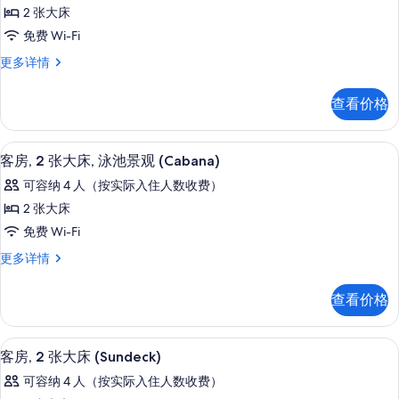
客
障
2 张大床
碍,
房,
碍,
免费 Wi-Fi
城
城
2
市
市
客
更多详情
张
景
房,
景
观
大
2
查看价格
(Mobility,
观
张
床,
Roll-
大
(Mobility,
阳
In
床,
客房, 2 张大床, 泳池景观 (Caban
显
Roll-
Shower)
5
阳
台
客房, 2 张大床, 泳池景观 (Cabana)
更
In
示
台
的
可容纳 4 人（按实际入住人数收费）
多
更
Shower)
客
信
所
多
2 张大床
的
息
房,
信
有
免费 Wi-Fi
所
息
2
照
客
更多详情
有
张
房,
片
照
大
2
查看价格
片
张
床,
大
泳
床,
客房, 2 张大床 (Sundeck) | 
显
5
泳
池
客房, 2 张大床 (Sundeck)
示
池
景
可容纳 4 人（按实际入住人数收费）
景
客