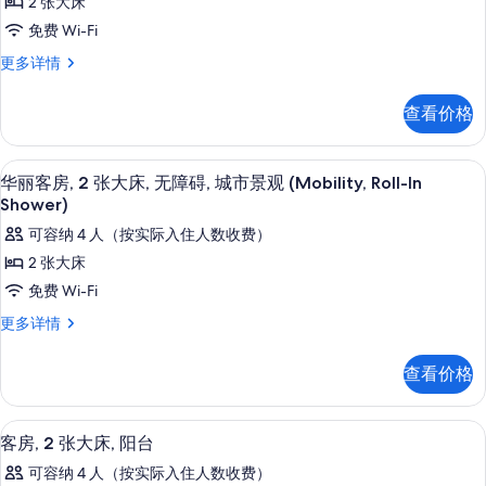
照
2 张大床
丽
片
免费 Wi-Fi
客
华
更多详情
房,
丽
2
客
查看价格
房,
张
2
大
张
平板电视、收费电影
显
4
大
床,
华丽客房, 2 张大床, 无障碍, 城市景观 (Mobility, Roll-In
示
床,
Shower)
城
城
华
可容纳 4 人（按实际入住人数收费）
市
市
丽
景
2 张大床
景
观
客
免费 Wi-Fi
观
更
房,
多
的
华
更多详情
信
2
丽
所
息
客
张
查看价格
有
房,
大
2
照
床,
张
客房, 2 张大床, 阳台 | 起居区 | 平板
显
片
5
大
客房, 2 张大床, 阳台
无
示
床,
可容纳 4 人（按实际入住人数收费）
障
无