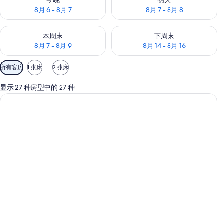
今晚
明天
8月 6 - 8月 7
8月 7 - 8月 8
查看本周末的空房情况：8月 7 - 8月 9
查看下周末的空房情况：8月 14 -
本周末
下周末
8月 7 - 8月 9
8月 14 - 8月 16
可
所有客房
1 张床
2 张床
用
的
显示 27 种房型中的 27 种
客
房
筛
选
条
件