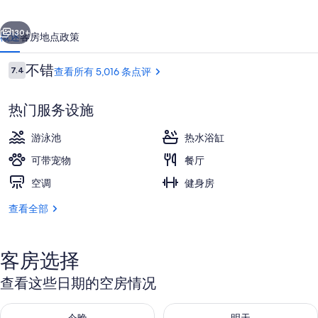
尔
一个
下一个
顿
130+
概述
客房
地点
政策
海
点
不错
7.4
查看所有 5,016 条点评
滨
7.4/10
评
度
热门服务设施
假
游泳池
热水浴缸
酒
可带宠物
餐厅
店
空调
健身房
外观
的
查看全部
照
片
库
客房选择
查看这些日期的空房情况
查看今晚的空房情况：8月 6 - 8月 7
查看明天的空房情况：8月 7 - 8