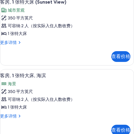
10
床,
客房, 1 张特大床 (Sunset View)
碍,
示
无
城市景观
海
障
客
碍,
350 平方英尺
滨
房,
海
可容纳 2 人（按实际入住人数收费）
(Mobility
滨
1
&
(Mobility
1 张特大床
张
&
Hearing,
客
更多详情
Hearing,
特
Roll-
房,
Roll-
大
1
in
in
查看价格
张
床
Shower)
Shower)
特
更
(Sunset
的
大
多
高档床上用品、加厚床垫、客房内保险
显
View)
8
床
客房, 1 张特大床, 海滨
所
信
示
(Sunset
的
息
有
海景
View)
客
所
更
照
350 平方英尺
房,
多
有
片
可容纳 2 人（按实际入住人数收费）
信
1
照
息
1 张特大床
张
片
客
更多详情
特
房,
大
1
查看价格
张
床,