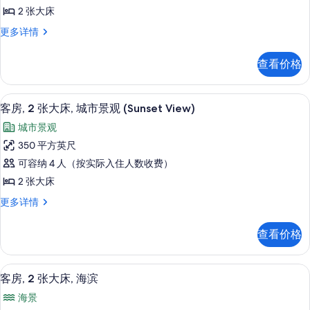
2
的
多
2 张大床
张
信
所
客
更多详情
息
大
房,
有
床,
2
照
查看价格
张
海
片
大
洋
床,
高档床上用品、加厚床垫、客房内保险
显
6
海
景
客房, 2 张大床, 城市景观 (Sunset View)
示
洋
观
城市景观
景
客
的
观
350 平方英尺
房,
更
所
可容纳 4 人（按实际入住人数收费）
多
2
有
信
2 张大床
张
息
照
客
更多详情
大
房,
片
床,
2
查看价格
张
城
大
市
床,
高档床上用品、加厚床垫、客房内保险
显
8
城
景
客房, 2 张大床, 海滨
示
市
观
海景
景
客