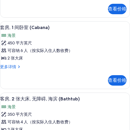
房,
照
室,
1
片
查看价格
间
海
卧
滨
室,
套房, 1 间卧室 (Cabana) | 高
显
15
海
的
套房, 1 间卧室 (Cabana)
示
滨
所
海景
更
套
有
多
450 平方英尺
房,
信
照
可容纳 6 人（按实际入住人数收费）
息
1
片
2 张大床
间
套
更多详情
卧
房,
室
1
查看价格
间
(Cabana)
卧
的
室
高档床上用品、加厚床垫、客房内保险
显
所
9
(Cabana)
客房, 2 张大床, 无障碍, 海滨 (Bathtub)
示
更
有
海景
多
客
照
信
350 平方英尺
房,
息
片
可容纳 4 人（按实际入住人数收费）
2
2 张大床