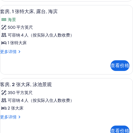
信
滨
所
室,
息
套房, 1 张特大床, 露台, 海滨 | 
显
8
海
的
套房, 1 张特大床, 露台, 海滨
有
示
滨
所
海景
照
更
套
有
多
500 平方英尺
片
房,
信
照
可容纳 4 人（按实际入住人数收费）
息
1
片
1 张特大床
张
套
更多详情
特
房,
大
1
查看价格
张
床,
特
露
大
客房, 2 张大床, 泳池景观 | 高档
显
7
床,
台,
客房, 2 张大床, 泳池景观
示
露
海
350 平方英尺
台,
客
滨
海
可容纳 4 人（按实际入住人数收费）
房,
滨
的
2 张大床
更
2
所
多
客
更多详情
张
信
房,
有
息
大
2
照
查看价格
张