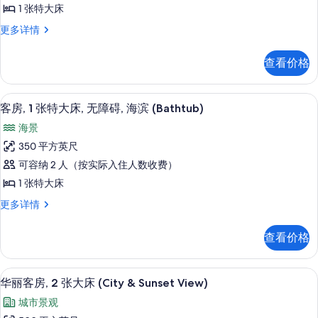
片
1 张特大床
KING
1
更多详情
BED
KING
CLOCKTOWER
BED
查看价格
SUITE-
CLOCKTOWER
OCEANFRONT
SUITE-
OCEANFRONT
的
高档床上用品、加厚床垫、客房内保险
显
8
更
客房, 1 张特大床, 无障碍, 海滨 (Bathtub)
所
示
多
海景
信
有
客
息
350 平方英尺
照
房,
可容纳 2 人（按实际入住人数收费）
片
1
1 张特大床
张
客
更多详情
特
房,
大
1
查看价格
张
床,
特
无
大
华丽客房, 2 张大床 (City & Suns
显
8
床,
障
华丽客房, 2 张大床 (City & Sunset View)
示
无
碍,
城市景观
障
华