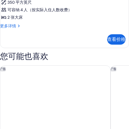
(Sunset
观
350 平方英尺
房,
(Sunset
View)
可容纳 4 人（按实际入住人数收费）
View)
2
的
更
2 张大床
张
所
多
客
更多详情
信
大
有
房,
息
床,
2
照
查看价格
张
海
片
大
滨
床,
您可能也喜欢
海
的
滨
所
更
假日度假酒店 代托纳海滩 海滨 IHG 旗下
戴托纳海
广告
广告
有
多
信
照
息
片