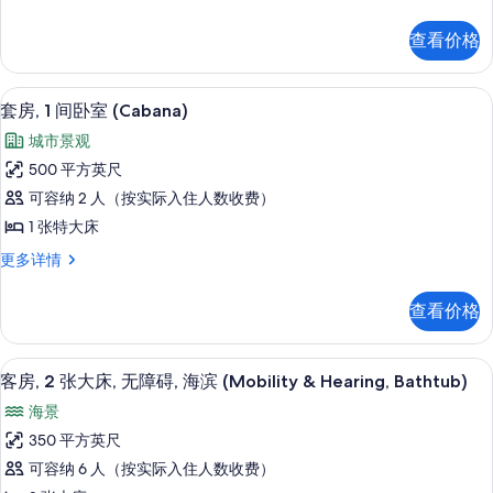
房,
照
大
1
片
查看价格
张
床,
特
露
大
套房, 1 间卧室 (Cabana) | 高
显
9
床,
台,
套房, 1 间卧室 (Cabana)
示
露
海
城市景观
台,
套
洋
海
500 平方英尺
房,
洋
景
可容纳 2 人（按实际入住人数收费）
景
1
观
观
1 张特大床
间
更
的
套
更多详情
多
卧
房,
所
信
室
1
息
有
查看价格
间
(Cabana)
照
卧
的
室
片
高档床上用品、加厚床垫、客房内保险
显
所
9
(Cabana)
客房, 2 张大床, 无障碍, 海滨 (Mobility & Hearing, Bathtub)
示
更
有
海景
多
客
照
信
350 平方英尺
房,
息
片
可容纳 6 人（按实际入住人数收费）
2