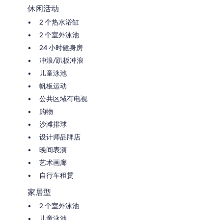
休闲活动
2 个热水浴缸
2 个室外泳池
24 小时健身房
冲浪/趴板冲浪
儿童泳池
帆板运动
公共区域有电视
购物
沙滩排球
设计师品牌店
晚间表演
艺术画廊
自行车租赁
家居型
2 个室外泳池
儿童泳池