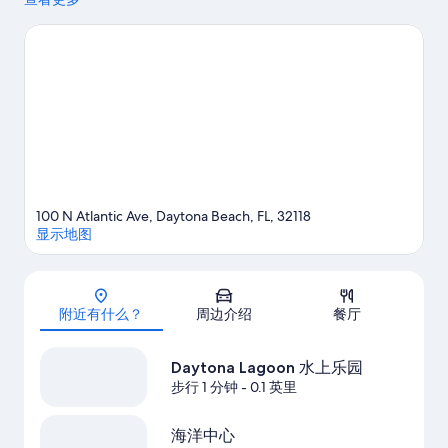
场活动或游戏，腾出时间，参观不容错过的热门景点Daytona
Lagoon 水上乐园。您可选择划皮艇和水肺潜水，抓紧上佳机会外
出体验周边的水域，或者您也可以就近选择徒步/骑行和生态旅
游，体验冒险之旅。
访问我们的代托纳比奇旅行指南
查看代托纳比奇的更多度假村
100 N Atlantic Ave, Daytona Beach, FL, 32118
显示地图
地图
附近有什么？
周边介绍
餐厅
Daytona Lagoon 水上乐园
步行 1 分钟
- 0.1 英里
海洋中心