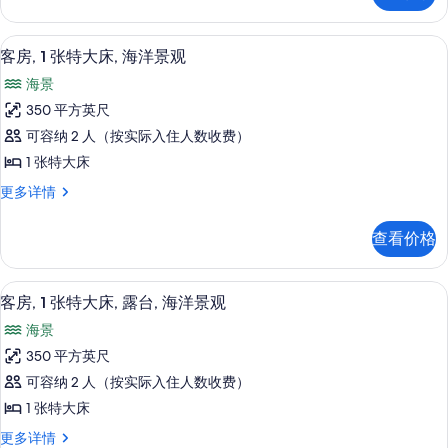
床,
片
大
泳
床,
高档床上用品、加厚床垫、客房内保险
显
7
泳
池
客房, 1 张特大床, 海洋景观
示
池
景
海景
景
客
观
观
350 平方英尺
房,
更
的
可容纳 2 人（按实际入住人数收费）
多
1
所
信
1 张特大床
张
息
有
客
更多详情
特
房,
照
大
1
片
查看价格
张
床,
特
海
大
高档床上用品、加厚床垫、客房内保险
显
5
床,
洋
客房, 1 张特大床, 露台, 海洋景观
示
海
景
海景
洋
客
观
景
350 平方英尺
房,
观
的
可容纳 2 人（按实际入住人数收费）
更
1
所
多
1 张特大床
张
信
有
客
更多详情
息
特