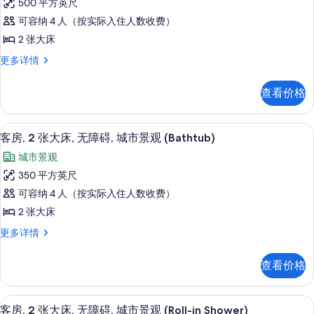
海
碍,
500 平方英尺
丽
海
滨
可容纳 4 人（按实际入住人数收费）
滨
客
(Bathtub)
(Bathtub)
2 张大床
房,
更
的
华
更多详情
多
2
所
丽
信
张
客
息
有
查看价格
房,
大
照
2
床
张
片
高档床上用品、加厚床垫、客房内保险
显
7
大
(City
客房, 2 张大床, 无障碍, 城市景观 (Bathtub)
示
床
&
城市景观
(City
客
Sunset
&
350 平方英尺
房,
View)
Sunset
可容纳 4 人（按实际入住人数收费）
View)
的
2
更
2 张大床
张
所
多
客
更多详情
信
大
有
房,
息
床,
照
2
查看价格
张
无
片
大
障
床,
高档床上用品、加厚床垫、客房内保险
显
8
无
碍,
客房, 2 张大床, 无障碍, 城市景观 (Roll-in Shower)