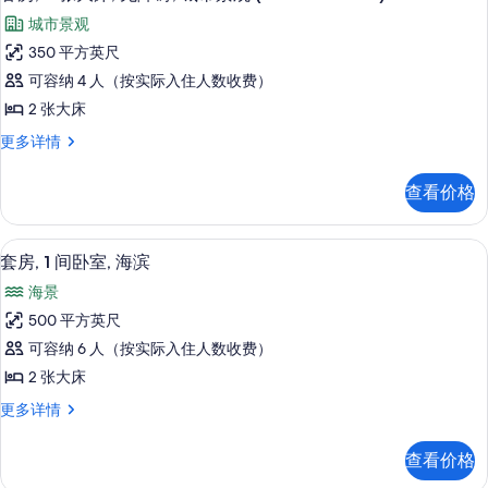
示
障
城
城市景观
碍,
客
市
城
350 平方英尺
房,
市
景
可容纳 4 人（按实际入住人数收费）
景
2
观
观
2 张大床
张
(Bathtub)
(Bathtub)
客
更多详情
更
大
的
房,
多
床,
2
信
所
查看价格
张
无
息
有
大
障
床,
照
高档床上用品、加厚床垫、客房内保险
显
8
无
碍,
套房, 1 间卧室, 海滨
片
示
障
城
海景
碍,
套
市
城
500 平方英尺
房,
市
景
可容纳 6 人（按实际入住人数收费）
景
1
观
观
2 张大床
间
(Roll-
(Roll-
套
更多详情
in
卧
in
房,
Shower)
室,
1
Shower)
更
查看价格
间
海
多
的
卧