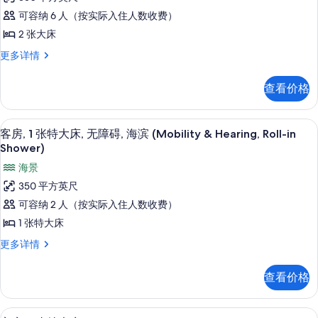
房,
&
Hearing,
可容纳 6 人（按实际入住人数收费）
Hearing,
2
Roll-
Roll-
2 张大床
张
in
in
套
更多详情
Shower)
Shower)
大
房,
更
的
床,
2
多
查看价格
所
张
无
信
大
息
有
障
床,
高档床上用品、加厚床垫、客房内保险
显
照
6
无
碍,
客房, 1 张特大床, 无障碍, 海滨 (Mobility & Hearing, Roll-in
示
障
Shower)
片
海
碍,
客
海景
滨
海
房,
滨
350 平方英尺
(Bathtub)
(Bathtub)
1
的
可容纳 2 人（按实际入住人数收费）
更
张
多
所
1 张特大床
信
特
有
客
更多详情
息
大
房,
照
1
床,
查看价格
片
张
无
特
障
大
高档床上用品、加厚床垫、客房内保险
显