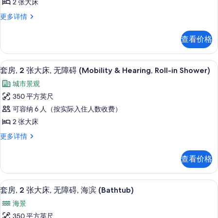
2 张大床
张
客
更多详情
大
房,
床,
2
查看价格
张
无
大
障
床,
高档床上用品、加厚床垫、客房内保险
显
6
无
碍,
套房, 2 张大床, 无障碍 (Mobility & Hearing, Roll-in Shower)
示
障
海
城市景观
碍,
套
滨
海
350 平方英尺
房,
滨
(Mobility
可容纳 6 人（按实际入住人数收费）
(Mobility
2
&
&
2 张大床
张
Hearing,
Hearing,
套
更多详情
Bathtub)
大
Bathtub)
房,
更
床,
的
2
多
查看价格
张
无
所
信
大
息
障
有
床,
高档床上用品、加厚床垫、客房内保险
显
8
无
碍
套房, 2 张大床, 无障碍, 海滨 (Bathtub)
照
示
障
(Mobility
片
海景
碍
套
&
(Mobility
350 平方英尺