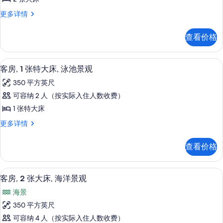
张
客
更多详情
大
房,
床,
2
查看价格
张
无
大
障
床,
高档床上用品、加厚床垫、客房内保险
显
6
无
碍,
客房, 1 张特大床, 泳池景观
示
障
海
350 平方英尺
碍,
客
滨
海
可容纳 2 人（按实际入住人数收费）
房,
滨
(Bathtub)
1 张特大床
(Bathtub)
1
的
更
客
更多详情
张
多
所
房,
信
特
1
有
查看价格
息
张
大
照
特
床,
大
片
高档床上用品、加厚床垫、客房内保险
显
8
床,
泳
客房, 2 张大床, 海洋景观
示
泳
池
海景
池
客
景
景
350 平方英尺
房,
观
观
可容纳 4 人（按实际入住人数收费）
更