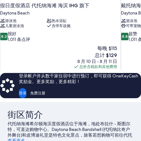
假日度假酒店 代托纳海滩 海滨 IHG 旗下
戴托纳海
Daytona Beach
Daytona 
游泳池
热水浴缸
游泳池
儿童游泳池
含停车设施
可带宠物
8.2
8.8
很好
超赞
8.2
8.8
分，
分，
1,011 条点评
1,011
总
总
每晚 $115
分
分
新
总计 $129
10，
10，
价
8 月 10 日 - 8 月 11 日
很
超
格
总价含税款和其他费用
好，
赞，
$129
1,011
1,011
登录帐户并从数千家住宿中进行预订，即可获得 OneKeyCash
条
条
奖励金。更多奖励，更多精彩！
点
点
评
评
登录
免费注册
街区简介
代托纳海滩希尔顿海滨度假酒店位于海滩，地处布拉什 - 斯图尔
特，可直达购物中心。Daytona Beach Bandshell (代托纳比奇户
外舞台)和皮博迪礼堂是特色文化景点，旅客若想购物可前往代托
纳比奇木板步道和漫步海洋购物广场。在代托纳国际赛道参加一
查看更多