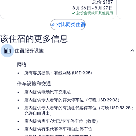
新
布
总价 $187
戴
10，
10，
衣柜/壁橱、免费婴儿床和咖啡机/冲茶器
价
拉
维
好
很
8 月 26 日 - 8 月 27 日
格
什
斯
极
好，
总价含税款和其他费用
$187
-
了，
1,992
斯
4,956
条
对比同类住宿
图
条
点
尔
点
评
该住宿的更多信息
特
评
住宿服务设施
网络
所有客房提供：有线网络 (USD 9.95)
停车设施和交通
店内提供电动汽车充电桩
店内提供专人看守的露天停车位（每晚 USD 39.03）
店内提供专人看守的有顶棚代客停车位（每晚 USD 53.25；
允许自由进出）
店内提供房车/大巴/卡车停车位（收费）
店内提供有限代客停车和自助停车位