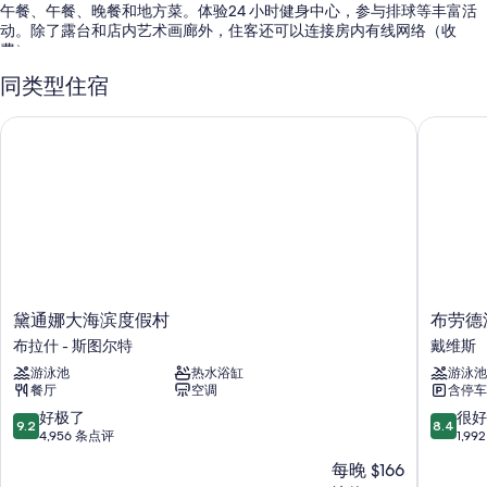
午餐、午餐、晚餐和地方菜。体验24 小时健身中心，参与排球等丰富活
动。除了露台和店内艺术画廊外，住客还可以连接房内有线网络（收
费）。
您还可享受以下礼遇：
同类型住宿
2 个室外游泳池和儿童游泳池，配备日光浴躺椅和池畔遮阳伞
黛通娜大海滨度假村
布劳德沃
全套早餐（收费）、自行车租赁和代客停车（收费）
电动车充电站、快速退房和快速入住
机房、大堂电视和行李员/门卫服务
在住客点评中，海滨位置和员工服务得到了一致好评。
客房特色
所有 744 间客房均拥有高档床上用品和可存放笔记本电脑的保险箱等舒适
黛
布
黛通娜大海滨度假村
布劳德
设施/服务，还有空调和浴袍等贴心细节。 在住客点评中，该住宿场所干
通
劳
净的客房广受好评。
布拉什 - 斯图尔特
戴维斯
娜
德
游泳池
热水浴缸
游泳池
大
沃
其他设施/服务还包括：
餐厅
空调
含停车
海
克
垃圾回收、LED 灯泡和环保清洁产品
滨
套
9.2
8.4
好极了
很好
9.2
8.4
度
房
分，
分，
4,956 条点评
1,9
浴室配备环保洗浴用品和淋浴/浴缸组合
假
酒
总
总
37-英寸LED 电视，带收费电视频道
每晚 $166
村
店
分
分