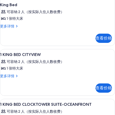
King Bed
可容纳 2 人（按实际入住人数收费）
1 张特大床
King
更多详情
Bed
更
查看价格
多
信
息
高档床上用品、加厚床垫、客房内保险
显
6
1 KING BED CITYVIEW
示
可容纳 2 人（按实际入住人数收费）
1
1 张特大床
KING
1
更多详情
BED
KING
CITYVIEW
BED
查看价格
的
CITYVIEW
更
所
多
高档床上用品、加厚床垫、客房内保险
显
有
19
信
1 KING BED CLOCKTOWER SUITE-OCEANFRONT
示
息
照
可容纳 2 人（按实际入住人数收费）
1