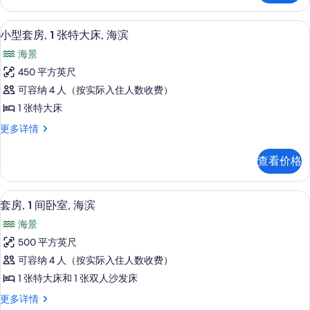
特
海
大
高档床上用品、加厚床垫、客房内保险
显
9
床,
滨
小型套房, 1 张特大床, 海滨
示
海
的
海景
滨
小
所
更
450 平方英尺
型
多
有
可容纳 4 人（按实际入住人数收费）
信
套
照
息
1 张特大床
房,
片
小
更多详情
1
型
张
套
查看价格
房,
特
1
大
张
高档床上用品、加厚床垫、客房内保险
显
8
特
床,
套房, 1 间卧室, 海滨
示
大
海
海景
床,
套
滨
海
500 平方英尺
房,
滨
的
可容纳 4 人（按实际入住人数收费）
更
1
所
多
1 张特大床和 1 张双人沙发床
间
信
有
套
更多详情
息
卧