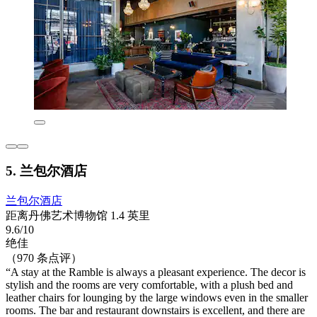
5. 兰包尔酒店
兰包尔酒店
距离丹佛艺术博物馆 1.4 英里
9.6/10
绝佳
（970 条点评）
“A stay at the Ramble is always a pleasant experience. The decor is
stylish and the rooms are very comfortable, with a plush bed and
leather chairs for lounging by the large windows even in the smaller
rooms. The bar and restaurant downstairs is excellent, and there are