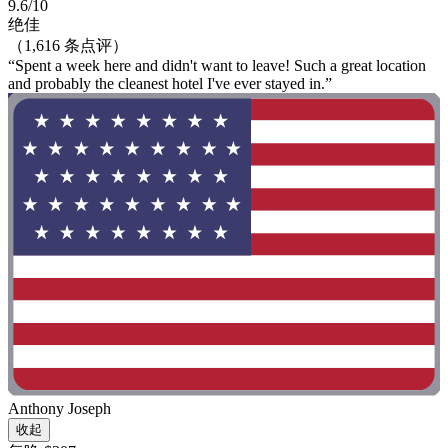
9.6/10
绝佳
（1,616 条点评）
“Spent a week here and didn't want to leave! Such a great location
and probably the cleanest hotel I've ever stayed in.”
Anthony Joseph
收起