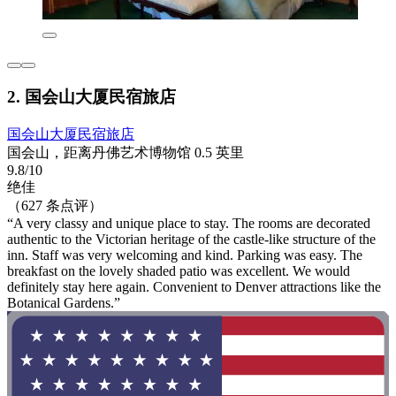
2. 国会山大厦民宿旅店
国会山大厦民宿旅店
国会山，距离丹佛艺术博物馆 0.5 英里
9.8/10
绝佳
（627 条点评）
“A very classy and unique place to stay. The rooms are decorated
authentic to the Victorian heritage of the castle-like structure of the
inn. Staff was very welcoming and kind. Parking was easy. The
breakfast on the lovely shaded patio was excellent. We would
definitely stay here again. Convenient to Denver attractions like the
Botanical Gardens.”