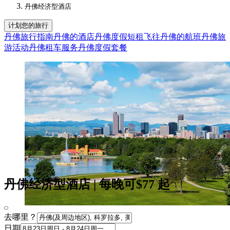
丹佛经济型酒店​
计划您的旅行
丹佛旅行指南
丹佛的酒店
丹佛度假短租
飞往丹佛的航班
丹佛旅
游活动
丹佛租车服务
丹佛度假套餐
丹佛经济型酒店 | 每晚可$77 起
去哪里？
日期