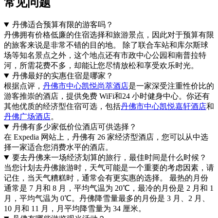
常见问题
丹佛适合预算有限的游客吗？
丹佛拥有价格低廉的住宿选择和旅游景点，因此对于预算有限
的旅客来说是非常不错的目的地。 除了联合车站和库尔斯球
场等知名景点之外，这个地点还有市政中心公园和南普拉特
河，所需花费不多，却能让您尽情放松和享受欢乐时光。
丹佛最好的实惠住宿是哪家？
根据点评，
丹佛市中心凯悦尚萃酒店
是一家深受注重性价比的
游客推崇的酒店，提供免费 WiFi和24 小时健身中心。你还有
其他优质的经济型住宿可选，包括
丹佛市中心凯悦嘉轩酒店
和
丹佛广场酒店
。
丹佛有多少家低价位酒店可供选择？
在 Expedia 网站上，丹佛有 26 家经济型酒店，您可以从中选
择一家适合您消费水平的酒店。
要去丹佛来一场经济划算的旅行，最佳时间是什么时候？
当您计划去丹佛旅游时，天气可能是一个重要的考虑因素，请
记住，当天气糟糕时，通常会有更实惠的选择。 最热的月份
通常是 7 月和 8 月，平均气温为 20℃，最冷的月份是 2 月和 1
月，平均气温为 0℃。丹佛降雪量最多的月份是 3 月、2 月、
10 月和 11 月，月平均降雪量为 34 厘米。