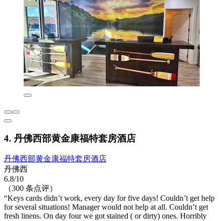
4. 丹佛西部黄金康福特套房酒店
丹佛西部黄金康福特套房酒店
丹佛西
6.8/10
（300 条点评）
“Keys cards didn’t work, every day for five days! Couldn’t get help
for several situations! Manager would not help at all. Couldn’t get
fresh linens. On day four we got stained ( or dirty) ones. Horribly