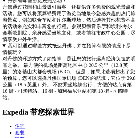
丹佛有哪些游览观光活动？
丹佛通过花园和山景吸引游客，还提供许多免费的观光景点和
活动。您可以将预算经费用于游览当地最令您感兴趣的热门旅
游景点，例如联合车站和库尔斯球场，然后选择其他花费不高
的活动来充实和丰富您的行程。参观贝彻音乐厅和埃利·考尔
金斯歌剧院，亲身感受当地文化，或者前往市政中心公园，尽
情享受户外生活。
我可以通过哪些方式抵达丹佛，并在预算有限的情况下尽
情畅玩？
对丹佛的环游方式了如指掌，是让您的旅行远离经济负担的明
智之举。 最方便的机场是距离地区中心 20.5 公里（12.8 英
里）的洛基山大都会机场 (BJC)。 但是，如果此选项超出了您
的预算，您可以选择丹佛国际机场 (DEN)的航班，它位于 29.8
公里（18.5 英里）外。 不妨乘坐地铁出行，方便的站点有第
16 街 - 司陶特站、16 街 - 加利福尼亚站和第 18 街 - 司陶特
站。
Expedia 带您探索世界
住宿
套餐