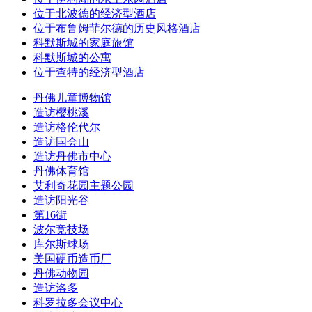
位于北波德的经济型酒店
位于布鲁姆菲尔德的历史风格酒店
科默斯城的家庭旅馆
科默斯城的公寓
位于查特的经济型酒店
丹佛儿童博物馆
造访樱桃溪
造访格伦代尔
造访国会山
造访丹佛市中心
丹佛体育馆
艾利奇花园主题公园
造访阳光谷
第16街
波尔竞技场
库尔斯球场
美国硬币造币厂
丹佛动物园
造访洛多
科罗拉多会议中心