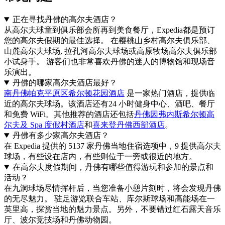
正在寻找丹佛的高尔夫酒店？
从高尔夫球童到俱乐部会所再到美食餐厅，Expedia都是预订
您的高尔夫假期的最佳选择。 在樱桃山乡村高尔夫俱乐部、
山麓高尔夫球场, 拉孔河高尔夫球场或高原牧场高尔夫俱乐部
小试身手。 游客们也非常喜欢丹佛的迷人的博物馆和现场音
乐演出。
丹佛的哪家高尔夫酒店最好？
南丹佛帕克平原区希尔顿花园酒店
是一家热门酒店，提供临
近的高尔夫球场。该酒店还有24 小时健身中心、酒吧、餐厅
和免费 WiFi。其他推荐的酒店还包括
丹佛因弗内斯希尔顿高
尔夫及 Spa 度假村酒店
和
喜来登丹佛西部酒店
。
丹佛有多少家高尔夫酒店？
在 Expedia 提供的 5137 家丹佛当地住宿选项中，9 提供高尔夫
球场，有些设在店内，有些则位于一旁或很近的地方。
在高尔夫度假期间，丹佛有哪些值得游玩和参加的景点和
活动？
在九洞球场尽情挥杆后，当您准备小憩片刻时，将会发现丹佛
的无尽魅力。 驻足游览联合车站、库尔斯球场和高能场在一
英里高，探赏当地的魅力景点。另外，不要错过红石露天音乐
厅、波尔竞技场和丹佛动物园。