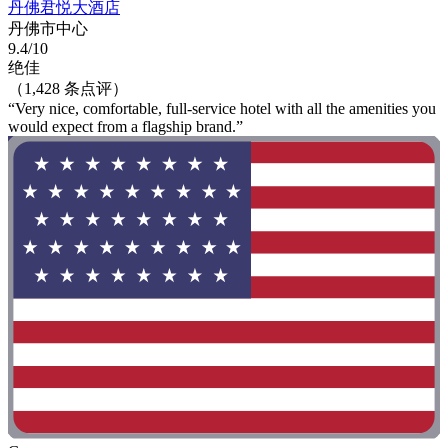
丹佛君悦大酒店
丹佛市中心
9.4/10
绝佳
（1,428 条点评）
“Very nice, comfortable, full-service hotel with all the amenities you
would expect from a flagship brand.”