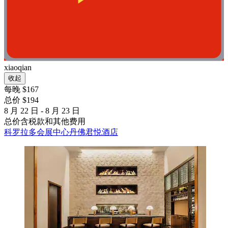
xiaoqian
收起
每晚 $167
总价 $194
8 月 22 日 - 8 月 23 日
总价含税款和其他费用
科罗拉多会展中心丹佛君悦酒店