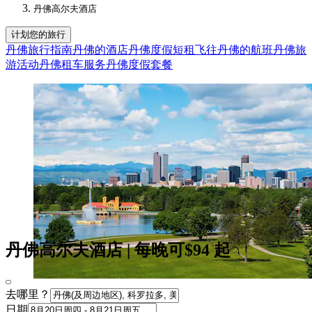
丹佛高尔夫酒店​
计划您的旅行
丹佛旅行指南
丹佛的酒店
丹佛度假短租
飞往丹佛的航班
丹佛旅
游活动
丹佛租车服务
丹佛度假套餐
丹佛高尔夫酒店 | 每晚可$94 起
去哪里？
日期