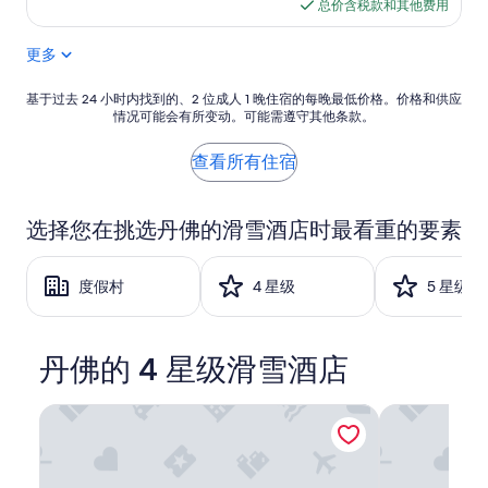
格
总价含税款和其他费用
e
$89
n
更多
t
l
y
基
基于过去 24 小时内找到的、2 位成人 1 晚住宿的每晚最低价格。价格和供应
r
情况可能会有所变动。可能需遵守其他条款。
于
e
过
n
去
查看所有住宿
o
24
v
小
a
时
选择您在挑选丹佛的滑雪酒店时最看重的要素
t
内
e
找
d
到
度假村
4 星级
5 星级
,
的、
g
2
o
位
o
成
丹佛的 4 星级滑雪酒店
d
人
l
1
o
晚
丹佛市中心凯悦尚萃酒店
丹佛市中心会
c
住
a
宿
t
的
i