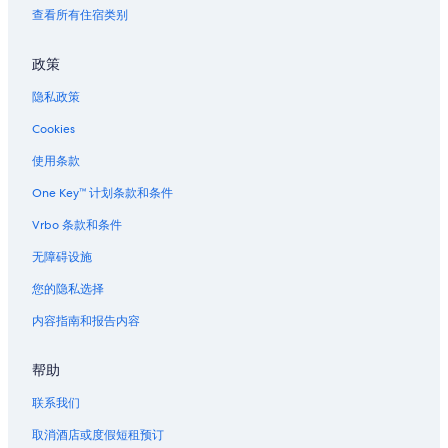
r
丹佛站附近的酒店
查看所有住宿类别
o
k
丹佛站的公寓
e
政策
丹佛站的私人度假屋
n
s
隐私政策
丹佛站的公馆
o
Cookies
a
丹佛站的度假村
n
位于林肯公园的设有泳池的酒店
使用条款
y
o
林肯公园的酒店
One Key™ 计划条款和条件
n
e
会议中心站的公寓酒店
Vrbo 条款和条件
c
丹佛艺术博物馆附近的酒店
o
无障碍设施
u
位于丹佛市中心的家庭式酒店
您的隐私选择
l
d
位于丹佛市中心的滑雪酒店
内容指南和报告内容
c
丹佛市中心的酒店
o
m
帮助
位于门户的精品酒店
e
i
位于路易斯维尔的设有 SPA 水疗的度假村酒店
联系我们
n
球场-艾利奇花园站的别墅
取消酒店或度假短租预订
.