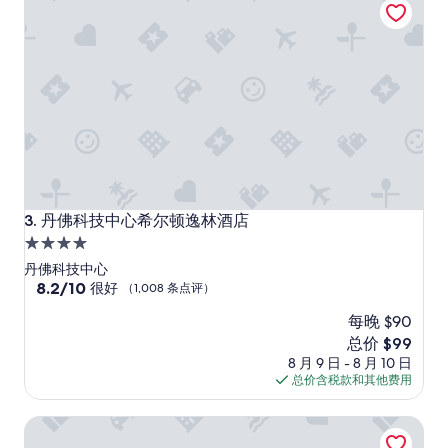
点
评）
丹佛科技中心希尔顿逸林酒店
3. 丹佛科技中心希尔顿逸林酒店
4.0
星
丹佛科技中心
住
8.2
8.2/10
很好
（1,008 条点评）
分，
宿
每晚 $90
总
分
新
总价 $99
10，
价
8 月 9 日 - 8 月 10 日
很
格
总价含税款和其他费用
好，
$99
（1,008
丹佛西部黄金康福特套房酒店
条