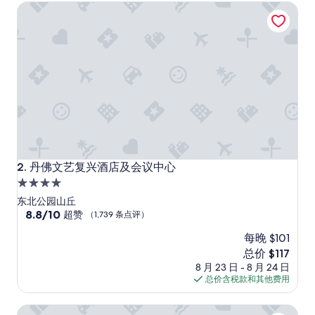
丹佛文艺复兴酒店及会议中心
l
评）
e
a
n
”
丹佛文艺复兴酒店及会议中心
2. 丹佛文艺复兴酒店及会议中心
4.0
星
东北公园山丘
住
8.8
8.8/10
超赞
（1,739 条点评）
分，
宿
每晚 $101
总
分
新
总价 $117
10，
价
8 月 23 日 - 8 月 24 日
超
格
总价含税款和其他费用
赞，
$117
（1,739
丹佛科技中心希尔顿逸林酒店
条