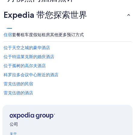
,
其
找
i
他
到
c
Expedia 带您探索世界
条
的、
e
款。
2
m
位
a
成
c
住宿
套餐
租车
度假短租房
其他
更多预订方式
人
h
1
i
位于天空之城的豪华酒店
晚
n
住
e
位于特温莱克斯的婚庆酒店
宿
b
的
r
位于孤树的高尔夫酒店
每
o
科罗拉多会议中心附近的酒店
晚
k
最
e
雷克伍德的民宿
低
n
价
,
雷克伍德的酒店
格。
e
位于北波德的经济型酒店
价
l
格
e
位于石门的豪华酒店
和
v
供
a
位于樱桃溪的经济型酒店
公司
应
t
位于樱桃溪的设有泳池的酒店
情
o
关于