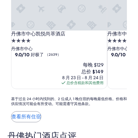
每
o
晚
n
最
&
低
q
价
u
格。
丹
丹
丹
i
丹佛市中心凯悦尚萃酒店
丹佛市中心会
丹佛市中心凯悦尚萃酒店
丹佛市中心会
价
e
佛
佛
佛
格
4.0
4.0
t
和
市
市
市
星
星
丹佛市中心
丹佛市中心
.
供
中
中
中
住
9.0
住
9.0
9.0/10
9.0/10
好极了
好极
（2639）
C
应
分，
分，
心
心
心
宿
宿
o
情
每晚 $129
总
总
n
凯
凯
会
况
分
分
新
总价 $149
s
可
悦
悦
议
10，
10，
价
:
8 月 23 日 - 8 月 24 日
能
尚
尚
中
好
好
格
h
总价含税款和其他费用
会
萃
极
萃
心
极
$149
a
有
了，
了，
酒
酒
希
l
所
（2639）
（1536）
基
基于过去 24 小时内找到的、2 位成人 1 晚住宿的每晚最低价格。价格和
l
店
店
尔
变
供应情况可能会有所变动。可能需遵守其他条款。
于
s
动。
顿
过
d
可
安
去
i
查看所有住宿
能
24
泊
r
需
小
t
酒
遵
时
y
丹佛热门酒店点评
守
店
内