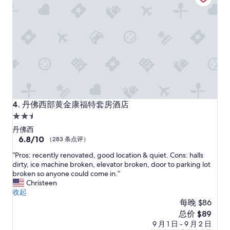
点
评）
丹佛西部黄金康福特套房酒店
4. 丹佛西部黄金康福特套房酒店
2.5
星
丹佛西
住
6.8
6.8/10
（283 条点评）
分，
宿
“
“Pros: recently renovated, good location & quiet. Cons: halls
总
P
dirty, ice machine broken, elevator broken, door to parking lot
分
r
broken so anyone could come in.”
10，
o
Christeen
（283
s
收起
条
:
每晚 $86
点
r
评）
新
总价 $89
e
价
9 月 1 日 - 9 月 2 日
c