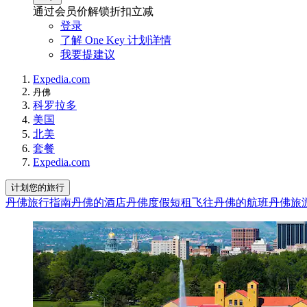
通过会员价解锁折扣立减
登录
了解 One Key 计划详情
我要提建议
Expedia.com
丹佛
科罗拉多
美国
北美
套餐
Expedia.com
计划您的旅行
丹佛旅行指南
丹佛的酒店
丹佛度假短租
飞往丹佛的航班
丹佛旅