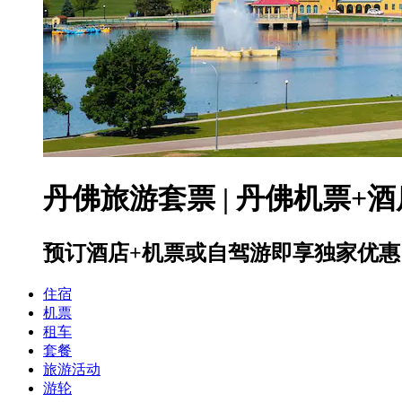
丹佛旅游套票 | 丹佛机票+酒
预订酒店+机票或自驾游即享独家优惠
住宿
机票
租车
套餐
旅游活动
游轮