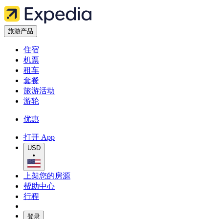
旅游产品
住宿
机票
租车
套餐
旅游活动
游轮
优惠
打开 App
USD
•
上架您的房源
帮助中心
行程
登录