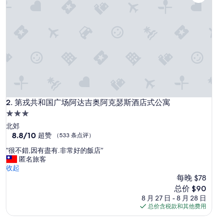
评）
第戎共和国广场阿达吉奥阿克瑟斯酒店式公寓
2. 第戎共和国广场阿达吉奥阿克瑟斯酒店式公寓
3.0
星
北郊
住
8.8
8.8/10
超赞
（533 条点评）
分，
宿
“
“很不錯,因有盡有.非常好的飯店”
总
很
匿名旅客
分
不
收起
10，
錯
每晚 $78
超
,
赞，
新
总价 $90
因
（533
价
8 月 27 日 - 8 月 28 日
有
条
格
总价含税款和其他费用
盡
点
$90