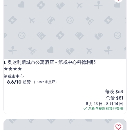
奥达利斯城市公寓酒店 - 第戎中心科德利耶
1. 奥达利斯城市公寓酒店 - 第戎中心科德利耶
4.0
星
第戎市中心
住
8.6
8.6/10
超赞
（1,069 条点评）
分，
宿
每晚 $68
总
分
新
总价 $81
10，
价
8 月 13 日 - 8 月 14 日
超
格
总价含税款和其他费用
赞，
$81
（1,069
第戎共和国广场阿达吉奥阿克瑟斯酒店式公寓
条
点