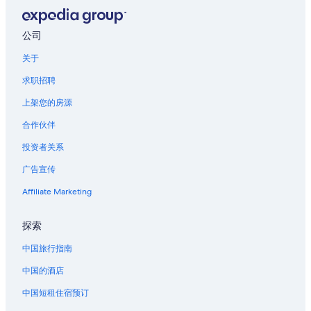
杜省的酒店
圣玛丽拉布朗克的酒店
公司
奥泽兰河畔弗拉维尼的酒店
关于
塔兰特的酒店
求职招聘
夏布利的酒店
上架您的房源
拉康克的酒店
合作伙伴
圣迪迪耶的酒店
投资者关系
隆勒索涅的酒店
广告宣传
隆维克的酒店
蒙雷瑟尔的酒店
Affiliate Marketing
阿户伊的酒店
探索
博姆莱达梅的酒店
中国旅行指南
塞纳-马恩省河畔圣马尔克的酒店
中国的酒店
韦尔芒通的酒店
中国短租住宿预订
科朗的酒店