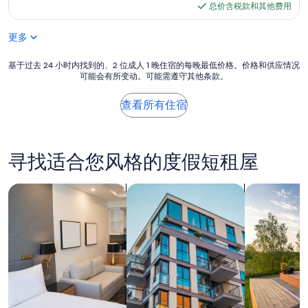
还
格
总价含税款和其他费用
是
可
$45
上
以，
下
更多
（122
樓
条
梯
基
点
基于过去 24 小时内找到的、2 位成人 1 晚住宿的每晚最低价格。价格和供应情况
是
可能会有所变动。可能需遵守其他条款。
于
评）
旋
过
轉
去
查看所有住宿
樓
24
梯
小
，
时
比
内
寻找适合您风格的度假短租屋
較
找
狹
到
窄
的、
搜索公寓式酒店
搜索出租式公寓
搜索私人度
，
2
搬
位
行
成
李
人
比
1
較
晚
不
住
方
宿
便
的
，