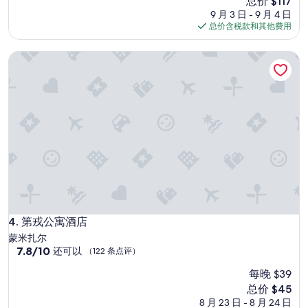
总价 $117
很
点
价
9 月 3 日 - 9 月 4 日
舒
评）
格
总价含税款和其他费用
適
$117
，
第戎公寓酒店
佈
置
的
也
很
有
氛
圍
，
也
有
冷
氣
，
第戎公寓酒店
4. 第戎公寓酒店
唯
蒙米扎尔
一
7.8
7.8/10
还可以
（122 条点评）
比
分，
較
每晚 $39
总
可
分
新
总价 $45
惜
10，
价
8 月 23 日 - 8 月 24 日
的