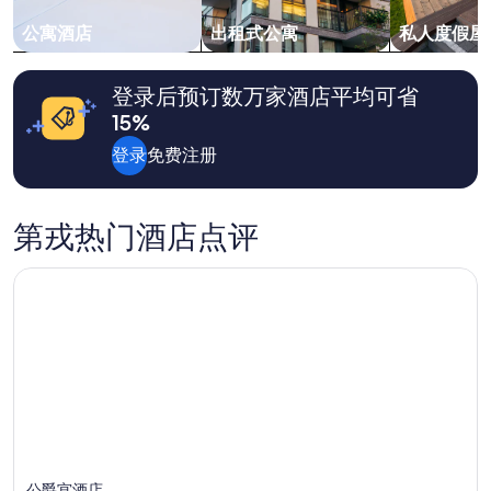
每
其
晚
公寓酒店
出租式公寓
私人度假屋
他
最
都
低
很
价
登录后预订数万家酒店平均可省
棒
格。
”
15%
价
格
登录
免费注册
和
供
应
情
第戎热门酒店点评
况
可
公爵宫酒店
能
会
有
所
变
动。
可
能
需
遵
守
公爵宫酒店