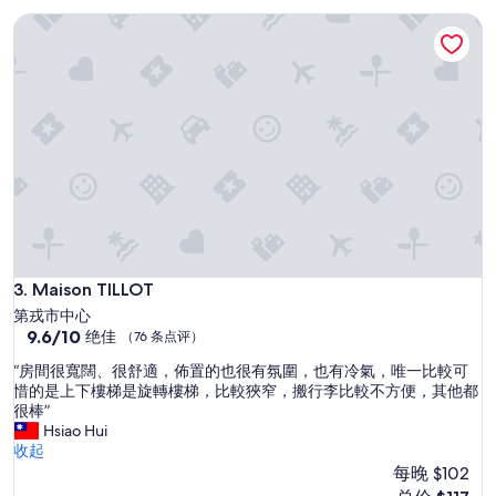
有
评）
Maison TILLOT
.
非
常
好
的
飯
店
”
Maison TILLOT
3. Maison TILLOT
第戎市中心
9.6
9.6/10
绝佳
（76 条点评）
分，
“
“房間很寬闊、很舒適，佈置的也很有氛圍，也有冷氣，唯一比較可
总
房
惜的是上下樓梯是旋轉樓梯，比較狹窄，搬行李比較不方便，其他都
分
間
很棒”
10，
很
Hsiao Hui
绝
寬
收起
佳，
闊
每晚 $102
（76
、
条
新