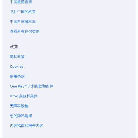
中国旅游套票
昂西勒利布勒的酒店
沃讷罗马内的酒店
飞往中国的机票
位于伯根地酒的酒庄酒店
中国自驾游租车
位于科多尔的设有 SPA 水疗的度假村酒店
查看所有住宿类别
塞耶河博尔德教区的别墅
政策
蒙圣让的酒店
隐私政策
阿奈拉科特的酒店
Cookies
桑瑟雷的酒店
拉格兰德-维里耶的酒店
使用条款
第戎市中心的酒店
One Key™ 计划条款和条件
维拉尔瓜的酒店
Vrbo 条款和条件
位于博讷的 5 星级酒店
无障碍设施
博讷的村舍
您的隐私选择
博讷的Pousadas
内容指南和报告内容
上索恩省的酒店