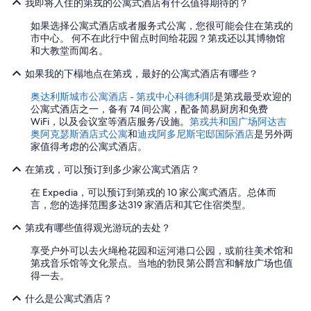
我即将入住的第戎的公寓式酒店有什么值得期待的？
如果选择公寓式酒店或者服务式公寓，您很可能会住在第戎的
市中心。 何不在此行中留点时间给花园？第戎还以其博物馆
和大教堂而闻名。
如果我的下榻地点在第戎，最好的公寓式酒店有哪些？
奥达利斯城市公寓酒店 - 第戎中心科德利耶
是第戎最受欢迎的
公寓式酒店之一，备有 74 间公寓，配备简易厨房和免费
WiFi，以及会议室等酒店服务/设施。
第戎共和国广场阿达吉
奥阿克瑟斯酒店式公寓
和
迪戎阿多尼斯宅邸国际酒店
是另外两
家值得考虑的公寓式酒店。
在第戎，可以预订到多少家公寓式酒店？
在 Expedia，可以预订到第戎的 10 家公寓式酒店。总体而
言，您的选择范围多达319 家酒店和其它住宿类型。
第戎有哪些值得观光游玩的去处？
享受户外可以去火绳枪花园和运河港口公园，或前往美术馆和
第戎音乐馆等文化景点。当地的勃艮第公爵宫和解放广场也值
得一去。
什么是公寓式酒店？