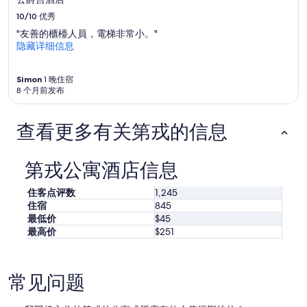
其
10/10
优秀
他
条
"友善的櫃檯人員，電梯非常小。"
款。
隐藏详细信息
Simon
1 晚住宿
8 个月前发布
查看更多有关第戎的信息
第戎公寓酒店信息
住客点评数
1,245
住宿
845
最低价
$45
最高价
$251
常见问题