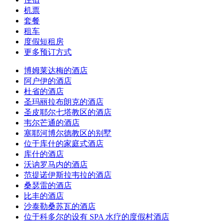
机票
套餐
租车
度假短租房
更多预订方式
博姆莱达梅的酒店
阿户伊的酒店
杜省的酒店
圣玛丽拉布朗克的酒店
圣皮耶尔七塔教区的酒店
韦尔芒通的酒店
塞耶河博尔德教区的别墅
位于库什的家庭式酒店
库什的酒店
沃讷罗马内的酒店
范提诺伊斯拉韦拉的酒店
桑瑟雷的酒店
比丰的酒店
沙泰勒桑苏瓦的酒店
位于科多尔的设有 SPA 水疗的度假村酒店