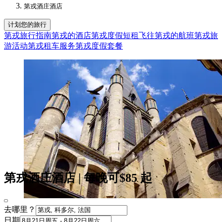
第戎酒庄酒店​
计划您的旅行
第戎旅行指南
第戎的酒店
第戎度假短租
飞往第戎的航班
第戎旅
游活动
第戎租车服务
第戎度假套餐
第戎酒庄酒店 | 每晚可$85 起
去哪里？
日期