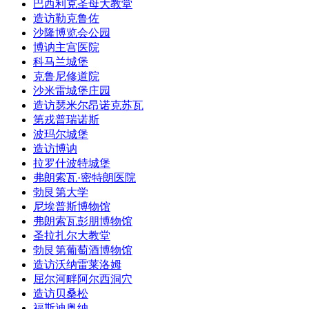
巴西利克圣母大教堂
造访勒克鲁佐
沙隆博览会公园
博讷主宫医院
科马兰城堡
克鲁尼修道院
沙米雷城堡庄园
造访瑟米尔昂诺克苏瓦
第戎普瑞诺斯
波玛尔城堡
造访博讷
拉罗什波特城堡
弗朗索瓦·密特朗医院
勃艮第大学
尼埃普斯博物馆
弗朗索瓦彭朋博物馆
圣拉扎尔大教堂
勃艮第葡萄酒博物馆
造访沃纳雷莱洛姆
屈尔河畔阿尔西洞穴
造访贝桑松
福斯迪奥纳