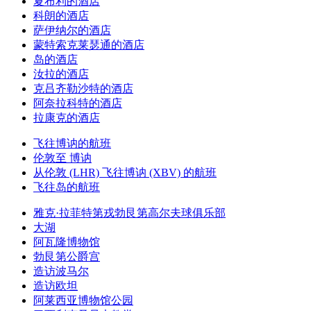
夏布利的酒店
科朗的酒店
萨伊纳尔的酒店
蒙特索克莱瑟通的酒店
岛的酒店
汝拉的酒店
克吕齐勒沙特的酒店
阿奈拉科特的酒店
拉康克的酒店
飞往博讷的航班
伦敦至 博讷
从伦敦 (LHR) 飞往博讷 (XBV) 的航班
飞往岛的航班
雅克·拉菲特第戎勃艮第高尔夫球俱乐部
大湖
阿瓦隆博物馆
勃艮第公爵宫
造访波马尔
造访欧坦
阿莱西亚博物馆公园