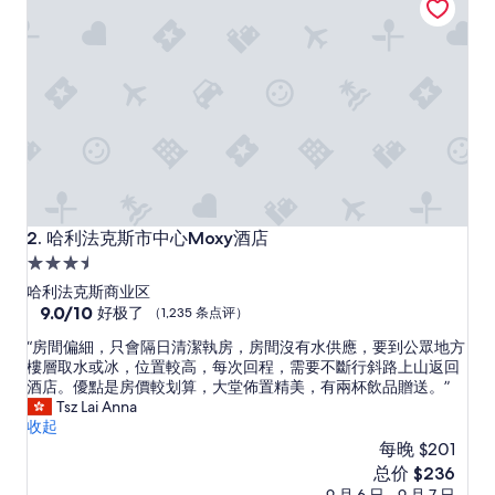
点
评）
哈利法克斯市中心Moxy酒店
2. 哈利法克斯市中心Moxy酒店
3.5
星
哈利法克斯商业区
住
9.0
9.0/10
好极了
（1,235 条点评）
分，
宿
“
“房間偏細，只會隔日清潔執房，房間沒有水供應，要到公眾地方
总
房
樓層取水或冰，位置較高，每次回程，需要不斷行斜路上山返回
分
間
酒店。優點是房價較划算，大堂佈置精美，有兩杯飲品贈送。”
10，
偏
Tsz Lai Anna
好
細
收起
极
，
每晚 $201
了，
只
（1,235
新
总价 $236
會
条
价