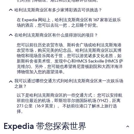
们对热门博物馆、港口和历史地标评价很高。
。
的
”
哈利法克斯商业区有多少家博彩酒店可供挑选？
每
晚
在 Expedia 网站上，哈利法克斯商业区有 167 家靠近娱乐
最
场的酒店，您可以去玩一把，之后睡个好觉。
低
价
在哈利法克斯商业区有什么值得游玩的项目？
格。
价
您可以前往历史农贸市场、斯科舍广场或哈利法克斯海港
格
农贸市场，购买完美的纪念品。哈利法克斯商业区以其博
和
物馆和现场音乐闻名于世，您可以游览诸多文化名胜，如
供
新斯科舍省美术馆、发现中心和HMCS Sackville (HMCS 萨
应
克维尔)。另外，您可能也希望将尼普顿剧院和大西洋海洋
情
博物馆加入您的愿望清单。
况
可
我可以通过哪些交通方式到哈利法克斯商业区来一次娱乐场
能
之旅？
会
以下是哈利法克斯商业区的一些交通方式： 您可以安排航
有
班前往最近的机场，即斯坦菲尔德国际机场 (YHZ)，距离
所
27.1 公里（16.9 英里）。 不妨前往港口了解水上旅行选
变
择。
动。
可
Expedia 带您探索世界
能
需