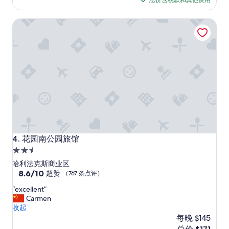
总价含税款和其他费用
或
极
$273
冰
了，
花园南公园旅馆
，
（2,728
位
条
置
点
較
评）
高
，
每
次
回
程
，
需
要
花园南公园旅馆
4. 花园南公园旅馆
不
2.5
斷
星
行
哈利法克斯商业区
斜
住
8.6
8.6/10
超赞
（767 条点评）
路
分，
宿
“
“excellent”
上
总
e
Carmen
山
分
x
收起
返
10，
c
回
每晚 $145
超
e
酒
赞，
新