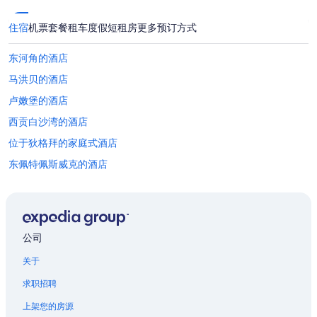
遵
守
其
住宿
机票
套餐
租车
度假短租房
更多预订方式
他
条
东河角的酒店
款。
马洪贝的酒店
卢嫩堡的酒店
西贡白沙湾的酒店
位于狄格拜的家庭式酒店
东佩特佩斯威克的酒店
温莎的酒店
达特茅斯克罗辛购物中心附近的酒店
黑河的酒店
公司
达特茅斯市中心的酒店
关于
丹吉尔的酒店
求职招聘
科尔港的酒店
上架您的房源
哈利法克斯的公寓