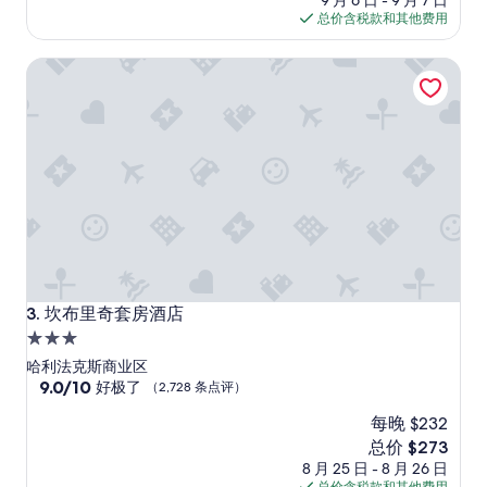
9 月 6 日 - 9 月 7 日
隔
点
格
总价含税款和其他费用
日
评）
$236
清
坎布里奇套房酒店
潔
執
房
，
房
間
沒
有
水
供
應
，
要
坎布里奇套房酒店
3. 坎布里奇套房酒店
到
3.0
公
星
眾
哈利法克斯商业区
地
住
9.0
9.0/10
好极了
（2,728 条点评）
方
分，
宿
樓
每晚 $232
总
層
分
新
总价 $273
取
10，
价
8 月 25 日 - 8 月 26 日
水
好
格