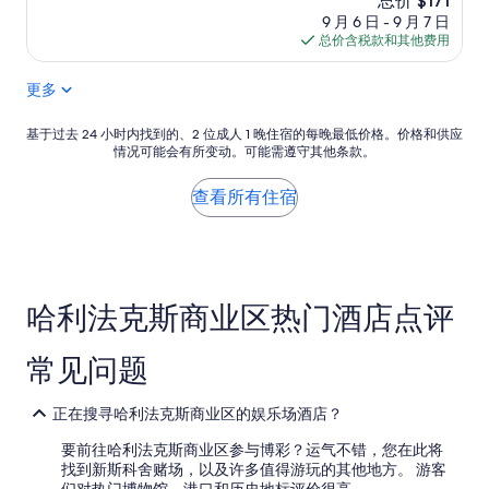
总价 $171
l
店
（767
价
9 月 6 日 - 9 月 7 日
l
。
条
格
总价含税款和其他费用
e
優
点
$171
n
點
评）
更多
t
是
”
房
價
基
基于过去 24 小时内找到的、2 位成人 1 晚住宿的每晚最低价格。价格和供应
較
情况可能会有所变动。可能需遵守其他条款。
于
划
过
算
去
查看所有住宿
，
24
大
小
堂
时
佈
内
置
找
精
哈利法克斯商业区热门酒店点评
到
美
的、
，
2
常见问题
有
位
兩
成
杯
人
正在搜寻哈利法克斯商业区的娱乐场酒店？
飲
1
品
晚
要前往哈利法克斯商业区参与博彩？运气不错，您在此将
贈
住
找到新斯科舍赌场，以及许多值得游玩的其他地方。 游客
送
宿