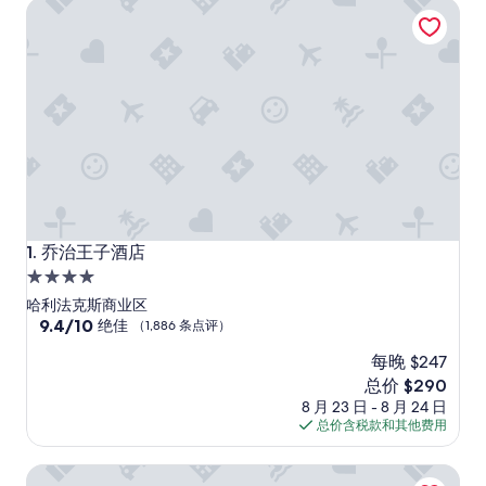
乔治王子酒店
乔治王子酒店
1. 乔治王子酒店
4.0
星
哈利法克斯商业区
住
9.4
9.4/10
绝佳
（1,886 条点评）
分，
宿
每晚 $247
总
分
新
总价 $290
10，
价
8 月 23 日 - 8 月 24 日
绝
格
总价含税款和其他费用
佳，
$290
（1,886
哈利法克斯市中心Moxy酒店
条