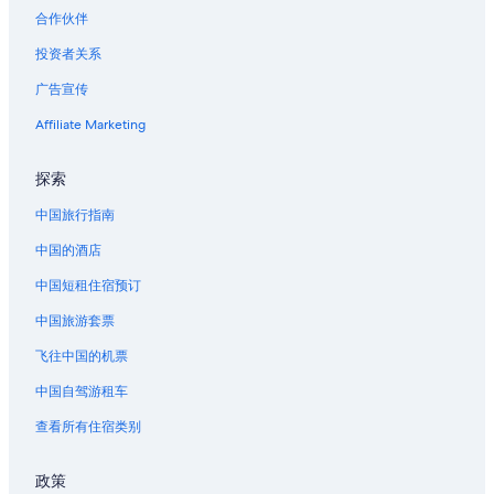
合作伙伴
位于哈利法克斯的沙滩酒店
投资者关系
位于哈利法克斯的家庭式酒店
广告宣传
哈利法克斯的酒店
克莱顿公园的酒店
Affiliate Marketing
蓝山的民宿
探索
位于新斯科舍的提供礼宾服务的酒店
中国旅行指南
新斯科舍的青年旅舍
中国的酒店
新斯科舍的度假屋
中国短租住宿预订
费恩利的酒店
中国旅游套票
哈利法克斯公共花园附近的酒店
艾尔德尼兰丁文化中心附近的酒店
飞往中国的机票
中国自驾游租车
查看所有住宿类别
政策