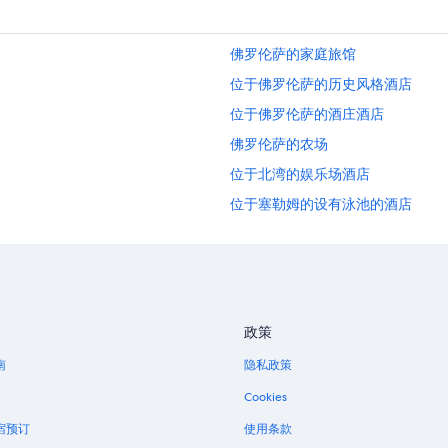
佛罗伦萨的家庭旅馆
位于佛罗伦萨的历史风格酒店
位于佛罗伦萨的酒庄酒店
佛罗伦萨的农场
位于北湾的娱乐场酒店
位于塞勒姆的设有泳池的酒店
俄勒冈中部海岸的酒店
位于纽波特的经济型酒店
位于斯普林菲尔德的豪华酒店
位于尤金的精品酒店
政策
位于林肯市的水上乐园酒店
南
隐私政策
位于达拉斯的水上乐园酒店
Cookies
亚查茨的民宿
宿预订
使用条款
位于Silverton的沙滩酒店