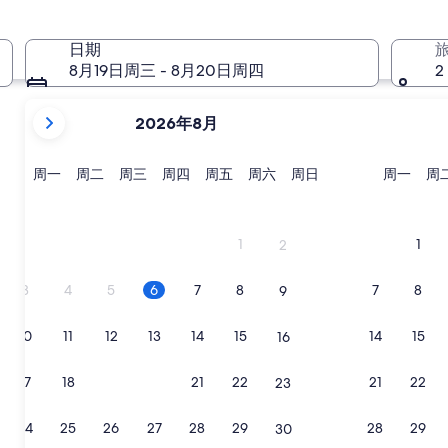
8 月 14 日 - 8 月 16 日
日期
8月19日周三 - 8月20日周四
2
当
2026年8月
前
显
示
星
星
星
星
星
星
星
星
周一
周二
周三
周四
周五
周六
周日
周一
周
期
期
期
期
期
期
期
期
月
一
二
三
四
五
六
日
一
份
为
1
1
2
2026
年
3
4
5
6
7
8
7
8
9
August
和
10
11
12
13
14
15
14
15
16
2026
年
17
18
19
20
21
22
21
22
23
September。
24
25
26
27
28
29
28
29
30