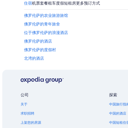
n
住宿
机票
套餐
租车
度假短租房
更多预订方式
可
,
能
w
会
佛罗伦萨的农业旅游旅馆
e
有
w
佛罗伦萨的青年旅舍
所
e
变
位于佛罗伦萨的浪漫酒店
r
动。
e
可
佛罗伦萨的酒店
n
能
'
佛罗伦萨的度假村
需
t
遵
北湾的酒店
p
守
r
其
俄勒冈中部海岸的村舍
e
他
p
俄勒冈中部海岸的私人度假屋
条
a
款。
海狮洞穴附近的酒店
r
e
雷神之井附近的酒店
d
公司
探索
f
位于林肯市的高尔夫酒店
关于
中国旅行指
o
位于Neskowin的沙滩酒店
r
求职招聘
中国的酒店
t
位于南盖特韦的经济型酒店
h
上架您的房源
中国短租住
e
亚查茨的村舍