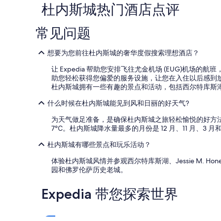
b
找
杜内斯城热门酒店点评
e
到
l
的、
常见问题
i
2
k
位
e
成
想要为您前往杜内斯城的奢华度假搜索理想酒店？
a
人
r
1
让 Expedia 帮助您安排飞往尤金机场 (EUG
o
晚
助您轻松获得您偏爱的服务设施，让您在入住以后感到放松
o
住
杜内斯城拥有一些有趣的景点和活动，包括西尔特库斯湖和Jess
m
宿
a
的
什么时候在杜内斯城能见到风和日丽的好天气?
t
每
t
为天气做足准备，是确保杜内斯城之旅轻松愉悦的好方法，尤其
晚
h
7℃。杜内斯城降水量最多的月份是 12 月、11 月、3 月和
最
e
低
H
杜内斯城有哪些景点和玩乐活动？
价
o
格。
体验杜内斯城风情并参观西尔特库斯湖、Jessie M. Ho
l
价
园和佛罗伦萨历史老城。
i
格
d
和
a
Expedia 带您探索世界
供
y
应
I
情
n
况