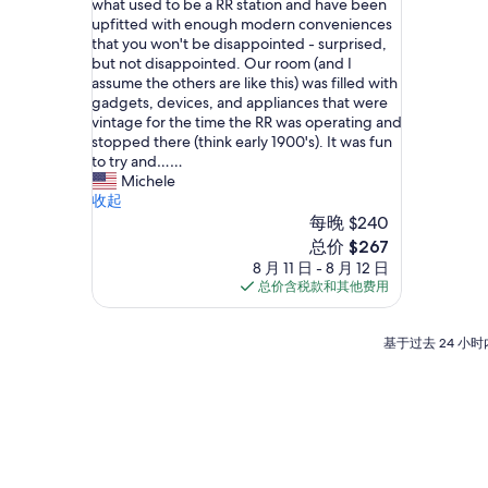
i
what used to be a RR station and have been
好
l
upfitted with enough modern conveniences
极
e
that you won't be disappointed - surprised,
了，
w
but not disappointed. Our room (and I
（10
e
assume the others are like this) was filled with
条
d
gadgets, devices, and appliances that were
点
i
vintage for the time the RR was operating and
评）
d
stopped there (think early 1900's). It was fun
n
to try and……
'
Michele
t
收起
t
每晚 $240
h
新
总价 $267
i
价
8 月 11 日 - 8 月 12 日
n
格
总价含税款和其他费用
k
$267
t
h
基
基于过去 24 
i
于
s
过
w
去
o
24
u
小
l
时
d
内