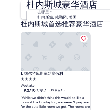
8 月 7 日 - 8 月 9 日
杜内斯城豪华酒店
去哪里？
杜内斯城首选推荐豪华酒店
锡尔特库斯车站度假村
锡尔特库斯车站度假村
1. 锡尔特库斯车站度假村
4.0
星
Westlake
住
9.2
9.2/10
好极了
（10 条点评）
分，
宿
“
“While we didn't think this would be like a
总
W
room at the Holiday Inn, we weren't prepared
分
h
for the cute little room we got. The rooms are
10，