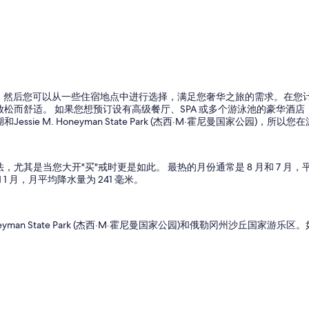
)机场的航班，然后您可以从一些住宿地点中进行选择，满足您奢华之旅的需求。
而舒适。 如果您想预订设有高级餐厅、SPA 或多个游泳池的豪华酒店，E
ie M. Honeyman State Park (杰西·M·霍尼曼国家公园)
是当您大开"买"戒时更是如此。 最热的月份通常是 8 月和 7 月，平均
 1 月，月平均降水量为 241 毫米。
neyman State Park (杰西·M·霍尼曼国家公园)和俄勒冈州沙丘国