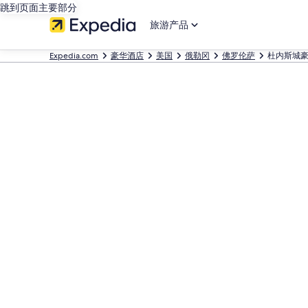
跳到页面主要部分
旅游产品
Expedia.com
豪华酒店
美国
俄勒冈
佛罗伦萨
杜内斯城豪