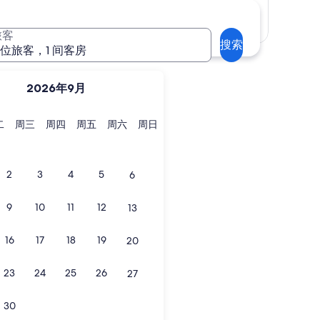
显示地图
旅客
搜索
 位旅客，1 间客房
2026年9月
星
星
星
星
星
星
二
周三
周四
周五
周六
周日
期
期
期
期
期
期
二
三
四
五
六
日
2
3
4
5
6
9
10
11
12
13
16
17
18
19
20
23
24
25
26
27
30