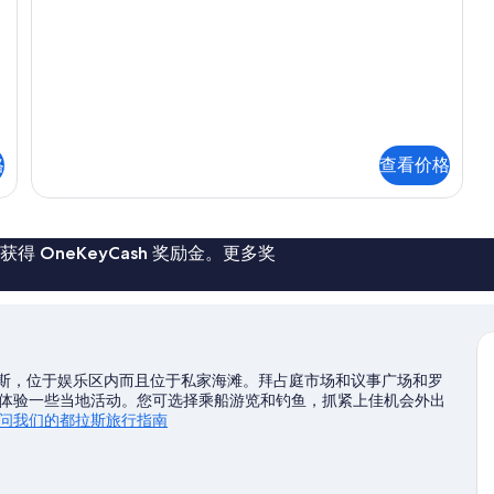
所
更
有
多
照
信
息
片
格
查看价格
 OneKeyCash 奖励金。更多奖
拉斯，位于娱乐区内而且位于私家海滩。拜占庭市场和议事广场和罗
体验一些当地活动。您可选择乘船游览和钓鱼，抓紧上佳机会外出
问我们的都拉斯旅行指南