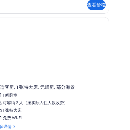
,
查看价格
照
,
无
片
上用品、记忆海绵床垫、客房内保险箱
烟
,
,
阳
台
,
with
wo
ith
ingle
wo
ofaBeds)
ngle
的
faBeds)
所
适客房, 1 张特大床, 无烟房, 部分海景
有
1 间卧室
照
可容纳 2 人（按实际入住人数收费）
片
1 张特大床
免费 Wi-Fi
多详情