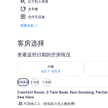
位于私人海滩
店
含早餐
的
室内游泳池，季
含停车设施
照
查看全部
片
库
客房选择
查看这些日期的空房情况
查看今晚的空房情况：8月 7 - 8月 8
查看明天的空房情
今晚
8月 7 - 8月 8
可
所有客房
2 张床
1 张床
用
意大利 Frette 床单、高档
显
的
2
Comfort Room, 2 Twin Beds, Non Smoking, Partial
示
客
Sea View
房
Comfort
可容纳 2 人（按实际入住人数收费）
筛
Room,