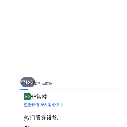
酒
店
-
贝
斯
特
韦
斯
特
163+
概述
客房
地点
政策
卓
点
非常棒
越
9.0
9.0/10
评
查看所有 186 条点评
精
选
热门服务设施
酒