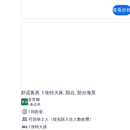
烟
园
房,
景
查看价
花
观
园
景
(with
观
Two
(with
Single
Two
Single
SofaBeds)
SofaBeds)
的
更
所
多
信
有
息
照
片
舒适客房, 1 张特大床, 阳台, 部分海景
非常棒
8.0
8.0 分，满分 10 分
(1
1 条点评
条
1 间卧室
点
可容纳 2 人（按实际入住人数收费）
评)
1 张特大床