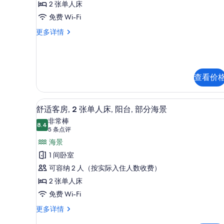
2 张单人床
选
2
免费 Wi-Fi
条
Twin
件
Comfort
更多详情
Beds,
Room,
Non
2
Smoking,
Twin
Partial
Beds,
Non
查看价
Sea
Smoking,
View
Partial
的
舒适客房, 2 张单人床, 阳台,
显
Sea
13
舒适客房, 2 张单人床, 阳台, 部分海景
View
所
示
非常棒
更
8.4
有
8.4 分，满分 10 分
舒
(5
5 条点评
多
信
条
照
适
海景
息
点
片
客
1 间卧室
评)
房,
可容纳 2 人（按实际入住人数收费）
2
2 张单人床
张
免费 Wi-Fi
单
舒
更多详情
适
人