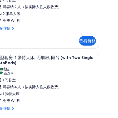
适
点
客
可容纳 2 人（按实际入住人数收费）
评)
,
2 张单人床
免费 Wi-Fi
张
多详情
单
人
查看价格
,
,
、记忆海绵床垫、客房内保险箱
无
意大利 Frette 床单、高档床上用品、记忆海
显
10
型套房, 1 张特大床, 无烟房, 阳台 (with Two Single
烟
示
ofaBeds)
,
,
小
绝佳
.0
10.0 分，满分 10 分
(1
1 条点评
泳
型
条
1 间卧室
,
池
套
点
可容纳 4 人（按实际入住人数收费）
景
,
评)
1 张特大床
观
免费 Wi-Fi
张
的
特
多详情
所
大
有