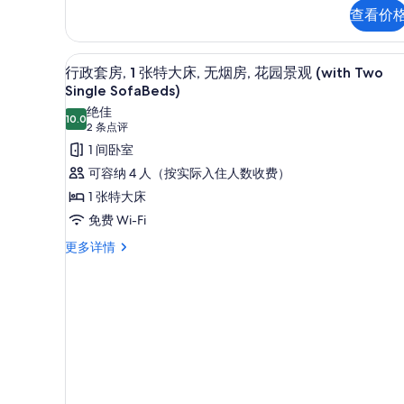
客
床,
查看价
房,
阳
2
张
台,
行政套房, 1 张特大床, 无烟房, 花
显
5
单
行政套房, 1 张特大床, 无烟房, 花园景观 (with Two
部
示
人
Single SofaBeds)
床,
分
行
绝佳
阳
10.0
10.0 分，满分 10 分
(2
2 条点评
海
政
台,
条
1 间卧室
部
景
套
点
分
可容纳 4 人（按实际入住人数收费）
的
房,
海
评)
1 张特大床
景
所
1
更
免费 Wi-Fi
张
有
多
特
行
更多详情
照
信
政
息
大
片
套
床,
房,
1
无
张
烟
特
大
房,
床,
花
无