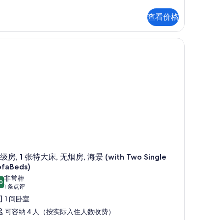
查看价格
,
,
,
级房, 1 张特大床, 无烟房, 海景 (with Two Single
ofaBeds)
非常棒
0
8.0 分，满分 10 分
(1
1 条点评
条
1 间卧室
点
可容纳 4 人（按实际入住人数收费）
评)