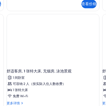
息
床,
张
床
格
查看价格
房
特
1
无
大
张
园景观 (with Two Single SofaBeds) | 意大利 Frette 床单、高档床
烟
床,
特
无
大
房
房
烟
床
(with
房
无
Two
(with
烟
Two
房
Single
(
Single
阳
SofaBeds)
T
SofaBeds)
台
的
更
(w
S
多
T
所
S
信
Si
有
息
So
更
照
舒适客房, 1 张特大床, 无烟房, 泳池景观
舒
多
片
信
1 间卧室
息
可容纳 2 人（按实际入住人数收费）
1 张特大床
免费 Wi-Fi
舒
舒
更多详情
更