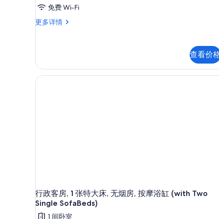
免费 Wi-Fi
舒
更多详情
适
客
房,
查看价
1
张
特
大
床,
阳
台,
部
分
海
景
更
多
信
息
行政客房, 1 张特大床, 无烟房, 按摩浴缸 (with Two
Single SofaBeds)
1 间卧室