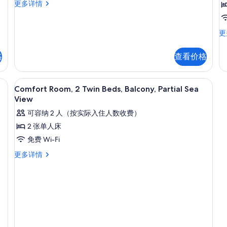
舒
更多详情
适
客
房,
高
更
2
级
张
房
格
查看价格
单
1
人
张
床,
特
意大利 Frette 床单、高档床上用品
显
无
18
大
Comfort Room, 2 Twin Beds, Balcony, Partial Sea
烟
示
床
View
房,
无
Comfort
部
可容纳 2 人（按实际入住人数收费）
烟
Room,
分
房
2 张单人床
海
2
海
免费 Wi-Fi
景
景
Twin
更
(w
Comfort
更多详情
Beds,
多
T
Room,
Balcony,
信
Si
2
息
Partial
So
Twin
更
Sea
Beds,
多
Balcony,
View
信
Partial
的
息
Sea
View