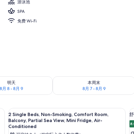
游泳池
SPA
节性开放的室外游泳池，08:30 至 19:00 开放, 收费帐篷屋, 池畔遮阳伞
免费 Wi-Fi
况：8月 8 - 8月 9
查看本周末的空房情况：8月 7 - 8月 9
明天
本周末
8月 8 - 8月 9
8月 7 - 8月 9
床上用品、记忆海绵床垫、客房内保险箱
意大利 Frette 床单、高档床上用品
显
6
2 Single Beds, Non-Smoking, Comfort Room,
舒
示
Balcony, Partial Sea View, Mini Fridge, Air-
8.
2
Conditioned
Single