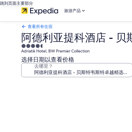
跳到页面主要部分
旅游产品
查看所有住宿
阿德利亚提科酒店 - 
4.5
Adriatik Hotel, BW Premier Collection
星
住
选择日期以查看价格
宿
去哪里？
阿
德
利
亚
提
科