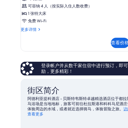
可容纳 4 人（按实际入住人数收费）
1 张特大床
免费 Wi-Fi
行
更多详情
政
客
查看价
房,
1
张
特
大
登录帐户并从数千家住宿中进行预订，即可获得
床,
励，更多精彩！
无
烟
房,
街区简介
按
摩
阿德利亚提科酒店 - 贝斯特韦斯特卓越精选酒店位于都
浴
马浴场是当地地标，旅客可前往杜拉斯港和科科马尼酒庄
缸
体验周边的水域，或者就近选择骑马，体验冒险之旅。
访
(with
查看更多
Two
Single
SofaBeds)