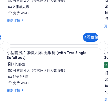
可容纳 2 人（按实际入住人数收费）
Beds,
2 张单人床
Non-
房
免费 Wi-Fi
Smoking,
2
2
更多详情
Comfort
Single
舒
更
Room,
Beds,
适
Balcony,
Non-
客
格
查看价格
Smoking,
Partial
房
Comfort
床
2
Sea
Room,
张
View,
 部分海景 | 意大利 Frette 床单、高档床上用品、记忆海绵床垫、客房内保险箱
意大利 Frette 床单、高档床上用品
显
Balcony,
9
单
小型套房, 1 张特大床, 无烟房 (with Two Single
小
Mini
Partial
示
人
SofaBeds)
S
Sea
Fridge,
床
房
小
View,
1 间卧室
无
10
Air-
Mini
型
烟
可容纳 4 人（按实际入住人数收费）
Conditioned
Fridge,
房
套
Air-
1 张特大床
的
泳
Conditioned
房,
房
池
免费 Wi-Fi
所
更
景
1
1
有
多
小
更多详情
观
张
信
型
更
照
息
套
特
小
更
多
片
房,
型
信
大
1
套