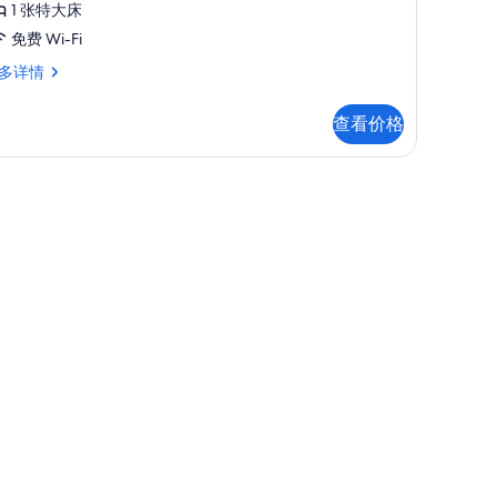
1 张特大床
免费 Wi-Fi
多详情
,
查看价格
、记忆海绵床垫、客房内保险箱
,
,
ith
wo
ngle
faBeds)