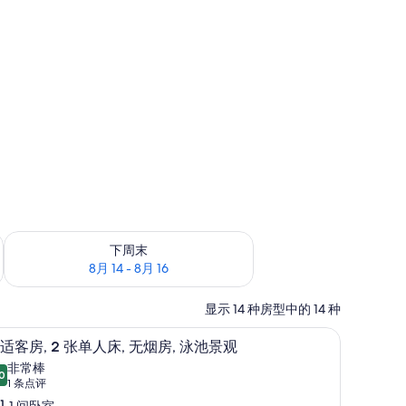
查看下周末的空房情况：8月 14 - 8月 16
下周末
8月 14 - 8月 16
显示 14 种房型中的 14 种
、记忆海绵床垫、客房内保险箱
舒适客房, 2 张单人床, 无烟房, 泳池景观 | 
显
13
适客房, 2 张单人床, 无烟房, 泳池景观
示
非常棒
0
8.0 分，满分 10 分
舒
(1
1 条点评
条
1 间卧室