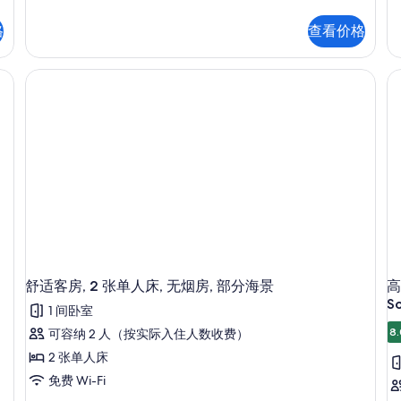
适
适
客
客
格
查看价格
房,
房
1
1
张
张
特
特
大
大
床,
床
无
无
烟
烟
房,
房
泳
部
池
分
景
海
观
景
更
更
多
多
信
信
舒适客房, 2 张单人床, 无烟房, 部分海景
高
息
息
S
1 间卧室
8.
可容纳 2 人（按实际入住人数收费）
2 张单人床
免费 Wi-Fi