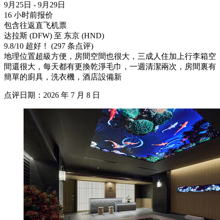
9月25日 - 9月29日
16 小时前报价
包含往返直飞机票
达拉斯 (DFW) 至 东京 (HND)
9.8
/
10
超好！ (297 条点评)
地理位置超級方便，房間空間也很大，三成人住加上行李箱空
間還很大，每天都有更換乾淨毛巾，一週清潔兩次，房間裏有
簡單的廚具，洗衣機，酒店設備新
点评日期：2026 年 7 月 8 日