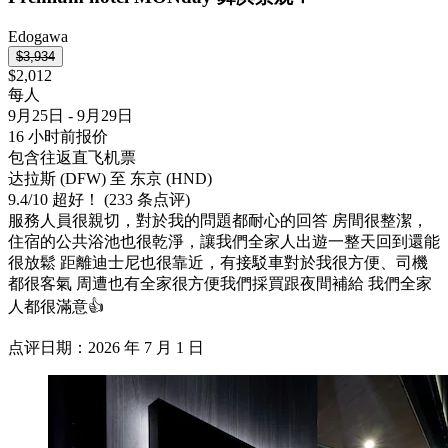
Edogawa
$3,934
$2,012
每人
9月25日 - 9月29日
16 小时前报价
包含往返直飞机票
达拉斯 (DFW) 至 东京 (HND)
9.4
/
10
超好！ (233 条点评)
服務人員很親切，對於我的問題都耐心的回答 房間很整潔，
住宿的公共浴池也很乾淨，讓我們全家人出遊一整天回到還能
很放鬆 距離迪士尼也很靠近，有接駁車對於我很方便、司機
都很客氣 周遭也有全家很方便我們採買跟夜間補給 我們全家
人都很滿意👍
点评日期：2026 年 7 月 1 日