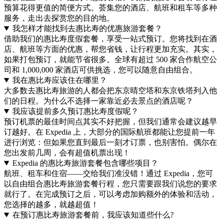
预算花得更值的简便方式。荟集您的酒店、航班和租车等多种
服务，走出去探赏您的目的地。
我怎样才能找到去惠比寿的优惠旅游套餐？
借助我们的惠比寿度假套餐，享受一站式预订。您将找到在酒
店、航班等方面的优惠，帮您省钱，让行程更加充实。其实，
如果打包预订，就能节省很多。全球有超过 500 家合作航空公
司和 1,000,000 家酒店可供挑选，您可以随意自由组合。
我在惠比寿应该住在哪里？
大多数去惠比寿旅游的人都会把东京晴空塔和东京铁塔列入他
们的日程。为什么不选择一家靠近必去景点的酒店呢？
我应该提前多久预订惠比寿度假呢？
预订机票的最佳时间点其实不好把握，但我们通常会建议越早
订越好。在 Expedia 上，大部分的国际航班都能让您提前一年
进行浏览：但如果您直到最后一刻才订票，也别害怕。偶尔在
您出发前几周，会有超值机票出现！
Expedia 的惠比寿旅游套餐包含哪些项目？
航班、租车和住宿——交给我们准没错！通过 Expedia，您可
以自由组合惠比寿旅游套餐行程，您只需要跟我们说您的要求
就行了。在完成预订之后，可以考虑加购额外的体验和活动，
您选择的越多，就越超值！
在预订惠比寿旅游套餐前，我应该知道些什么?