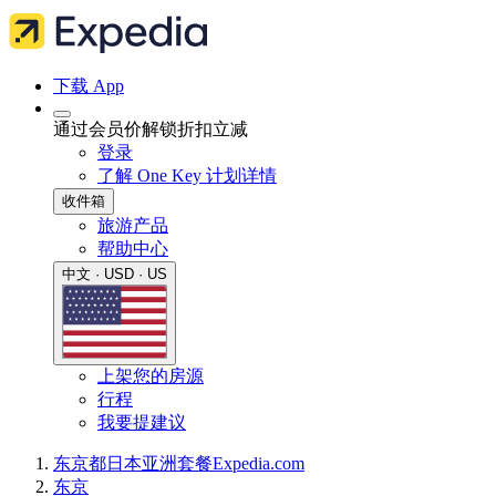
下载 App
通过会员价解锁折扣立减
登录
了解 One Key 计划详情
收件箱
旅游产品
帮助中心
中文 · USD · US
上架您的房源
行程
我要提建议
东京都
日本
亚洲
套餐
Expedia.com
东京