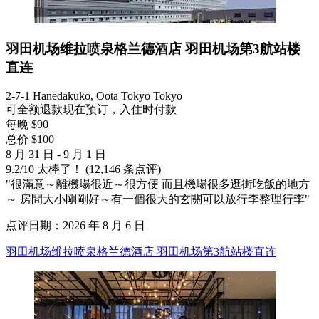
羽田机场维拉喷泉格兰德酒店 羽田机场第3航站楼
直连
2-7-1 Hanedakuko, Oota Tokyo Tokyo
可全额退款
现在预订，入住时付款
每晚 $90
总价 $100
8 月 31 日 - 9 月 1 日
9.2
/
10
太棒了！ (12,146 条点评)
"很滿意～離機場很近～很方便 而且機場很多逛街吃飯的地方
～ 房間大小剛剛好～有一個很大的玄關可以放行李整理行李"
点评日期：2026 年 8 月 6 日
羽田机场维拉喷泉格兰德酒店 羽田机场第3航站楼直连