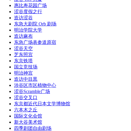
惠比寿花园广场
涩谷度假之行
造访涩谷
东急大剧院 Orb 剧场
明治学院大学
造访麻布
东急广场表参道原宿
涩谷天空
芝东照宫
东京铁塔
国立竞技场
明治神宫
造访中目黒
涉谷区市区植物中心
涩谷Scramble广场
涩谷交叉口
东京都近代日本文学博物馆
六本木之丘
国际文化会馆
新大谷美术馆
四季剧团自由剧场