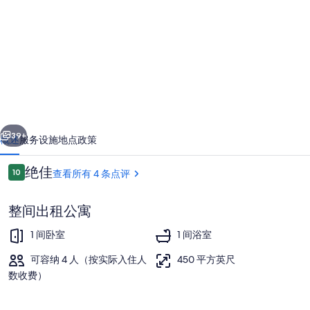
的
照
片
库
一个
下一个
39+
概述
服务设施
地点
政策
点
绝佳
10
查看所有 4 条点评
10/10
评
整间出租公寓
1 间卧室
1 间浴室
可容纳 4 人（按实际入住人
450 平方英尺
数收费）
住宿场地