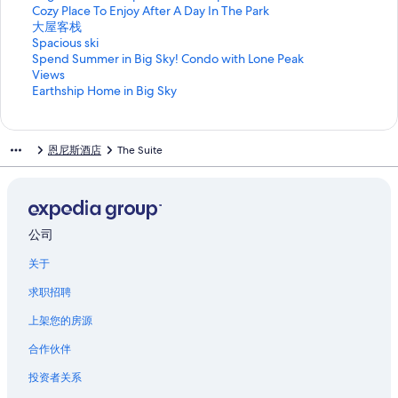
o
o
c
s
l
a
小
世
猫
开
打
Cozy Place To Enjoy After A Day In The Park
w
u
h
t
V
c
屋
界
头
B
开
打
大屋客栈
n
n
S
o
I
u
页
小
鹰
r
C
开
打
Spacious ski
t
t
t
n
L
l
面
屋
的
i
o
大
开
打
Spend Summer in Big Sky! Condo with Lone Peak
o
a
u
e
L
a
的
酒
巢
g
z
屋
S
开
Views
w
i
d
R
A
t
链
店
穴
h
y
客
p
S
打
Earthship Home in Big Sky
n
n
i
e
S
e
接
页
页
t
P
栈
a
p
开
r
B
o
t
<
页
面
面
a
l
页
c
e
E
e
l
a
r
b
面
的
的
n
a
面
i
n
a
恩尼斯酒店
The Suite
t
i
t
e
r
的
链
链
d
c
的
o
d
r
r
s
Y
a
>
链
接
接
c
e
链
u
S
t
e
s
e
t
D
接
l
T
接
s
u
h
a
页
l
R
e
e
o
s
m
s
t
面
l
e
l
a
E
k
m
h
w
的
o
n
u
n
n
i
e
i
公司
i
链
w
t
x
u
j
页
r
p
关于
t
接
s
a
e
p
o
面
i
H
h
t
l
s
s
y
的
n
o
求职招聘
s
o
s
t
t
A
链
B
m
t
n
U
u
a
f
接
i
e
上架您的房源
a
e
2
d
i
t
g
i
i
P
页
i
r
e
S
n
合作伙伴
n
a
面
o
s
r
k
B
e
r
的
s
S
A
y
i
投资者关系
d
k
链
i
t
D
!
g