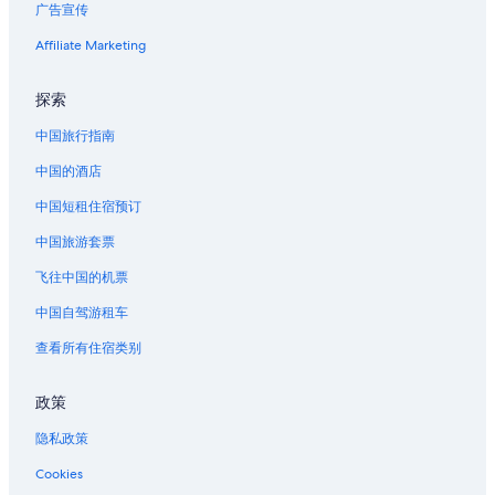
广告宣传
g
E
接
n
u
a
C
S
l
n
t
d
y
o
k
Affiliate Marketing
a
t
h
i
I
n
y
s
r
e
o
n
d
页
s
a
n
a
T
o
面
探索
页
n
o
p
h
w
的
面
c
r
a
e
i
链
中国旅行指南
的
e
t
r
P
t
接
中国的酒店
链
页
h
t
a
h
接
面
e
m
r
L
中国短租住宿预订
的
n
e
k
o
链
t
n
页
n
中国旅游套票
接
r
t
面
e
a
页
的
P
飞往中国的机票
n
面
链
e
c
的
接
a
中国自驾游租车
e
链
k
查看所有住宿类别
t
接
V
o
i
Y
e
政策
e
w
l
s
隐私政策
l
页
o
面
Cookies
w
的