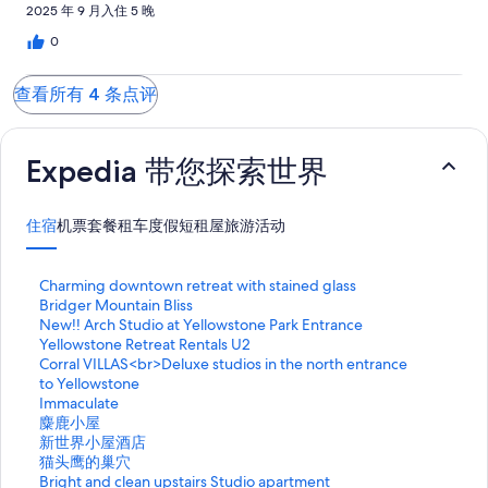
2025 年 9 月入住 5 晚
0
查看所有 4 条点评
Expedia 带您探索世界
住宿
机票
套餐
租车
度假短租屋
旅游活动
打
Charming downtown retreat with stained glass
开
打
Bridger Mountain Bliss
C
开
打
New!! Arch Studio at Yellowstone Park Entrance
h
B
开
打
Yellowstone Retreat Rentals U2
a
r
N
开
打
Corral VILLAS<br>Deluxe studios in the north entrance
r
i
e
Y
开
to Yellowstone
m
d
w
e
C
打
Immaculate
i
g
!
l
o
开
打
麋鹿小屋
n
e
!
l
r
I
开
打
新世界小屋酒店
g
r
A
o
r
m
麋
开
打
猫头鹰的巢穴
d
M
r
w
a
m
鹿
新
开
打
Bright and clean upstairs Studio apartment