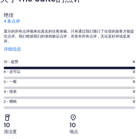
点
绝佳
评
4 条点评
显示的所有点评都来自真实的住客体验。只有通过我们预订了住宿的旅客才能提
交点评。我们根据我们的准则验证点评，并发布所有点评，无论是好评或是差
评。
在
详细信息
新
窗
10
10 - 超赞
4
口
分
中
8
8 - 还可以
0
-
打
分
超
6
6 - 一般
0
开
-
分
赞。
还
4
4 - 很差
0
-
4
分
可
一
2
条
2 - 糟糕
0
-
以。
分
般。
好
很
0
-
0
评，
差。
条
糟
条
共
10
10
0
好
糕。
好
有
条
清洁度
地点
评，
0
评，
4
点
好