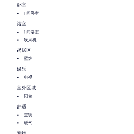
卧室
with children.. You can ride bikes or drive to Ennis’s downtown Main
Street. If you like to walk, you can grab a coffee, something to eat or
1 间卧室
drink all within walking distance. The summer months are warm with a
cool breeze. But… remember that Montana’s weather can change in 5
浴室
minutes, so pack accordingly.
1 间浴室
吹风机
We are 420 Friendly, but we do not allow any smoking or vaping
起居区
indoors. We have several nice, private area for you to sit and relax. If you
壁炉
would like to try some of our local products, just reach out and we will
point you in the right direction. We aim to make your stay as chill as
娱乐
possible.
电视
室外区域
*** Montana is a cannabis friendly state (medical & recreational). We
阳台
want for you to enjoy your stay with us, so we have provided lots of
outdoor areas for you to sit and relax. We DO NOT allow smoking in our
舒适
units. Please refrain from all smoking and vaping. Thank you 😊
空调
暖气
宠物