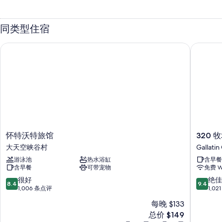
同类型住宿
怀特沃特旅馆
320 牧
怀
320
怀特沃特旅馆
320 
特
牧
大天空峡谷村
Gallati
沃
场
游泳池
热水浴缸
含早餐
特
宾
含早餐
可带宠物
免费 Wi
旅
馆
馆
Gallatin
8.4
9.4
很好
绝佳
8.4
9.4
大
Gatewa
分，
分，
1,006 条点评
1,0
天
总
总
每晚 $133
空
分
分
新
峡
总价 $149
10，
10，