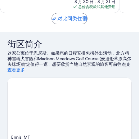
价
谷
很
绝
8 月 30 日 - 8 月 31 日
格
村
好，
佳，
总价含税款和其他费用
$149
1,006
1,021
条
条
对比同类住宿
点
点
评
评
街区简介
这家公寓位于恩尼斯。如果您的日程安排包括外出活动，北方精
神雪橇犬冒险和Madison Meadows Golf Course (麦迪逊草原高尔
夫球场)肯定值得一逛，想要欣赏当地自然景观的旅客可前往杰克
溪保护区户外教育中心和麦迪逊河。Wildlife Museum of the
查看更多
West (西部野生动物博物馆)和奥尔德峡谷短线蒸汽铁路博物馆同
样值得参观。
访问我们的恩尼斯旅行指南
查看恩尼斯的更多公寓
Ennis, MT