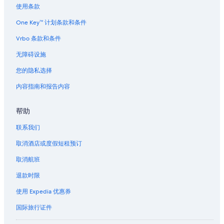
使用条款
s
链
t
接
One Key™ 计划条款和条件
o
n
Vrbo 条款和条件
e
页
无障碍设施
面
的
您的隐私选择
链
内容指南和报告内容
接
帮助
联系我们
取消酒店或度假短租预订
取消航班
退款时限
使用 Expedia 优惠券
国际旅行证件