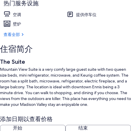
热门服务设施
空调
提供停车位
壁炉
查看全部
住宿简介
The Suite
Mountain View Suite is a very comfy large guest suite with two queen
size beds, mini refrigerator, microwave, and Keurig coffee system. The
room has a split bath, microwave, refrigerator, electric fireplace, and a
large balcony. The location is ideal with downtown Ennis being a 3
minute drive. You can walk to shopping, and dining if you choose. The
views from the outdoors are killer. This place has everything you need to
make your Madison Valley stay an enjoyable one.
添加日期以查看价格
Mountain View Suites is part of a larger building with multiple rental
开始
结束
units in it. We are located within the city limits of Ennis, Montana. Your