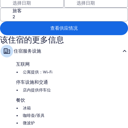
unit is a completely private unit with its own entrance and private bath
and balcony. You will have access to paved streets, sidewalks and a
旅客
neighborhood with other private homes. We are right on MT Hwy 287,
but your unit is on the backside. So, you have a bit more privacy than a
unit on the front. Mountain View Suites has a large area for parking and
查看供应情况
several nice green spaces for you to sit and just enjoy the Montana
该住宿的更多信息
views.
住宿服务设施
This unit is a private unit. It has its own entrance that is private. This unit
does not share a space with anyone else. When you rent this unit, you
互联网
are renting a private residential space just like a condo or an apartment.
公寓提供：Wi-Fi
You are provided free parking just steps from your unit.
停车设施和交通
店内提供停车位
I do try and let my guest take the lead in conversation, but I am always
close by. Just send me a quick message with any questions that you may
餐饮
have and I will get right back to you.
冰箱
咖啡壶/茶具
Small community of private and rental homes. Paved roads and
微波炉
sidewalks make it easy to get a round. This neighborhood has families