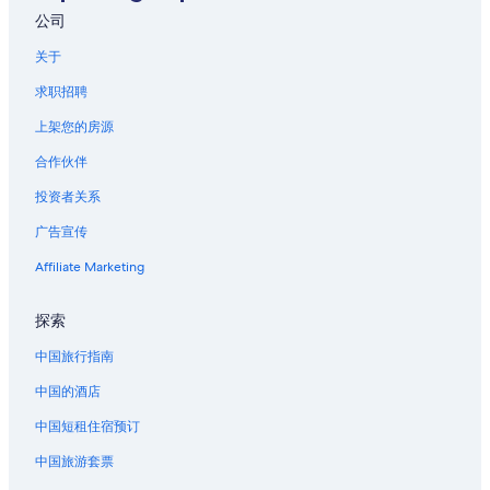
位于博加卢萨的公寓式酒店
公司
位于斯莱德尔的娱乐场酒店
关于
典藏厅附近的酒店
求职招聘
位于路易斯安那的沙滩酒店
上架您的房源
位于路易斯安那的娱乐场酒店
合作伙伴
位于路易斯安那的历史风格酒店
投资者关系
位于路易斯安那的滑雪酒店
广告宣传
位于安吉的经济型酒店
位于安吉的豪华酒店
Affiliate Marketing
位于新奥尔良中央商务区的设有酒吧的酒店
探索
位于新奥尔良中央商务区的娱乐场酒店
中国旅行指南
位于新奥尔良的 4 星级酒店
中国的酒店
位于新奥尔良的 5 星级酒店
中国短租住宿预订
新奥尔良的农业旅游旅馆
中国旅游套票
新奥尔良的公寓