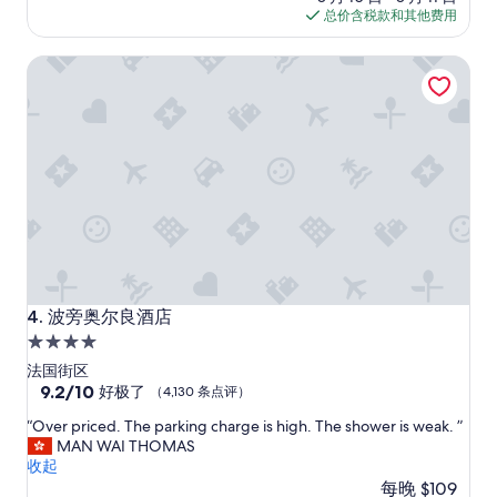
h
点
格
总价含税款和其他费用
i
评）
$129
n
波旁奥尔良酒店
g
w
a
s
g
r
e
a
t
,
v
e
r
波旁奥尔良酒店
4. 波旁奥尔良酒店
y
4.0
s
星
e
法国街区
c
住
9.2
9.2/10
好极了
（4,130 条点评）
u
分，
宿
“
r
“Over priced. The parking charge is high. The shower is weak. ”
总
O
e
MAN WAI THOMAS
分
v
a
收起
10，
e
n
每晚 $109
好