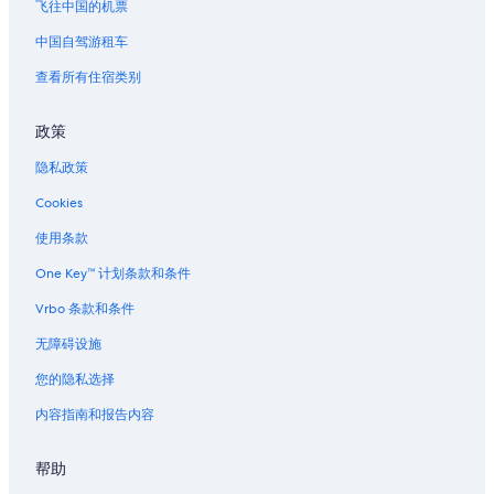
新奥尔良的民宿
飞往中国的机票
新奥尔良的城堡
中国自驾游租车
新奥尔良的村舍
查看所有住宿类别
新奥尔良的游轮
政策
新奥尔良的家庭旅馆
隐私政策
位于新奥尔良的沙滩酒店
Cookies
位于新奥尔良的商务酒店
位于新奥尔良的娱乐场酒店
使用条款
位于新奥尔良的经济型酒店
One Key™ 计划条款和条件
位于新奥尔良的家庭式酒店
Vrbo 条款和条件
位于新奥尔良的豪华酒店
无障碍设施
位于新奥尔良的水上乐园酒店
您的隐私选择
新奥尔良的酒店
内容指南和报告内容
新奥尔良的公寓
帮助
新奥尔良的汽车旅馆