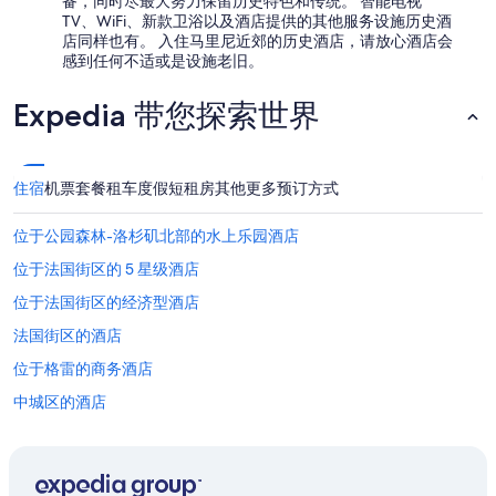
备，同时尽最大努力保留历史特色和传统。 智能电视
TV、WiFi、新款卫浴以及酒店提供的其他服务设施历史酒
店同样也有。 入住马里尼近郊的历史酒店，请放心酒店会
感到任何不适或是设施老旧。
Expedia 带您探索世界
住宿
机票
套餐
租车
度假短租房
其他
更多预订方式
位于公园森林-洛杉矶北部的水上乐园酒店
位于法国街区的 5 星级酒店
位于法国街区的经济型酒店
法国街区的酒店
位于格雷的商务酒店
中城区的酒店
位于圣十字的Best Western酒店
凯撒新奥尔良赌场附近的酒店