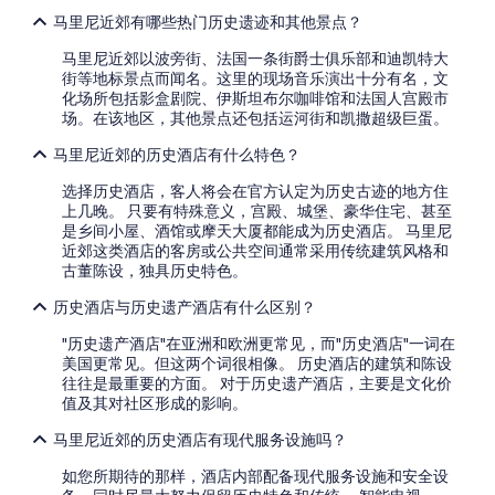
马里尼近郊有哪些热门历史遗迹和其他景点？
马里尼近郊以波旁街、法国一条街爵士俱乐部和迪凯特大
街等地标景点而闻名。这里的现场音乐演出十分有名，文
化场所包括影盒剧院、伊斯坦布尔咖啡馆和法国人宫殿市
场。在该地区，其他景点还包括运河街和凯撒超级巨蛋。
马里尼近郊的历史酒店有什么特色？
选择历史酒店，客人将会在官方认定为历史古迹的地方住
上几晚。 只要有特殊意义，宫殿、城堡、豪华住宅、甚至
是乡间小屋、酒馆或摩天大厦都能成为历史酒店。 马里尼
近郊这类酒店的客房或公共空间通常采用传统建筑风格和
古董陈设，独具历史特色。
历史酒店与历史遗产酒店有什么区别？
"历史遗产酒店"在亚洲和欧洲更常见，而"历史酒店"一词在
美国更常见。但这两个词很相像。 历史酒店的建筑和陈设
往往是最重要的方面。 对于历史遗产酒店，主要是文化价
值及其对社区形成的影响。
马里尼近郊的历史酒店有现代服务设施吗？
如您所期待的那样，酒店内部配备现代服务设施和安全设