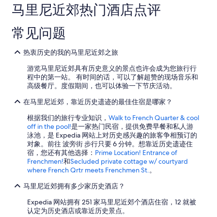
马里尼近郊热门酒店点评
遵
趋
守
势
其
的
常见问题
他
更
条
多
款。
热衷历史的我的马里尼近郊之旅
详
情
游览马里尼近郊具有历史意义的景点也许会成为您旅行行
程中的第一站。 有时间的话，可以了解超赞的现场音乐和
高级餐厅。度假期间，也可以体验一下节庆活动。
在马里尼近郊，靠近历史遗迹的最佳住宿是哪家？
根据我们的旅行专业知识，
Walk to French Quarter & cool
off in the pool!
是一家热门民宿，提供免费早餐和私人游
泳池，是 Expedia 网站上对历史感兴趣的旅客争相预订的
对象。前往 波旁街 步行只要 6 分钟。想靠近历史遗迹住
宿，您还有其他选择：
Prime Location! Entrance of
Frenchmen!
和
Secluded private cottage w/ courtyard
where French Qrtr meets Frenchmen St.
。
马里尼近郊拥有多少家历史酒店？
Expedia 网站拥有 251 家马里尼近郊个酒店住宿，12 就被
认定为历史酒店或靠近历史景点。