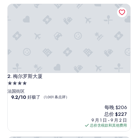
了，
梅尔罗斯大厦
（1,465
条
点
评）
梅尔罗斯大厦
2. 梅尔罗斯大厦
4.0
星
法国街区
住
9.2
9.2/10
好极了
（1,001 条点评）
分，
宿
每晚 $206
总
分
新
总价 $227
10，
价
9 月 1 日 - 9 月 2 日
好
格
总价含税款和其他费用
极
$227
了，