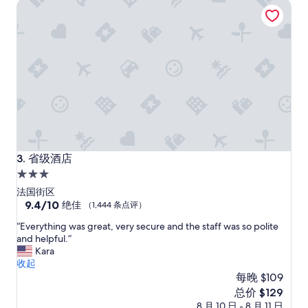
省级酒店
（1,001
条
点
评）
省级酒店
3. 省级酒店
3.0
星
法国街区
住
9.4
9.4/10
绝佳
（1,444 条点评）
分，
宿
“
“Everything was great, very secure and the staff was so polite
总
E
and helpful.”
分
v
Kara
10，
e
收起
绝
r
每晚 $109
佳，
y
（1,444
新
总价 $129
t
条
价
8 月 10 日 - 8 月 11 日