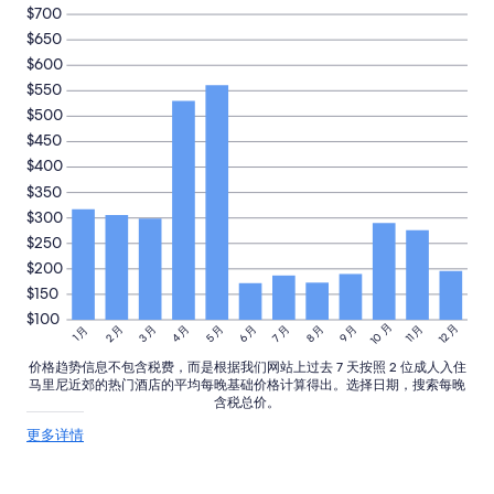
s
l
$700
宿
h
p
的
$650
i
f
每
$600
g
u
晚
h
$550
l
最
.
.
低
$500
T
”
价
$450
h
格。
$400
e
价
s
$350
格
h
和
$300
o
供
$250
w
应
e
$200
情
r
况
$150
i
可
$100
s
10 月
12 月
3 月
4 月
5 月
6 月
8 月
9 月
11 月
2 月
7 月
能
1 月
w
会
e
价格趋势信息不包含税费，而是根据我们网站上过去 7 天按照 2 位成人入住
有
马里尼近郊的热门酒店的平均每晚基础价格计算得出。选择日期，搜索每晚
a
所
含税总价。
k
变
.
动。
关
更多详情
”
可
于
能
价
需
格