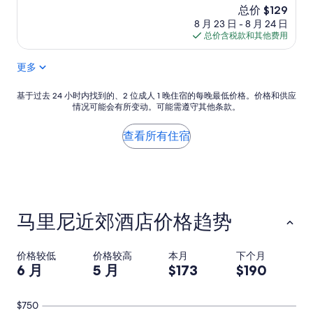
r
d
极
新
总价 $129
p
t
了，
价
8 月 23 日 - 8 月 24 日
r
h
（4,130
格
总价含税款和其他费用
i
e
条
$129
c
s
点
更多
e
t
评）
d
a
.
f
基
基于过去 24 小时内找到的、2 位成人 1 晚住宿的每晚最低价格。价格和供应
T
f
情况可能会有所变动。可能需遵守其他条款。
于
h
w
过
e
a
去
查看所有住宿
p
s
24
a
s
小
r
o
时
k
p
内
i
o
找
n
l
到
马里尼近郊酒店价格趋势
g
i
的、
c
t
2
h
e
位
价格较低
价格较高
本月
下个月
a
a
成
6 月
5 月
$173
$190
r
n
人
g
d
1
e
h
晚
$750
i
e
住