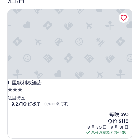
里歇利欧酒店
里歇利欧酒店
1. 里歇利欧酒店
3.0
星
法国街区
住
9.2
9.2/10
好极了
（1,465 条点评）
分，
宿
每晚 $93
总
分
新
总价 $110
10，
价
8 月 30 日 - 8 月 31 日
好
格
总价含税款和其他费用
极
$110