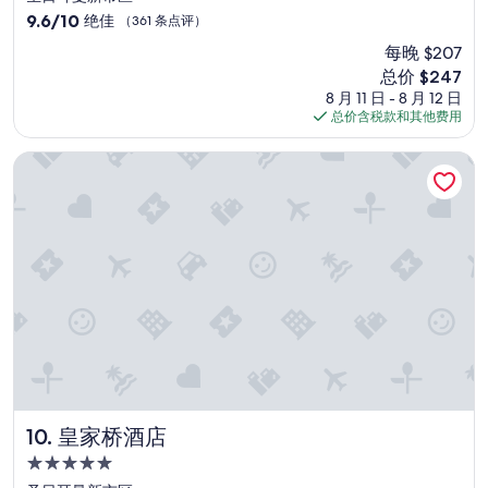
y
o
住
9.6
9.6/10
绝佳
（361 条点评）
b
e
宿
分，
r
l
每晚 $207
总
e
e
新
总价 $247
分
a
v
价
10，
8 月 11 日 - 8 月 12 日
k
a
格
绝
总价含税款和其他费用
f
t
$247
佳，
a
o
（361
皇家桥酒店
s
r
条
t
.
点
a
”
评）
n
d
v
e
r
y
k
i
n
d
s
皇家桥酒店
10. 皇家桥酒店
t
a
5.0
f
星