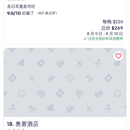
星
圣日耳曼新市区
住
9.0
9.0/10
好极了
（821 条点评）
宿
分，
每晚 $226
总
新
总价 $269
分
价
10，
8 月 9 日 - 8 月 10 日
格
好
总价含税款和其他费用
$269
极
了，
奥赛酒店
（821
条
点
评）
奥赛酒店
18. 奥赛酒店