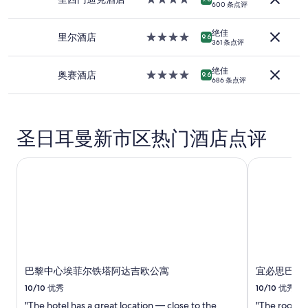
宿
600 条点评
星
的
住
每
绝佳
宿
里尔酒店
4.0
9.6
晚
361 条点评
星
最
住
低
绝佳
宿
奥赛酒店
4.0
9.6
价
686 条点评
星
格。
住
价
宿
格
和
圣日耳曼新市区热门酒店点评
供
应
巴黎中心埃菲尔铁塔阿达吉欧公寓
宜必思巴黎
情
况
可
能
会
有
所
变
动。
巴黎中心埃菲尔铁塔阿达吉欧公寓
宜必思巴黎
可
10/10
优秀
10/10
优秀
能
需
"The hotel has a great location — close to the
"The room w