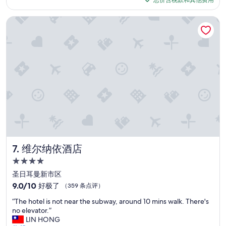
总价含税款和其他费用
e
点
o
$232
n
评）
u
t
维尔纳依酒店
s
l
r
o
o
c
o
a
m
t
s
i
w
o
i
n
t
;
h
r
b
o
a
o
t
m
h
i
维尔纳依酒店
7. 维尔纳依酒店
r
s
4.0
o
c
b
星
l
圣日耳曼新市区
e
住
e
9.0
9.0/10
好极了
（359 条点评）
s
a
宿
分，
,
“
n
“The hotel is not near the subway, around 10 mins walk. There's
总
s
T
a
no elevator.”
分
l
h
n
LIN HONG
10，
i