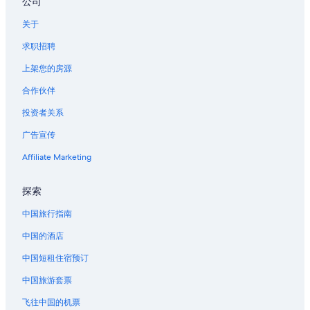
公司
第七区的酒店
关于
卢森堡宫附近的酒店
求职招聘
位于第一区的历史风格酒店
上架您的房源
位于第一区的豪华酒店
合作伙伴
第一区的酒店
投资者关系
位于第一区的 4 星级酒店
广告宣传
位于第一区的 5 星级酒店
位于圣日耳曼德佩区的 4 星级酒店
Affiliate Marketing
位于圣日耳曼德佩区的设有 SPA 水疗的度假村酒店
探索
埃菲尔铁塔附近的酒店
中国旅行指南
马德莱娜的酒店
中国的酒店
大皇宫附近的酒店
中国短租住宿预订
橘园博物馆附近的酒店
中国旅游套票
战神附近的酒店
位于第六区的 3 星级酒店
飞往中国的机票