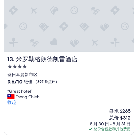
f
o
o
r
r
t
t
a
h
b
e
l
s
e
t
.
a
H
y
a
o
d
米罗勒格朗德凯雷酒店
13. 米罗勒格朗德凯雷酒店
f
a
4.0
t
l
星
h
o
圣日耳曼新市区
住
e
v
9.6
9.6/10
绝佳
（397 条点评）
h
e
宿
分，
“
o
l
“Great hotel”
总
G
t
y
Tseng Chieh
分
r
e
t
收起
10，
e
l
e
绝
每晚 $265
a
,
r
佳，
新
总价 $312
t
t
r
（397
价
8 月 30 日 - 8 月 31 日
h
h
a
条
格
总价含税款和其他费用
o
e
c
点
$312
t
e
e
评）