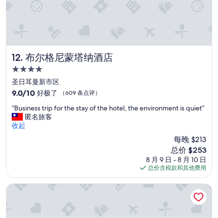
o
r
.
R
o
o
m
布尔格尼蒙塔纳酒店
12. 布尔格尼蒙塔纳酒店
w
4.0
a
星
s
圣日耳曼新市区
住
s
9.0
9.0/10
好极了
（609 条点评）
p
宿
分，
“
a
“Business trip for the stay of the hotel, the environment is quiet”
总
B
c
匿名旅客
分
u
i
收起
10，
s
o
好
每晚 $213
i
u
极
新
总价 $253
n
s
了，
价
8 月 9 日 - 8 月 10 日
e
a
（609
格
总价含税款和其他费用
s
n
条
$253
s
d
点
t
c
米罗勒格朗德凯雷酒店
评）
r
o
i
m
p
f