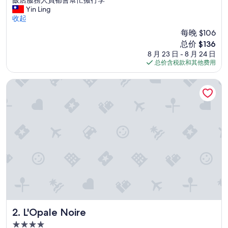
10，
非
Yin Ling
好
常
收起
极
好
了，
每晚 $106
，
（249
新
总价 $136
c
条
价
8 月 23 日 - 8 月 24 日
h
点
格
总价含税款和其他费用
e
评）
$136
c
k
L'Opale Noire
i
n
時
間
很
彈
性
，
我
們
早
上
1
1
L'Opale Noire
2. L'Opale Noire
:
4.0