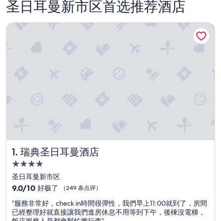
圣日耳曼新市区首选推荐酒店
瑞典圣日耳曼酒店
瑞典圣日耳曼酒店
1. 瑞典圣日耳曼酒店
4.0
星
圣日耳曼新市区
住
9.0
9.0/10
好极了
（249 条点评）
宿
分，
“
“服務非常好，check in時間很彈性，我們早上11:00就到了，房間
总
服
已經整理好就直接讓我們進房休息不用等到下午，後棟沒電梯，
分
務
飯店服務人員都會幫忙搬行李”