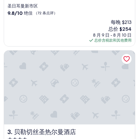
0
星
0
圣日耳曼新市区
住
就
9.8
9.8/10
绝佳
（72 条点评）
到
宿
分，
每晚 $213
了
总
，
新
总价 $254
分
房
价
10，
8 月 9 日 - 8 月 10 日
間
格
绝
总价含税款和其他费用
已
$254
佳，
經
（72
贝勒切丝圣热尔曼酒店
整
条
理
点
好
评）
就
直
接
讓
我
們
進
房
休
息
不
贝勒切丝圣热尔曼酒店
3. 贝勒切丝圣热尔曼酒店
用