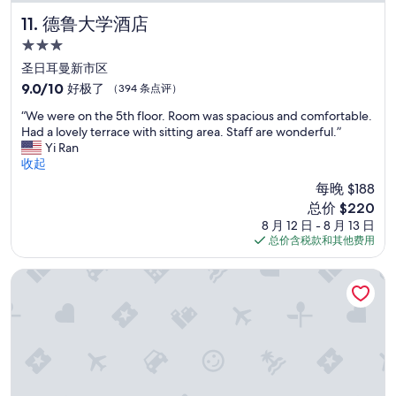
g
o
德鲁大学酒店
11. 德鲁大学酒店
o
3.0
d
星
r
圣日耳曼新市区
住
e
9.0
9.0/10
好极了
（394 条点评）
s
宿
分，
“
t
“We were on the 5th floor. Room was spacious and comfortable.
总
W
a
Had a lovely terrace with sitting area. Staff are wonderful.”
分
e
u
Yi Ran
10，
w
r
收起
好
e
a
极
每晚 $188
r
n
了，
新
总价 $220
e
t
（394
价
8 月 12 日 - 8 月 13 日
o
s
条
格
总价含税款和其他费用
n
.
点
$220
t
”
评）
h
布尔格尼蒙塔纳酒店
e
5
t
h
f
l
o