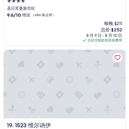
4.0
星
圣日耳曼新市区
住
9.6
9.6/10
绝佳
（686 条点评）
宿
分，
每晚 $211
总
新
总价 $252
分
价
10，
8 月 9 日 - 8 月 10 日
格
绝
总价含税款和其他费用
$252
佳，
（686
1523 维尔讷伊
条
点
评）
1523 维尔讷伊
19. 1523 维尔讷伊