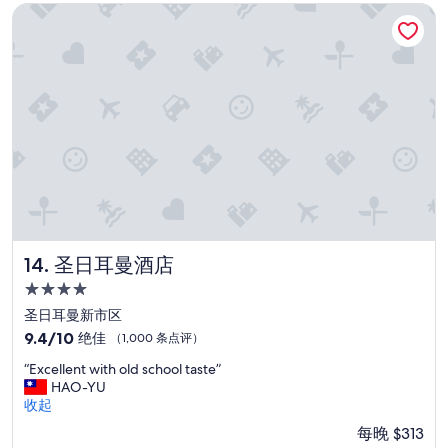
e
n
w
圣日耳曼酒店
l
v
i
”
i
t
r
h
o
s
n
i
m
t
e
t
n
i
t
n
i
g
s
a
q
r
u
e
i
圣日耳曼酒店
a
14. 圣日耳曼酒店
e
.
4.0
t
S
星
”
圣日耳曼新市区
t
住
a
9.4
9.4/10
绝佳
（1,000 条点评）
f
宿
分，
“
“Excellent with old school taste”
f
总
E
HAO-YU
a
分
x
收起
r
10，
c
e
绝
每晚 $313
e
w
佳，