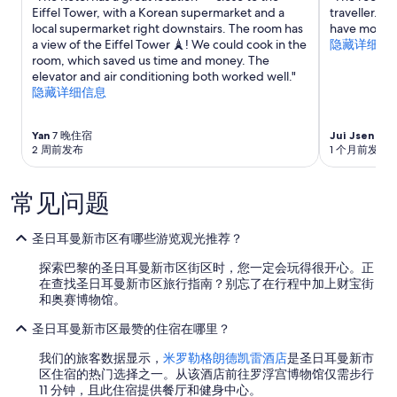
遵
Eiffel Tower, with a Korean supermarket and a
traveller. C
守
local supermarket right downstairs. The room has
have mornin
其
a view of the Eiffel Tower 🗼! We could cook in the
隐藏详细信
他
room, which saved us time and money. The
条
elevator and air conditioning both worked well."
款。
隐藏详细信息
Yan
7 晚住宿
Jui Jsen
1 
2 周前发布
1 个月前发布
常见问题
圣日耳曼新市区有哪些游览观光推荐？
探索巴黎的圣日耳曼新市区街区时，您一定会玩得很开心。正
在查找圣日耳曼新市区旅行指南？别忘了在行程中加上财宝街
和奥赛博物馆。
圣日耳曼新市区最赞的住宿在哪里？
我们的旅客数据显示，
米罗勒格朗德凯雷酒店
是圣日耳曼新市
区住宿的热门选择之一。从该酒店前往罗浮宫博物馆仅需步行
11 分钟，且此住宿提供餐厅和健身中心。