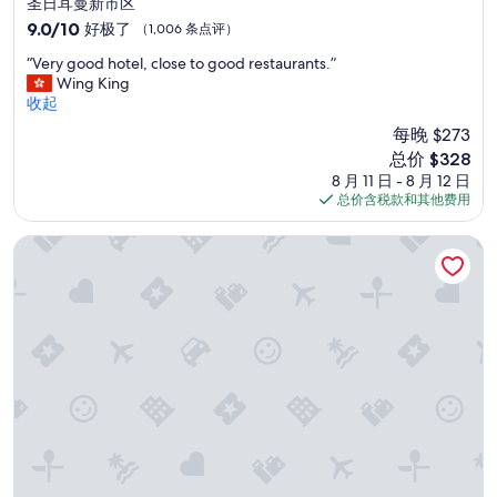
圣日耳曼新市区
f
住
.
9.0
9.0/10
好极了
（1,006 条点评）
”
宿
分，
“
“Very good hotel, close to good restaurants.”
总
V
Wing King
分
e
收起
10，
r
好
每晚 $273
y
极
新
总价 $328
g
了，
价
8 月 11 日 - 8 月 12 日
o
（1,006
格
总价含税款和其他费用
o
条
$328
d
点
h
德鲁大学酒店
评）
o
t
e
l
,
c
l
o
s
e
t
o