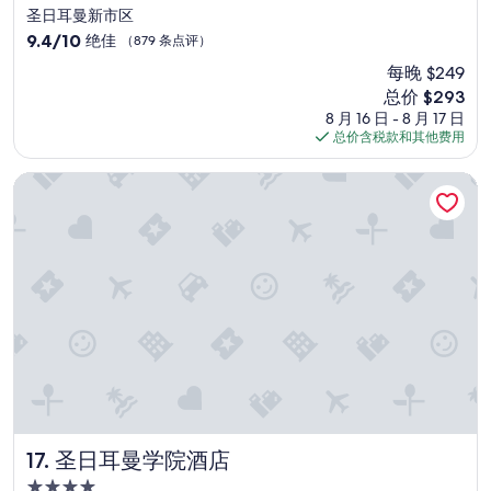
星
h
圣日耳曼新市区
住
e
9.4
9.4/10
绝佳
（879 条点评）
x
宿
分，
每晚 $249
c
总
e
新
总价 $293
分
l
价
10，
8 月 16 日 - 8 月 17 日
l
格
绝
总价含税款和其他费用
e
$293
佳，
n
（879
圣日耳曼学院酒店
t
条
s
点
t
评）
a
f
f
s
.
”
圣日耳曼学院酒店
17. 圣日耳曼学院酒店
4.0