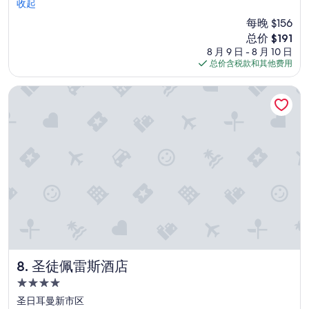
e
d
收起
好
p
h
n
极
每晚 $156
p
o
i
了，
e
新
总价 $191
t
c
（359
r
价
8 月 9 日 - 8 月 10 日
e
e
条
s
格
总价含税款和其他费用
l
.
点
,
$191
i
C
评）
w
s
h
圣徒佩雷斯酒店
a
n
e
t
o
c
e
t
k
r
n
-
,
e
i
a
a
n
n
r
a
d
t
n
c
h
d
o
e
o
f
s
u
f
u
t
e
b
i
e
w
s
圣徒佩雷斯酒店
8. 圣徒佩雷斯酒店
m
a
s
4.0
a
y
t
k
星
,
r
圣日耳曼新市区