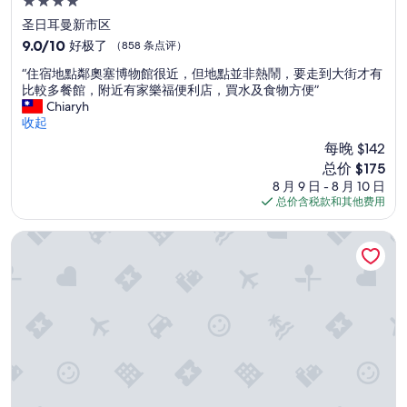
4.0
等
到
星
圣日耳曼新市区
下
住
9.0
9.0/10
好极了
（858 条点评）
午
宿
分，
，
“
“住宿地點鄰奧塞博物館很近，但地點並非熱鬧，要走到大街才有
总
後
住
比較多餐館，附近有家樂福便利店，買水及食物方便”
分
棟
宿
Chiaryh
10，
沒
地
收起
好
電
點
极
每晚 $142
梯
鄰
了，
，
新
总价 $175
奧
（858
飯
价
8 月 9 日 - 8 月 10 日
塞
条
店
格
总价含税款和其他费用
博
点
服
$175
物
评）
務
館
文西杜酒店及水疗中心
人
很
員
近
都
，
會
但
幫
地
忙
點
搬
並
行
非
李
熱
”
鬧