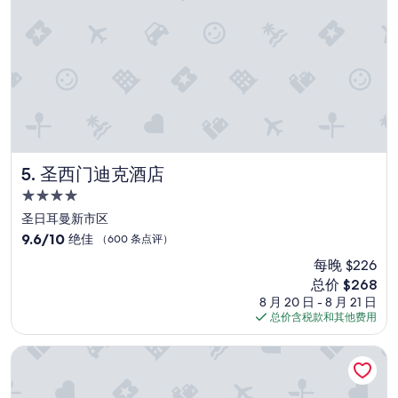
h
水
i
及
s
食
w
物
a
方
s
便
m
”
y
s
e
c
圣西门迪克酒店
5. 圣西门迪克酒店
o
4.0
n
星
d
圣日耳曼新市区
住
s
9.6
9.6/10
绝佳
（600 条点评）
t
宿
分，
每晚 $226
a
总
y
新
总价 $268
分
a
价
10，
8 月 20 日 - 8 月 21 日
n
格
绝
总价含税款和其他费用
d
$268
佳，
I
（600
梵伦纳小路酒店
’
条
l
点
l
评）