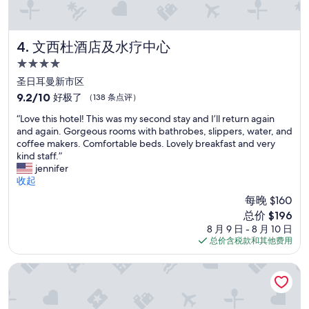
，
要
走
到
文西杜酒店及水疗中心
4. 文西杜酒店及水疗中心
大
4.0
街
星
才
圣日耳曼新市区
住
有
9.2
9.2/10
好极了
（138 条点评）
比
宿
分，
“
較
“Love this hotel! This was my second stay and I’ll return again
总
L
多
and again. Gorgeous rooms with bathrobes, slippers, water, and
分
o
餐
coffee makers. Comfortable beds. Lovely breakfast and very
10，
v
館
kind staff.”
好
e
，
jennifer
极
t
附
收起
了，
h
近
（138
每晚 $160
i
有
条
新
总价 $196
s
家
点
价
8 月 9 日 - 8 月 10 日
h
樂
评）
格
总价含税款和其他费用
o
福
$196
t
便
e
利
圣西门迪克酒店
l
店
!
，
T
買