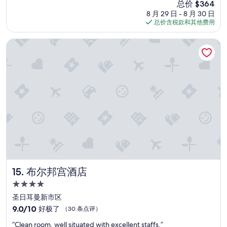
新
总价 $364
l
o
（1,000
价
8 月 29 日 - 8 月 30 日
l
n
条
格
总价含税款和其他费用
e
d
点
$364
n
e
评）
t
r
布尔邦宫酒店
w
f
i
u
t
l
h
.
o
”
l
d
s
c
h
o
o
l
t
布尔邦宫酒店
15. 布尔邦宫酒店
a
4.0
s
星
t
圣日耳曼新市区
住
e
9.0
9.0/10
好极了
（30 条点评）
”
宿
分，
“
“Clean room, well situated with excellent staffs.”
总