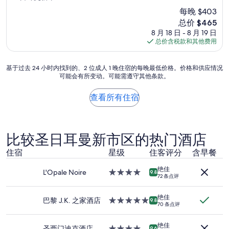
每晚 $403
新
总价 $465
价
8 月 18 日 - 8 月 19 日
格
总价含税款和其他费用
$465
基
基于过去 24 小时内找到的、2 位成人 1 晚住宿的每晚最低价格。价格和供应情况
可能会有所变动。可能需遵守其他条款。
于
过
去
查看所有住宿
24
小
时
内
比较圣日耳曼新市区的热门酒店
找
到
住宿
星级
住客评分
含早餐
的、
2
绝佳
L'Opale Noire
4.0
9.8
72 条点评
位
星
成
住
人
绝佳
宿
巴黎 J.K. 之家酒店
5.0
9.8
70 条点评
1
星
晚
住
住
绝佳
宿
圣西门迪克酒店
4.0
9.6