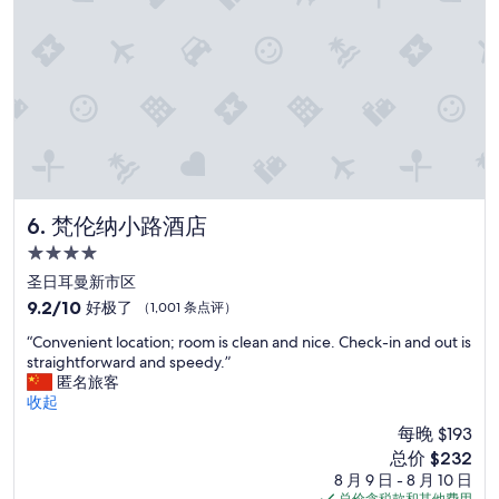
r
e
t
u
r
n
a
g
a
i
n
梵伦纳小路酒店
6. 梵伦纳小路酒店
a
4.0
n
d
星
圣日耳曼新市区
a
住
9.2
9.2/10
好极了
（1,001 条点评）
g
宿
分，
a
“
“Convenient location; room is clean and nice. Check-in and out is
总
i
C
straightforward and speedy.”
分
n
o
匿名旅客
10，
.
n
收起
好
G
v
极
每晚 $193
o
e
了，
r
新
总价 $232
n
（1,001
g
价
8 月 9 日 - 8 月 10 日
i
条
e
格