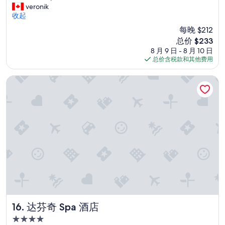
C
veronik
分
l
收起
10，
e
好
每晚 $212
a
极
新
总价 $233
n
了，
价
8 月 9 日 - 8 月 10 日
r
（30
格
总价含税款和其他费用
o
条
$233
o
点
m
达芬奇 Spa 酒店
评）
,
w
e
l
l
s
i
t
u
a
t
e
d
w
达芬奇 Spa 酒店
16. 达芬奇 Spa 酒店
i
4.0
t