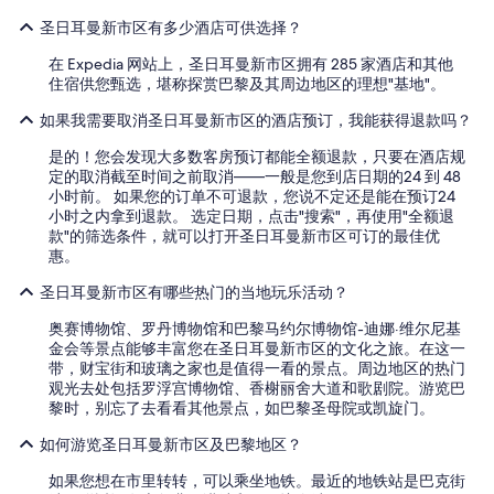
圣日耳曼新市区有多少酒店可供选择？
在 Expedia 网站上，圣日耳曼新市区拥有 285 家酒店和其他
住宿供您甄选，堪称探赏巴黎及其周边地区的理想"基地"。
如果我需要取消圣日耳曼新市区的酒店预订，我能获得退款吗？
是的！您会发现大多数客房预订都能全额退款，只要在酒店规
定的取消截至时间之前取消——一般是您到店日期的24 到 48
小时前。 如果您的订单不可退款，您说不定还是能在预订24
小时之内拿到退款。 选定日期，点击"搜索"，再使用"全额退
款"的筛选条件，就可以打开圣日耳曼新市区可订的最佳优
惠。
圣日耳曼新市区有哪些热门的当地玩乐活动？
奥赛博物馆、罗丹博物馆和巴黎马约尔博物馆-迪娜·维尔尼基
金会等景点能够丰富您在圣日耳曼新市区的文化之旅。在这一
带，财宝街和玻璃之家也是值得一看的景点。周边地区的热门
观光去处包括罗浮宫博物馆、香榭丽舍大道和歌剧院。游览巴
黎时，别忘了去看看其他景点，如巴黎圣母院或凯旋门。
如何游览圣日耳曼新市区及巴黎地区？
如果您想在市里转转，可以乘坐地铁。最近的地铁站是巴克街