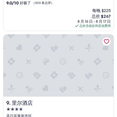
e
住
a
a
9.0
9.0/10
好极了
（303 条点评）
r
r
i
宿
分，
s
每晚 $225
o
g
总
.
u
h
新
总价 $267
分
C
n
t
价
10，
8 月 16 日 - 8 月 17 日
o
d
f
格
好
总价含税款和其他费用
m
1
o
$267
极
f
0
r
了，
里尔酒店
o
m
w
（303
r
i
a
条
t
n
r
点
a
s
d
评）
b
w
a
l
a
n
e
l
d
b
k
s
e
.
p
d
T
e
s
h
e
.
e
d
L
r
y
o
e
.
里尔酒店
9. 里尔酒店
v
'
”
e
4.0
s
l
n
星
圣日耳曼新市区