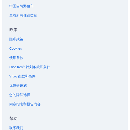
位于第六区的 4 星级酒店
中国自驾游租车
位于第六区的设有酒吧的酒店
查看所有住宿类别
位于第六区的提供礼宾服务的酒店
政策
第六区的酒店
隐私政策
圣米歇尔广场附近的酒店
Cookies
卢浮宫卡鲁塞尔附近的酒店
位于拉丁区的 4 星级酒店
使用条款
位于拉丁区的探险运动酒店
One Key™ 计划条款和条件
位于拉丁区的精品酒店
Vrbo 条款和条件
位于拉丁区的经济型酒店
无障碍设施
位于拉丁区的家庭式酒店
您的隐私选择
位于拉丁区的历史风格酒店
内容指南和报告内容
位于拉丁区的Independent酒店
帮助
位于拉丁区的豪华酒店
拉丁区的酒店
联系我们