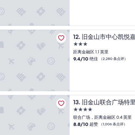
总
分
10，
好
极
了，
市中心凯悦嘉轩酒店
旧金山市中心凯悦嘉轩酒店
12. 旧金山市中心凯悦
（1,019
条
3.0
点
星
距离金融区 1.1 英里
评）
住
9.4
9.4/10
绝佳
（2,280 条点评）
宿
分，
总
分
10，
绝
佳，
（2,280
联合广场特里顿酒店
旧金山联合广场特里顿酒店
13. 旧金山联合广场特
条
点
4.0
评）
星
联合广场，距离金融区 0.4 英里
住
8.8
8.8/10
超赞
（1,006 条点评）
宿
分，
总