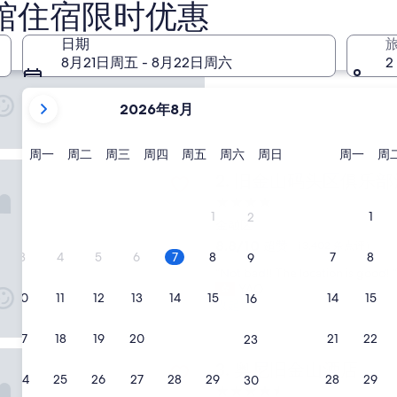
馆住宿限时优惠
4.0
星
金融区
日期
住
9.2
9.2/10
好极了
（2,407 条点评）
8月21日周五 - 8月22日周六
2
宿
分，
总
当
分
2026年8月
前
10，
好
显
极
示
星
星
星
星
星
星
星
星
周一
周二
周三
周四
周五
周六
周日
周一
周
了，
码头区俱乐部酒店
期
期
期
期
期
期
期
期
月
旧金山码头区俱乐部酒店
2. 旧金山码头区俱乐
（2,407
一
二
三
四
五
六
日
一
份
条
4.0
点
为
1
1
2
星
金融区
评）
2026
住
8.8
8.8/10
超赞
（3,402 条点评）
年
3
4
5
6
7
8
7
8
9
宿
分，
August
“
“Not bad!! The location is good! ”
总
和
N
YAO
分
10
11
12
13
14
15
14
15
16
o
收起
2026
10，
t
超
年
b
17
18
19
20
21
22
21
22
赞，
23
September。
a
金山酒店
（3,402
奥尼旧金山酒店
3. 奥尼旧金山酒店
d
条
24
25
26
27
28
29
28
29
30
!
点
4.5