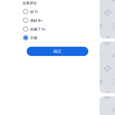
住客评分
从
好 7+
该
很好 8+
组
选
好极了 9+
择
筛
不限
选
旧金山
条
确定
件
后
应
用，
将
会
在
新
杰伊酒店
页
面
更