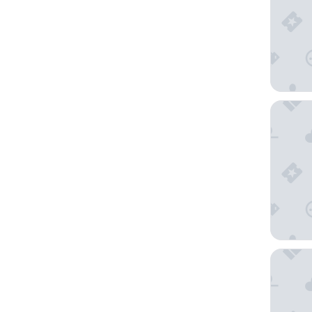
新
结
果
安巴尔
画廊公