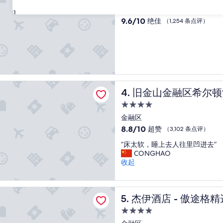
!
评）
星
金融区
T
31
住
h
9.6
9.6/10
绝佳
（1,254 条点评）
e
宿
分，
l
总
o
分
c
10，
a
绝
t
佳，
i
（1,254
金融区希尔顿酒店
旧金山金融区希尔顿酒店
o
4. 旧金山金融区希尔
条
n
点
4.0
i
评）
星
金融区
s
住
g
8.8
8.8/10
超赞
（3,102 条点评）
o
宿
分，
“
“床太软，睡上去人往里凹进去”
o
总
床
CONGHAO
d
分
太
收起
!
10，
软
”
超
，
赞，
睡
 - 傲途格精选酒店
（3,102
杰伊酒店 - 傲途格精选酒店
5. 杰伊酒店 - 傲途格
上
条
去
点
4.0
人
评）
星