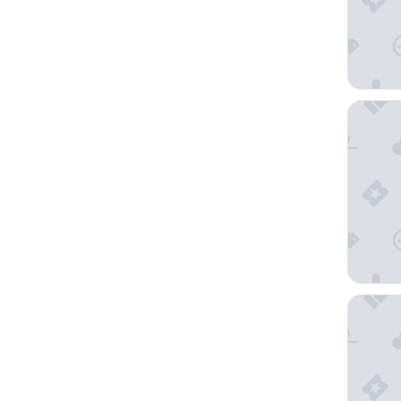
格里芬
旧金山