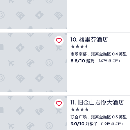
宿
分，
总
分
10，
好
极
了，
酒店
格里芬酒店
10. 格里芬酒店
（1,004
条
3.5
点
星
市场南部，距离金融区 0.4 英里
评）
住
8.8
8.8/10
超赞
（1,079 条点评）
宿
分，
总
分
10，
超
赞，
（1,079
君悦大酒店
旧金山君悦大酒店
11. 旧金山君悦大酒店
条
点
4.0
评）
星
联合广场，距离金融区 0.5 英里
住
9.0
9.0/10
好极了
（1,019 条点评）
宿
分，