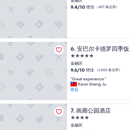
金融区
往
住
里
9.4
9.4/10
绝佳
（477 条点评）
凹
宿
分，
进
总
去
分
”
10，
绝
佳，
（477
卡德罗四季饭店
安巴尔卡德罗四季饭店
6. 安巴尔卡德罗四季饭
条
点
5.0
评）
星
金融区
住
9.6
9.6/10
绝佳
（1,003 条点评）
宿
分，
“
“Great experience ”
总
G
Kevin Sheng Ju
分
r
收起
10，
e
绝
a
佳，
t
园酒店
（1,003
画廊公园酒店
7. 画廊公园酒店
e
条
x
点
4.0
p
评）
星
金融区
e