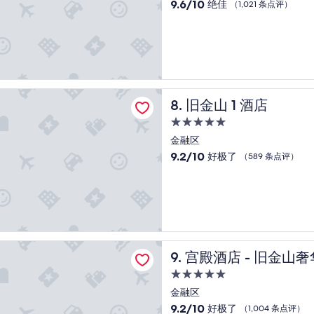
住
r
9.6
9.6/10
绝佳
（1,021 条点评）
i
宿
分，
e
总
n
分
c
10，
e
绝
”
佳，
（1,021
 酒店
旧金山 1 酒店
8. 旧金山 1 酒店
条
点
5.0
评）
星
金融区
住
9.2
9.2/10
好极了
（589 条点评）
宿
分，
总
分
10，
好
极
了，
 - 旧金山奢华系列酒店
宫殿酒店 - 旧金山奢华系列
9. 宫殿酒店 - 旧金山
（589
条
5.0
点
星
金融区
评）
住
9.2
9.2/10
好极了
（1,004 条点评）