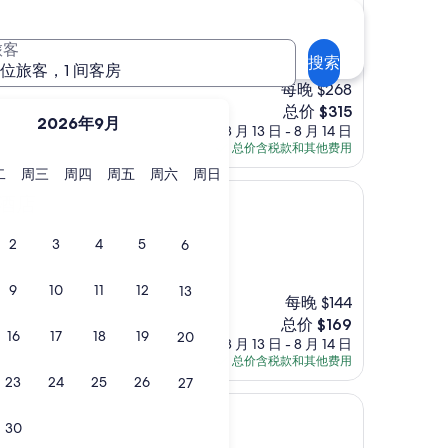
旅客
搜索
 位旅客，1 间客房
每晚 $268
新
总价 $315
2026年9月
价
8 月 13 日 - 8 月 14 日
格
总价含税款和其他费用
$315
星
星
星
星
星
星
二
周三
周四
周五
周六
周日
期
期
期
期
期
期
部酒店
二
三
四
五
六
日
2
3
4
5
6
9
10
11
12
13
每晚 $144
新
总价 $169
16
17
18
19
20
价
8 月 13 日 - 8 月 14 日
格
总价含税款和其他费用
$169
23
24
25
26
27
30