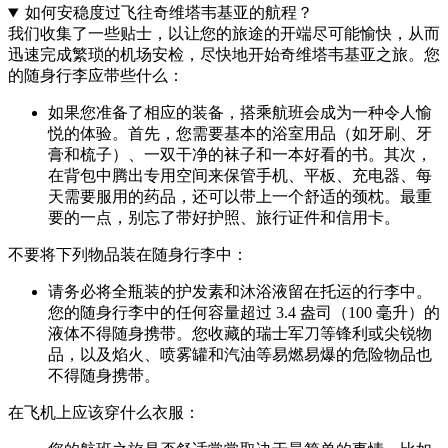
如何安稳度过飞往奇维塔韦基亚的航程？
我们收集了一些贴士，以让您的旅途的开端尽可能愉快，从而
迅速完成繁琐的机场安检，尽快地开始奇维塔韦基亚之旅。
您
的随身行李应带些什么：
如果您准备了相应的装备，搭乘航班会成为一种令人愉
悦的体验。首先，您需要基本的浴室用品（如牙刷、牙
膏和梳子）、一双干净的袜子和一本好看的书。其次，
在背包中腾出专用空间来保管手机、平板、充电器、每
天需要服用的药品，还可以带上一个舒适的颈枕。最重
要的一点，别忘了带好护照、旅行证件和信用卡。
不要将下列物品装在随身行李中：
请务必将全瓶装的护发素和沐浴液留在托运的行李中。
您的随身行李中的任何容量超过 3.4 盎司（100 毫升）的
液体不得随身携带。您收藏的瑞士军刀等锋利或尖锐物
品，以及焰火、喷雾罐和汽油等易燃易爆的危险物品也
不得随身携带。
在飞机上应该穿什么衣服：