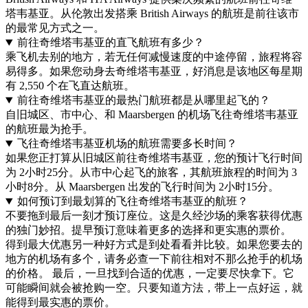
塔韦基亚。从伦敦出发搭乘 British Airways 的航班是前往该市
的最常见方式之一。
前往奇维塔韦基亚的直飞航班有多少？
乘飞机去别的地方，若无任何减慢速度的中途停留，旅程将容
易得多。如果您动身去奇维塔韦基亚，好消息是该地区每星期
有 2,550 个在飞直达航班。
前往奇维塔韦基亚的最热门航班都是从哪里起飞的？
自旧城区、市中心、和 Maarsbergen 的机场飞往奇维塔韦基亚
的航班最为抢手。
飞往奇维塔韦基亚机场的航班需要多长时间？
如果您正打算从旧城区前往奇维塔韦基亚，您的预计飞行时间
为 2小时25分。从市中心起飞的旅客，其航班旅程的时间为 3
小时8分。从 Maarsbergen 出发的飞行时间为 2小时15分。
如何预订到最划算的飞往奇维塔韦基亚的航班？
不要拖到最后一刻才预订座位。这是久经沙场的乘客获得优惠
的独门妙招。提早预订意味着更多的选择和更实惠的票价。
得到最大优惠另一种好方式是到处看看并比较。如果您要去的
地方的机场有多个，请务必查一下前往相对不那么抢手的机场
的价格。 最后，一旦找到合适的优惠，一定要尽快拿下。它
可能瞬间就会被抢购一空。只要知道方法，带上一点好运，就
能得到最实惠的票价。