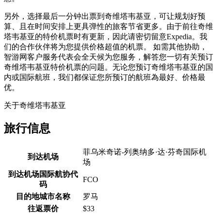
另外，选择最后一分钟出票到奇维塔韦基亚，可让规划好预
算、且在时间安排上更具弹性的旅客节省更多。由于前往奇维
塔韦基亚的特价机票时有更新，因此请密切留意Expedia。我
们的合作伙伴将为您提供价格超值的机票。 如需其他协助，
智游网客户服务代表会全天候为您服务，解答您一切有关预订
奇维塔韦基亚特价机票的问题。无论您预订奇维塔韦基亚的国
内或国际航班，我们都保证您所预订的航班為最好、价格最
优。
关于奇维塔韦基亚
旅行信息
菲乌米奇诺-列奥纳多·达·芬奇国际机
到达机场
场
到达机场国际航协代
FCO
码
目的地城市名称
罗马
往返票价
$33