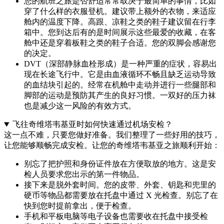
您的航班之旅是否舒适常常取决于最简单的事情，比如
穿了什么样的衣服登机。建议带上额外的衣物，来适应
舱内的温度下降。高跟、凉鞋之类的鞋子建议留在行李
箱中。您到达后有的是时间展示这些最爱的收藏，在客
舱中还是穿着板鞋之类的鞋子合适。您的双脚会感谢您
的决定。
DVT（深部静脉血栓形成）是一种严重的症状，容易出
现在长途飞行中。它是由血液循环不畅且缺乏运动导致
的血结块引起的。经常在机舱中走动并进行一些腿部和
脚部的运动是预防其产生的良好习惯。一双好的压力袜
也是减少这一风险的有效方式。
飞往奇维塔韦基亚时如何快速通过机场安检？
这一点不难，只要您做好准备。我们整理了一些好用的技巧，
让您能够顺畅完成安检。让您的奇维塔韦基亚之旅顺利开始：
别忘了把护照和身份证件放在方便取放的地方。这是安
检人员要求您出示的第一件物品。
接下来是脱外套时间。您的皮带、外套、钥匙和兜里的
硬币等物品都需要放在托盘中通过 X 光检查。别忘了在
快到您时提前拿出，便于检查。
手机和平板电脑等电子设备也需要收在托盘中接受检