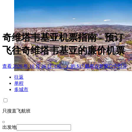
奇维塔韦基亚机票指南 - 预订
飞往奇维塔韦基亚的廉价机票
查看 2026 年 10 月 26 日（周一）的 $17 航班
在新窗口中打开
往返
单程
多城市
只搜直飞航班
出发地