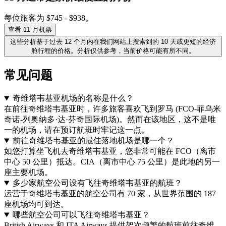
每位旅客为 $745 - $938。
查看 11 月机票
这些分析基于过去 12 个月内在我们网站上搜索到的 10 天或更短的经济
舱行程的价格。分析仅供参考，当前价格可能有所不同。
常见问题
奇维塔韦基亚机场的名称是什么？
在前往奇维塔韦基亚时，许多旅客喜欢飞到罗马 (FCO-菲乌米
奇诺-列奥纳多·达·芬奇国际机场)。然而在该地区，这不是唯
一的机场，请在预订航班时牢记这一点。
前往奇维塔韦基亚的最佳落地机场是哪一个？
如您打算坐飞机去奇维塔韦基亚，您非常可能在 FCO（离市
中心 50 公里）抵达。CIA（离市中心 75 公里）是此地的另一
座主要机场。
多少家航空公司设有飞往奇维塔韦基亚的航班？
运营于奇维塔韦基亚的航空公司有 70 家，从世界范围的 187
座机场均可到达。
哪些航空公司可以飞往奇维塔韦基亚？
British Airways 和 ITA Airways 提供架次频繁的航班前往奇维