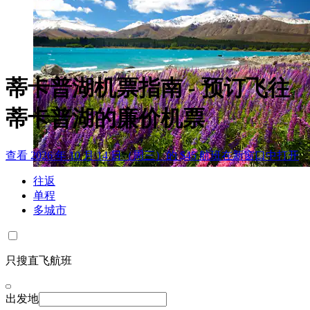
蒂卡普湖机票指南 - 预订飞往
蒂卡普湖的廉价机票
查看 2026 年 10 月 14 日（周三）的 $45 航班
在新窗口中打开
往返
单程
多城市
只搜直飞航班
出发地