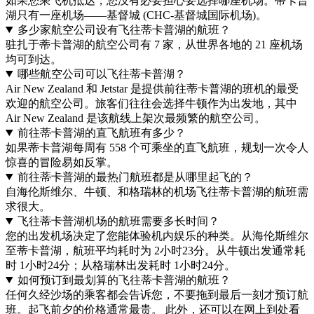
如果您乘飞机抵达，您没有必要担心要选择哪座机场。蒂卡普
湖只有一座机场——基督城 (CHC-基督城国际机场)。
多少家航空公司设有飞往蒂卡普湖的航班？
驻扎于蒂卡普湖的航空公司有 7 家，从世界各地的 21 座机场
均可到达。
哪些航空公司可以飞往蒂卡普湖？
Air New Zealand 和 Jetstar 是提供前往蒂卡普湖的班机的最受
欢迎的航空公司。旅客们往往会选择牛顿作为出发地，其中
Air New Zealand 是该航线上架次最频繁的航空公司。
前往蒂卡普湖的直飞航班有多少？
如果蒂卡普湖每周有 558 个可乘坐的直飞航班，规划一次令人
惊喜的冒险易如反掌。
前往蒂卡普湖的最热门航班都是从哪里起飞的？
自海伦斯维尔、牛顿、和格瑞林的机场飞往蒂卡普湖的航班需
求很大。
飞往蒂卡普湖机场的航班需要多长时间？
您的出发机场决定了您能体验机内娱乐的种类。从海伦斯维尔
至蒂卡普湖，航班平均耗时为 2小时23分。从牛顿出发通常耗
时 1小时24分；从格瑞林出发耗时 1小时24分。
如何预订到最划算的飞往蒂卡普湖的航班？
任何久经沙场的乘客都会告诉您，不要拖到最后一刻才预订航
班。起飞前夕的价格通常最贵。 此外，还可以在网上到处看