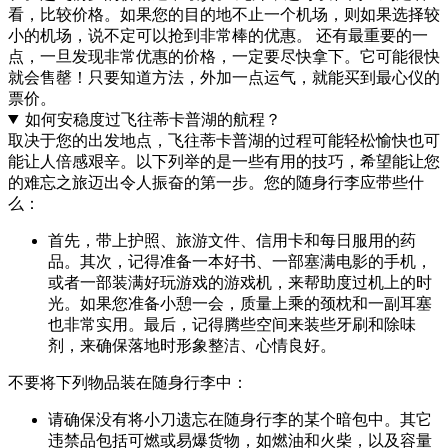
看，比较价格。如果您的目的地不止一个机场，则如果选择较
小的机场，说不定可以抢到非常棒的优惠。 还有最重要的一
点，一旦发现非常优惠的价格，一定要尽快拿下。它可能很快
就会售罄！只要知道方法，外加一点运气，就能买到最心仪的
票价。
如何安稳度过飞往蒂卡普湖的航程？
取决于您的出发地点，飞往蒂卡普湖的过程可能轻松愉快也可
能让人倍感艰辛。以下列举的是一些有用的技巧，希望能让您
的难忘之旅迈出令人振奋的第一步。
您的随身行李应带些什
么：
首先，带上护照、旅游文件、信用卡和每日服用的药
品。其次，记得准备一本好书、一部塞满电影的手机，
或者一部装满好玩游戏的游戏机，来帮助度过机上的时
光。如果您准备小憩一会，质量上乘的颈枕和一副耳塞
也非常实用。最后，记得腾些空间来装些牙刷和除味
剂，来确保落地时形象整洁、心情良好。
不要将下列物品装在随身行李中：
请确保没有将小刀遗忘在随身行李的某个暗包中。其它
违禁品包括可燃或易爆货物，如燃油和火柴，以及容量