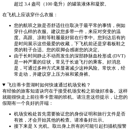
超过 3.4 盎司（100 毫升）的罐装液体和凝胶。
在飞机上应该穿什么衣服：
您的航班之旅是否舒适往往取决于最平常的事情，例如
穿什么样的衣服。建议您多带一件，来应对突变的温
度。高跟、凉鞋等鞋履最好留在行李中。您到达后有的
是时间展示这些最爱的收藏，下飞机前还是穿着板鞋之
类的鞋子合适。您的双脚会感谢您的决定。
由于长时间静止不动而发生的深部静脉血栓形成 (DVT)
是一种严重的症状，常见于长途飞行的乘客。好消息
是，可通过多种方式来显著减少这种风险。常饮水，经
常走动，并建议穿上压力袜和紧身裤。
飞往蒂卡普湖时如何快速通过机场安检？
有经验的旅客知道诀窍在于接受机场安检之前做好准备。这样
就能很快走上前往蒂卡普湖的班机。请注意这些提示，让您的
假期有一个良好的开端：
机场安检处首先需要验证您的身份证明和旅行文件是否
有效，才会开始其他的检查。请准备好出示。
接下来是 X 光机。取出身上所有的可能引起扫描机报警