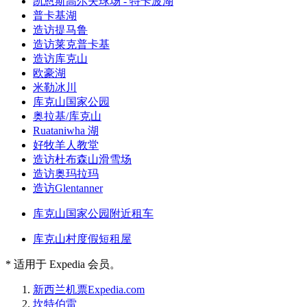
凯恩斯高尔夫球场 - 特卡波湖
普卡基湖
造访提马鲁
造访莱克普卡基
造访库克山
欧豪湖
米勒冰川
库克山国家公园
奥拉基/库克山
Ruataniwha 湖
好牧羊人教堂
造访杜布森山滑雪场
造访奥玛拉玛
造访Glentanner
库克山国家公园附近租车
库克山村度假短租屋
* 适用于 Expedia 会员。
新西兰
机票
Expedia.com
坎特伯雷