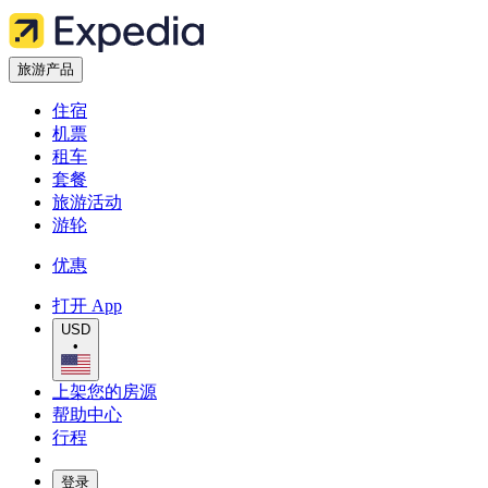
旅游产品
住宿
机票
租车
套餐
旅游活动
游轮
优惠
打开 App
USD
•
上架您的房源
帮助中心
行程
登录