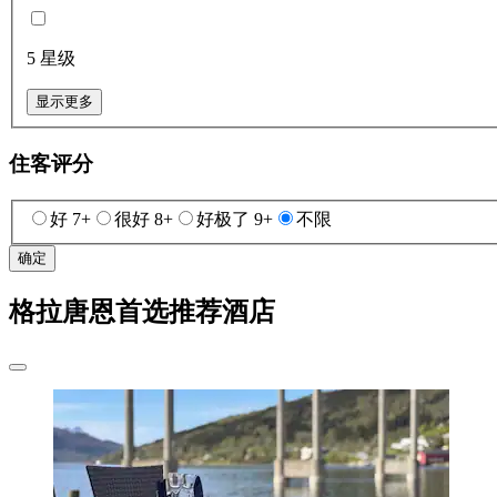
5 星级
显示更多
住客评分
好 7+
很好 8+
好极了 9+
不限
确定
格拉唐恩首选推荐酒店