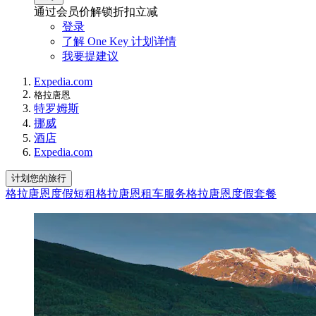
通过会员价解锁折扣立减
登录
了解 One Key 计划详情
我要提建议
Expedia.com
格拉唐恩
特罗姆斯
挪威
酒店
Expedia.com
计划您的旅行
格拉唐恩度假短租
格拉唐恩租车服务
格拉唐恩度假套餐