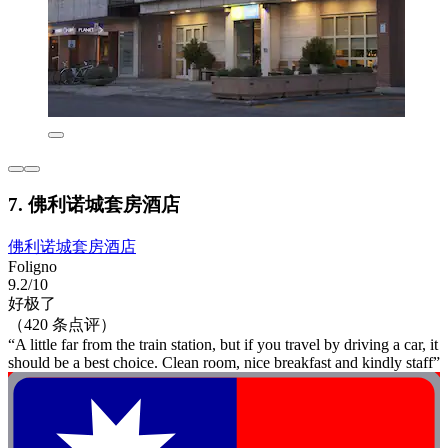
7. 佛利诺城套房酒店
佛利诺城套房酒店
Foligno
9.2/10
好极了
（420 条点评）
“A little far from the train station, but if you travel by driving a car, it
should be a best choice. Clean room, nice breakfast and kindly staff”