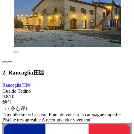
2. Rancaglia庄园
Rancaglia庄园
Gualdo Tadino
9.8/10
绝佳
（7 条点评）
“Gentillesse de l acceuil Point de vue sur la campagne duperbe
Piscine tres agreable A recommander vivement”