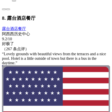
8. 露台酒店餐厅
露台酒店餐厅
阿西西历史中心
9.2/10
好极了
（267 条点评）
“Lovely grounds with beautiful views from the terraces and a nice
pool. Hotel is a little outside of town but there is a bus in the
daytime.”