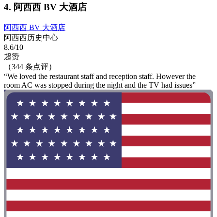
4. 阿西西 BV 大酒店
阿西西 BV 大酒店
阿西西历史中心
8.6/10
超赞
（344 条点评）
“We loved the restaurant staff and reception staff. However the
room AC was stopped during the night and the TV had issues”