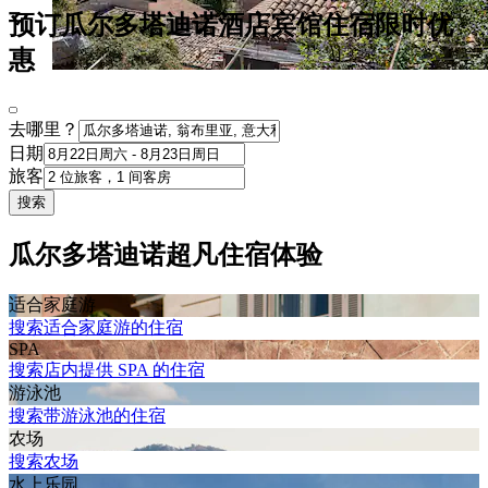
预订瓜尔多塔迪诺酒店宾馆住宿限时优
惠
去哪里？
日期
旅客
搜索
瓜尔多塔迪诺超凡住宿体验
适合家庭游
搜索适合家庭游的住宿
SPA
搜索店内提供 SPA 的住宿
游泳池
搜索带游泳池的住宿
农场
搜索农场
水上乐园