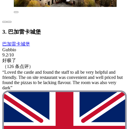
3. 巴加雷卡城堡
巴加雷卡城堡
Gubbio
9.2/10
好极了
（126 条点评）
“Loved the castle and found the staff to all be very helpful and
friendly. The on site restaurant was convenient and well priced but
found the pizzas to be lacking flavour. The room was also very
dark”