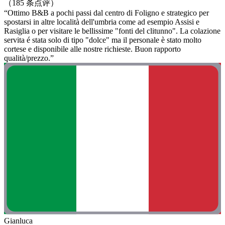
（185 条点评）
“Ottimo B&B a pochi passi dal centro di Foligno e strategico per
spostarsi in altre località dell'umbria come ad esempio Assisi e
Rasiglia o per visitare le bellissime "fonti del clitunno". La colazione
servita é stata solo di tipo "dolce" ma il personale è stato molto
cortese e disponibile alle nostre richieste. Buon rapporto
qualità/prezzo.”
Gianluca