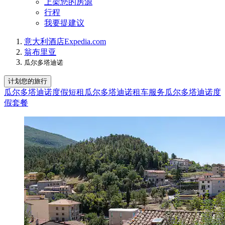
上架您的房源
行程
我要提建议
意大利
酒店
Expedia.com
翁布里亚
瓜尔多塔迪诺
计划您的旅行
瓜尔多塔迪诺度假短租
瓜尔多塔迪诺租车服务
瓜尔多塔迪诺度
假套餐