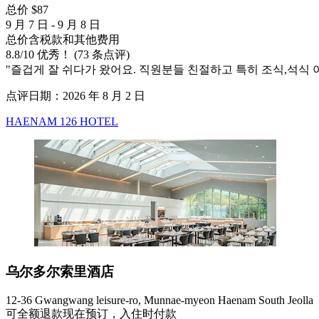
总价 $87
9 月 7 日 - 9 月 8 日
总价含税款和其他费用
8.8
/
10
优秀！ (73 条点评)
"즐겁게 잘 쉬다가 왔어요. 직원분들 친절하고 특히 조식,석식 
点评日期：2026 年 8 月 2 日
HAENAM 126 HOTEL
乌尔多尔索里酒店
12-36 Gwangwang leisure-ro, Munnae-myeon Haenam South Jeolla
可全额退款
现在预订，入住时付款