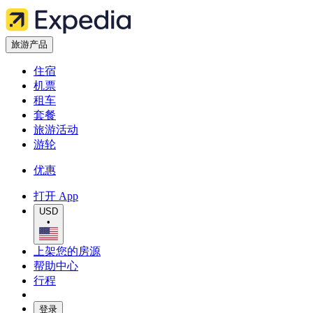
旅游产品
住宿
机票
租车
套餐
旅游活动
游轮
优惠
打开 App
USD
•
上架您的房源
帮助中心
行程
登录