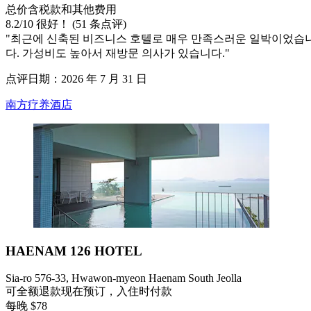
总价含税款和其他费用
8.2
/
10
很好！ (51 条点评)
"최근에 신축된 비즈니스 호텔로 매우 만족스러운 일박이었습니
다. 가성비도 높아서 재방문 의사가 있습니다."
点评日期：2026 年 7 月 31 日
南方疗养酒店
HAENAM 126 HOTEL
Sia-ro 576-33, Hwawon-myeon Haenam South Jeolla
可全额退款
现在预订，入住时付款
每晚 $78