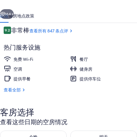
酒
一个
下一个
店
164+
概述
客房
地点
政策
霍
点
非常棒
9.2
查看所有 847 条点评
巴
9.2/10
评
特
热门服务设施
的
免费 Wi-Fi
餐厅
照
空调
健身房
片
提供早餐
提供停车位
行政酒廊
库
查看全部
客房选择
查看这些日期的空房情况
查看今晚的空房情况：8月 7 - 8月 8
查看明天的空房情况：8月 8 - 8