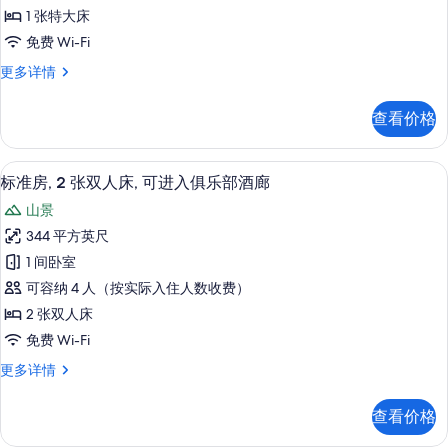
房,
部
廊,
1 张特大床
酒
1
海
免费 Wi-Fi
廊,
张
海
港
尊
更多详情
特
港
荣
景
景
大
客
观
观
查看价格
房,
床,
更
的
1
多
可
张
所
信
客房景观
显
5
特
进
标准房, 2 张双人床, 可进入俱乐部酒廊
息
有
示
大
入
山景
床,
照
标
俱
可
344 平方英尺
片
准
进
乐
1 间卧室
入
房,
部
俱
可容纳 4 人（按实际入住人数收费）
2
乐
酒
2 张双人床
部
张
廊,
免费 Wi-Fi
酒
双
廊,
转
标
更多详情
人
转
准
角
角
床,
房,
更
的
查看价格
2
可
多
所
张