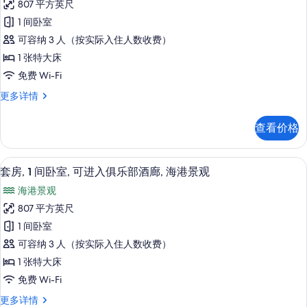
廊,
港
807 平方英尺
照
房,
海
景
1 间卧室
港
片
1
景
观
可容纳 3 人（按实际入住人数收费）
间
观
(Derwent)
1 张特大床
(Derwent)
卧
的
免费 Wi-Fi
更
室,
多
所
套
更多详情
可
信
房,
有
息
进
1
照
查看价格
间
入
片
卧
俱
室,
套房, 1 间卧室, 可进入俱乐部酒廊,
显
9
可
乐
套房, 1 间卧室, 可进入俱乐部酒廊, 海港景观
示
进
部
海港景观
入
套
酒
俱
807 平方英尺
房,
乐
廊,
1 间卧室
部
1
城
酒
可容纳 3 人（按实际入住人数收费）
间
廊,
市
1 张特大床
城
卧
景
免费 Wi-Fi
市
室,
景
观
套
更多详情
可
观