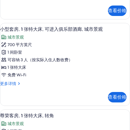
房,
的
更
进
1
多
所
查看价格
间
入
信
有
卧
息
俱
室,
照
淋浴设施、大花洒淋浴喷头、免费洗浴
显
8
可
乐
小型套房, 1 张特大床, 可进入俱乐部酒廊, 城市景观
片
示
进
部
城市景观
入
小
酒
俱
700 平方英尺
型
乐
廊,
1 间卧室
部
套
海
酒
可容纳 3 人（按实际入住人数收费）
房,
廊,
港
1 张特大床
海
1
景
免费 Wi-Fi
港
张
景
观
小
更多详情
特
观
型
的
更
大
套
多
所
查看价格
房,
床,
信
有
1
息
可
张
照
尊荣客房, 1 张特大床, 转角 | 迷
显
9
特
进
尊荣客房, 1 张特大床, 转角
片
示
大
入
城市景观
床,
尊