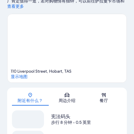
厂肯定值得一逛，若对购物情有独钟，可以前往萨拉曼卡市场和
萨拉曼卡广场。塔斯马尼亚大学和瑞斯特角赌场是另外两个值得
查看更多
推荐的游玩去处。
访问我们的霍巴特旅行指南
110 Liverpool Street, Hobart, TAS
显示地图
地图
附近有什么？
周边介绍
餐厅
宪法码头
步行 8 分钟
- 0.5 英里