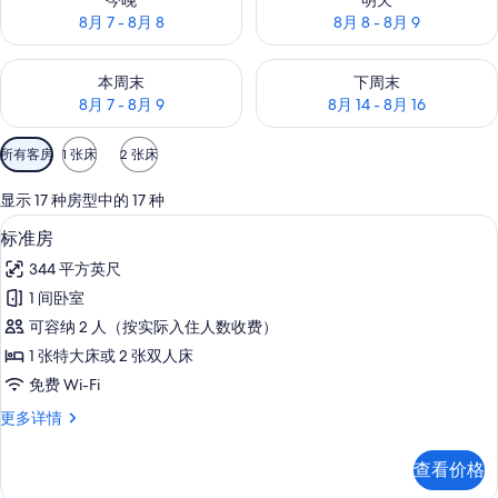
今晚
明天
8月 7 - 8月 8
8月 8 - 8月 9
查看本周末的空房情况：8月 7 - 8月 9
查看下周末的空房情况：8月 14 -
本周末
下周末
8月 7 - 8月 9
8月 14 - 8月 16
可
所有客房
1 张床
2 张床
用
的
显示 17 种房型中的 17 种
客
迷你吧、客房内保险箱、办公桌、笔记
显
6
标准房
房
示
筛
344 平方英尺
标
选
1 间卧室
准
条
可容纳 2 人（按实际入住人数收费）
房
件
1 张特大床或 2 张双人床
的
免费 Wi-Fi
所
标
更多详情
有
准
照
房
查看价格
更
片
多