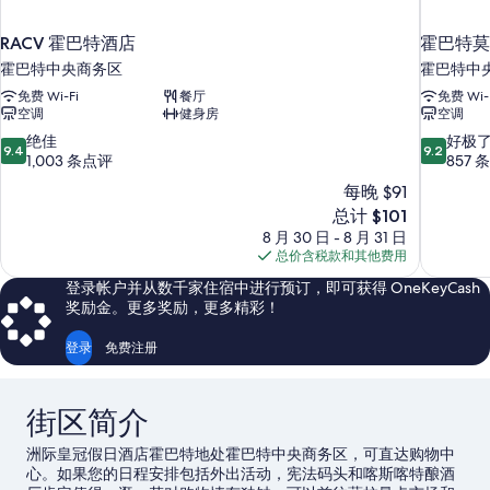
RACV 霍巴特酒店
霍巴特莫
霍巴特中央商务区
霍巴特中
免费 Wi-Fi
餐厅
免费 Wi-
空调
健身房
空调
9.4
9.2
绝佳
好极
9.4
9.2
分，
分，
1,003 条点评
857 
总
总
每晚 $91
分
分
新
总计 $101
10，
10，
价
8 月 30 日 - 8 月 31 日
绝
好
格
总价含税款和其他费用
佳，
极
$101
1,003
了，
登录帐户并从数千家住宿中进行预订，即可获得 OneKeyCash
条
857
奖励金。更多奖励，更多精彩！
点
条
评
点
登录
免费注册
评
街区简介
洲际皇冠假日酒店霍巴特地处霍巴特中央商务区，可直达购物中
心。如果您的日程安排包括外出活动，宪法码头和喀斯喀特酿酒