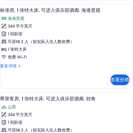
所
双
淋浴设施、大花洒淋浴喷头、免费洗浴
显
7
人
有
标准房, 1 张特大床, 可进入俱乐部酒廊, 海港景观
示
床
照
海港景观
更
标
片
多
344 平方英尺
准
信
1 间卧室
息
房,
可容纳 2 人（按实际入住人数收费）
1
1 张特大床
张
免费 Wi-Fi
特
标
更多详情
大
准
床,
房,
查看价格
1
可
张
进
特
迷你吧、客房内保险箱、办公桌、笔记
显
7
大
入
尊荣客房, 1 张特大床, 可进入俱乐部酒廊, 转角
示
床,
俱
山景
可
尊
乐
进
344 平方英尺
荣
入
部
1 间卧室
俱
客
酒
乐
可容纳 2 人（按实际入住人数收费）