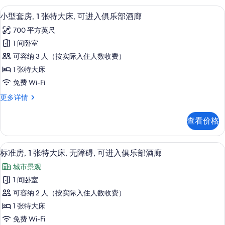
信
进
双
有
息
淋浴设施、大花洒淋浴喷头、免费洗浴
显
7
人
入
小型套房, 1 张特大床, 可进入俱乐部酒廊
照
示
床,
俱
700 平方英尺
可
片
小
乐
进
1 间卧室
型
入
部
可容纳 3 人（按实际入住人数收费）
俱
套
酒
乐
1 张特大床
房,
部
廊
免费 Wi-Fi
酒
1
的
廊
小
更多详情
张
更
型
所
特
多
套
有
查看价格
信
房,
大
息
照
1
床,
张
片
标准房, 1 张特大床, 无障碍, 可进
显
9
特
可
标准房, 1 张特大床, 无障碍, 可进入俱乐部酒廊
示
大
进
城市景观
床,
标
入
可
1 间卧室
准
进
俱
可容纳 2 人（按实际入住人数收费）
入
房,
乐
俱
1 张特大床
1
乐
部
免费 Wi-Fi
部
张