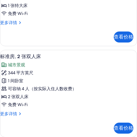
1
1 张特大床
张
免费 Wi-Fi
特
标
更多详情
大
准
床,
房,
查看价格
1
无
张
障
特
迷你吧、客房内保险箱、办公桌、笔记
显
5
大
碍
标准房, 2 张双人床
示
床,
的
城市景观
无
标
所
障
344 平方英尺
准
碍
有
1 间卧室
更
房,
照
多
可容纳 4 人（按实际入住人数收费）
2
信
片
2 张双人床
息
张
免费 Wi-Fi
双
标
更多详情
人
准
床
房,
查看价格
2
的
张