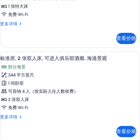
1
1 张特大床
张
免费 Wi-Fi
特
标
更多详情
大
准
床,
房,
查看价格
1
可
张
进
特
迷你吧、客房内保险箱、办公桌、笔记
显
5
大
入
标准房, 2 张双人床, 可进入俱乐部酒廊, 海港景观
示
床,
俱
部分海景
可
标
乐
进
344 平方英尺
准
入
部
1 间卧室
俱
房,
酒
乐
可容纳 4 人（按实际入住人数收费）
2
部
廊
2 张双人床
酒
张
的
免费 Wi-Fi
廊
双
更
所
标
更多详情
人
多
准
有
信
床,
房,
息
照
查看价格
2
可
片
张