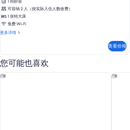
俱
可
1 间卧室
荣
进
乐
可容纳 2 人（按实际入住人数收费）
入
客
部
俱
1 张特大床
房,
乐
酒
免费 Wi-Fi
部
1
廊,
酒
尊
更多详情
张
廊,
荣
城
特
城
客
市
查看价格
市
房,
大
景
景
1
床,
观
张
观
您可能也喜欢
更
特
转
的
多
大
角
信
床,
RACV 霍巴特酒店
霍巴特莫凡
所
广告
广告
息
的
转
有
角
所
更
照
有
多
片
信
照
息
片