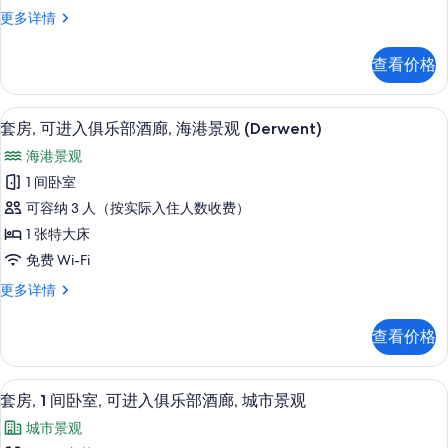
酒
酒
标
更多详情
特
廊
准
廊
大
更
房,
的
查看价格
多
1
床,
信
所
张
无
息
特
有
套房, 可进入俱乐部酒廊, 海港景观 (D
显
8
大
障
套房, 可进入俱乐部酒廊, 海港景观 (Derwent)
照
示
床,
碍,
海港景观
无
片
套
可
障
1 间卧室
房,
碍,
进
可容纳 3 人（按实际入住人数收费）
可
可
入
进
1 张特大床
进
入
俱
免费 Wi-Fi
俱
入
乐
乐
套
更多详情
俱
部
房,
部
酒
乐
可
酒
查看价格
廊
进
部
更
廊
入
酒
多
俱
的
套房, 1 间卧室, 可进入俱乐部酒廊, 城市
显
信
7
乐
套房, 1 间卧室, 可进入俱乐部酒廊, 城市景观
廊,
所
息
示
部
海
城市景观
酒
有
套