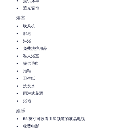
提供床单
遮光窗帘
浴室
吹风机
肥皂
淋浴
免费洗护用品
私人浴室
提供毛巾
拖鞋
卫生纸
洗发水
雨淋式花洒
浴袍
娱乐
55 英寸可收看卫星频道的液晶电视
收费电影