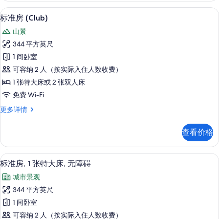
进
双
迷你吧、客房内保险箱、办公桌、笔记
显
6
人
入
标准房 (Club)
示
床,
俱
山景
可
标
乐
进
344 平方英尺
准
入
部
1 间卧室
俱
房
酒
乐
可容纳 2 人（按实际入住人数收费）
(Club)
部
廊,
1 张特大床或 2 张双人床
酒
的
海
免费 Wi-Fi
廊,
所
海
港
标
更多详情
有
港
准
景
景
照
房
观
观
查看价格
(Club)
片
更
的
更
多
多
所
信
标准房, 1 张特大床, 无障碍 | 客房服务
显
8
信
标准房, 1 张特大床, 无障碍
息
有
示
息
城市景观
照
标
344 平方英尺
片
准
1 间卧室
房,
可容纳 2 人（按实际入住人数收费）