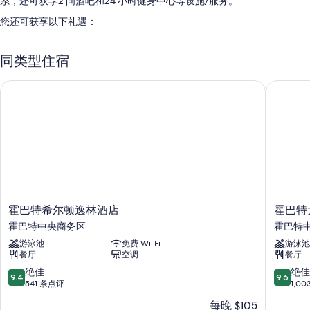
系，还可获享2 间酒吧和24 小时健身中心等设施/服务。
您还可获享以下礼遇：
自助式早餐（收费）、代客停车（收费）和电梯
同类型住宿
户外家具、机房和旅游/票务服务
行李员/门卫服务、宴会厅和礼宾服务
霍巴特希尔顿逸林酒店
霍巴特大
在住客点评中，早餐和员工服务得到了很高的评价。
客房特色
所有 235 间特色家居客房均具备24 小时客房服务和iPad等舒适设施/服
务，还有笔记本电脑工作区和空调等礼遇。 在住客点评中，该住宿场所
干净的客房得到了高度评价。
其他的设施/服务还包括：
霍
霍
霍巴特希尔顿逸林酒店
霍巴特
浴室配备大花洒淋浴喷头和免费洗浴用品
巴
巴
霍巴特中央商务区
霍巴特
55-英寸液晶电视，带卫星频道
特
特
游泳池
免费 Wi-Fi
游泳池
希
大
独立的起居区、免费婴儿床和电热水壶
餐厅
空调
餐厅
尔
臣
顿
酒
9.4
9.6
绝佳
绝佳
9.4
9.6
逸
店
分，
分，
541 条点评
1,0
林
霍
总
总
每晚 $105
酒
巴
分
分