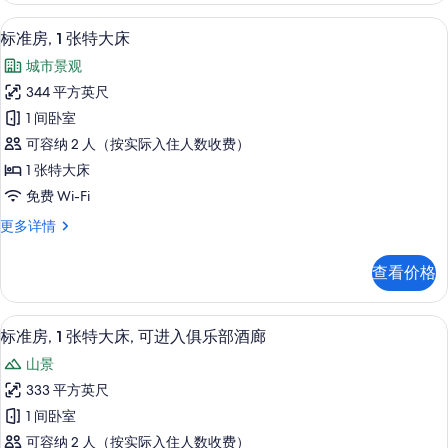
信
标准房, 1 张特大床 | 城市景观
显
7
息
标准房, 1 张特大床
示
城市景观
标
344 平方英尺
准
1 间卧室
房,
可容纳 2 人（按实际入住人数收费）
1
1 张特大床
张
免费 Wi-Fi
特
标
更多详情
大
准
床
房,
查看价格
1
的
张
所
特
淋浴设施、大花洒淋浴喷头、免费洗浴
显
7
大
有
标准房, 1 张特大床, 可进入俱乐部酒廊
示
床
照
山景
更
标
片
多
333 平方英尺
准
信
1 间卧室
息
房,
可容纳 2 人（按实际入住人数收费）