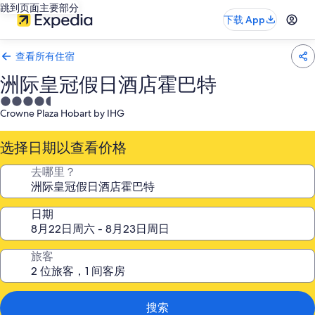
跳到页面主要部分
下载 App
查看所有住宿
洲际皇冠假日酒店霍巴特
4.5
Crowne Plaza Hobart by IHG
星
住
选择日期以查看价格
宿
去哪里？
日期
旅客
搜索