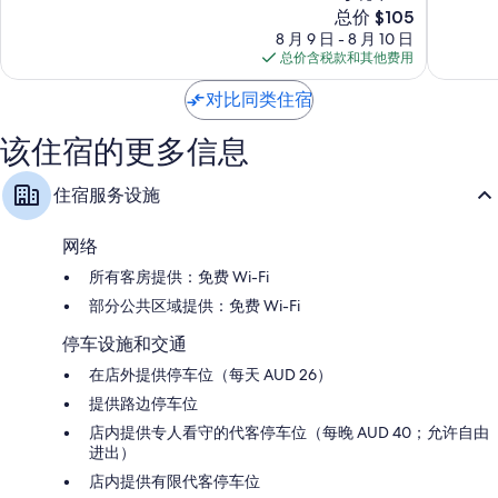
新
店
总价 $105
特
10，
10，
价
霍
中
绝
绝
8 月 9 日 - 8 月 10 日
格
巴
央
佳，
佳，
总价含税款和其他费用
$105
特
商
541
1,003
中
务
条
条
对比同类住宿
央
区
点
点
商
评
评
该住宿的更多信息
务
区
住宿服务设施
网络
所有客房提供：免费 Wi-Fi
部分公共区域提供：免费 Wi-Fi
停车设施和交通
在店外提供停车位（每天 AUD 26）
提供路边停车位
店内提供专人看守的代客停车位（每晚 AUD 40；允许自由
进出）
店内提供有限代客停车位