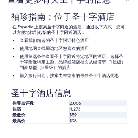
的
每
晚
袖珍指南：位于圣十字酒店
最
低
在 Expedia 上搜索圣十字附近的酒店。通过以下方式，您可
价
以方便地找到心怡的圣十字附近酒店：
格。
查看我们精选的圣十字附近特色酒店
价
格
使用地图查找周边地区您喜欢的酒店
和
使用筛选条件查看圣十字附近特定地区的酒店，选择圣
供
十字附近特定主题、品牌或酒店档次从经济型（1 星级）
应
到豪华型（5 星级）的酒店
情
况
输入旅行日期，搜索尚未结束的最佳圣十字酒店优惠
可
能
圣十字酒店信息
会
有
所
住客点评数
2,006
变
住宿
4,273
动。
最低价
$59
可
最高价
$98
能
需
遵