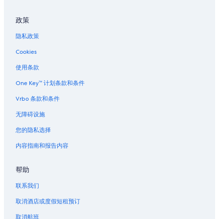
新奥尔良的别墅
政策
位于新奥尔良东区的沙滩酒店
隐私政策
位于新奥尔良东区的滑雪酒店
Cookies
新奥尔良爵士博物馆附近的酒店
杰克逊广场附近的酒店
使用条款
狂欢节附近的酒店
One Key™ 计划条款和条件
位于哈维的娱乐场酒店
Vrbo 条款和条件
新奥尔良联合客运站的城堡
无障碍设施
新奥尔良联合客运站的公寓式酒店
您的隐私选择
新奥尔良联合客运站的度假村
内容指南和报告内容
位于上城区历史街区的Caesars Entertainment酒店
帮助
上城区历史街区的酒店
阿拉比的家庭旅馆
联系我们
位于拉普拉斯的Red Roof Inn酒店
取消酒店或度假短租预订
运河街附近的酒店
取消航班