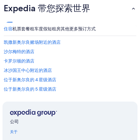
守
Expedia 带您探索世界
其
他
条
款。
住宿
机票
套餐
租车
度假短租房
其他
更多预订方式
凯撒新奥尔良赌场附近的酒店
沙尔梅特的酒店
卡罗尔顿的酒店
冰沙国王中心附近的酒店
位于新奥尔良的 4 星级酒店
位于新奥尔良的 5 星级酒店
新奥尔良的农业旅游旅馆
新奥尔良的公寓
新奥尔良的民宿
公司
新奥尔良的城堡
关于
新奥尔良的村舍