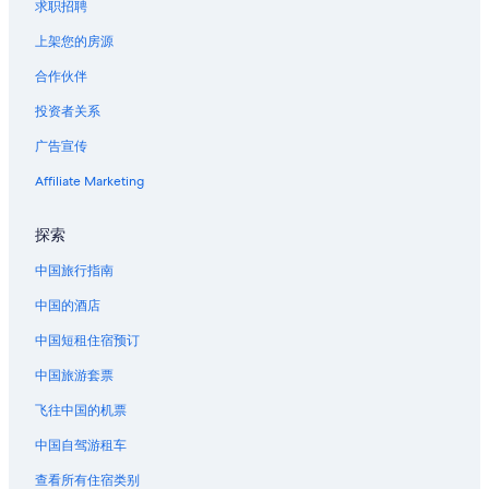
求职招聘
新奥尔良的游轮
上架您的房源
新奥尔良的家庭旅馆
合作伙伴
位于新奥尔良的沙滩酒店
投资者关系
位于新奥尔良的商务酒店
广告宣传
位于新奥尔良的娱乐场酒店
位于新奥尔良的经济型酒店
Affiliate Marketing
位于新奥尔良的家庭式酒店
探索
位于新奥尔良的豪华酒店
中国旅行指南
位于新奥尔良的水上乐园酒店
中国的酒店
新奥尔良的酒店
中国短租住宿预订
新奥尔良的公寓
中国旅游套票
新奥尔良的汽车旅馆
新奥尔良的Pousadas
飞往中国的机票
新奥尔良的农场
中国自驾游租车
新奥尔良的度假村
查看所有住宿类别