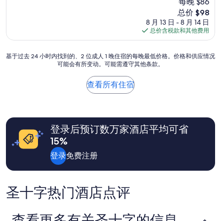
素
每晚 $86
很
质
好，
新
总价 $98
好
（1,003
价
8 月 13 日 - 8 月 14 日
”
条
格
总价含税款和其他费用
点
$98
评）
基
基于过去 24 小时内找到的、2 位成人 1 晚住宿的每晚最低价格。价格和供应情况
可能会有所变动。可能需遵守其他条款。
于
过
去
查看所有住宿
24
小
时
内
找
登录后预订数万家酒店平均可省
到
15%
的、
2
登录
免费注册
位
成
人
圣十字热门酒店点评
1
晚
住
宿
查看更多有关圣十字的信息