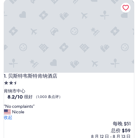
贝斯特韦斯特肯纳酒店
贝斯特韦斯特肯纳酒店
1. 贝斯特韦斯特肯纳酒店
2.5
星
肯纳市中心
住
8.2
8.2/10
很好
（1,003 条点评）
分，
宿
“
“No complaints”
总
N
Nicole
分
o
收起
10，
c
每晚 $51
很
o
好，
新
总价 $59
m
（1,003
价
8 月 12 日 - 8 月 13 日