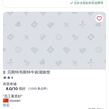
p
条
格
总价含税款和其他费用
l
点
$59
a
评）
贝斯特韦斯特牛轭湖旅馆
i
n
t
s
”
贝斯特韦斯特牛轭湖旅馆
2. 贝斯特韦斯特牛轭湖旅馆
2.5
星
布里奇城
住
8.0
8.0/10
很好
（1,003 条点评）
分，
宿
“
“员工素质好”
总
员
xiuwen
分
工
收起
10，