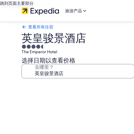
跳到页面主要部分
旅游产品
查看所有住宿
英皇骏景酒店
4.5
The Emperor Hotel
星
住
选择日期以查看价格
宿
去哪里？
英
皇
骏
景
酒
店