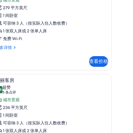
政
点
客
279 平方英尺
评)
房
1 间卧室
的
可容纳 3 人（按实际入住人数收费）
所
1 张双人床或 2 张单人床
有
免费 Wi-Fi
照
多详情
片
查看价格
斗/熨板
华丽客房 | 客房内保险箱、办公桌、遮光窗帘
显
6
丽客房
示
超赞
8
8.8 分，满分 10 分
华
(5
5 条点评
条
丽
城市景观
点
客
236 平方英尺
评)
房
1 间卧室
的
可容纳 3 人（按实际入住人数收费）
所
1 张双人床或 2 张单人床