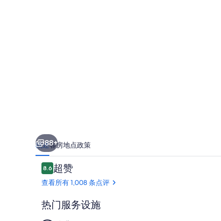
的
照
片
库
88+
概述
客房
地点
政策
点
超赞
8.6
8.6/10
评
查看所有 1,008 条点评
热门服务设施