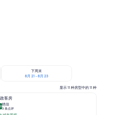
6
查看下周末的空房情况：8月 21 - 8月 23
下周末
8月 21 - 8月 23
显示 11 种房型中的 11 种
光窗帘、熨斗/熨板
客房内保险箱、办公桌、遮光窗帘、熨斗/熨板
显
9
政客房
示
绝佳
.0
10.0 分，满分 10 分
行
(3
3 条点评
条
城市景观