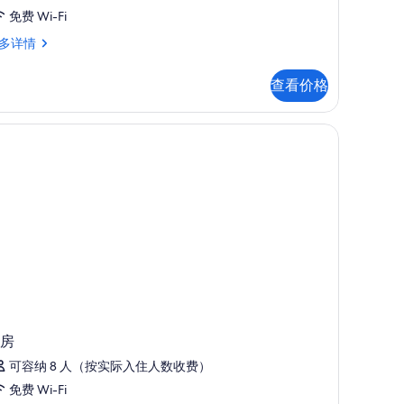
有
免费 Wi-Fi
照
多详情
片
查看价格
斗/熨板
房
可容纳 8 人（按实际入住人数收费）
免费 Wi-Fi