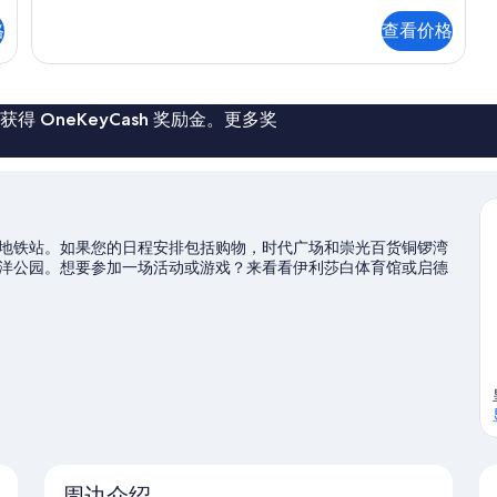
更
格
查看价格
多
信
息
 OneKeyCash 奖励金。更多奖
地铁站。如果您的日程安排包括购物，时代广场和崇光百货铜锣湾
洋公园。想要参加一场活动或游戏？来看看伊利莎白体育馆或启德
周边介绍