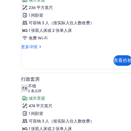
级
选
点
房
236 平方英尺
条
评)
的
1 间卧室
件
所
可容纳 3 人（按实际入住人数收费）
有
1 张双人床或 2 张单人床
照
免费 Wi-Fi
片
高
更多详情
级
房
查看价
更
多
信
行政套房 | 客房内保险箱、办
显
13
息
行政套房
示
不错
7.0
7.0 分，满分 10 分
行
(2
2 条点评
条
政
城市景观
点
套
474 平方英尺
评)
房
1 间卧室
的
可容纳 3 人（按实际入住人数收费）
所
1 张双人床或 2 张单人床