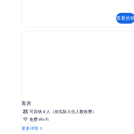
查看价
客房
可容纳 4 人（按实际入住人数收费）
免费 Wi-Fi
客
更多详情
房