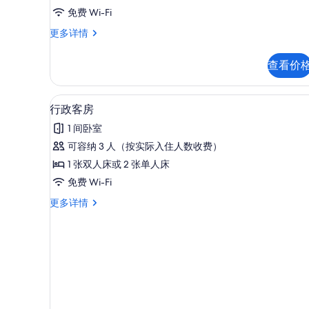
有
免费 Wi-Fi
照
行
更多详情
政
片
套
查看价
房
更
多
客房内保险箱、办公桌、遮光窗
显
4
信
行政客房
示
息
1 间卧室
行
可容纳 3 人（按实际入住人数收费）
政
1 张双人床或 2 张单人床
客
免费 Wi-Fi
房
行
更多详情
的
政
所
客
房
有
更
照
多
信
片
息