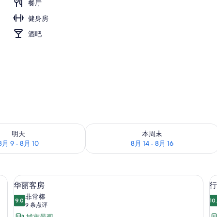
餐厅
健身房
酒吧
况：8月 9 - 8月 10
查看本周末的空房情况：8月 14 - 8月 1
明天
本周末
8月 9 - 8月 10
8月 14 - 8月 16
帘、熨斗/熨板
华丽客房 | 客房内保险箱、办公桌、遮
显
11
华丽客房
行
示
非常棒
9.0
10
9.0 分，满分 10 分
华
(9
9 条点评
条
城市景观