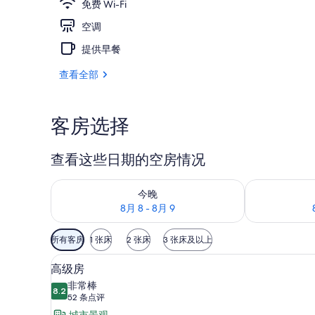
免费 Wi-Fi
空调
屋顶露台
提供早餐
查看全部
客房选择
查看这些日期的空房情况
查看今晚的空房情况：8月 8 - 8月 9
查看明天的空房情
今晚
8月 8 - 8月 9
可
所有客房
1 张床
2 张床
3 张床及以上
用
客房内保险箱、办公桌、遮光窗
显
的
7
高级房
示
客
非常棒
8.2
房
8.2 分，满分 10 分
高
(52
52 条点评
筛
条
城市景观