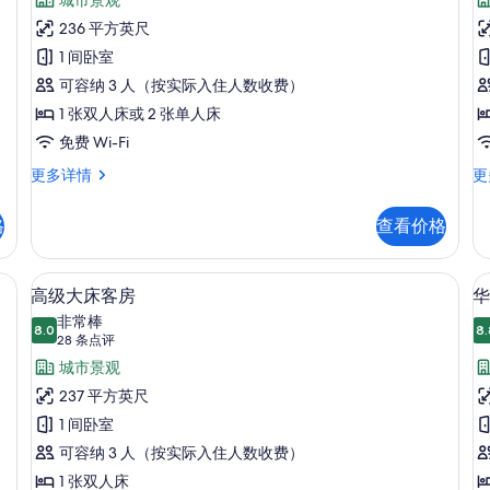
丽
点
客
236 平方英尺
评)
房
1 间卧室
的
可容纳 3 人（按实际入住人数收费）
所
1 张双人床或 2 张单人床
有
免费 Wi-Fi
照
华
行
更多详情
更
丽
政
片
客
客
格
查看价格
房
房
更
更
多
多
公桌、遮光窗帘、熨斗/熨板
客房内保险箱、办公桌、遮光窗帘、熨
显
4
信
信
高级大床客房
华
示
息
息
非常棒
8.0
8.
8.0 分，满分 10 分
高
(28
28 条点评
条
级
城市景观
点
大
237 平方英尺
评)
床
1 间卧室
客
可容纳 3 人（按实际入住人数收费）
房
1 张双人床