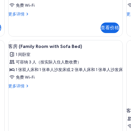
的
免费 Wi-Fi
所
高
华
更多详情
更
级
丽
有
大
客
格
查看价格
照
床
房
客
更
片
房
多
帘、熨斗/熨板
客房内保险箱、办公桌、遮光窗帘、熨
显
2
更
信
客房 (Family Room with Sofa Bed)
示
多
息
1 间卧室
信
客
息
可容纳 3 人（按实际入住人数收费）
房
1 张双人床和 1 张单人沙发床或 2 张单人床和 1 张单人沙发床
(Family
免费 Wi-Fi
Room
客
更多详情
with
房
Sofa
(Family
Bed)
Room
的
with
客
Sofa
所
Bed)
有
更
多
照