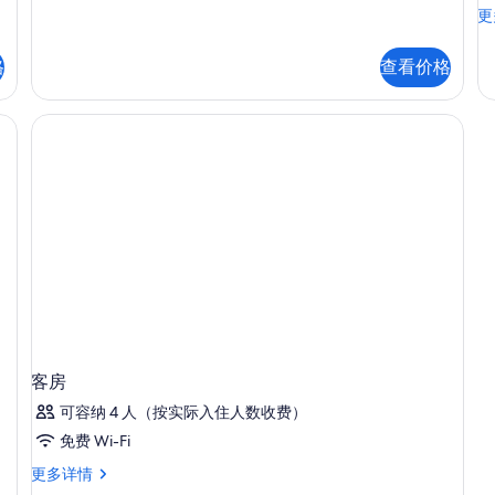
信
客
更
片
息
房
更
格
查看价格
多
信
息
客房
可容纳 4 人（按实际入住人数收费）
免费 Wi-Fi
客
更多详情
房