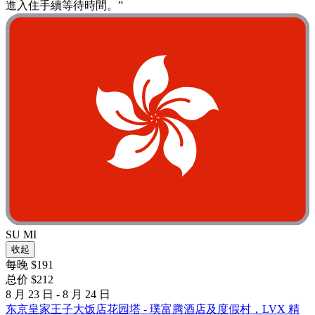
進入住手續等待時間。”
SU MI
收起
每晚 $191
总价 $212
8 月 23 日 - 8 月 24 日
东京皇家王子大饭店花园塔 - 璞富腾酒店及度假村，LVX 精