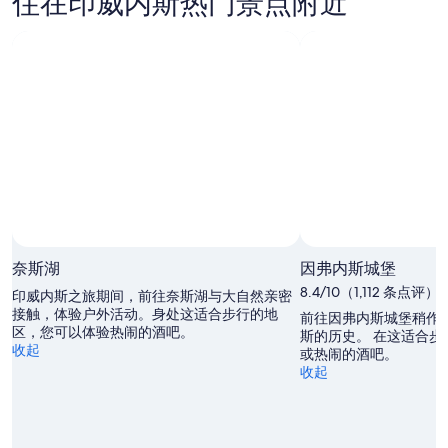
住在印威内斯热门景点附近
威
斯
晚
价
内
本
的
格，
斯
周
价
入
下
末
格，
住
周
的
入
日
末
价
住
期
的
格，
日
为
价
入
期
8
格，
住
月
为
入
日
10
8
住
日
月
期
日
-
11
为
奈斯湖
因弗内斯城堡
8
日
期
8
月
8.4/10（1,112 条点评）
-
月
为
印威内斯之旅期间，前往奈斯湖与大自然亲密
接触，体验户外活动。身处这适合步行的地
11
8
14
8
前往因弗内斯城堡稍作
区，您可以体验热闹的酒吧。
日
月
日
月
斯的历史。 在这适合
收起
或热闹的酒吧。
12
-
21
收起
日
8
日
月
-
16
8
日
月