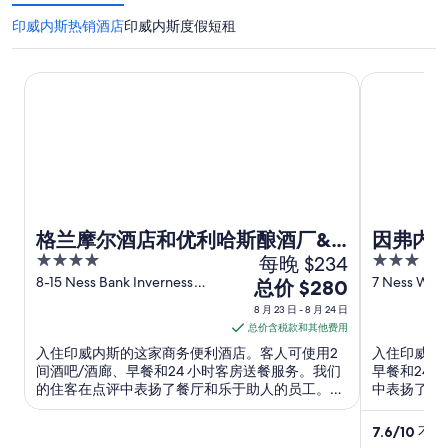
印威内斯热销酒店
印威内斯度假短租
格兰摩尔酒店和优利哈斯酿酒厂&酒精酿制
因弗内斯康
格兰摩尔酒店和优利哈斯酿酒厂&
因弗内
4
每晚 $234
3
酒精酿制
out
out
8-15 Ness Bank Inverness
7 Ness Walk
8
总价 $280
Scotland
Scotland
of
of
月
8 月 23 日 - 8 月 24 日
5
5
23
总价含税款和其他费用
日
入住印威内斯的这家商务便利酒店。客人可使用2
入住印威内斯
到
间酒吧/酒廊、早餐和24 小时客房送餐服务。我们
早餐和24
的住客在点评中表扬了餐厅和乐于助人的员工。附
中表扬了早
8
近有热门景点因弗内斯城堡和乌勒贝斯特酒厂和啤
因弗内斯城
月
酒厂。
7.6
/
10
不错！
24