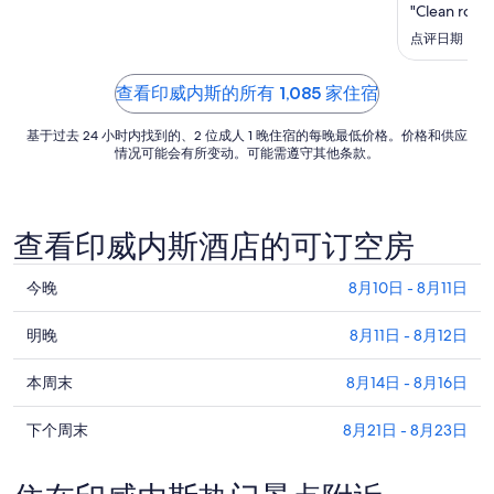
日
"Clean room
的
点评日期：2026
每
晚
查看印威内斯的所有 1,085 家住宿
价
格
基于过去 24 小时内找到的、2 位成人 1 晚住宿的每晚最低价格。价格和供应
情况可能会有所变动。可能需遵守其他条款。
总
价
$280
查看印威内斯酒店的可订空房
查
今晚
8月10日 - 8月11日
看
查
印
明晚
8月11日 - 8月12日
看
威
查
印
本周末
8月14日 - 8月16日
内
看
威
斯
查
印
下个周末
8月21日 - 8月23日
内
今
看
威
斯
晚
印
内
明
的