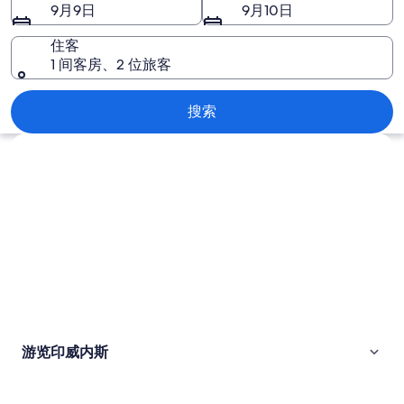
图
9月9日
9月10日
片
住客
1 间客房、2 位旅客
印威内斯
搜索
浏览地图
游览印威内斯