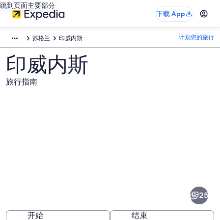
跳到页面主要部分
下载 App
计划您的旅行
苏格兰
印威内斯
印威内斯
旅行指南
印
威
内
25
斯
开始
结束