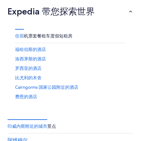
Expedia 带您探索世界
住宿
机票
套餐
租车
度假短租房
福哈伯斯的酒店
洛西茅斯的酒店
罗西亚的酒店
比尤利的木舍
Cairngorms 国家公园附近的酒店
费恩的酒店
埃尔金斯的酒店
巴林达洛克的酒店
坎尼赫的酒店
印威内斯附近的城市
景点
高地的酒店
阿维穆尔