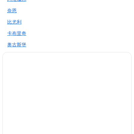
因弗戈登的酒店
奈恩
麦卡伦酒厂附近的酒店
茵维莫里斯顿的酒店
比尤利
位于奈恩的婚庆酒店
卡布里奇
奈恩的酒店
奥古斯堡
苏格兰高地的公寓酒店
牛顿莫尔
苏格兰高地的民宿
苏格兰高地的城堡
北凯索克
位于苏格兰高地的Bespoke酒店
曼洛希
位于苏格兰高地的历史风格酒店
格伦厄克特格子
位于苏格兰高地的浪漫酒店
库洛登
苏格兰高地的酒店
苏格兰高地的度假屋