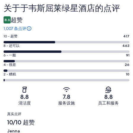
关于于韦斯屈莱绿星酒店的点评
点
评
超赞
8.6
1,007 条点评
10
10 - 超赞
417
分
8
8 - 还可以
463
-
分
超
6
6 - 一般
91
-
分
赞。
还
4
4 - 很差
26
-
417
分
可
一
2
条
2 - 糟糕
10
-
以。
分
般。
好
很
463
-
91
评，
差。
条
糟
条
共
8.8
7.8
8.8
26
好
糕。
好
有
条
清洁度
服务设施
员工和服务
评，
10
评，
1007
好
共
点
条
共
条
真实点评
评，
有
好
有
点
评
10/10 超赞
共
1007
评，
1007
评
有
条
Jenna
共
条