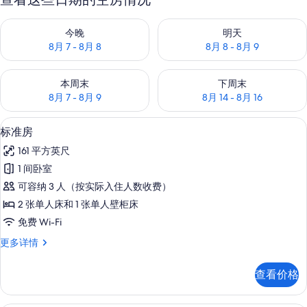
查看今晚的空房情况：8月 7 - 8月 8
查看明天的空房情况：8月 8 - 8
今晚
明天
8月 7 - 8月 8
8月 8 - 8月 9
查看本周末的空房情况：8月 7 - 8月 9
查看下周末的空房情况：8月 14 -
本周末
下周末
8月 7 - 8月 9
8月 14 - 8月 16
标准房 | 办公桌、遮光窗帘、熨斗/熨板、
显
8
标准房
示
161 平方英尺
标
1 间卧室
准
可容纳 3 人（按实际入住人数收费）
房
2 张单人床和 1 张单人壁柜床
的
免费 Wi-Fi
所
标
更多详情
有
准
照
房
查看价格
更
片
多
信