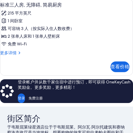
标准三人房, 无障碍, 简易厨房 | 办公
显
6
息
标准三人房, 无障碍, 简易厨房
示
215 平方英尺
标
1 间卧室
准
可容纳 3 人（按实际入住人数收费）
三
2 张单人床和 1 张单人壁柜床
人
免费 Wi-Fi
房,
标
更多详情
无
准
障
三
查看价格
人
碍,
房,
简
无
登录帐户并从数千家住宿中进行预订，即可获得 OneKeyCash
障
易
奖励金。更多奖励，更多精彩！
碍,
厨
简
登录
免费注册
易
房
厨
的
房
街区简介
更
所
多
有
于韦斯屈莱绿星酒店位于于韦斯屈莱。阿尔瓦·阿尔托建筑和赛纳
信
察洛市政厅是当地地标，想要购物的旅客可前往考帕卡图街和于
息