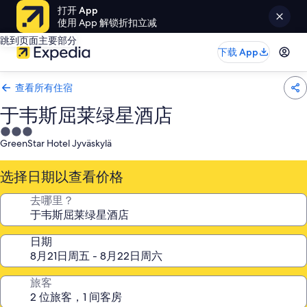
打开 App
使用 App 解锁折扣立减
跳到页面主要部分
下载 App
查看所有住宿
于韦斯屈莱绿星酒店
3.0
GreenStar Hotel Jyväskylä
星
住
选择日期以查看价格
宿
去哪里？
日期
旅客