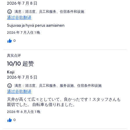
1007
点
2026 年 7 月 8 日
有
点
条
评
1007
满意：清洁度、员工和服务、住宿条件和设施
评
点
通过谷歌翻译
条
评
点
Sujuvaa ja hyvä perus aamiainen
评
2026 年 7 月入住 1 晚
0
真实点评
10/10 超赞
Koji
2026 年 7 月 5 日
满意：清洁度、员工和服务、服务设施、住宿条件和设施
通过谷歌翻译
天井が高くて広々としていて、良かったです！スタッフさんも
親切でした。 自転車も借りれました。
2026 年 6 月入住 1 晚
0