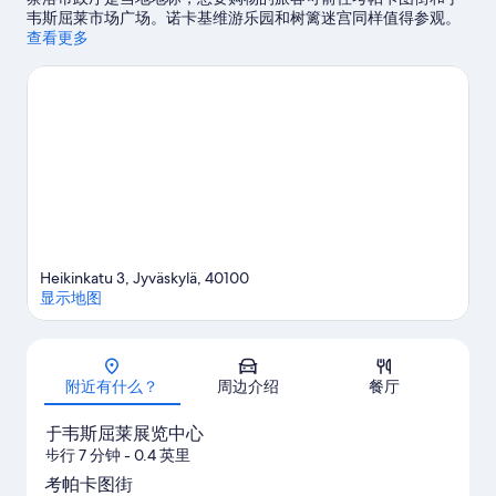
照
韦斯屈莱市场广场。诺卡基维游乐园和树篱迷宫同样值得参观。
片
访问我们的于韦斯屈莱旅行指南
查看更多
Heikinkatu 3, Jyväskylä, 40100
显示地图
地图
附近有什么？
周边介绍
餐厅
于韦斯屈莱展览中心
步行 7 分钟
- 0.4 英里
考帕卡图街