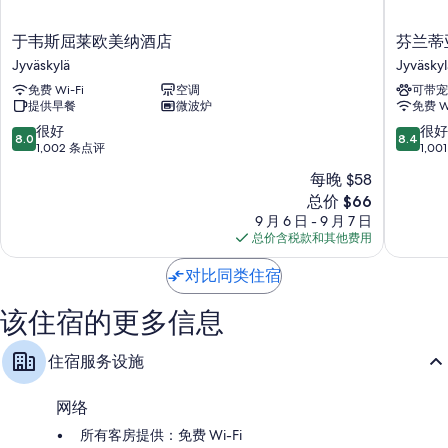
于
芬
于韦斯屈莱欧美纳酒店
芬兰蒂
韦
兰
Jyväskylä
Jyväskyl
斯
蒂
免费 Wi-Fi
空调
可带宠
屈
亚
提供早餐
微波炉
免费 Wi
莱
阿
欧
尔
8.0
8.4
很好
很好
8.0
8.4
美
巴
分，
分，
1,002 条点评
1,0
纳
酒
总
总
每晚 $58
酒
店
分
分
新
店
总价 $66
Jyväskyl
10，
10，
价
Jyväskylä
很
很
9 月 6 日 - 9 月 7 日
格
好，
好，
总价含税款和其他费用
$66
1,002
1,001
条
条
对比同类住宿
点
点
评
评
该住宿的更多信息
住宿服务设施
网络
所有客房提供：免费 Wi-Fi