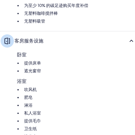
为至少 10% 的碳足迹购买年度补偿
无塑料咖啡搅拌棒
无塑料吸管
客房服务设施
卧室
提供床单
遮光窗帘
浴室
吹风机
肥皂
淋浴
私人浴室
提供毛巾
卫生纸