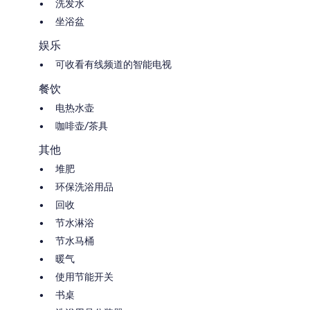
洗发水
坐浴盆
娱乐
可收看有线频道的智能电视
餐饮
电热水壶
咖啡壶/茶具
其他
堆肥
环保洗浴用品
回收
节水淋浴
节水马桶
暖气
使用节能开关
书桌