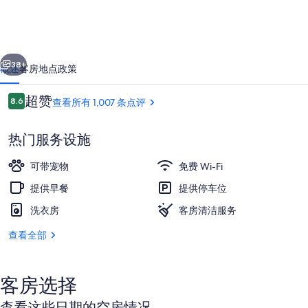
绿
星
一个
下一个
酒
38+
概述
客房
地点
政策
店
点
超赞
8.6
查看所有 1,007 条点评
的
8.6/10
评
照
热门服务设施
片
可带宠物
免费 Wi-Fi
库
提供早餐
提供停车位
洗衣房
客房清洁服务
门厅
查看全部
客房选择
查看这些日期的空房情况