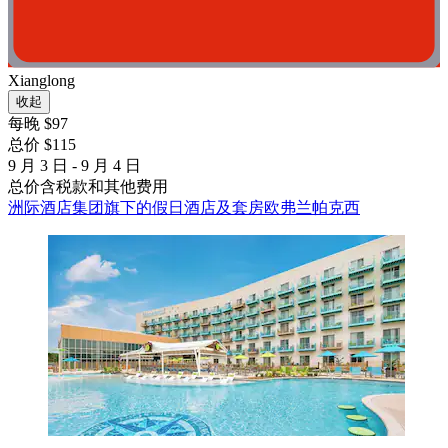
Xianglong
收起
每晚 $97
总价 $115
9 月 3 日 - 9 月 4 日
总价含税款和其他费用
洲际酒店集团旗下的假日酒店及套房欧弗兰帕克西