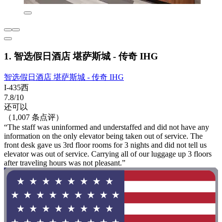
1. 智选假日酒店 堪萨斯城 - 传奇 IHG
智选假日酒店 堪萨斯城 - 传奇 IHG
I-435西
7.8/10
还可以
（1,007 条点评）
“The staff was uninformed and understaffed and did not have any
information on the only elevator being taken out of service. The
front desk gave us 3rd floor rooms for 3 nights and did not tell us
elevator was out of service. Carrying all of our luggage up 3 floors
after traveling hours was not pleasant.”