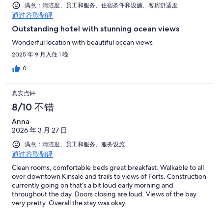
满意：清洁度、员工和服务、住宿条件和设施、客房舒适度
通过谷歌翻译
Outstanding hotel with stunning ocean views
Wonderful location with beautiful ocean views
2025 年 9 月入住 1 晚
0
真实点评
8/10 不错
Anna
2026 年 3 月 27 日
满意：清洁度、员工和服务、服务设施
通过谷歌翻译
Clean rooms, comfortable beds great breakfast. Walkable to all
over downtown Kinsale and trails to views of Forts. Construction
currently going on that’s a bit loud early morning and
throughout the day. Doors closing are loud. Views of the bay
very pretty. Overall the stay was okay.