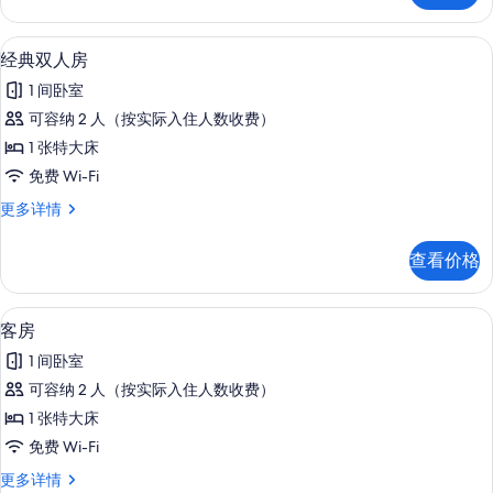
观
海
的
港
经典双人房 | 免费 WiFi、床单
显
2
景
经典双人房
所
示
观
有
1 间卧室
更
经
多
照
可容纳 2 人（按实际入住人数收费）
典
信
片
1 张特大床
息
双
免费 Wi-Fi
人
经
更多详情
房
典
的
双
查看价格
人
所
房
有
更
客房 | 免费 WiFi、床单
显
3
多
客房
照
示
信
片
1 间卧室
息
客
可容纳 2 人（按实际入住人数收费）
房
1 张特大床
的
免费 Wi-Fi
所
客
更多详情
有