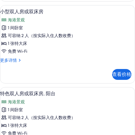
息
小型双人房或双床房 | 免费 WiFi、床单
显
2
小型双人房或双床房
示
海港景观
小
1 间卧室
型
可容纳 2 人（按实际入住人数收费）
双
1 张特大床
人
免费 Wi-Fi
房
小
更多详情
或
型
双
双
查看价格
人
床
房
房
或
特色双人房或双床房, 阳台 | 免费 WiFi
显
2
双
特色双人房或双床房, 阳台
的
示
床
所
海港景观
房
特
更
有
1 间卧室
色
多
照
可容纳 2 人（按实际入住人数收费）
信
双
息
片
1 张特大床
人
免费 Wi-Fi