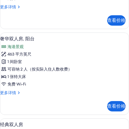
房
特
更多详情
或
色
双
双
查看价格
人
床
房
房,
或
奢华双人房, 阳台 | 客厅 | 0-英寸电
显
2
双
奢华双人房, 阳台
阳
示
床
台
海港景观
房,
奢
阳
的
463 平方英尺
华
台
所
1 间卧室
更
双
多
有
可容纳 2 人（按实际入住人数收费）
人
信
照
1 张特大床
息
房,
片
免费 Wi-Fi
阳
奢
更多详情
台
华
的
双
查看价格
人
所
房,
有
阳
经典双人房 | 免费 WiFi、床单
显
2
台
经典双人房
照
更