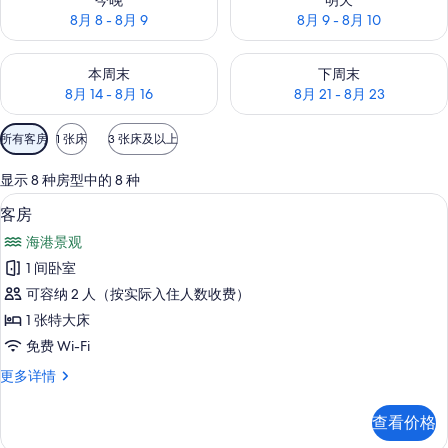
今晚
明天
8月 8 - 8月 9
8月 9 - 8月 10
查看本周末的空房情况：8月 14 - 8月 16
查看下周末的空房情况：8月 21 -
本周末
下周末
8月 14 - 8月 16
8月 21 - 8月 23
可
所有客房
1 张床
3 张床及以上
用
的
显示 8 种房型中的 8 种
客
客房 | 免费 WiFi、床单
显
3
客房
房
示
筛
海港景观
客
选
1 间卧室
房
条
可容纳 2 人（按实际入住人数收费）
的
件
1 张特大床
所
免费 Wi-Fi
有
客
更多详情
照
房
片
更
查看价格
多
信