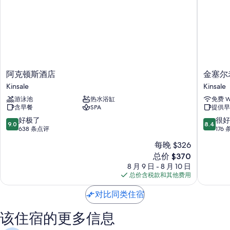
客房特色
所有 75 间客房均拥有空调和浴袍等礼遇，还有免费 WiFi和免费瓶装水等
设施/服务。
其他的客房便利设施/服务还包括：
3 间浴室配备淋浴/浴缸组合和免费洗浴用品
电视，带有线频道
阿
金
阿克顿斯酒店
金塞尔
克
塞
衣柜/壁橱、电热水壶和每日客房清洁服务
Kinsale
Kinsale
顿
尔
游泳池
热水浴缸
免费 Wi
斯
老
含早餐
SPA
提供早
酒
银
店
行
9.0
8.4
好极了
很好
9.0
8.4
Kinsale
房
分，
分，
638 条点评
176
子
总
总
每晚 $326
Kinsale
分
分
新
总价 $370
10，
10，
价
好
很
8 月 9 日 - 8 月 10 日
格
极
好，
总价含税款和其他费用
$370
了，
176
638
条
对比同类住宿
条
点
点
评
该住宿的更多信息
评