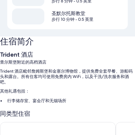
步行 8 分钟
- 0.5 英里
圣默尔托斯教堂
步行 10 分钟
- 0.5 英里
住宿简介
Trident 酒店
查尔斯堡附近的高档酒店
Trident 酒店毗邻詹姆斯堡和金塞尔博物馆，提供免费全套早餐、游船码
头和露台。所有住客均可使用免费房内 WiFi，以及干洗/洗衣服务和酒
吧。
其他礼遇包括：
行李储存室、宴会厅和无烟场所
礼宾服务、24 小时前台服务和4 间会议室
同类型住宿
前台保险箱、婚庆服务和自动售货机
在住客点评中，员工服务得到了很高的评价。
阿克顿斯酒店
金塞尔老