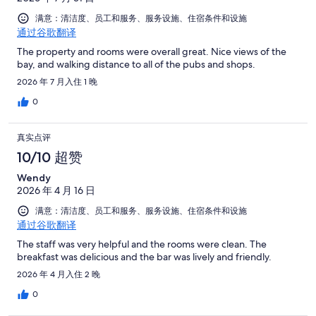
有
点
条
评
457
满意：清洁度、员工和服务、服务设施、住宿条件和设施
评
点
通过谷歌翻译
条
评
点
The property and rooms were overall great. Nice views of the
bay, and walking distance to all of the pubs and shops.
评
2026 年 7 月入住 1 晚
0
真实点评
10/10 超赞
Wendy
2026 年 4 月 16 日
满意：清洁度、员工和服务、服务设施、住宿条件和设施
通过谷歌翻译
The staff was very helpful and the rooms were clean. The
breakfast was delicious and the bar was lively and friendly.
2026 年 4 月入住 2 晚
0