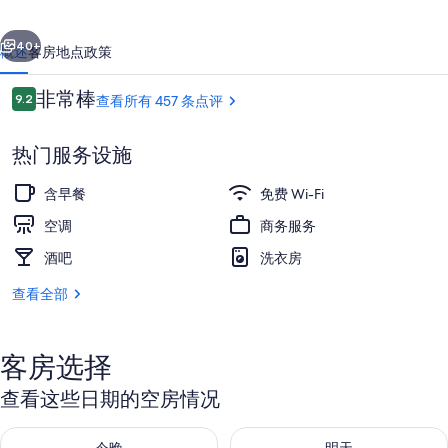
库
一个
下一个
40+
概述
客房
地点
政策
点
非常棒
9.2
查看所有 457 条点评
9.2/10
评
热门服务设施
含早餐
免费 Wi-Fi
空调
商务服务
酒吧
洗衣房
外观
查看全部
客房选择
查看这些日期的空房情况
查看今晚的空房情况：8月 8 - 8月 9
查看明天的空房情况：8月 9 - 8