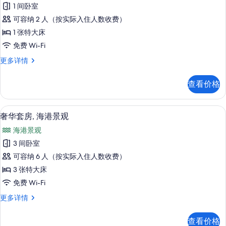
示
片
1 间卧室
多
经
信
可容纳 2 人（按实际入住人数收费）
典
息
1 张特大床
双
免费 Wi-Fi
人
经
更多详情
房
典
的
双
查看价格
人
所
房
有
更
奢华套房, 海港景观 | 起居区 | 0-
显
6
多
奢华套房, 海港景观
照
示
信
片
海港景观
息
奢
3 间卧室
华
可容纳 6 人（按实际入住人数收费）
套
3 张特大床
房,
免费 Wi-Fi
海
奢
更多详情
港
华
景
套
查看价格
房,