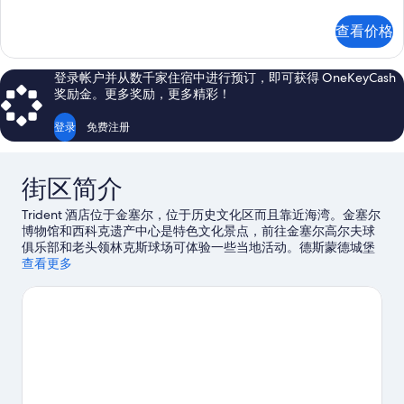
房
照
更
查看价格
多
片
信
息
登录帐户并从数千家住宿中进行预订，即可获得 OneKeyCash
奖励金。更多奖励，更多精彩！
登录
免费注册
街区简介
Trident 酒店位于金塞尔，位于历史文化区而且靠近海湾。金塞尔
博物馆和西科克遗产中心是特色文化景点，前往金塞尔高尔夫球
俱乐部和老头领林克斯球场可体验一些当地活动。德斯蒙德城堡
和詹姆斯堡是另外两个值得推荐的游玩去处。您可就近选择帆船
查看更多
运动，体验该地区的水上游乐活动，或者选择骑马和徒步/骑行，
体验优美的户外风景。
访问我们的金塞尔旅行指南