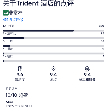
关于Trident 酒店的点评
点
评
非常棒
9.2
457 条点评
10
10 - 超赞
320
分
8
8 - 还可以
95
-
分
超
6
6 - 一般
33
-
分
赞。
还
4
4 - 很差
4
-
320
分
可
一
2
条
2 - 糟糕
5
-
以。
分
般。
好
很
95
-
33
评，
差。
条
糟
条
共
9.6
9.4
9.4
4
好
糕。
好
有
条
清洁度
地点
员工和服务
评，
5
评，
457
好
共
点
条
共
条
真实点评
评，
有
好
有
点
评
10/10 超赞
共
457
评，
457
评
有
条
Mike
共
条
457
点
2026 年 7 月 31 日