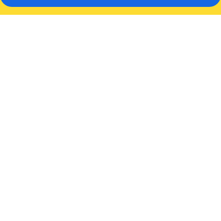
艾
雅
酒
店
的
照