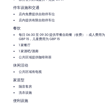
停车设施和交通
店内免费提供自助停车位
店内提供有限自助停车位
餐饮
每日 06:30 至 09:30 提供早餐自助餐（收费）：成人费用为
GBP 15，儿童费用为 GBP 15
1 家餐厅
1 家酒吧/酒廊
公共区域提供咖啡和茶
休闲活动
公共区域有电视
家居型
隔音客房
洗衣设施
便利设施