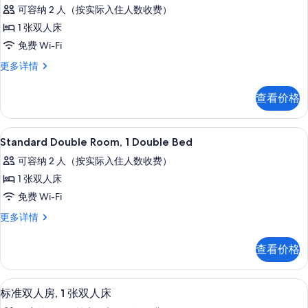
示
可容纳 2 人（按实际入住人数收费）
Panoramic
1 张双人床
Double
免费 Wi-Fi
Room,
1
Panoramic
更多详情
Double
Double
Room,
Bed,
查看价格
1
Sea
Double
Bed,
View
隔音、免费 WiFi、床单
显
4
Sea
Standard Double Room, 1 Double Bed
的
示
View
可容纳 2 人（按实际入住人数收费）
所
更
Standard
多
1 张双人床
有
Double
信
免费 Wi-Fi
照
Room,
息
片
1
Standard
更多详情
Double
Double
Room,
Bed
查看价格
1
的
Double
Bed
所
隔音、免费 WiFi、床单
显
4
更
标准双人房, 1 张双人床
有
示
多