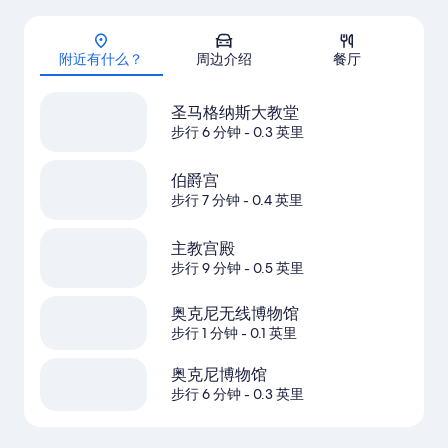
地图
附近有什么？
周边介绍
餐厅
圣马格纳斯大教堂
步行 6 分钟
- 0.3 英里
伯爵宫
步行 7 分钟
- 0.4 英里
主教宫殿
步行 9 分钟
- 0.5 英里
奥克尼无线博物馆
步行 1 分钟
- 0.1 英里
奥克尼博物馆
步行 6 分钟
- 0.3 英里