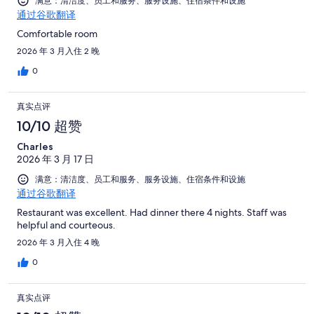
满意：清洁度、员工和服务、服务设施、住宿条件和设施
通过谷歌翻译
Comfortable room
2026 年 3 月入住 2 晚
0
真实点评
10/10 超赞
Charles
2026 年 3 月 17 日
满意：清洁度、员工和服务、服务设施、住宿条件和设施
通过谷歌翻译
Restaurant was excellent. Had dinner there 4 nights. Staff was
helpful and courteous.
2026 年 3 月入住 4 晚
0
真实点评