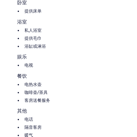
卧室
提供床单
浴室
私人浴室
提供毛巾
浴缸或淋浴
娱乐
电视
餐饮
电热水壶
咖啡壶/茶具
客房送餐服务
其他
电话
隔音客房
暖气