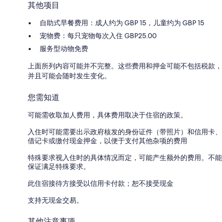
其他项目
自助式早餐费用：成人约为 GBP 15，儿童约为 GBP 15
宠物费：每只宠物每次入住 GBP25.00
服务型动物免费
上面所列内容可能并不完整。这些费用和押金可能不包括税款，
并且可能会随时发生变化。
您需知道
可能需收取加人费用，具体费用取决于住宿的政策。
入住时可能需要出示政府核发的身份证件（带照片）和信用卡、
借记卡或缴付现金押金，以便于支付其他杂项的费用
特殊要求视入住时的具体情况而定，可能产生额外的费用。不能
保证满足特殊要求。
此住宿接待方接受以信用卡付款；恕不接受现金
支持无现金交易。
其他注意事项