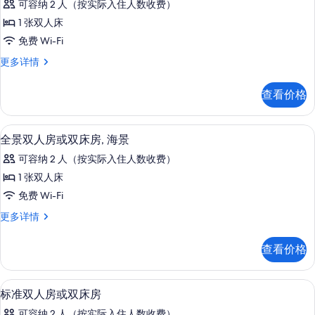
可容纳 2 人（按实际入住人数收费）
信
照
标
息
1 张双人床
片
准
免费 Wi-Fi
双
标
更多详情
人
准
房,
双
查看价格
人
1
房,
张
1
全景双人房或双床房, 海景 | 客房景观
显
6
张
双
全景双人房或双床房, 海景
示
双
人
可容纳 2 人（按实际入住人数收费）
人
全
床
床
1 张双人床
景
更
的
免费 Wi-Fi
多
双
所
信
全
更多详情
人
息
景
有
房
双
照
查看价格
人
或
片
房
双
或
隔音、免费 WiFi、床单
显
4
双
标准双人房或双床房
床
示
床
可容纳 2 人（按实际入住人数收费）