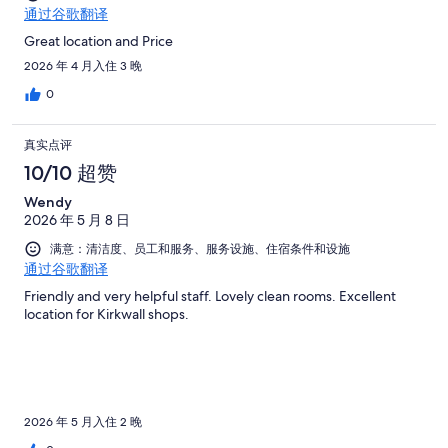
通过谷歌翻译
Great location and Price
2026 年 4 月入住 3 晚
0
真实点评
10/10 超赞
Wendy
2026 年 5 月 8 日
满意：清洁度、员工和服务、服务设施、住宿条件和设施
通过谷歌翻译
Friendly and very helpful staff. Lovely clean rooms. Excellent
location for Kirkwall shops.
2026 年 5 月入住 2 晚