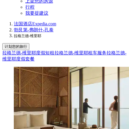
上架您的房源
行程
我要提建议
法国
酒店
Expedia.com
勃艮第-弗朗什-孔泰
拉格兰德-维里耶
计划您的旅行
拉格兰德-维里耶度假短租
拉格兰德-维里耶租车服务
拉格兰德-
维里耶度假套餐