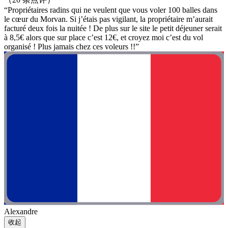
“Propriétaires radins qui ne veulent que vous voler 100 balles dans
le cœur du Morvan. Si j’étais pas vigilant, la propriétaire m’aurait
facturé deux fois la nuitée ! De plus sur le site le petit déjeuner serait
à 8,5€ alors que sur place c’est 12€, et croyez moi c’est du vol
organisé ! Plus jamais chez ces voleurs !!”
Alexandre
收起