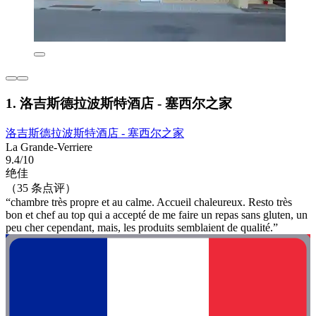
1. 洛吉斯德拉波斯特酒店 - 塞西尔之家
洛吉斯德拉波斯特酒店 - 塞西尔之家
La Grande-Verriere
9.4/10
绝佳
（35 条点评）
“chambre très propre et au calme. Accueil chaleureux. Resto très
bon et chef au top qui a accepté de me faire un repas sans gluten, un
peu cher cependant, mais, les produits semblaient de qualité.”