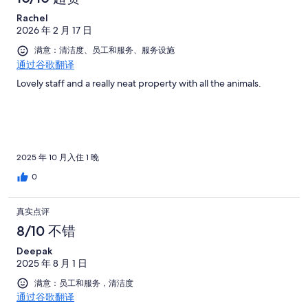
Rachel
2026 年 2 月 17 日
满意：清洁度、员工和服务、服务设施
通过谷歌翻译
Lovely staff and a really neat property with all the animals.
2025 年 10 月入住 1 晚
0
真实点评
8/10 不错
Deepak
2025 年 8 月 1 日
满意：员工和服务，清洁度
通过谷歌翻译