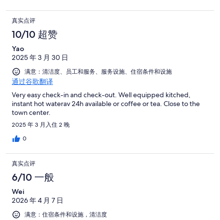
真实点评
10/10 超赞
Yao
2025 年 3 月 30 日
满意：清洁度、员工和服务、服务设施、住宿条件和设施
通过谷歌翻译
Very easy check-in and check-out. Well equipped kitched,
instant hot waterav 24h available or coffee or tea. Close to the
town center.
2025 年 3 月入住 2 晚
0
真实点评
6/10 一般
Wei
2026 年 4 月 7 日
满意：住宿条件和设施，清洁度