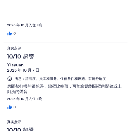
评
2025 年 10 月入住 1 晚
0
真实点评
10/10 超赞
Yi syuan
2025 年 10 月 7 日
满意：清洁度、员工和服务、住宿条件和设施、客房舒适度
房間都打掃的很乾淨，牆壁比較薄，可能會聽到隔壁的鬧鐘或上
廁所的聲音
2025 年 10 月入住 1 晚
0
真实点评
10/10 超赞