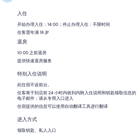
入住
开始办理入住：14:00；停止办理入住：不限时间
住客需年满 18 岁
退房
10:00 之前退房
提供快速退房服务
特别入住说明
此住宿不设前台。
住客将于到店前 24 小时内收到内附入住说明和钥匙领取信息的
电子邮件；请从专用入口进入
住宿提供的信息可以使用自动翻译工具进行翻译
进入方式
领取钥匙、私人入口