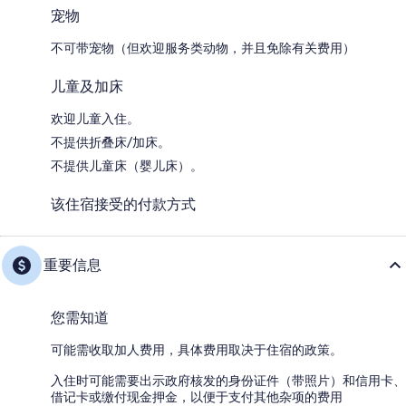
宠物
不可带宠物（但欢迎服务类动物，并且免除有关费用）
儿童及加床
欢迎儿童入住。
不提供折叠床/加床。
不提供儿童床（婴儿床）。
该住宿接受的付款方式
重要信息
您需知道
可能需收取加人费用，具体费用取决于住宿的政策。
入住时可能需要出示政府核发的身份证件（带照片）和信用卡、
借记卡或缴付现金押金，以便于支付其他杂项的费用