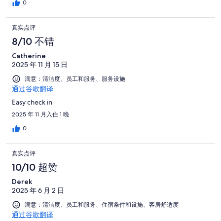
0
真实点评
8/10 不错
Catherine
2025 年 11 月 15 日
满意：清洁度、员工和服务、服务设施
通过谷歌翻译
Easy check in
2025 年 11 月入住 1 晚
0
真实点评
10/10 超赞
Derek
2025 年 6 月 2 日
满意：清洁度、员工和服务、住宿条件和设施、客房舒适度
通过谷歌翻译