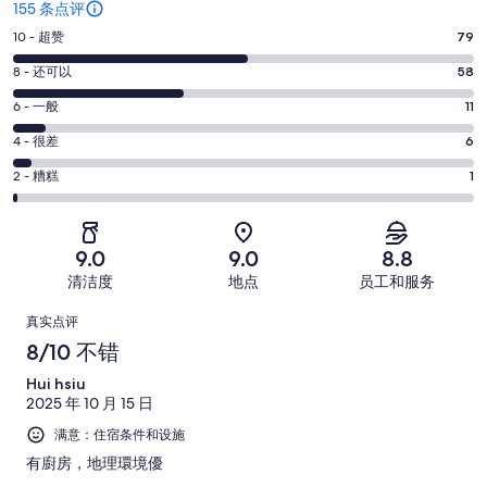
155 条点评
10
10 - 超赞
79
分
8
8 - 还可以
58
-
分
超
6
6 - 一般
11
-
分
赞。
还
4
4 - 很差
6
-
79
分
可
一
2
条
2 - 糟糕
1
-
以。
分
般。
好
很
58
-
11
评，
差。
条
糟
条
共
9.0
9.0
8.8
6
好
糕。
好
有
条
清洁度
地点
员工和服务
评，
1
评，
155
好
共
点
条
共
条
真实点评
评，
有
好
有
点
评
8/10 不错
共
155
评，
155
评
有
条
Hui hsiu
共
条
155
点
2025 年 10 月 15 日
有
点
条
评
155
满意：住宿条件和设施
评
点
条
有廚房，地理環境優
评
点