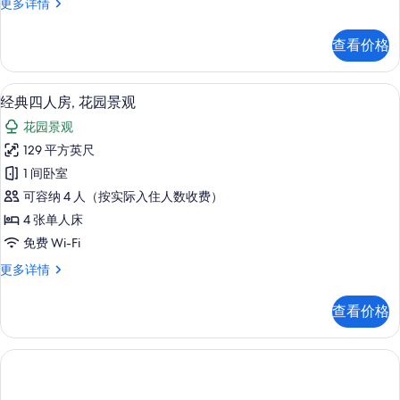
家
更多详情
照
庭
片
房
查看价格
更
多
信
经典四人房, 花园景观 | 熨斗/熨板、免费
显
1
息
经典四人房, 花园景观
示
花园景观
经
129 平方英尺
典
1 间卧室
四
可容纳 4 人（按实际入住人数收费）
人
4 张单人床
房,
免费 Wi-Fi
花
经
更多详情
园
典
景
四
查看价格
人
观
房,
的
花
园
所
景
有
观