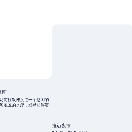
条点评）
妨前往银滩度过一个悠闲的
闲地区的水疗，或寻访浮潜
拉迈夜市