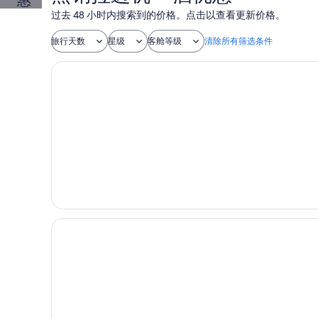
+酒
惠
过去 48 小时内搜索到的价格。点击以查看更新价格。
店
旅行天数
星级
客舱等级
清除所有筛选条件
优
苏梅布里扎海滩度假村
惠
低
至
4
折
苏梅岛班达拉水疗度假村及泳池别墅