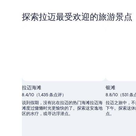
探索拉迈最受欢迎的旅游景点
拉迈海滩
银滩
8.4/10（1,435 条点评）
8.8/10（531 
说到假期，没有比在拉迈的热门海滩拉迈海
拉迈之旅中，不
滩度过慵懒时光更愉快的了。探索这安逸地
下午。探索这休
区的水疗，或寻访浮潜点。
点。