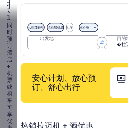
拉
迈
旅
同
已添加住宿
已添加机票
租车
经济舱
时
游
预
出发地
目的
订
套
酒
票
店
+
|
机
安心计划、放心预
票
拉
订、舒心出行
或
迈
租
车
机
可
享
票
优
热销拉迈机 + 酒优惠