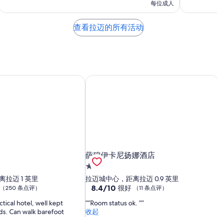
每位成人
查看拉迈的所有活动
萨穆伊卡尼扬娜酒店
萨穆伊卡尼扬娜酒店
萨穆伊卡尼扬娜酒店
2.0
星
拉迈 1 英里
拉迈城中心，距离拉迈 0.9 英里
住
8.4
8.4/10
很好
（250 条点评）
（11 条点评）
分，
宿
tical hotel, well kept
“Room status ok. ”
总
ds. Can walk barefoot
收起
分