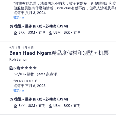
住
“
設施有點老舊，洗澡的水不夠大，蚊子有點多，但整體設計和
宿
但服務員沒有什麼熱情感，kids club有點不好，但私人沙灘及
点评于 八月 3, 2024
收起 ∧
往返
•
曼谷 (BKK) - 苏梅岛 (USM)
BKK - USM
•
直飞
USM - BKK
•
直飞
9 月 12 日 - 9 月 17 日
Baan Haad Ngam精品度假村和别墅 + 机票
Koh Samui
4.0
5 晚
星
-
超赞 （427 条点评）
8.6/10
住
“
VERY GOOD
”
宿
点评于 三月 6, 2023
收起 ∧
往返
•
曼谷 (BKK) - 苏梅岛 (USM)
BKK - USM
•
直飞
USM - BKK
•
直飞