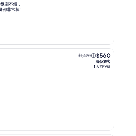
度氛圍不錯，
早餐都非常棒
”
$560
$1,420
每位旅客
1 天前报价