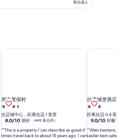
每位成人
周末度假村
拉麦城堡酒店
周末度假村
拉麦城堡酒店
周末度假村
拉麦城堡酒店
3.5
3.0
星
星
拉迈城中心，距离拉迈 1 英里
距离拉迈 0.4 英里
住
8.0
住
9.0
8.0/10
9.0/10
很好
好极了
（443 条点评）
（7 条点
分，
分，
宿
宿
“This is a property I can describe as good if
“Alles bestens, etwas hell
总
总
times travel back to about 15 years ago. I can
Leider kein safe im Zimmer
分
分