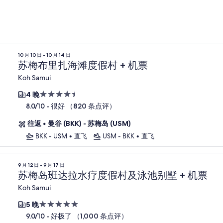
10 月 10 日 - 10 月 14 日
苏梅布里扎海滩度假村 + 机票
Koh Samui
4.5
4 晚
星
-
很好 （820 条点评）
8.0/10
住
往返
•
曼谷 (BKK) - 苏梅岛 (USM)
宿
BKK - USM
•
直飞
USM - BKK
•
直飞
9 月 12 日 - 9 月 17 日
苏梅岛班达拉水疗度假村及泳池别墅 + 机票
Koh Samui
5.0
5 晚
星
-
好极了 （1,000 条点评）
9.0/10