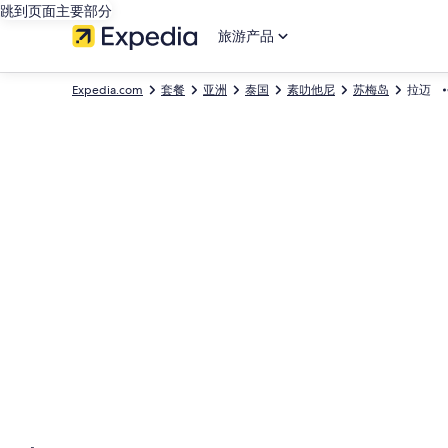
跳到页面主要部分
旅游产品
Expedia.com
套餐
亚洲
泰国
素叻他尼
苏梅岛
拉迈