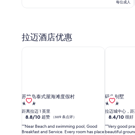
每位成人
拉迈酒店优惠
苏梅岛泰式屋海滩度假村
码头别墅
苏梅岛泰式屋海滩度假村
码头别墅
苏梅岛泰式屋海滩度假村
码头别墅
3.0
3.0
星
星
距离拉迈 1 英里
拉迈城中心，距离
住
8.8
住
8.4
8.8/10
8.4/10
超赞
很好
（669 条点评）
分，
分，
宿
宿
“Near Beach and swimming pool, Good
“Very good prac
总
总
Breakfast and Service. Every room has place
beautiful groun
分
分