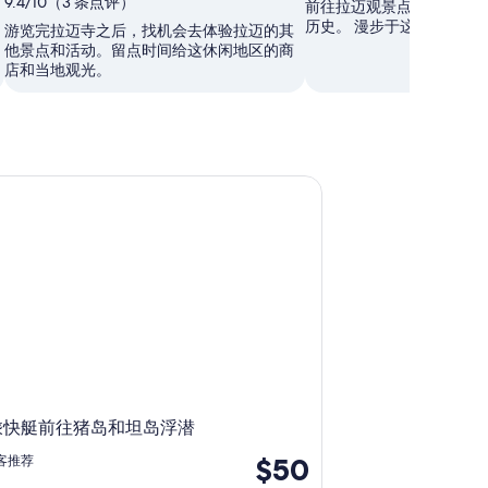
9.4/10（3 条点评）
前往拉迈观景点稍作停留，
历史。 漫步于这安逸地区
游览完拉迈寺之后，找机会去体验拉迈的其
他景点和活动。留点时间给这休闲地区的商
店和当地观光。
快艇前往猪岛和坦岛浮潜
乘快艇前往猪岛和坦岛浮潜
$50
客推荐