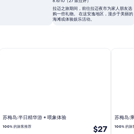
8.6/10（27 条点评）
拉迈之旅期间，前往拉迈夜市为家人朋友选
购一些礼物。 在这安逸地区，漫步于美丽的
海滩或体验娱乐活动。
苏梅岛:半日精华游 + 喂象体验
苏梅岛:乘
苏梅岛:半日精华游 + 喂象体验
苏梅岛:
$27
100
% 的旅客推荐
100
% 的旅