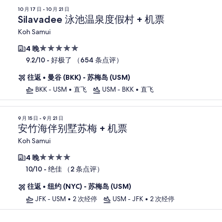
10 月 17 日 - 10 月 21 日
Silavadee 泳池温泉度假村 + 机票
Koh Samui
5.0
4 晚
星
-
好极了 （654 条点评）
9.2/10
住
往返
•
曼谷 (BKK) - 苏梅岛 (USM)
宿
BKK - USM
•
直飞
USM - BKK
•
直飞
9 月 15 日 - 9 月 21 日
安竹海伴别墅苏梅 + 机票
Koh Samui
4.0
4 晚
星
-
绝佳 （2 条点评）
10/10
住
往返
•
纽约 (NYC) - 苏梅岛 (USM)
宿
JFK - USM
•
2 次经停
USM - JFK
•
2 次经停