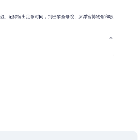
i
n
g
天堂剧院)。记得留出足够时间，到巴黎圣母院、罗浮宫博物馆和歌
o
u
r
o
n
e
d
a
y
t
r
i
p
t
o
B
o
r
d
e
a
u