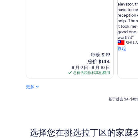
會
h
elevator, th
10，
10，
聽
e
have to ca
绝
绝
到
e
reception 
佳，
佳，
其
l
help. Ther
（35
（441
他
e
it took me 
条
条
房
v
good one. S
点
点
客
a
worth it”
评）
评）
說
t
SHU-
話
o
收起
的
r
每晚 $119
聲
i
新
总价 $144
音
s
价
8 月 9 日 - 8 月 10 日
。
o
格
总价含税款和其他费用
”
n
$144
e
更多
o
f
t
基
基于过去 24 
h
于
e
过
f
去
a
24
c
小
选择您在挑选拉丁区的家庭
t
时
o
内