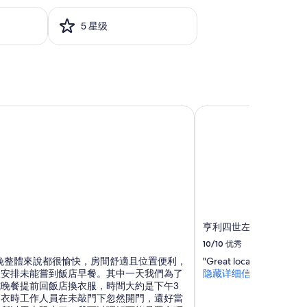
h
e
5 星级
r
e
c
e
p
t
i
亨利四世左岸酒店
o
n
i
s
s
o
h
e
l
亨利四世左岸酒店
p
f
10/10
优秀
u
晚整體來說都很愉快，房間舒適且位置便利，
"Great location and very f
l
人安排未能嘗到飯店早餐。其中一天我們為了
隐藏详细信息
f
晚餐提前回飯店換衣服，時間大約是下午3
o
更衣時工作人員在未敲門下忽然開門，還好當
r