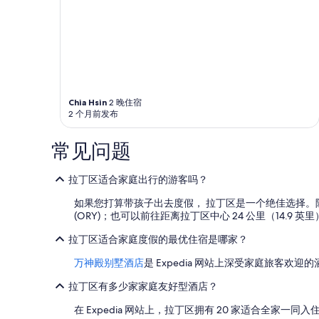
况
n
可
f
能
o
会
r
有
t
所
u
变
n
动。
a
Chia Hsin
2 晚住宿
可
t
2 个月前发布
能
e
需
l
遵
常见问题
y
守
o
其
n
拉丁区适合家庭出行的游客吗？
他
t
条
如果您打算带孩子出去度假， 拉丁区是一个绝佳选择
h
款。
(ORY)；也可以前往距离拉丁区中心 24 公里（14.9 英里
e
w
拉丁区适合家庭度假的最优住宿是哪家？
a
y
万神殿别墅酒店
是 Expedia 网站上深受家庭旅客
t
o
拉丁区有多少家家庭友好型酒店？
e
l
在 Expedia 网站上，拉丁区拥有 20 家适合全家一同
e