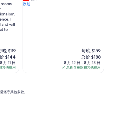
e
裡
e rooms
收起
10，
O
交
y
好
l
通
ionalism,
极
y
很
ence. I
了，
m
方
 and will
（1,001
p
便
it to
条
i
，
点
c
整
评）
g
體
i
環
每晚 $119
每晚 $159
f
境
新
价 $144
总价 $188
s
還
价
 8 月 11 日
8 月 12 日 - 8 月 13 日
a
不
格
和其他费用
总价含税款和其他费用
n
錯
44
$188
d
。
d
”
e
s
能需遵守其他条款。
s
e
r
t
s
.
T