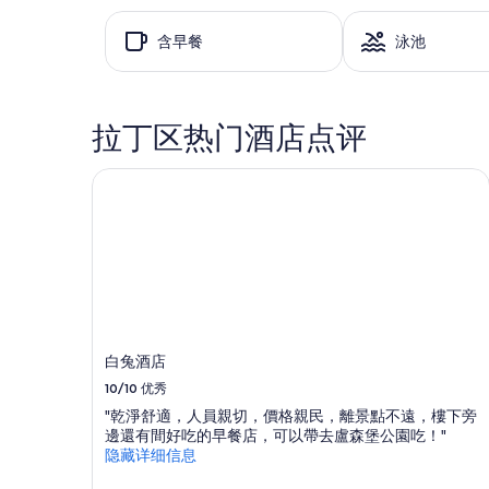
r
找
s
到
含早餐
泳池
f
的、
o
2
r
位
m
成
拉丁区热门酒店点评
e
人
t
1
o
晚
白兔酒店
c
住
h
宿
o
的
o
每
s
晚
e
最
t
低
h
价
e
格。
白兔酒店
h
价
o
10/10
优秀
格
t
和
"乾淨舒適，人員親切，價格親民，離景點不遠，樓下旁
e
供
邊還有間好吃的早餐店，可以帶去盧森堡公園吃！"
l
应
隐藏详细信息
.
情
U