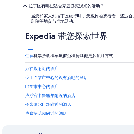
v
拉丁区有哪些适合家庭游览观光的活动？
a
当您和家人到拉丁区旅行时， 您也许会想看看一些适合儿童
t
剧院等地参与当地活动。
o
r
,
Expedia 带您探索世界
t
h
e
r
住宿
机票
套餐
租车
度假短租房
其他
更多预订方式
e
a
万神殿附近的酒店
r
e
位于巴黎市中心的设有酒吧的酒店
a
5
巴黎市中心的酒店
-
卢浮宫卡鲁塞尔附近的酒店
s
t
圣米歇尔广场附近的酒店
e
p
卢森堡花园附近的酒店
s
高等师范学校附近的酒店
t
a
位于蒙帕纳斯的精品酒店