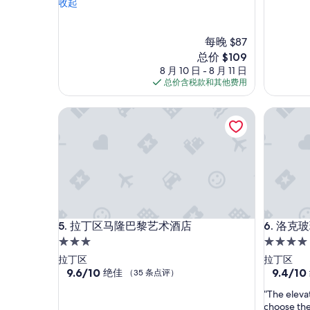
小
收起
好
很
但
极
好，
足
了，
（720
夠
每晚 $87
（828
条
一
条
点
新
总价 $109
人
点
评）
价
8 月 10 日 - 8 月 11 日
住
评）
格
总价含税款和其他费用
，
$109
隔
拉丁区马隆巴黎艺术酒店
洛克玻璃
音
不
太
好
，
白
天
會
聽
拉丁区马隆巴黎艺术酒店
洛克玻璃
5. 拉丁区马隆巴黎艺术酒店
6. 洛克
到
鴿
3.0
4.0
子
星
星
拉丁区
拉丁区
叫
住
9.6
住
9.4
9.6/10
9.4/10
绝佳
（35 条点评）
，
分，
分，
宿
宿
晚
“
“The elevat
总
总
上
T
choose the
分
分