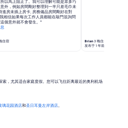
邊所以馬上阻止了。我可以理解可能是眾多巧
t
的意外，例如房間剛好整理到一半只差毛巾未
a
當時進房未插上房卡, 房務備品房間剛好在對
k
。但我相信如果每次工作人員都能在敲門並詢問
i
這個意外就不會發生。"
n
信息
g
c
a
 晚住宿
Brian
3 晚住宿
r
发布于 1 年前
e
o
f
o
u
r
l
探索，尤其适合家庭度假。您可以飞往距离最近的奥利机场
u
g
g
a
玻璃花园酒店
和
圣日耳曼左岸酒店
。
g
e
d
u
r