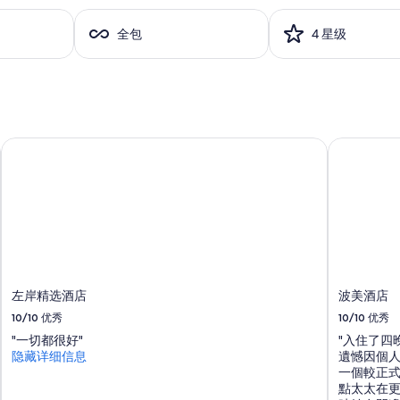
t
e
全包
4 星级
l
!
T
h
e
l
o
左岸精选酒店
波美酒店
c
a
t
i
o
n
i
s
p
左岸精选酒店
波美酒店
e
r
10/10
优秀
10/10
优秀
f
"一切都很好"
"入住了四
e
隐藏详细信息
遺憾因個
c
一個較正式
t
點太太在
—