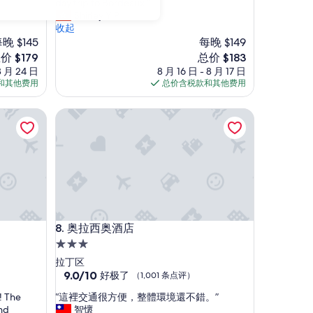
s
day trip to Bordeaux ”
很
w
Shirley Y P
好，
e
收起
（857
e
晚 $145
每晚 $149
条
t
点
新
价 $179
总价 $183
t
评）
价
8 月 24 日
8 月 16 日 - 8 月 17 日
h
格
和其他费用
总价含税款和其他费用
a
79
$183
t
奥拉西奥酒店
t
h
e
h
o
t
e
l
g
奥拉西奥酒店
8. 奥拉西奥酒店
i
v
3.0
e
星
拉丁区
u
住
9.0
9.0/10
好极了
（1,001 条点评）
s
分，
宿
t
“
l! The
“這裡交通很方便，整體環境還不錯。”
总
h
這
and
智懷
分