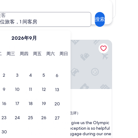
显示地图
旅客
搜索
 位旅客，1 间客房
2026年9月
贝洛伊酒店
星
星
星
星
星
星
二
周三
周四
周五
周六
周日
期
期
期
期
期
期
二
三
四
五
六
日
2
3
4
5
6
9
10
11
12
13
贝洛伊酒店
4. 贝洛伊酒店
4.0
16
17
18
19
20
星
圣日耳曼德佩区
住
8.4
8.4/10
很好
（857 条点评）
23
24
25
26
27
分，
宿
“
地點很好,附
“So sweet that the hotel give us the Olympic
总
S
很慢”
gifs and desserts. The reception is so helpful
分
30
o
for taking care of our luggage during our one
10，