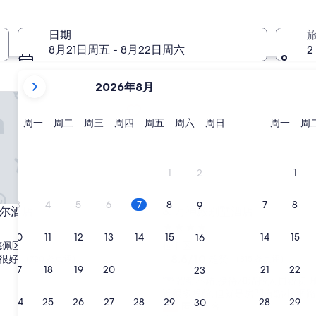
8 月 14 日 - 8 月 16 日
日期
8月21日周五 - 8月22日周六
2
当
2026年8月
前
酒店
万神殿别墅酒店
显
示
星
星
星
星
星
星
星
星
周一
周二
周三
周四
周五
周六
周日
周一
周
期
期
期
期
期
期
期
期
月
一
二
三
四
五
六
日
一
份
为
1
1
2
2026
年
3
4
5
6
7
8
7
8
9
酒店
万神殿别墅酒店
埃尔酒店
3. 万神殿别墅酒店
August
4.0
和
10
11
12
13
14
15
14
15
16
星
2026
德佩区
拉丁区
住
8.6
8.6/10
很好
超赞
年
（720 条点评）
（815 条点评）
17
18
19
20
21
22
21
22
23
分，
宿
September。
“
“整體都不錯,接待和清掃人員親切,
总
整
近很多餐館,但就是房間有點小,網路
分
24
25
26
27
28
29
28
29
30
體
匿名旅客
10，