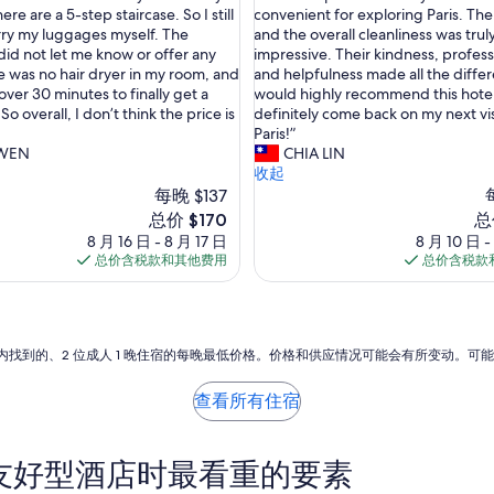
,
h
ere are a 5-step staircase. So I still
convenient for exploring Paris. Th
10，
但
a
rry my luggages myself. The
and the overall cleanliness was trul
很
就
d
did not let me know or offer any
impressive. Their kindness, profess
好，
是
a
e was no hair dryer in my room, and
and helpfulness made all the differ
（368
房
w
over 30 minutes to finally get a
would highly recommend this hotel
条
間
o
o overall, I don’t think the price is
definitely come back on my next vis
点
有
n
Paris!”
评）
點
d
WEN
CHIA LIN
小
e
收起
,
r
每晚 $137
網
f
新
新
总价 $170
总
路
u
价
价
8 月 16 日 - 8 月 17 日
8 月 10 日 -
很
l
格
格
总价含税款和其他费用
总价含税款
慢
s
$170
$1
”
t
a
y
a
小时内找到的、2 位成人 1 晚住宿的每晚最低价格。价格和供应情况可能会有所变动。可
t
t
查看所有住宿
h
i
s
友好型酒店时最看重的要素
h
o