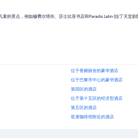
o
r
的景点，例如穆费尔塔街、莎士比亚书店和Paradis Latin (拉丁
e
x
p
l
o
r
i
n
g
P
位于香榭丽舍的豪华酒店
a
r
位于巴黎市中心的豪华酒店
i
s
第四区的酒店
.
位于第十五区的经济型酒店
T
h
第五区的酒店
e
r
双叟咖啡馆附近的酒店
o
位于蒙帕纳斯的Best Western酒店
o
m
蒙帕纳斯的酒店