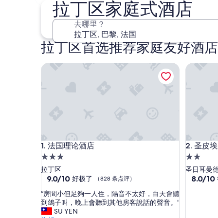
8 月 7 日 - 8 月 9 日
拉丁区家庭式酒店
去哪里？
拉丁区首选推荐家庭友好酒店
法国理论酒店
圣皮埃尔
法国理论酒店
圣皮埃尔
1. 法国理论酒店
2. 圣皮
3.0
2.0
星
星
拉丁区
圣日耳曼
住
9.0
住
8.0
9.0/10
8.0/10
好极了
（828 条点评）
分，
分，
宿
宿
“
“房間小但足夠一人住，隔音不太好，白天會聽
总
总
房
到鴿子叫，晚上會聽到其他房客說話的聲音。”
分
分
間
SU YEN
10，
10，