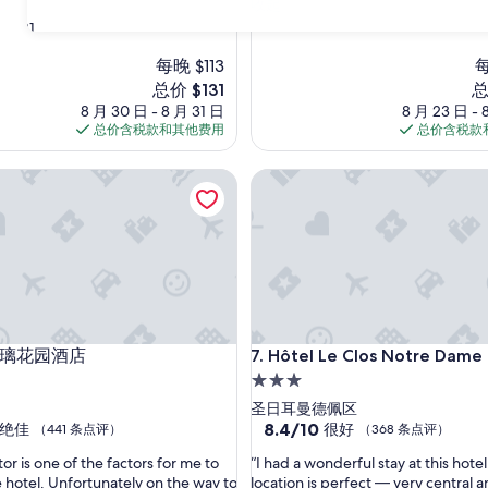
都
收起
超
不
赞，
31
錯
（815
,
每晚 $113
每
条
接
点
新
新
总价 $131
总
待
评）
价
价
8 月 30 日 - 8 月 31 日
8 月 23 日 - 
和
格
格
总价含税款和其他费用
总价含税款
清
$131
$1
掃
花园酒店
Hôtel Le Clos Notre Dame
人
員
親
切
,
地
點
很
好
花园酒店
Hôtel Le Clos Notre Dame
玻璃花园酒店
7. Hôtel Le Clos Notre Dame
,
附
3.0
近
星
圣日耳曼德佩区
很
住
8.4
8.4/10
绝佳
很好
（441 条点评）
（368 条点评）
多
分，
宿
餐
“
or is one of the factors for me to
“I had a wonderful stay at this hote
总
館
I
 hotel. Unfortunately on the way to
location is perfect — very central 
分