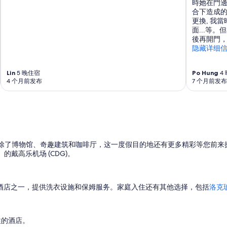
時她在門
v
合下造成
e
更換, 我
r
面...等
y
後再開門，
c
隐藏详细
e
n
t
Lin
5 晚住宿
Po Hung
4
r
4 个月前发布
7 个月前发布
a
l
a
n
d
c
。除了博物馆、奇趣建筑和咖啡厅，这一度假目的地还有更多精彩等您前来
o
）的戴高乐机场 (CDG)。
n
v
e
n
欢迎的酒店之一，提供洗衣设施和保姆服务。家庭入住还有其他选择，包括
洛克
i
e
n
t
入住的酒店。
f