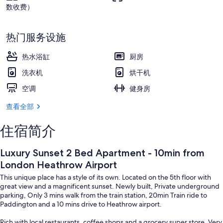
库
数收费）
用餐
热门服务设施
热水浴缸
厨房
洗衣机
烘干机
空调
健身房
查看全部
住宿简介
Luxury Sunset 2 Bed Apartment - 10min from
London Heathrow Airport
This unique place has a style of its own. Located on the 5th floor with
great view and a magnificent sunset. Newly built, Private underground
parking, Only 3 mins walk from the train station, 20min Train ride to
Paddington and a 10 mins drive to Heathrow airport.
Rich with local restaurants, coffee shops and a grocery super store. Very