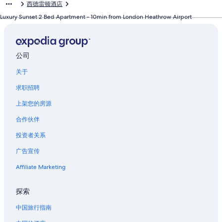
西德雷顿酒店
接
s
H
t
学
e
2
链
公
s
a
o
t
码
x
t
y
t
生
x
B
接
寓
D
t
u
m
头
u
Luxury Sunset 2 Bed Apartment - 10min from London Heathrow Airport
a
d
h
开
·
e
页
u
w
s
e
奢
r
y
e
e
间
C
d
面
p
i
e
n
华
y
页
P
B
页
o
r
的
l
t
l
t
河
A
面
a
r
面
v
o
链
e
h
u
n
景
C
公司
的
r
i
的
e
o
接
x
B
x
e
公
C
链
k
t
链
n
m
·
a
u
a
寓
O
关于
接
页
i
接
t
i
2
l
r
r
酒
M
面
s
G
n
页
c
y
L
店
M
求职招聘
的
h
a
T
面
o
i
i
页
O
链
M
r
r
的
n
n
v
面
D
上架您的房源
接
u
d
a
链
y
C
e
的
A
合作伙伴
s
e
f
接
&
o
r
链
T
e
n
a
W
v
p
接
I
投资者关系
u
·
l
I
e
o
O
m
B
g
F
n
o
N
广告宣传
页
y
a
I
t
l
I
面
T
r
n
G
S
N
Affiliate Marketing
的
h
S
e
a
t
C
链
e
q
a
r
r
E
探索
接
P
页
r
d
e
N
i
面
F
e
e
T
中国旅行指南
a
的
i
n
t
R
z
链
n
页
页
A