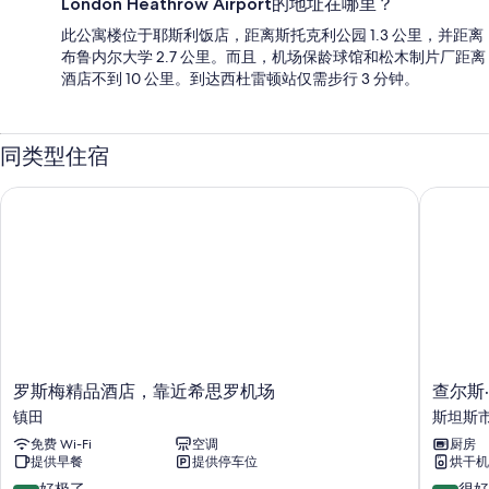
London Heathrow Airport的地址在哪里？
此公寓楼位于耶斯利饭店，距离斯托克利公园 1.3 公里，并距离
布鲁内尔大学 2.7 公里。而且，机场保龄球馆和松木制片厂距离
酒店不到 10 公里。到达西杜雷顿站仅需步行 3 分钟。
同类型住宿
罗斯梅精品酒店，靠近希思罗机场
查尔斯·
罗
查
罗斯梅精品酒店，靠近希思罗机场
查尔斯
斯
尔
镇田
斯坦斯
梅
斯
免费 Wi-Fi
空调
厨房
精
·
提供早餐
提供停车位
烘干机
品
霍
酒
普
9.2
8.2
好极了
很好