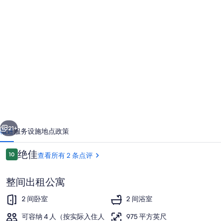
Luxury
Sunset
2
Bed
Apartment
-
10min
from
一个
下一个
London
21+
概述
服务设施
地点
政策
Heathrow
点
绝佳
10
查看所有 2 条点评
Airport
10/10
评
的
整间出租公寓
照
2 间卧室
2 间浴室
片
可容纳 4 人（按实际入住人
975 平方英尺