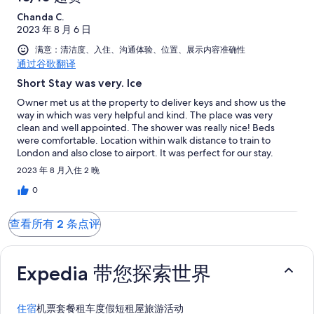
Chanda C.
2023 年 8 月 6 日
满意：清洁度、入住、沟通体验、位置、展示内容准确性
通过谷歌翻译
Short Stay was very. Ice
Owner met us at the property to deliver keys and show us the
way in which was very helpful and kind. The place was very
clean and well appointed. The shower was really nice! Beds
were comfortable. Location within walk distance to train to
London and also close to airport. It was perfect for our stay.
2023 年 8 月入住 2 晚
0
查看所有 2 条点评
Expedia 带您探索世界
住宿
机票
套餐
租车
度假短租屋
旅游活动