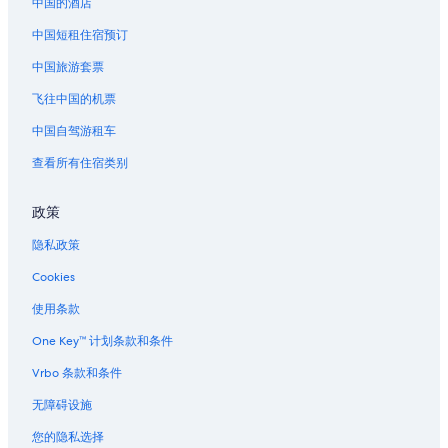
中国的酒店
z
接
s
面
面
L
a
b
的
的
W
中国短租住宿预订
页
u
链
链
E
面
r
接
接
M
中国旅游套票
的
y
B
飞往中国的机票
链
P
L
接
a
E
中国自驾游租车
r
Y
k
页
查看所有住宿类别
页
面
面
的
的
链
政策
链
接
隐私政策
接
Cookies
使用条款
One Key™ 计划条款和条件
Vrbo 条款和条件
无障碍设施
您的隐私选择