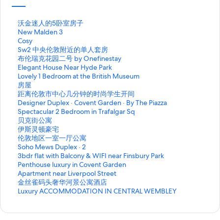
打
沃金迷人的5卧室房子
开
打
New Malden 3
沃
开
打
Cosy
金
N
开
打
Sw2 中央伦敦附近的单人套房
迷
e
C
开
打
布伦瑞克花园二号 by Onefinestay
人
w
o
S
开
打
Elegant House Near Hyde Park
的
M
s
w
布
开
打
Lovely 1 Bedroom at the British Museum
5
a
y
2
伦
E
开
打
房屋
卧
l
页
中
瑞
l
L
开
打
距离伦敦市中心几分钟的时尚学生开间
室
d
面
央
克
e
o
房
开
打
Designer Duplex · Covent Garden · By The Piazza
房
e
的
伦
花
g
v
屋
距
开
打
Spectacular 2 Bedroom in Trafalgar Sq
子
n
链
敦
园
a
e
页
离
D
开
打
贝克街公寓
页
3
接
附
二
n
l
面
伦
e
S
开
打
伊斯灵顿豪宅
面
页
近
号
t
y
的
敦
s
p
贝
开
打
伦敦地区一室一厅公寓
的
面
的
b
H
1
链
市
i
e
克
伊
开
打
Soho Mews Duplex · 2
链
的
单
y
o
B
接
中
g
c
街
斯
伦
开
打
3bdr flat with Balcony & WIFI near Finsbury Park
接
链
人
O
u
e
心
n
t
公
灵
敦
S
开
打
Penthouse luxury in Covent Garden
接
套
n
s
d
几
e
a
寓
顿
地
o
3
开
打
Apartment near Liverpool Street
房
e
e
r
分
r
c
页
豪
区
h
b
P
开
打
金丝雀码头奢华河景公寓酒店
页
f
N
o
钟
D
u
面
宅
一
o
d
e
A
开
打
Luxury ACCOMMODATION IN CENTRAL WEMBLEY
面
i
e
o
的
u
l
的
页
室
M
r
n
p
金
开
的
n
a
m
时
p
a
链
面
一
e
f
t
a
丝
L
链
e
r
a
尚
l
r
接
的
厅
w
l
h
r
雀
u