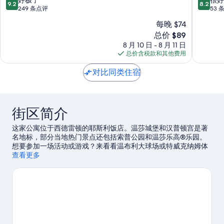
9.2
8.2
店，
斯
分，
分，
249 条点评
53 
靠
坦
总
总
每晚 $74
近
斯
分
分
新
希
总价 $89
市
10，
10，
价
思
中
好
很
8 月 10 日 - 8 月 11 日
格
罗
心
极
好，
总价含税款和其他费用
$89
机
斯
了，
53
场
坦
249
条
对比同类住宿
镇
斯
条
点
田
市
点
评
中
评
心
街区简介
这家公寓位于西德雷顿的耶斯利饭店。温莎城堡和汉普顿宫是著
名地标，部分当地热门景点还包括索普公园和温莎乐高®乐园。
想要参加一场活动或游戏？来看看温布利大球场或特威克纳姆体
育场都有哪些好玩的。
查看更多
访问我们的西德雷顿旅行指南
查看伦敦的更多公寓