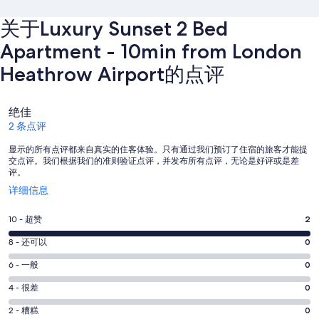
关于Luxury Sunset 2 Bed
Apartment - 10min from London
Heathrow Airport的点评
点
绝佳
评
2 条点评
显示的所有点评都来自真实的住客体验。只有通过我们预订了住宿的旅客才能提
交点评。我们根据我们的准则验证点评，并发布所有点评，无论是好评或是差
评。
在
详细信息
新
窗
10
10 - 超赞
2
口
分
中
8
8 - 还可以
0
-
打
分
超
6
6 - 一般
0
开
-
分
赞。
还
4
4 - 很差
0
-
2
分
可
一
2
条
2 - 糟糕
0