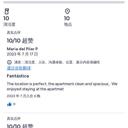
-
以。
分
般。
好
很
0
-
0
评，
差。
条
糟
条
共
10
10
0
好
糕。
好
有
条
清洁度
地点
评，
0
评，
2
点
好
共
真实点评
条
共
条
评，
有
评
好
10/10 超赞
有
点
共
2
评，
2
评
Maria del Pilar P.
有
条
共
条
2023 年 7 月 17 日
2
点
有
点
条
评
满意：清洁度、入住、沟通体验、位置、展示内容准确性
2
评
点
通过谷歌翻译
条
评
Fantástica
点
评
The location is perfect, the apartment clean and spacious,. We
enjoyed staying at the apartmet
2023 年 7 月入住 6 晚
0
真实点评
10/10 超赞