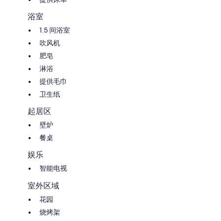
浴室
1.5 间浴室
吹风机
肥皂
淋浴
提供毛巾
卫生纸
起居区
壁炉
餐桌
娱乐
智能电视
室外区域
花园
烧烤架