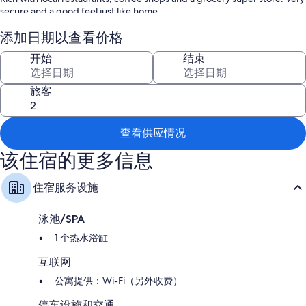
secure and a good feel just like home.
Fiat 500 available for rental (contact for availability)
添加日期以查看价格
开始
结束
旅客
查看供应情况
该住宿的更多信息
住宿服务设施
泳池/SPA
1 个热水浴缸
互联网
公寓提供：Wi-Fi（另外收费）
停车设施和交通