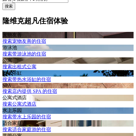
搜索
隆维克超凡住宿体验
宠物友善
搜索宠物友善的住宿
游泳池
搜索带游泳池的住宿
公寓
搜索出租式公寓
热水浴缸
搜索带热水浴缸的住宿
SPA
搜索店内提供 SPA 的住宿
公寓式酒店
搜索公寓式酒店
水上乐园
搜索带水上乐园的住宿
适合家庭游
搜索适合家庭游的住宿
共管公寓