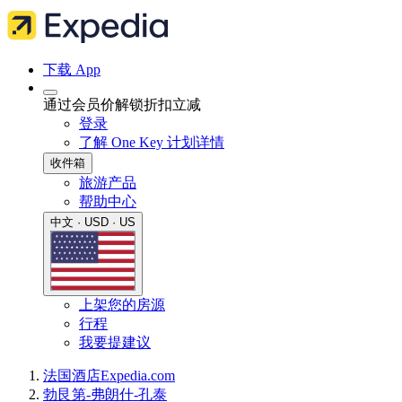
下载 App
通过会员价解锁折扣立减
登录
了解 One Key 计划详情
收件箱
旅游产品
帮助中心
中文 · USD · US
上架您的房源
行程
我要提建议
法国
酒店
Expedia.com
勃艮第-弗朗什-孔泰