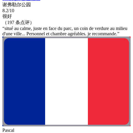
谢弗勒尔公园
8.2/10
很好
（197 条点评）
“situé au calme, juste en face du parc, un coin de verdure au milieu
d'une ville... Personnel et chambre agréables. je recommande.”
Pascal