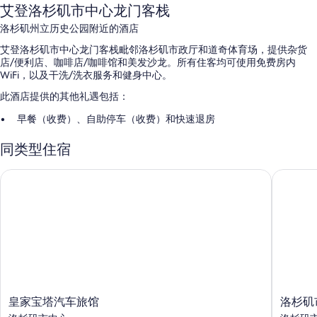
艾登洛杉矶市中心龙门客栈
洛杉矶州立历史公园附近的酒店
艾登洛杉矶市中心龙门客栈毗邻洛杉矶市政厅和道奇体育场，提供杂货
店/便利店、咖啡店/咖啡馆和美发沙龙。所有住客均可使用免费房内
WiFi，以及干洗/洗衣服务和健身中心。
此酒店提供的其他礼遇包括：
早餐（收费）、自助停车（收费）和快速退房
快速入住、礼品店和行李储存室
同类型住宿
前台保险箱、电梯和大堂电视
在住客点评中，早餐、员工服务和优越地理位置获得了诸多好评。
皇家宝塔汽车旅馆
洛杉矶市
客房特色
所有 52 间客房均配有空调等舒适设施/服务，以及免费 WiFi之类的设施/
服务。 在住客点评中，该住宿场所干净的客房得到了称赞。
其他客房便利设施/服务还包括：
浴室配备旋水按摩花洒和免费洗浴用品
42-英寸平板电视，带收费电视频道
皇
洛
皇家宝塔汽车旅馆
洛杉矶
家
杉
冰箱、咖啡机/冲茶器和每日客房清洁服务