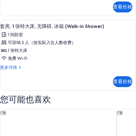
特
房,
照
查看价格
1
大
片
张
床,
特
套房, 1 张特大床, 无障碍, 冰箱 (Walk-
显
7
大
无
套房, 1 张特大床, 无障碍, 冰箱 (Walk-in Shower)
示
床,
障
1 间卧室
无
套
碍,
障
可容纳 2 人（按实际入住人数收费）
房,
碍,
冰
1 张特大床
冰
1
箱
箱
免费 Wi-Fi
张
更
的
套
更多详情
多
特
房,
所
信
大
1
息
有
查看价格
张
床,
照
特
无
大
片
您可能也喜欢
床,
障
无
碍,
障
Everhome Suites 安大略机场
洛杉矶国
广告
广告
冰
碍,
冰
箱
箱
(Walk-
(Walk-