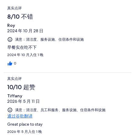
71
评，
1286
好
共
点
条
共
条
真实点评
评，
有
好
有
点
评
8/10 不错
共
1286
评，
1286
评
有
条
Roy
共
条
1286
点
2024 年 10 月 28 日
有
点
条
评
1286
满意：清洁度、服务设施、住宿条件和设施
评
点
条
早餐实在吃不下
评
点
2024 年 10 月入住 1 晚
评
0
真实点评
10/10 超赞
Tiffany
2026 年 5 月 11 日
满意：清洁度、员工和服务、服务设施、住宿条件和设施
通过谷歌翻译
Great place to stay
2026 年 5 月入住 1 晚