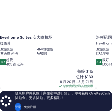
in
in
Shower)
Shower)
更
的
多
信
所
息
有
照
Everhome Suites 安大略机场
洛杉矶国
片
拉西莫
Hawthorn
游泳池
可带宠物
游泳池
免费 Wi-Fi
空调
含早餐
8.6
8.4
超赞
很好
8.6
8.4
分，
分，
405 条点评
1,00
总
总
每晚 $116
分
分
新
总计 $133
10，
10，
价
8 月 20 日 - 8 月 21 日
超
很
格
总价含税款和其他费用
赞，
好，
$133
405
1,001
登录帐户并从数千家住宿中进行预订，即可获得 OneKeyCash
条
条
奖励金。更多奖励，更多精彩！
点
点
评
评
登录
免费注册