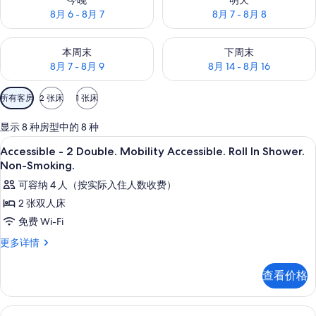
今晚
明天
8月 6 - 8月 7
8月 7 - 8月 8
查看本周末的空房情况：8月 7 - 8月 9
查看下周末的空房情况：8月 14 -
本周末
下周末
8月 7 - 8月 9
8月 14 - 8月 16
可
所有客房
2 张床
1 张床
用
的
显示 8 种房型中的 8 种
客
办公桌、熨斗/熨衣板、免费 WiFi、闹
显
1
Accessible - 2 Double. Mobility Accessible. Roll In Shower.
房
示
Non-Smoking.
筛
Accessible
可容纳 4 人（按实际入住人数收费）
选
-
条
2 张双人床
2
件
免费 Wi-Fi
Double.
Accessible
更多详情
Mobility
-
Accessible.
2
查看价格
Roll
Double.
In
Mobility
Accessible.
Shower.
办公桌、熨斗/熨衣板、免费 WiFi、闹
显