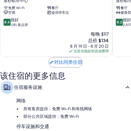
洛杉矶市中心
洛杉矶
宝
矶
免费 Wi-Fi
餐厅
餐厅
塔
市
空调
提供停车位
健身房
汽
中
车
心
8.4
8.2
很好
很好
8.4
8.2
旅
希
分，
分，
1,151 条点评
2,5
馆
尔
总
总
每晚 $117
洛
顿
分
分
新
杉
总价 $134
逸
10，
10，
价
矶
林
很
很
8 月 19 日 - 8 月 20 日
格
市
酒
好，
好，
总价含税款和其他费用
$134
中
店
1,151
2,577
心
洛
条
条
对比同类住宿
杉
点
点
矶
评
评
该住宿的更多信息
市
中
住宿服务设施
心
网络
所有客房提供：免费 Wi-Fi 和有线网络
部分公共区域提供：免费 Wi-Fi
停车设施和交通