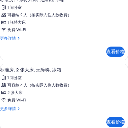
Shower)
示
in
的
1 间卧室
Shower)
标
更
所
可容纳 2 人（按实际入住人数收费）
准
多
有
1 张特大床
信
房,
照
息
免费 Wi-Fi
1
片
标
更多详情
张
准
特
房,
查看价格
1
大
张
床,
特
办公桌、熨斗/熨衣板、免费 WiFi、闹
显
8
大
无
标准房, 2 张大床, 无障碍, 冰箱
示
床,
烟
1 间卧室
无
标
房,
烟
可容纳 4 人（按实际入住人数收费）
准
房,
冰
2 张大床
冰
房,
箱
箱
免费 Wi-Fi
2
更
的
标
更多详情
多
张
准
所
信
大
房,
息
有
查看价格
2
床,