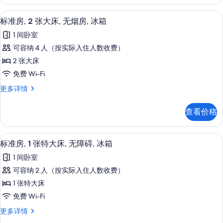
照
张
无
大
片
办公桌、熨斗/熨衣板、免费 WiFi、闹
显
9
床,
障
标准房, 2 张大床, 无烟房, 冰箱
示
无
碍,
1 间卧室
障
标
冰
碍,
可容纳 4 人（按实际入住人数收费）
准
冰
箱
2 张大床
箱
房,
的
更
免费 Wi-Fi
2
多
所
标
更多详情
信
张
准
有
息
大
房,
照
查看价格
2
床,
片
张
无
大
办公桌、熨斗/熨衣板、免费 WiFi、闹
显
8
床,
烟
标准房, 1 张特大床, 无障碍, 冰箱
示
无
房,
1 间卧室
烟
标
冰
房,
可容纳 2 人（按实际入住人数收费）
准
冰
箱
1 张特大床
箱
房,
的
更
免费 Wi-Fi
1
多
所
标
更多详情
信
张
准
有
息