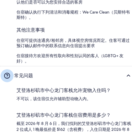
认他们是否可以为您安排合适的客房
住宿确认执行下列清洁和消毒规程：We Care Clean（贝斯特韦
斯特）。
其他注意事项
住宿可提供连通房/相邻房，具体视空房情况而定。住客可通过
预订确认邮件中的联系信息向住宿提出要求
住宿接待方欢迎所有性取向和性别认同的客人（LGBTQ+ 友
好）。
常见问题
艾登洛杉矶市中心龙门客栈允许宠物入住吗？
不可以，该住宿仅允许辅助型动物入内。
艾登洛杉矶市中心龙门客栈住宿费用是多少？
截至 2026 年 8 月 6 日，我们找到的艾登洛杉矶市中心龙门客栈
2 位成人 1 晚最低价是 $162（含税费），入住日期是 2026 年 8