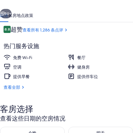
中
一个
下一个
心
50+
概述
客房
地点
政策
龙
点
超赞
8.8
查看所有 1,286 条点评
门
8.8/10
评
客
热门服务设施
栈
免费 Wi-Fi
餐厅
的
空调
健身房
照
提供早餐
提供停车位
外观
片
查看全部
库
客房选择
查看这些日期的空房情况
查看今晚的空房情况：8月 6 - 8月 7
查看明天的空房情况：8月 7 - 8