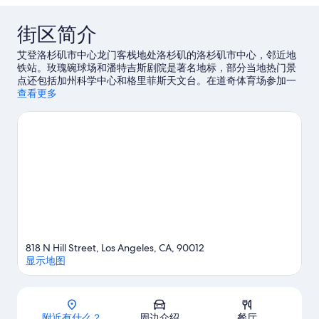
街区简介
艾登洛杉矶市中心龙门客栈地处洛杉矶的洛杉矶市中心，邻近地
铁站。玫瑰碗球场和潘特吉斯剧院是著名地标，部分当地热门景
点还包括加州科学中心和格里菲斯天文台。在道奇体育场参加一
场活动或游戏，腾出时间，参观不容错过的热门景点好莱坞环球
查看更多
影城。
访问我们的洛杉矶旅行指南
818 N Hill Street, Los Angeles, CA, 90012
显示地图
地图
附近有什么？
周边介绍
餐厅