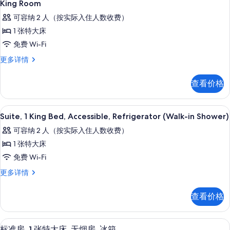
5
Roll
King Room
Non-
示
In
可容纳 2 人（按实际入住人数收费）
Smoking.
Shower.
King
Non-
的
1 张特大床
Room
Smoking.
所
免费 Wi-Fi
的
更
有
多
King
更多详情
所
信
Room
照
有
息
更
查看价格
片
多
照
信
片
息
办公桌、熨斗/熨衣板、免费 WiFi、闹
显
7
Suite, 1 King Bed, Accessible, Refrigerator (Walk-in Shower)
示
可容纳 2 人（按实际入住人数收费）
Suite,
1 张特大床
1
免费 Wi-Fi
King
Bed,
Suite,
更多详情
1
Accessible,
King
Refrigerator
查看价格
Bed,
(Walk-
Accessible,
Refrigerator
in
办公桌、熨斗/熨衣板、免费 WiFi、闹
显
7
(Walk-
标准房, 1 张特大床, 无烟房, 冰箱