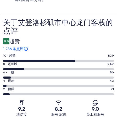
关于艾登洛杉矶市中心龙门客栈的
点
点评
评
超赞
8.8
1,286 条点评
10
10 - 超赞
839
分
8
8 - 还可以
247
-
分
超
6
6 - 一般
86
-
分
赞。
还
4
4 - 很差
43
-
839
分
可
一
2
条
2 - 糟糕
71
-
以。
分
般。
好
很
247
-
86
评，
差。
条
糟
条
共
9.2
8.2
9.0
43
好
糕。
好
有
条
清洁度
服务设施
员工和服务
评，