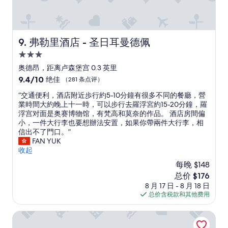
s
o
o
w
a
n
e
t
w
r
t
a
e
e
s
弗勒里酒店 - 圣日耳曼德佩
9. 弗勒里酒店 - 圣日耳曼德佩
c
n
p
3.0
l
t
e
e
i
星
r
奥德昂，距离卢森堡宫 0.3 英里
a
v
f
住
9.4
9.4/10
绝佳
（281 条点评）
n
e
e
宿
分，
a
.
c
“
“交通便利，酒店附近歩行約5-10分鐘有很多不同的餐廳，營
总
n
E
t
交
業時間大約晚上十一時，可以步行去羅浮宮約15-20分鐘，羅
分
d
v
-
通
浮宫对面是奥赛博物馆，有梵高和莫奈的作品。 酒店房間偏
10，
t
e
e
便
小，一件大行李也要想辦法安置，如果你帶兩件大行李，相
绝
h
r
a
利
信出不了門口。”
佳，
e
y
s
，
FAN YUK
（281
s
t
y
酒
收起
条
p
h
w
店
点
每晚 $148
a
i
a
附
评）
w
n
新
总价 $176
l
近
a
g
价
k
8 月 17 日 - 8 月 18 日
歩
s
w
格
i
总价含税款和其他费用
行
w
e
$176
n
約
o
a
g
5
波美酒店
n
s
t
-