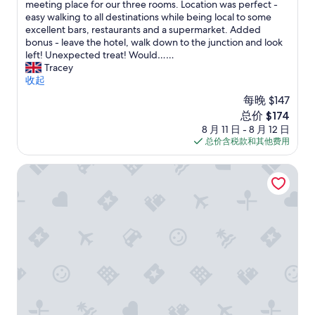
o
meeting place for our three rooms. Location was perfect -
佳，
v
easy walking to all destinations while being local to some
（60
e
excellent bars, restaurants and a supermarket. Added
条
d
bonus - leave the hotel, walk down to the junction and look
点
e
left! Unexpected treat! Would……
评）
v
Tracey
e
收起
r
每晚 $147
y
新
总价 $174
t
价
8 月 11 日 - 8 月 12 日
h
格
总价含税款和其他费用
i
$174
n
g
卢森堡公园酒店
a
b
o
u
t
o
u
r
s
t
a