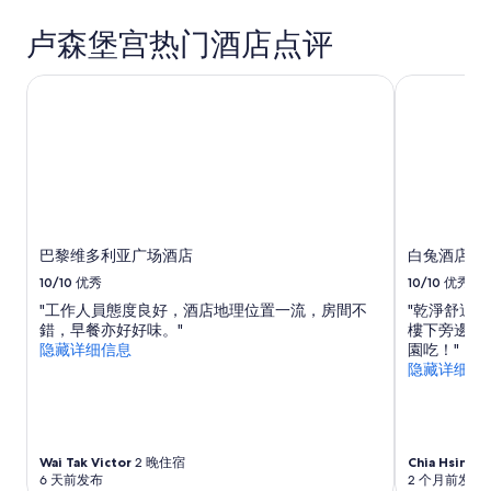
t
r
内
r
t
h
y
找
t
卢森堡宫热门酒店点评
y
e
c
到
a
l
r
o
的、
i
e
o
巴黎维多利亚广场酒店
白兔酒店
m
2
n
r
o
f
位
s
o
m
o
成
o
o
v
r
人
r
m
e
t
1
t
.
r
a
晚
h
”
y
b
住
e
i
l
宿
w
n
e
的
i
巴黎维多利亚广场酒店
白兔酒店
c
.
每
n
o
T
10/10
优秀
10/10
优秀
晚
d
n
h
最
o
"工作人員態度良好，酒店地理位置一流，房間不
"乾淨舒適
v
e
低
w
錯，早餐亦好好味。"
樓下旁邊還
e
b
价
s
隐藏详细信息
園吃！"
n
r
格。
w
隐藏详细信
i
e
价
i
e
a
格
t
n
k
和
h
t
f
供
o
.
a
Wai Tak Victor
2 晚住宿
Chia Hsin
2 
应
u
T
s
6 天前发布
2 个月前发布
情
t