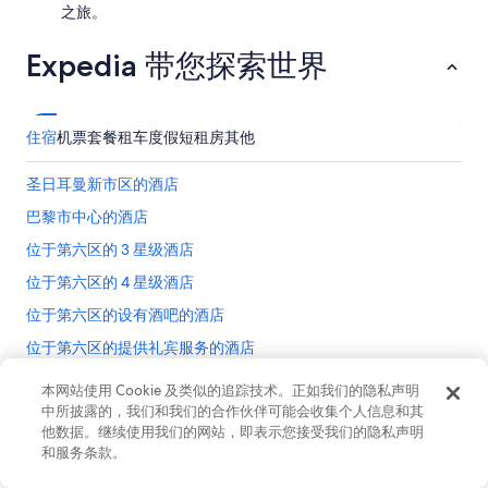
m
t
之旅。
i
a
t
a
i
o
l
Expedia 带您探索世界
n
n
m
e
s
e
n
w
n
t
a
t
住宿
机票
套餐
租车
度假短租房
其他
r
b
i
a
s
o
n
圣日耳曼新市区的酒店
o
n
c
r
t
巴黎市中心的酒店
e
c
o
,
o
位于第六区的 3 星级酒店
t
m
t
h
a
位于第六区的 4 星级酒店
t
e
k
o
l
位于第六区的设有酒吧的酒店
i
n
a
n
p
位于第六区的提供礼宾服务的酒店
d
g
a
y
i
第六区的酒店
d
s
本网站使用 Cookie 及类似的追踪技术。正如我们的隐私声明
t
s
e
中所披露的，我们和我们的合作伙伴可能会收集个人信息和其
位于巴黎的 3 星级酒店
v
.
r
他数据。继续使用我们的网站，即表示您接受我们的隐私声明
e
B
位于巴黎的 4 星级酒店
v
r
和服务条款。
公司
r
i
y
位于巴黎的 5 星级酒店
e
n