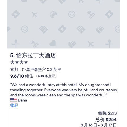
f
评）
v
r
u
e
e
l
r
a
l
y
v
y
c
e
d
o
r
e
m
y
s
f
m
i
y
u
g
b
c
n
怡东拉丁大酒店
5. 怡东拉丁大酒店
e
h
e
d
,
d
4.0
s
e
.
星
索邦，距离卢森堡宫 0.2 英里
,
a
T
住
t
9.6
9.6/10
绝佳
s
（408 条点评）
h
h
宿
分，
y
e
“
“We had a wonderful stay at this hotel. My daughter and I
e
总
t
s
W
traveling together. Everyone was very helpful and courteous
p
分
o
w
e
and the rooms were clean and the spa was wonderful.”
o
10，
g
i
h
Dana
o
绝
o
m
a
收起
l
佳，
e
m
d
w
（408
v
每晚 $213
i
a
a
条
e
n
新
总价 $254
w
s
点
r
g
价
8 月 16 日 - 8 月 17 日
o
s
评）