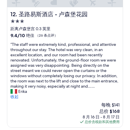
前
f
L
e
李
回
w
a
t
也
飯
a
圣路易斯酒店 - 卢森堡花园
t
12. 圣路易斯酒店 - 卢森堡花园
.
要
店
s
i
A
想
換
3.0
f
n
d
辦
衣
r
星
距离卢森堡宫 0.3 英里
Q
d
法
服
i
住
u
9.4
e
9.4/10
安
绝佳
（26 条点评）
，
e
a
宿
分，
d
置
時
n
“
“The staff were extremely kind, professional, and attentive
r
总
b
，
間
d
T
throughout our stay. The hotel was very clean, in an
t
分
o
如
大
l
h
excellent location, and our room had been recently
e
10，
n
果
約
y
e
renovated. Unfortunately, the ground-floor room we were
r
绝
u
你
是
a
s
assigned was very disappointing. Being directly on the
p
佳，
s
帶
下
n
t
street meant we could never open the curtains or the
e
（26
-
兩
午
d
a
windows without completely losing our privacy. In addition,
r
条
l
件
3
p
f
the room was next to the lift and close to the main entrance,
f
点
e
大
點
r
f
making it very noisy, especially at night and……
e
评）
a
行
太
o
w
Erika
c
v
李
太
m
e
收起
t
e
，
在
p
r
-
t
相
更
每晚 $141
t
e
n
h
信
衣
l
新
总价 $168
e
e
e
出
時
y
价
8 月 16 日 - 8 月 17 日
x
a
h
不
工
h
格
总价含税款和其他费用
t
r
o
了
作
e
$168
r
s
t
門