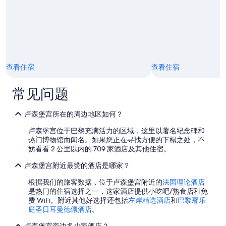
a
e
y
t
r
.
h
f
I
r
u
n
o
l
a
b
s
d
e
e
d
s
查看住宿
查看住宿
l
i
,
e
t
s
c
常见问题
i
l
t
o
i
i
n
p
o
卢森堡宫所在的周边地区如何？
,
p
n
t
e
卢森堡宫位于巴黎充满活力的区域，这里以著名纪念碑和
o
h
r
热门博物馆而闻名。如果您正在寻找方便的下榻之处，不
f
e
s
妨看看 2 公里以内的 709 家酒店及其他住宿。
t
r
,
r
o
卢森堡宫附近最赞的酒店是哪家？
o
a
o
r
d
m
根据我们的旅客数据，位于卢森堡宫附近的
法国理论酒店
b
i
w
是热门的住宿选择之一，这家酒店提供小吃吧/熟食店和免
a
t
a
费 WiFi。附近其他好选择还包括
左岸精选酒店
和
巴黎馨乐
s
i
s
庭圣日耳曼德佩酒店
。
i
o
n
c
n