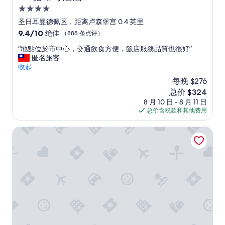
v
B
.
n
4.0
e
e
D
’
a
星
圣日耳曼德佩区，距离卢森堡宫 0.4 英里
i
e
t
n
住
n
f
9.4
9.4/10
绝佳
（888 条点评）
e
d
g
i
宿
分，
v
c
“
“地點位於市中心，交通飲食方便，飯店服務品質也很好”
d
n
总
e
o
地
匿名旅客
i
i
分
n
u
點
收起
r
t
10，
e
r
位
e
e
绝
n
每晚 $276
t
於
c
l
佳，
o
e
新
总价 $324
市
t
y
（888
u
o
价
8 月 10 日 - 8 月 11 日
中
l
r
条
g
u
格
总价含税款和其他费用
心
y
e
点
h
s
$324
，
o
c
评）
s
s
交
圣日耳曼阿巴耶酒店
n
o
p
t
通
t
m
a
a
飲
h
m
c
f
食
e
e
e
f
方
s
n
t
.
便
t
d
o
T
，
r
!
f
h
飯
e
”
u
e
店
e
l
r
服
t
l
o
務
m