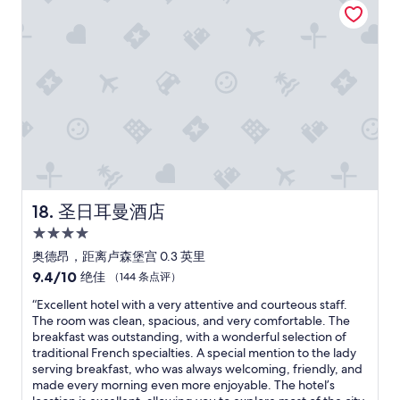
r
r
t
陽
o
n
t
台
u
a
h
可
n
n
i
以
d
d
s
看
-
E
d
到
f
F
i
聖
l
F
d
賽
o
E
n
芙
o
C
o
林
r
T
t
教
r
I
f
堂
o
V
e
(
圣日耳曼酒店
18. 圣日耳曼酒店
o
E
e
遠
m
a
4.0
l
一
w
i
l
點
星
奥德昂，距离卢森堡宫 0.3 英里
e
r
i
還
住
9.4
9.4/10
w
绝佳
（144 条点评）
c
k
可
宿
分，
e
o
e
看
“
“Excellent hotel with a very attentive and courteous staff.
总
r
n
a
到
E
The room was clean, spacious, and very comfortable. The
分
e
d
4
聖
x
breakfast was outstanding, with a wonderful selection of
10，
a
i
-
母
c
traditional French specialties. A special mention to the lady
绝
s
t
s
院
e
serving breakfast, who was always welcoming, friendly, and
佳，
s
i
t
和
l
made every morning even more enjoyable. The hotel’s
（144
i
o
a
萬