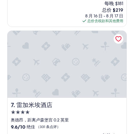
n
i
绝
a
每晚 $181
d
g
v
n
佳，
n
a
新
总价 $219
r
e
g
（782
d
u
价
o
8 月 16 日 - 8 月 17 日
n
b
条
w
g
格
u
总价含税款和其他费用
i
a
点
e
h
$219
n
e
c
评）
l
t
d
n
雷加米埃酒店
k
l
e
P
c
!
m
r
a
e
”
a
a
r
”
i
n
i
n
d
s
t
I
a
a
t
n
i
r
d
n
a
t
e
v
h
d
e
e
.
l
r
I
i
e
雷加米埃酒店
7. 雷加米埃酒店
h
n
c
a
g
4.0
e
d
t
p
星
奥德昂，距离卢森堡宫 0.2 英里
i
o
t
住
t
9.6
9.6/10
绝佳
（331 条点评）
g
i
t
宿
分，
e