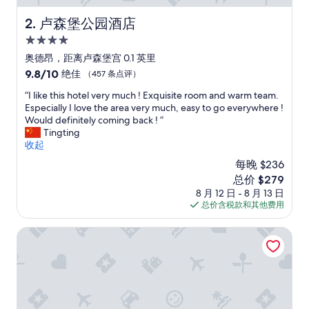
y
a
卢森堡公园酒店
2. 卢森堡公园酒店
t
4.0
M
a
星
奥德昂，距离卢森堡宫 0.1 英里
d
住
9.8
9.8/10
绝佳
（457 条点评）
e
宿
分，
l
“
“I like this hotel very much ! Exquisite room and warm team.
总
e
I
Especially I love the area very much, easy to go everywhere !
分
i
l
Would definitely coming back ! ”
10，
n
i
Tingting
绝
e
k
收起
佳，
d
e
（457
每晚 $236
e
t
条
S
新
总价 $279
h
点
e
价
8 月 12 日 - 8 月 13 日
i
评）
n
格
总价含税款和其他费用
s
l
$279
h
i
o
维拉德普雷别墅
s
t
.
e
V
l
e
v
r
e
y
r