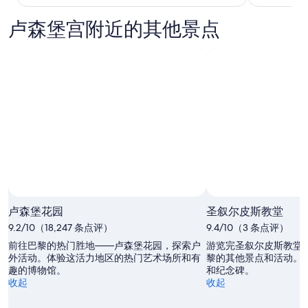
h
t
况
c
e
w
可
o
卢森堡宫附近的其他景点
h
a
能
m
o
s
会
p
t
o
有
l
e
u
所
e
l
t
变
t
a
s
动。
e
l
t
可
l
s
a
能
y
o
n
需
l
d
d
遵
o
i
i
守
s
d
n
其
i
n
g
他
n
o
,
条
g
t
w
款。
o
卢森堡花园
圣叙尔皮斯教堂
p
i
u
r
9.2/10（18,247 条点评）
9.4/10（3 条点评）
t
r
o
h
p
前往巴黎的热门胜地——卢森堡花园，探索户
游览完圣叙尔皮斯教堂
v
a
r
外活动。体验这活力地区的热门艺术场所和有
黎的其他景点和活动。
i
w
i
趣的博物馆。
和纪念碑。
d
o
v
收起
收起
e
n
a
b
d
c