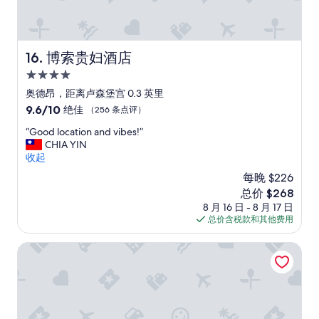
o
i
d
l
次
t
u
n
”
e
工
s
r
g
r
作
.
r
i
.
人
”
o
s
博索贵妇酒店
16. 博索贵妇酒店
I
員
o
l
u
都
4.0
m
i
n
能
h
星
k
奥德昂，距离卢森堡宫 0.3 英里
d
在
a
e
住
e
9.6
9.6/10
敲
绝佳
（256 条点评）
d
5
r
宿
分，
門
b
0
“
“Good location and vibes!”
s
总
並
e
0
G
CHIA YIN
t
分
詢
e
y
o
收起
a
10，
問
n
e
o
n
绝
後
每晚 $226
r
a
d
d
佳，
再
e
新
总价 $268
r
l
t
（256
開
c
价
s
8 月 16 日 - 8 月 17 日
o
h
条
門
e
格
o
总价含税款和其他费用
c
a
点
，
n
$268
l
a
t
评）
這
t
d
t
巴黎圣塞维林公园酒店
s
個
l
o
i
m
意
y
r
o
a
外
r
s
n
l
就
e
o
a
l
不
n
m
n
e
會