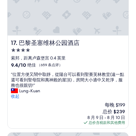
o
e
d
r
發
v
t
v
r
生
a
h
i
o
。
t
i
b
o
”
e
n
e
m
d
g
s
s
.
-
!
a
U
b
”
r
巴黎圣塞维林公园酒店
17. 巴黎圣塞维林公园酒店
n
u
e
f
4.0
t
c
o
r
星
o
索邦，距离卢森堡宫 0.4 英里
r
o
m
住
9.4
9.4/10
绝佳
（659 条点评）
t
o
m
宿
分，
u
m
o
“
“位置方便又鬧中取靜，從陽台可以看到聖賽芙林教堂(遠一點
总
n
s
n
位
還可看到聖母院和萬神殿的屋頂)，房間大小適中又乾淨，服
分
a
c
i
置
務也很親切!”
10，
t
l
n
方
Lung-Kuan
绝
e
e
P
便
收起
佳，
l
a
a
又
（659
y
每晚 $199
n
r
鬧
条
,
,
新
总价 $239
i
中
点
t
m
价
8 月 9 日 - 8 月 10 日
s
取
评）
h
o
格
总价含税款和其他费用
,
靜
e
d
$239
b
，
g
e
u
從
圣日耳曼酒店