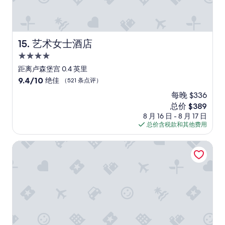
a
t
a
卡
t
n
t
h
n
,
o
a
c
e
d
房
a
n
a
h
t
務
l
e
n
o
h
備
艺术女士酒店
l
15. 艺术女士酒店
x
’
t
e
品
t
c
t
e
4.0
b
房
h
e
b
l
a
星
間
距离卢森堡宫 0.4 英里
e
l
e
.
t
剛
住
s
9.4
9.4/10
l
绝佳
（521 条点评）
h
h
h
好
h
宿
分，
e
e
i
r
在
每晚 $336
o
总
n
l
g
o
對
p
新
总价 $389
分
t
p
h
o
面
s
价
10，
8 月 16 日 - 8 月 17 日
l
e
l
m
.
a
格
绝
总价含税款和其他费用
o
d
y
w
.
n
$389
佳，
c
a
r
a
.
d
（521
a
博索贵妇酒店
s
e
s
等
r
条
t
t
c
e
。
e
点
i
h
o
v
但
s
评）
o
e
m
e
我
t
n
b
m
n
相
a
,
u
e
s
信
u
a
i
n
m
如
r
n
l
d
a
果
a
d
d
e
l
每
n