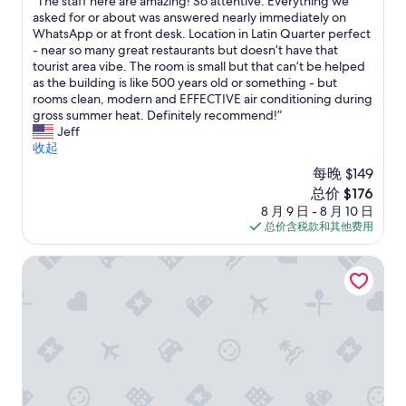
f
“
“The staff here are amazing! So attentive. Everything we
c
总
n
u
T
asked for or about was answered nearly immediately on
e
分
i
l
h
WhatsApp or at front desk. Location in Latin Quarter perfect
f
10，
n
a
e
- near so many great restaurants but doesn’t have that
o
绝
g
n
s
tourist area vibe. The room is small but that can’t be helped
r
佳，
.
d
t
as the building is like 500 years old or something - but
o
（415
”
c
a
rooms clean, modern and EFFECTIVE air conditioning during
u
条
o
f
gross summer heat. Definitely recommend!”
r
点
u
f
Jeff
t
评）
r
h
收起
h
t
e
r
每晚 $149
e
r
e
新
总价 $176
o
e
e
价
8 月 9 日 - 8 月 10 日
u
a
r
格
总价含税款和其他费用
s
r
o
$176
a
e
o
n
a
弗勒里酒店 - 圣日耳曼德佩
m
d
m
s
t
a
.
h
z
L
e
i
o
r
n
c
o
g
a
o
!
t
m
S
i