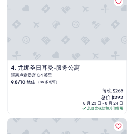
a
a
m
t
n
t
i
r
e
o
o
a
n
o
m
,
m
.
a
s
E
n
,
s
d
e
p
t
x
e
h
c
c
e
e
i
h
尤娜圣日耳曼-服务公寓
4. 尤娜圣日耳曼-服务公寓
l
a
o
l
l
距离卢森堡宫 0.4 英里
t
e
l
e
9.8
9.8/10
绝佳
（86 条点评）
n
y
l
分，
t
每晚 $265
I
i
总
s
l
新
s
总价 $292
分
h
o
价
b
10，
8 月 23 日 - 8 月 24 日
o
v
格
e
绝
总价含税款和其他费用
w
e
$292
a
佳，
e
t
u
（86
怡东拉丁大酒店
r
h
t
条
s
e
i
点
,
a