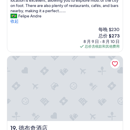
l
location is excellent, allowing you to explore most of the city
条
g
n
r
神
e
on foot. There are also plenty of restaurants, cafés, and bars
点
n
i
h
殿
n
nearby, making it a perfect……
评）
e
n
o
的
t
Felipe Andre
d
g
t
屋
h
收起
w
d
e
頂
o
a
u
每晚 $230
l
)
t
s
r
e
，
新
总价 $273
e
v
i
x
房
价
8 月 9 日 - 8 月 10 日
l
e
n
p
間
格
总价含税款和其他费用
w
r
g
e
大
$273
i
y
g
r
小
t
德布奇酒店
d
r
i
適
h
i
o
e
中
a
s
s
n
又
v
a
s
c
乾
e
p
s
e
淨
r
p
u
.
，
y
o
m
T
服
a
i
m
h
務
t
n
e
e
也
t
t
r
r
很
e
i
h
e
親
n
n
e
w
切
t
g
a
a
!
i
德布奇酒店
.
19. 德布奇酒店
t
s
”