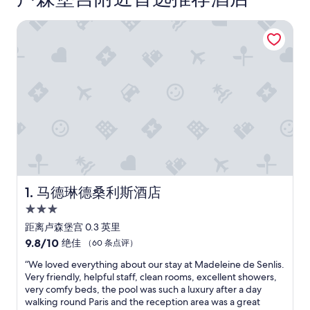
马德琳德桑利斯酒店
马德琳德桑利斯酒店
1. 马德琳德桑利斯酒店
3.0
星
距离卢森堡宫 0.3 英里
住
9.8
9.8/10
绝佳
（60 条点评）
宿
分，
“
“We loved everything about our stay at Madeleine de Senlis.
总
W
Very friendly, helpful staff, clean rooms, excellent showers,
分
e
very comfy beds, the pool was such a luxury after a day
10，
l
walking round Paris and the reception area was a great
绝