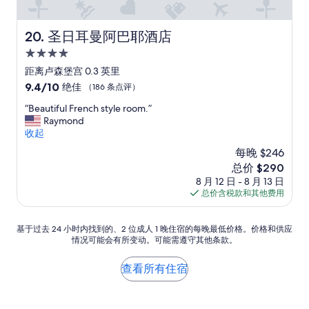
y
o
品
e
o
m
質
a
p
w
也
n
圣日耳曼阿巴耶酒店
20. 圣日耳曼阿巴耶酒店
e
a
很
t
n
s
4.0
好
w
o
c
”
星
e
距离卢森堡宫 0.3 英里
u
l
c
住
9.4
9.4/10
r
绝佳
（186 条点评）
e
o
宿
分，
l
a
u
“
“Beautiful French style room.”
总
u
n
l
B
Raymond
分
g
,
d
e
收起
10，
g
s
n
a
绝
a
p
每晚 $246
e
u
佳，
g
a
新
总价 $290
v
t
（186
e
c
价
e
8 月 12 日 - 8 月 13 日
i
条
,
i
格
r
总价含税款和其他费用
f
点
w
o
$290
o
u
评）
h
u
p
l
i
s
基
基于过去 24 小时内找到的、2 位成人 1 晚住宿的每晚最低价格。价格和供应
e
F
c
,
情况可能会有所变动。可能需遵守其他条款。
于
n
r
h
a
过
t
e
m
n
去
h
查看所有住宿
n
a
d
24
e
c
d
v
小
c
h
e
e
时
u
s