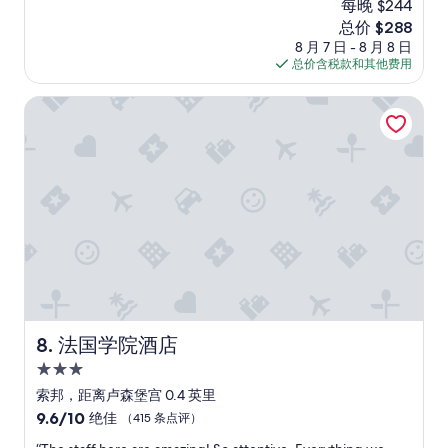
o
每晚 $244
o
总
t
n
新
m
总价 $288
分
h
a
价
y
10，
8 月 7 日 - 8 月 8 日
e
r
格
s
绝
总价含税款和其他费用
r
e
$288
e
佳，
.
a
l
（331
法国学院酒店
E
w
f
条
v
a
f
点
e
s
o
评）
r
a
r
y
g
a
o
r
s
n
e
o
e
a
l
w
t
o
a
m
s
s
e
w
v
e
i
e
t
m
r
法国学院酒店
8. 法国学院酒店
i
o
y
n
n
3.0
h
g
e
星
e
索邦，距离卢森堡宫 0.4 英里
p
m
l
住
l
9.6
9.6/10
绝佳
（415 条点评）
o
p
a
宿
分，
r