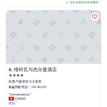
y
p
格
总价含税款和其他费用
n
u
w
o
$254
d
c
h
o
e
维特瓦与杰尔曼酒店
h
e
l
r
a
r
i
f
l
e
s
u
u
!
e
l
x
W
x
s
u
o
c
t
r
u
e
a
y
l
p
y
a
d
t
a
f
d
i
t
t
e
o
t
e
f
n
h
r
i
a
i
a
维特瓦与杰尔曼酒店
6. 维特瓦与杰尔曼酒店
n
l
s
d
i
f
4.0
h
a
t
o
o
星
y
距离卢森堡宫 0.4 英里
e
r
t
w
住
l
9.6
9.6/10
绝佳
P
（782 条点评）
e
a
y
宿
分，
a
l
l
“
“Convenience ”
c
总
r
.
k
C
CHING
o
分
i
M
i
o
收起
m
10，
s
y
n