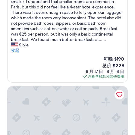
e
a
T
smaller. I understand that smaller rooms are common in
間
分
-
a
v
s
t
h
Paris, but this did not feel like a 4-star hotel experience.
剛
10，
h
y
i
t
!
e
There wasn’t even enough space to fully open our luggage,
好
绝
o
.
b
a
W
r
which made the room very inconvenient. The hotel also did
整
佳，
t
T
e
u
o
o
not provide bathrobes, slippers, or basic bathroom
理
（507
e
h
.
r
u
o
amenities such as cotton swabs or cotton pads. Breakfast
到
条
l
e
T
a
l
m
was €25 per person, but it was only a basic continental
一
点
i
h
h
n
d
w
breakfast. We found much better breakfasts at……
半
评）
s
o
e
t
…
a
Silvie
只
v
t
r
s
…
s
收起
差
e
e
o
a
e
毛
r
l
每晚 $190
o
n
x
巾
y
w
m
d
新
总价 $228
t
未
q
a
i
s
价
8 月 17 日 - 8 月 18 日
r
更
u
s
s
t
格
总价含税款和其他费用
e
換
i
v
s
o
$228
m
,
e
e
m
r
e
艺术女士酒店
我
t
r
a
e
l
當
b
y
l
s
y
時
u
c
l
n
s
進
t
l
b
e
m
房
c
e
u
a
a
未
l
a
t
r
l
插
o
n
t
b
l
上
s
,
h
y
,
房
e
i