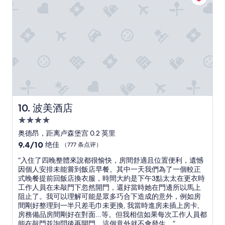
d
k
o
1
e
e
a
0
r
d
l
分
f
f
l
鐘
u
o
d
有
l
r
e
很
.
o
s
多
”
r
t
不
a
i
同
b
n
的
o
a
餐
u
t
廳
波美酒店
10. 波美酒店
t
i
，
w
4.0
o
營
a
n
業
星
奥德昂，距离卢森堡宫 0.2 英里
s
s
時
住
9.4
9.4/10
绝佳
（777 条点评）
a
w
間
宿
分，
n
h
大
“
“入住了四晚整體來說都很愉快，房間舒適且位置便利，遺憾
总
s
i
約
入
因個人安排未能嘗到飯店早餐。其中一天我們為了一個較正
分
w
l
晚
住
式晚餐提前回飯店換衣服，時間大約是下午3點太太在更衣時
10，
e
e
上
了
工作人員在未敲門下忽然開門，還好當時她在門邊所以馬上
绝
r
b
十
四
阻止了。我可以理解可能是眾多巧合下造成的意外，例如房
佳，
e
e
一
晚
間剛好整理到一半只差毛巾未更換, 我當時進房未插上房卡,
（777
d
i
時
整
房務備品房間剛好在對面...等。但我相信如果每次工作人員都
条
n
n
，
體
能在敲門並詢問後再開門，這個意外就不會發生。”