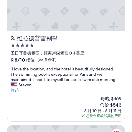
f
y
r
m
i
u
e
c
n
h
d
!
l
E
维拉德普雷别墅
3. 维拉德普雷别墅
y
x
,
5.0
q
h
u
星
圣日耳曼德佩区，距离卢森堡宫 0.4 英里
e
i
住
9.8
9.8/10
绝佳
（68 条点评）
l
s
宿
分，
p
i
“
“I love the location, and the hotel is beautifully designed.
总
f
t
I
The swimming pool is exceptional for Paris and well
分
u
e
l
maintained. I had it to myself for a solo swim one morning.”
10，
l
r
o
Steven
绝
s
o
v
收起
佳，
t
o
e
（68
a
每晚 $469
m
t
条
f
a
新
总价 $543
h
点
f
n
价
8 月 10 日 - 8 月 11 日
e
评）
,
d
格
总价含税款和其他费用
l
c
w
$543
o
l
a
c
尤娜圣日耳曼-服务公寓
e
r