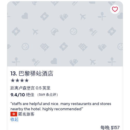
人
l
e
巴黎驿站酒店
o
e
口
員
p
m
m
l
。
在
f
e
a
,
”
未
u
l
n
w
敲
l
y
y
a
門
.
k
g
l
下
G
i
r
k
忽
o
n
e
d
然
o
d
a
o
開
d
,
t
w
門
b
p
r
n
，
r
r
e
t
還
e
o
s
o
好
a
f
t
t
巴黎驿站酒店
13. 巴黎驿站酒店
當
k
e
a
h
時
f
4.0
s
u
e
她
a
s
星
r
j
距离卢森堡宫 0.5 英里
在
s
i
a
住
u
9.4
9.4/10
門
绝佳
（569 条点评）
t
o
n
n
宿
分，
邊
w
n
t
“
c
“staffs are helpful and nice. many restaurants and stores
总
所
i
a
s
s
t
nearby the hotel. highly recommended”
分
以
t
l
b
t
i
匿名旅客
10，
馬
h
,
u
a
o
收起
绝
上
n
a
t
f
n
佳，
阻
i
每晚 $157
n
d
f
a