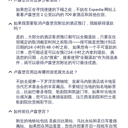
e
卢森堡宫旁边多少家酒店？
b
a
x
a
l
如果您正在寻找便捷的下榻之处，不妨在 Expedia 网站上
t
t
F
看看卢森堡宫 2 公里以内的 709 家酒店和其他住宿。
t
h
r
o
r
如果我需要取消卢森堡宫附近的酒店预订，我能获得退款
e
t
o
吗？
n
h
o
c
e
是的，大部分的酒店客房预订都可以全额退款，只要在住
m
h
l
宿规定的取消截至时间之前取消——很可能是您预计到店
a
s
i
日期的24 小时到 48 小时之前。 如果您有一个不可退款的
m
p
f
订单，您可能还是可以在预订24 小时之内拿到退款。 挑
e
e
t
选您的日期，点击"搜索"，接着使用"全额退款"作为筛选条
n
c
a
件，就可以获得卢森堡宫附近的可订最佳优惠。
i
i
n
t
a
d
卢森堡宫周边有哪些游览观光去处？
i
l
c
e
t
不妨去观摩一下罗浮宫博物馆、皇家马内歌酒店或卡地亚
l
s
i
当代艺术基金会的丰富藏品。不要错过当地的知名地标景
o
s
e
点，比如巴黎圣母院、歌剧院和凯旋门等。如果对当地演
s
u
s
出感兴趣，您可以去奥德翁剧院、法兰西喜剧院和巴士底
e
c
.
歌剧院欣赏精彩节目。
t
h
A
o
a
s
如何前往卢森堡宫？
t
s
p
h
c
附近的地铁站包括 圣叙尔比斯站、马比永站和圣日耳曼德
e
e
o
佩站。 如果想在周边逛逛，您也许想要开启一段租车自驾
c