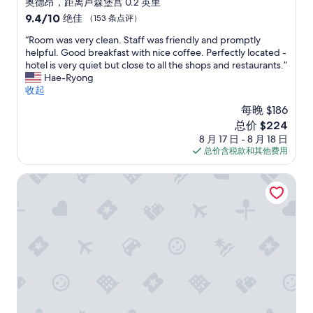
奥德昂，距离卢森堡宫 0.2 英里
p
,
博
能
住
9.4
9.4/10
o
绝佳
（153 条点评）
r
物
嘗
宿
分，
r
e
馆
到
“
“Room was very clean. Staff was friendly and promptly
总
a
s
，
飯
R
helpful. Good breakfast with nice coffee. Perfectly located -
分
t
t
有
店
o
hotel is very quiet but close to all the shops and restaurants.”
10，
f
a
梵
早
o
Hae-Ryong
绝
r
u
高
餐
m
收起
佳，
o
r
和
。
w
（153
n
a
莫
每晚 $186
其
a
条
t
n
奈
中
新
总价 $224
s
点
d
t
的
一
价
8 月 17 日 - 8 月 18 日
v
评）
e
s
作
天
格
总价含税款和其他费用
e
s
a
品
我
$224
r
k
n
。
們
y
圣路易斯酒店 - 卢森堡花园
.
d
酒
為
c
L
a
店
了
l
o
s
房
一
e
c
u
間
個
a
a
p
偏
較
n
t
e
小
正
.
i
r
，
式
S
o
m
一
晚
t
n
a
件
餐
a
i
r
大
提
f
n
k
行