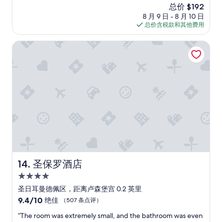
（569
止
c
d
新
总价 $192
o
s
n
条
了
e
a
价
e
8 月 9 日 - 8 月 10 日
a
d
点
。
c
t
格
s
总价含税款和其他费用
r
l
评）
我
o
t
$192
n
e
o
可
f
e
’
h
o
圣保罗酒店
以
f
n
t
e
k
理
e
t
h
l
l
解
e
i
a
p
e
可
.
v
v
f
f
能
P
e
e
u
t
是
e
t
t
l
!
眾
r
h
h
a
U
多
f
r
a
n
n
巧
e
o
t
d
e
合
c
u
t
n
x
下
t
g
o
i
p
造
l
h
u
c
e
成
y
o
r
e
c
圣保罗酒店
的
14. 圣保罗酒店
l
u
i
.
t
意
o
t
4.0
s
m
e
外
c
o
t
a
星
d
圣日耳曼德佩区，距离卢森堡宫 0.2 英里
，
a
u
a
n
t
住
例
9.4
9.4/10
t
绝佳
（507 条点评）
r
r
y
r
如
宿
分，
e
s
e
r
e
“
“The room was extremely small, and the bathroom was even
房
总
d
t
a