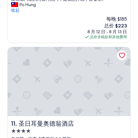
点
e
g
可
來
Po Hung
评）
a
l
以
說
收起
r
o
步
都
l
每晚 $185
c
行
很
y
a
去
新
总价 $223
愉
i
l
羅
价
8 月 12 日 - 8 月 13 日
快
m
t
浮
格
总价含税款和其他费用
，
m
o
宮
$223
房
e
s
約
間
圣日耳曼奥德翁酒店
d
o
1
舒
i
m
5
適
a
e
-
且
t
e
2
位
e
x
0
置
l
c
分
便
y
e
鐘
利
o
l
，
，
n
l
羅
遺
W
e
浮
憾
h
n
宫
因
a
t
对
個
t
b
面
人
圣日耳曼奥德翁酒店
11. 圣日耳曼奥德翁酒店
s
a
是
安
A
r
奥
4.0
排
p
s
赛
未
星