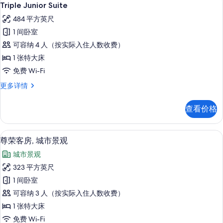
显
6
信
Triple Junior Suite
示
息
484 平方英尺
Triple
1 间卧室
Junior
可容纳 4 人（按实际入住人数收费）
Suite
1 张特大床
的
免费 Wi-Fi
所
有
Triple
更多详情
Junior
照
Suite
查看价格
片
更
多
信
高档床上用品、Select Comfort 
显
8
息
尊荣客房, 城市景观
示
城市景观
尊
323 平方英尺
荣
1 间卧室
客
可容纳 3 人（按实际入住人数收费）
房,
1 张特大床
城
免费 Wi-Fi