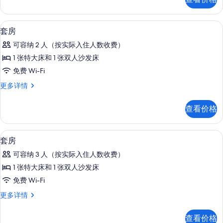
多
照
信
片
息
高档床上用品、Select Comfort 
显
6
套房
示
可容纳 2 人（按实际入住人数收费）
套
1 张特大床和 1 张双人沙发床
房
免费 Wi-Fi
的
套
更多详情
所
房
有
更
查看价格
多
照
信
片
息
高档床上用品、Select Comfort 
显
4
套房
示
可容纳 3 人（按实际入住人数收费）
套
1 张特大床和 1 张双人沙发床
房
免费 Wi-Fi
的
套
更多详情
所
房
有
更
查看价格
多