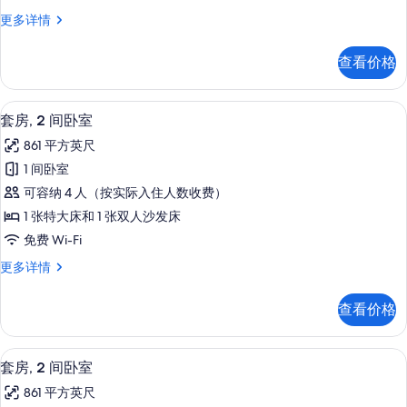
市
尊
更多详情
景
荣
观
客
查看价格
房,
的
城
所
市
高档床上用品、Select Comfort 
显
11
景
套房, 2 间卧室
有
示
观
照
861 平方英尺
更
套
多
片
1 间卧室
房,
信
可容纳 4 人（按实际入住人数收费）
息
2
1 张特大床和 1 张双人沙发床
间
免费 Wi-Fi
卧
套
更多详情
室
房,
的
2
查看价格
间
所
卧
有
室
高档床上用品、Select Comfort 
显
12
更
照
套房, 2 间卧室
示
多
片
861 平方英尺
信
套