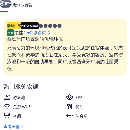
楼
117+
概述
客房
地点
政策
酒
店
5.0
豪华住宿
VIP Access
的
星
绝佳
2,691 条点评
9.6
住
照
西班牙广场景观的优雅环境
宿
充满活力的环境和现代化的设计定义您的住宿体验，标志
片
性景点和繁华的商店近在咫尺。享受宽敞的客房、室内游
库
泳池和一流的自助早餐，同时欣赏西班牙广场的壮丽景
室内游泳池，日光浴躺椅
色。
热门服务设施
游泳池
SPA
免费 Wi-Fi
餐厅
空调
健身房
查看全部