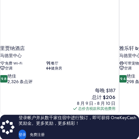
里贾纳酒店
雅乐轩 b
马德里中心
马德里中
免费 Wi-Fi
餐厅
可带宠物
空调
健身房
空调
9.8
9.4
绝佳
绝佳
9.8
9.4
分，
分，
2,326 条点评
298 
总
总
每晚 $187
分
分
新
总计 $206
10，
10，
价
8 月 9 日 - 8 月 10 日
绝
绝
格
总价含税款和其他费用
佳，
佳，
$206
2,326
298
登录帐户并从数千家住宿中进行预订，即可获得 OneKeyCash
条
条
奖励金。更多奖励，更多精彩！
点
点
评
评
登录
免费注册