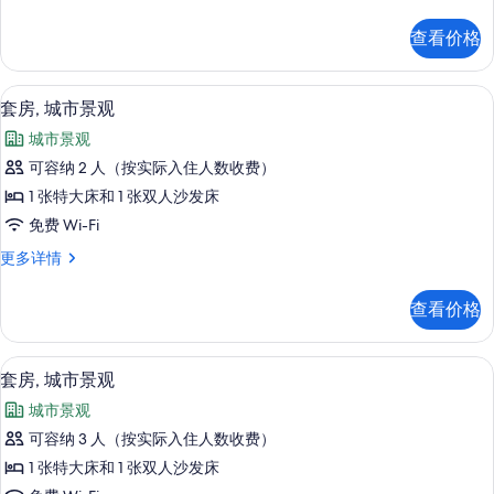
房,
观
城
查看价格
市
的
景
所
观
高档床上用品、Select Comfort 
显
5
更
套房, 城市景观
有
示
多
照
城市景观
信
套
息
片
可容纳 2 人（按实际入住人数收费）
房,
1 张特大床和 1 张双人沙发床
城
免费 Wi-Fi
市
套
更多详情
景
房,
观
城
查看价格
市
的
景
所
观
高档床上用品、Select Comfort 
显
5
更
套房, 城市景观
有
示
多
照
城市景观
信
套
息
片
可容纳 3 人（按实际入住人数收费）
房,
1 张特大床和 1 张双人沙发床
城