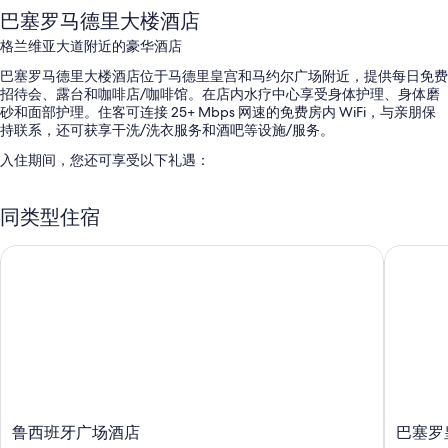
巴塞罗马德里大楼酒店
格兰维亚大道附近的豪华酒店
巴塞罗马德里大楼酒店位于马德里皇宫和马约尔广场附近，提供每日免费
招待会、露台和咖啡店/咖啡馆。在店内水疗中心享受身体护理、身体磨
砂和面部护理。住客可连接 25+ Mbps 网速的免费房内 WiFi，与亲朋保
持联系，还可获享干洗/洗衣服务和酒吧等设施/服务。
入住期间，您还可享受以下礼遇：
室内游泳池配备日光浴躺椅
同类型住宿
自助式早餐（收费）、自助停车（收费）和往返机场班车（收费）
婚庆服务、接待大厅和24 小时前台服务
鲁西班牙广场酒店
巴塞罗皇
行李储存室、礼宾服务和会议室
在住客点评中，早餐、中心便利位置和员工服务获得了诸多好评。
客房特色
所有 258 间客房均拥有24 小时客房服务和高档床上用品等舒适设施/服
务，以及枕头选单和可存放笔记本电脑的保险箱等礼遇。 在住客点评
中，该住宿场所干净、宽敞的客房得到了称赞。
鲁
巴
其他的设施/服务还包括：
鲁西班牙广场酒店
巴塞罗
西
塞