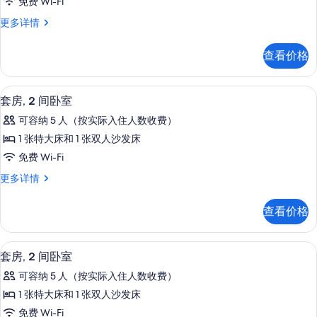
免费 Wi-Fi
市
套
更多详情
景
房,
观
城
查看价格
市
的
景
所
观
高档床上用品、Select Comfort 
显
4
更
套房, 2 间卧室
有
示
多
照
可容纳 5 人（按实际入住人数收费）
信
套
息
片
1 张特大床和 1 张双人沙发床
房,
免费 Wi-Fi
2
套
更多详情
间
房,
卧
2
查看价格
间
室
卧
的
室
高档床上用品、Select Comfort 
显
4
更
所
套房, 2 间卧室
示
多
有
可容纳 5 人（按实际入住人数收费）
信
套
照
息
1 张特大床和 1 张双人沙发床
房,
片
免费 Wi-Fi