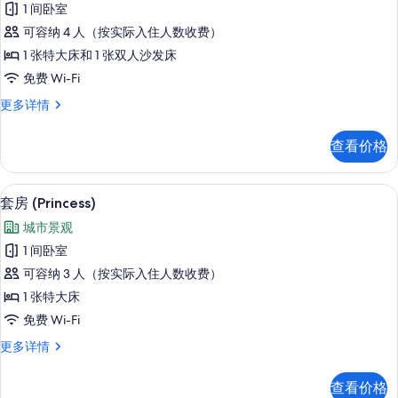
息
1 间卧室
房,
可容纳 4 人（按实际入住人数收费）
2
1 张特大床和 1 张双人沙发床
间
免费 Wi-Fi
卧
套
更多详情
室
房,
的
2
查看价格
间
所
卧
有
室
高档床上用品、Select Comfort 
显
8
更
照
套房 (Princess)
示
多
片
城市景观
信
套
息
1 间卧室
房
可容纳 3 人（按实际入住人数收费）
(Princess)
1 张特大床
的
免费 Wi-Fi
所
套
更多详情
有
房
照
(Princess)
查看价格
更