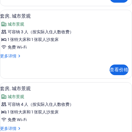
照
信
片
息
高档床上用品、Select Comfort 
显
5
套房, 城市景观
示
城市景观
套
可容纳 3 人（按实际入住人数收费）
房,
1 张特大床和 1 张双人沙发床
城
免费 Wi-Fi
市
套
更多详情
景
房,
观
城
查看价格
市
的
景
所
观
高档床上用品、Select Comfort 
显
5
更
套房, 城市景观
有
示
多
照
城市景观
信
套
息
片
可容纳 4 人（按实际入住人数收费）
房,
1 张特大床和 1 张双人沙发床
城
免费 Wi-Fi
市
套
更多详情
景