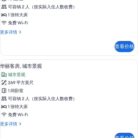
丽
可容纳 2 人（按实际入住人数收费）
客
1 张特大床
房
免费 Wi-Fi
的
华
更多详情
所
丽
有
客
查看价格
房
照
更
片
多
高档床上用品、Select Comfort 
显
13
信
华丽客房, 城市景观
示
息
城市景观
华
269 平方英尺
丽
1 间卧室
客
可容纳 2 人（按实际入住人数收费）
房,
1 张特大床
城
免费 Wi-Fi
市
华
更多详情
景
丽
观
客