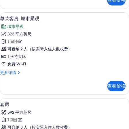
查看价格
房,
的
城
所
市
高档床上用品、Select Comfort 
显
6
景
尊荣客房, 城市景观
有
示
观
照
城市景观
更
尊
多
片
323 平方英尺
荣
信
1 间卧室
息
客
可容纳 2 人（按实际入住人数收费）
房,
1 张特大床
城
免费 Wi-Fi
市
尊
更多详情
景
荣
观
客
查看价格
房,
的
城
所
市
高档床上用品、Select Comfort 
显
7
景
套房
有
示
观
照
592 平方英尺
更
套
多
片
1 间卧室
房
信
可容纳 3 人（按实际入住人数收费）