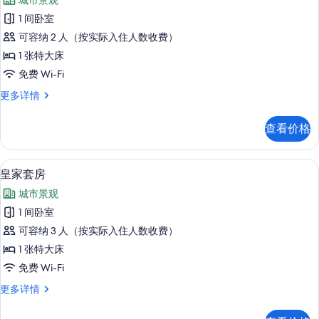
城市景观
皇
1 间卧室
家
可容纳 2 人（按实际入住人数收费）
套
1 张特大床
房
免费 Wi-Fi
的
皇
更多详情
所
家
有
套
查看价格
房
照
更
片
多
高档床上用品、Select Comfort 
显
7
信
皇家套房
示
息
城市景观
皇
1 间卧室
家
可容纳 3 人（按实际入住人数收费）
套
1 张特大床
房
免费 Wi-Fi
的
皇
更多详情
所
家
有
套