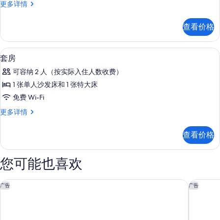
套
更多详情
间
房,
卧
2
查看价格
间
室
卧
的
室
高档床上用品、Select Comfort 
显
8
更
所
套房
示
多
有
可容纳 2 人（按实际入住人数收费）
信
套
照
息
1 张单人沙发床和 1 张特大床
房
片
免费 Wi-Fi
的
套
更多详情
所
房
有
更
查看价格
多
照
信
片
息
您可能也喜欢
里贾纳酒店
雅乐轩 b
广告
广告