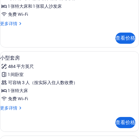
息
的
1 张特大床和 1 张双人沙发床
所
免费 Wi-Fi
有
套
更多详情
照
房
片
更
查看价格
多
信
息
高档床上用品、Select Comfort 
显
8
小型套房
示
484 平方英尺
小
1 间卧室
型
可容纳 3 人（按实际入住人数收费）
套
1 张特大床
房
免费 Wi-Fi
的
小
更多详情
所
型
有
套
查看价格
房
照
更
片
多
高档床上用品、Select Comfort 