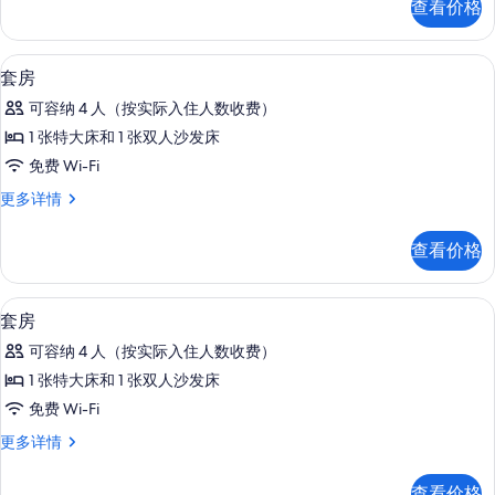
查看价格
房
所
更
有
多
高档床上用品、Select Comfort 
显
4
信
套房
照
示
息
片
可容纳 4 人（按实际入住人数收费）
套
1 张特大床和 1 张双人沙发床
房
免费 Wi-Fi
的
套
更多详情
所
房
有
更
查看价格
多
照
信
片
息
高档床上用品、Select Comfort 
显
4
套房
示
可容纳 4 人（按实际入住人数收费）
套
1 张特大床和 1 张双人沙发床
房
免费 Wi-Fi
的
套
更多详情
所
房
有
更
查看价格