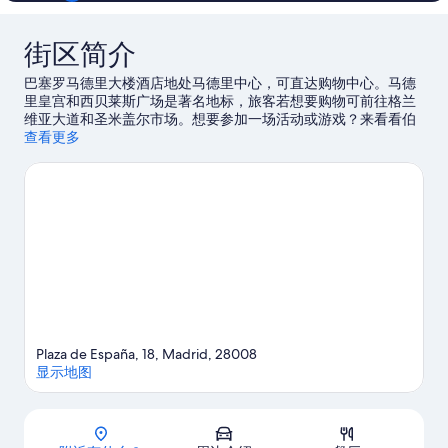
街区简介
巴塞罗马德里大楼酒店地处马德里中心，可直达购物中心。马德
里皇宫和西贝莱斯广场是著名地标，旅客若想要购物可前往格兰
维亚大道和圣米盖尔市场。想要参加一场活动或游戏？来看看伯
纳乌球场或Movistar竞技场都有哪些好玩的。酒店拥有优越的地
查看更多
理位置，而且适合观光，因而深受住客的喜爱。此外，这里还有
便利的公共交通：距离西班牙广场站仅数步之遥，步行前往温图
拉罗德里格斯站只需 5 分钟。
访问我们的马德里旅行指南
Plaza de España, 18, Madrid, 28008
显示地图
地图