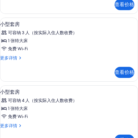
的
套
查看价格
房
所
更
有
多
高档床上用品、Select Comfort 
显
5
信
小型套房
照
示
息
片
可容纳 3 人（按实际入住人数收费）
小
1 张特大床
型
免费 Wi-Fi
套
小
更多详情
房
型
的
套
查看价格
房
所
更
有
多
高档床上用品、Select Comfort 
显
5
信
小型套房
照
示
息
片
可容纳 4 人（按实际入住人数收费）
小
1 张特大床
型
免费 Wi-Fi
套
小
更多详情
房
型
的
套