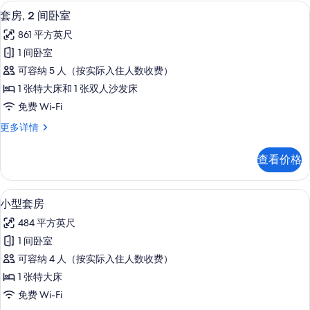
照
观
高档床上用品、Select Comfort 
显
12
更
套房, 2 间卧室
片
示
多
861 平方英尺
信
套
息
1 间卧室
房,
可容纳 5 人（按实际入住人数收费）
2
1 张特大床和 1 张双人沙发床
间
免费 Wi-Fi
卧
套
更多详情
室
房,
的
2
查看价格
间
所
卧
有
室
高档床上用品、Select Comfort 
显
8
更
照
小型套房
示
多
片
484 平方英尺
信
小
息
1 间卧室
型
可容纳 4 人（按实际入住人数收费）
套
1 张特大床
房
免费 Wi-Fi
的