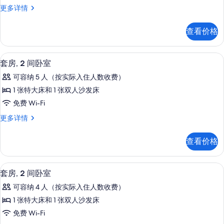
套
更多详情
间
房,
卧
2
查看价格
间
室
卧
的
室
高档床上用品、Select Comfort 
显
4
更
所
套房, 2 间卧室
示
多
有
可容纳 5 人（按实际入住人数收费）
信
套
照
息
1 张特大床和 1 张双人沙发床
房,
片
免费 Wi-Fi
2
套
更多详情
间
房,
卧
2
查看价格
间
室
卧
的
室
高档床上用品、Select Comfort 
显
4
更
所
套房, 2 间卧室
示
多
有
可容纳 4 人（按实际入住人数收费）
信
套
照
息
1 张特大床和 1 张双人沙发床
房,
片
免费 Wi-Fi
2