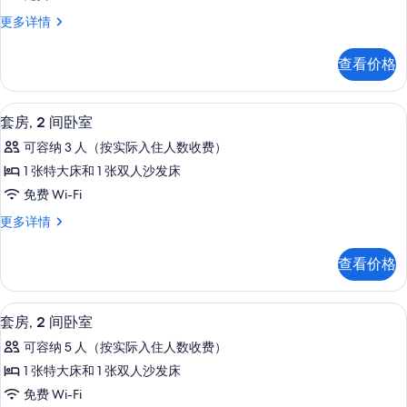
2
套
更多详情
间
房,
卧
2
查看价格
间
室
卧
的
室
高档床上用品、Select Comfort 
显
4
更
所
套房, 2 间卧室
示
多
有
可容纳 3 人（按实际入住人数收费）
信
套
照
息
1 张特大床和 1 张双人沙发床
房,
片
免费 Wi-Fi
2
套
更多详情
间
房,
卧
2
查看价格
间
室
卧
的
室
高档床上用品、Select Comfort 
显
4
更
所
套房, 2 间卧室
示
多
有
可容纳 5 人（按实际入住人数收费）
信
套
照
息
1 张特大床和 1 张双人沙发床
房,
片
免费 Wi-Fi
2