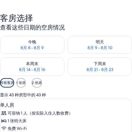
客房选择
查看这些日期的空房情况
查看今晚的空房情况：8月 8 - 8月 9
查看明天的空房情况：8月 9 - 8
今晚
明天
8月 8 - 8月 9
8月 9 - 8月 10
查看本周末的空房情况：8月 14 - 8月 16
查看下周末的空房情况：8月 21 -
本周末
下周末
8月 14 - 8月 16
8月 21 - 8月 23
可
所有客房
1 张床
2 张床
用
的
显示 43 种房型中的 43 种
客
高档床上用品、Select Comfort 
显
5
单人房
房
示
筛
可容纳 1 人（按实际入住人数收费）
单
选
1 张特大床
人
条
免费 Wi-Fi