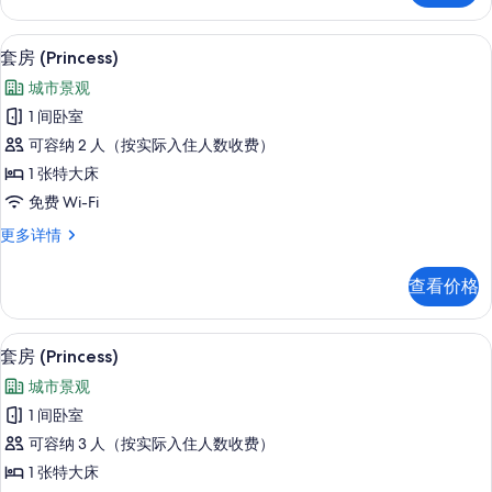
片
多
信
高档床上用品、Select Comfort 
显
8
息
套房 (Princess)
示
城市景观
套
1 间卧室
房
可容纳 2 人（按实际入住人数收费）
(Princess)
1 张特大床
的
免费 Wi-Fi
所
套
更多详情
有
房
照
(Princess)
查看价格
更
片
多
信
高档床上用品、Select Comfort 
显
8
息
套房 (Princess)
示
城市景观
套
1 间卧室
房
可容纳 3 人（按实际入住人数收费）
(Princess)
1 张特大床
的