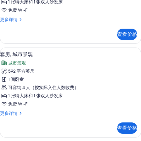
1 张特大床和 1 张双人沙发床
所
免费 Wi-Fi
有
套
更多详情
照
房
片
更
查看价格
多
信
息
高档床上用品、Select Comfort 
显
13
套房, 城市景观
示
城市景观
套
592 平方英尺
房,
1 间卧室
城
可容纳 4 人（按实际入住人数收费）
市
1 张特大床和 1 张双人沙发床
景
免费 Wi-Fi
观
套
更多详情
的
房,
所
城
查看价格
市
有
景