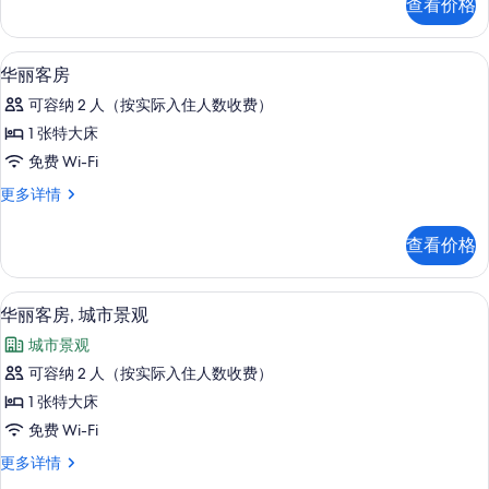
查看价格
房
照
更
片
多
高档床上用品、Select Comfort 
显
4
信
华丽客房
示
息
可容纳 2 人（按实际入住人数收费）
华
1 张特大床
丽
免费 Wi-Fi
客
华
更多详情
房
丽
的
客
查看价格
房
所
更
有
多
高档床上用品、Select Comfort 
显
6
信
华丽客房, 城市景观
照
示
息
片
城市景观
华
可容纳 2 人（按实际入住人数收费）
丽
1 张特大床
客
免费 Wi-Fi
房,
华
更多详情
城
丽