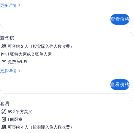
房
件
单
更多详情
的
人
所
房
查看价格
更
有
多
照
信
高档床上用品、Select Comfort 
显
7
息
豪华房
片
示
可容纳 2 人（按实际入住人数收费）
豪
1 张特大床或 2 张单人床
华
免费 Wi-Fi
房
豪
更多详情
的
华
所
房
查看价格
更
有
多
照
信
高档床上用品、Select Comfort 
显
13
息
套房
片
示
592 平方英尺
套
1 间卧室
房
可容纳 4 人（按实际入住人数收费）
的