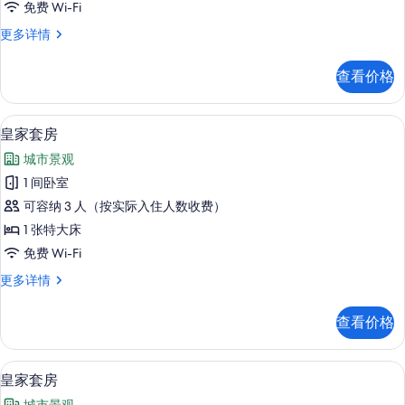
免费 Wi-Fi
所
套
更多详情
有
房
照
(Princess)
查看价格
更
片
多
信
高档床上用品、Select Comfort 
显
8
息
皇家套房
示
城市景观
皇
1 间卧室
家
可容纳 3 人（按实际入住人数收费）
套
1 张特大床
房
免费 Wi-Fi
的
皇
更多详情
所
家
有
套
查看价格
房
照
更
片
多
高档床上用品、Select Comfort 
显
6
信
皇家套房
示
息