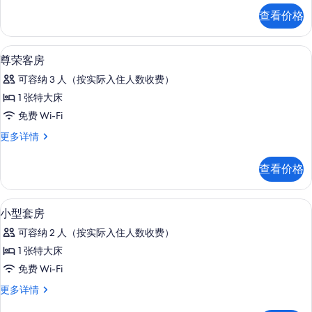
市
客
查看价格
房,
景
城
观
市
高档床上用品、Select Comfort 
显
5
景
尊荣客房
的
示
观
所
可容纳 3 人（按实际入住人数收费）
更
尊
多
有
1 张特大床
荣
信
照
免费 Wi-Fi
息
客
片
尊
更多详情
房
荣
的
客
查看价格
房
所
更
有
多
高档床上用品、Select Comfort 
显
5
信
小型套房
照
示
息
片
可容纳 2 人（按实际入住人数收费）
小
1 张特大床
型
免费 Wi-Fi
套
小
更多详情
房
型