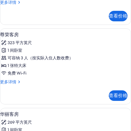
小
更多详情
所
型
有
套
查看价格
房
照
更
片
多
高档床上用品、Select Comfort 
显
8
信
尊荣客房
示
息
323 平方英尺
尊
1 间卧室
荣
可容纳 3 人（按实际入住人数收费）
客
1 张特大床
房
免费 Wi-Fi
的
尊
更多详情
所
荣
有
客
查看价格
房
照
更
片
多
高档床上用品、Select Comfort 
显
5
信
华丽客房
示
息
269 平方英尺
华
1 间卧室