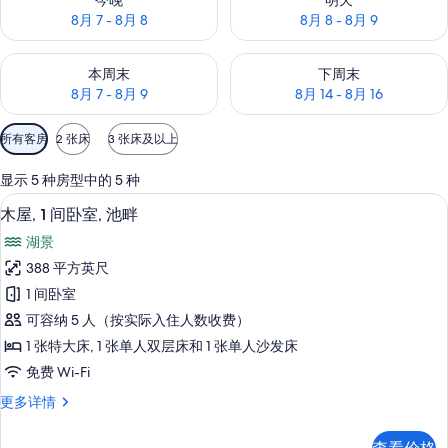
今晚
明天
8月 7 - 8月 8
8月 8 - 8月 9
查看本周末的空房情况：8月 7 - 8月 9
查看下周末的空房情况：8月 14 -
本周末
下周末
8月 7 - 8月 9
8月 14 - 8月 16
可
所有客房
2 张床
3 张床及以上
用
的
显示 5 种房型中的 5 种
客
木屋, 1 间卧室, 池畔 | 露台
显
9
木屋, 1 间卧室, 池畔
房
示
筛
湖景
木
选
388 平方英尺
屋,
条
1 间卧室
1
件
可容纳 5 人（按实际入住人数收费）
间
1 张特大床, 1 张单人双层床和 1 张单人沙发床
卧
免费 Wi-Fi
室,
木
更多详情
池
屋,
畔
1