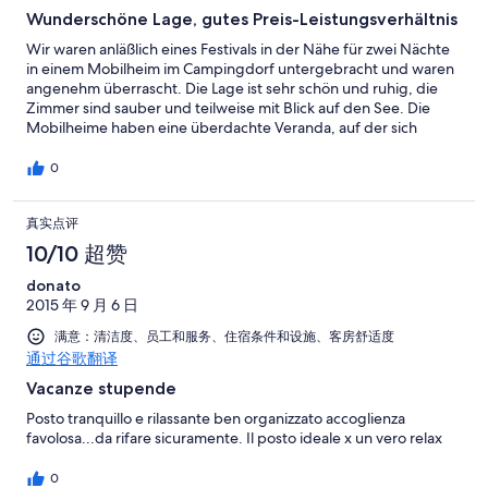
Wunderschöne Lage, gutes Preis-Leistungsverhältnis
Wir waren anläßlich eines Festivals in der Nähe für zwei Nächte
in einem Mobilheim im Campingdorf untergebracht und waren
angenehm überrascht. Die Lage ist sehr schön und ruhig, die
Zimmer sind sauber und teilweise mit Blick auf den See. Die
Mobilheime haben eine überdachte Veranda, auf der sich
gemütlich sitzen läßt. Super für Selbstverpfleger: Die Küche
bietet alles, was man braucht, z. B. einen Kühlschrank mit
0
Gefrierfach sowie einen Herd mit Backofen. Es gibt zwei
Schlafzimmer, davon eines mit einem Doppelbett und eines mit
真实点评
zwei Einzelbetten, sowie zwei Duschen und Toiletten. Einziger -
kleiner - Minuspunkt: der Shop könnte etwas besser bestückt
10/10 超赞
sein und sollte zumindest so elementare Dinge wie Brot und
Geschirrspülmittel im ständigen Angebot führen.
donato
2015 年 9 月 6 日
满意：清洁度、员工和服务、住宿条件和设施、客房舒适度
通过谷歌翻译
Vacanze stupende
Posto tranquillo e rilassante ben organizzato accoglienza
favolosa...da rifare sicuramente. Il posto ideale x un vero relax
0