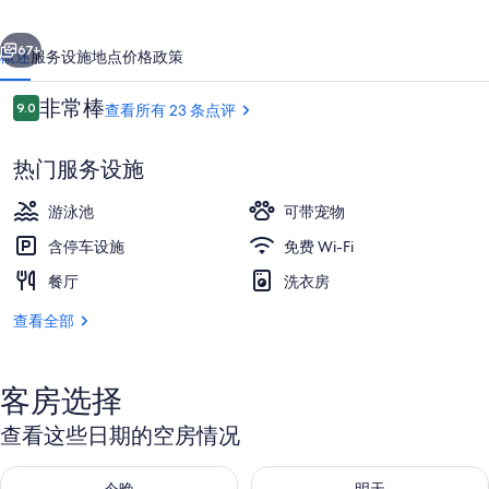
村
一个
下一个
营
67+
概述
服务设施
地点
价格
政策
地
点
非常棒
9.0
查看所有 23 条点评
的
9.0/10
评
照
热门服务设施
片
游泳池
可带宠物
库
含停车设施
免费 Wi-Fi
餐厅
洗衣房
住宿景观
查看全部
客房选择
查看这些日期的空房情况
查看今晚的空房情况：8月 7 - 8月 8
查看明天的空房情况：8月 8 - 8