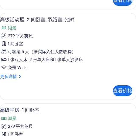
查看价格
间
的
卧
所
室,
高级活动屋, 2 间卧室, 双浴室, 池畔 | 外
显
9
池
有
高级活动屋, 2 间卧室, 双浴室, 池畔
示
畔
照
湖景
更
高
片
多
279 平方英尺
级
信
1 间卧室
息
活
可容纳 5 人（按实际入住人数收费）
动
1 张双人床, 2 张单人床和 1 张单人沙发床
屋,
免费 Wi-Fi
2
高
更多详情
间
级
卧
活
查看价格
动
室,
屋,
双
2
羽绒被、免费 WiFi
显
6
间
浴
高级平房, 1 间卧室
示
卧
室,
湖景
室,
高
池
双
279 平方英尺
级
浴
畔
1 间卧室