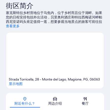
街区简介
息
塞克斯特拉乡村营地位于马焦内，位于乡村而且位于湖畔。如果
您的日程安排包括外出活动，贝里奥利酒庄和特拉西梅诺河畔帕
西尼亚诺码头肯定值得一逛，想要参观当地景点的旅客可前往拉
瓦莱自然绿洲和太阳之城游乐园。带孩子一起旅行？请考虑选择
查看更多
唐·内洛·帕洛尼文化中心，或者到翁布里亚赛车场参加一场活动或
游戏。您可就近选择划皮艇和帆板运动，尽情体验该地区的水上
游乐活动，或者还可选择骑自行车和徒步/骑行，体验优美的户外
风景。
访问我们的马焦内旅行指南
查看马焦内的更多露营车停车点
Strada Torricella, 28 - Monte del Lago, Magione, PG, 06063
显示地图
地图
附近有什么？
周边介绍
餐厅