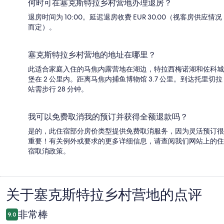
何时可在塞克斯特拉乡村营地办理退房？
退房时间为 10:00。延迟退房收费 EUR 30.00（视客房供应情况
而定）。
塞克斯特拉乡村营地的地址在哪里？
此适合家庭入住的马焦内露营地在湖边，特拉西梅诺湖和佐科城
堡在 2 公里内。距离马焦内捕鱼博物馆 3.7 公里。到达托里切拉
站需步行 28 分钟。
我可以免费取消我的预订并获得全额退款吗？
是的，此住宿部分房价类型提供免费取消服务，因为灵活预订很
重要！有关例外或要求的更多详细信息，请查阅我们网站上的住
宿取消政策。
关于塞克斯特拉乡村营地的点评
点
评
非常棒
9.0