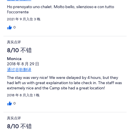
Ho prenoyato uno chalet. Molto bello, silenzioso e con tutto
l'occorrente
2021 年 9 月入住 3 晚
0
真实点评
8/10 不错
Monica
2018 年 8 月 29 日
通过谷歌翻译
The stay was very nice! We were delayed by 4 hours, but they
had left us with great explaination to late check in. The staff was
extremely nice and the Camp site had a great location!
2018 年 8 月入住 1 晚
0
真实点评
8/10 不错