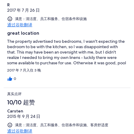
R
2017 年 7 月 26 日
满意：清洁度、员工和服务、住宿条件和设施
通过谷歌翻译
great location
The property advertised two bedrooms, I wasn't expecting the
bedroom to be with the kitchen, so I was disappointed with
that. This may have been an oversight with me, but I didn't
realize I needed to bring my own linens - luckily there were
some available to purchase for use. Otherwise it was good, pool
was great, location near lake was awesome, the events they had
2017 年 7 月入住 3 晚
were fun.
0
真实点评
10/10 超赞
Carsten
2015 年 9 月 24 日
满意：清洁度、员工和服务、住宿条件和设施、客房舒适度
通过谷歌翻译