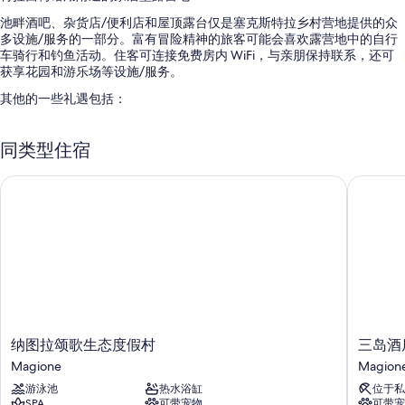
池畔酒吧、杂货店/便利店和屋顶露台仅是塞克斯特拉乡村营地提供的众
多设施/服务的一部分。富有冒险精神的旅客可能会喜欢露营地中的自行
车骑行和钓鱼活动。住客可连接免费房内 WiFi，与亲朋保持联系，还可
获享花园和游乐场等设施/服务。
其他的一些礼遇包括：
季节性开放的室外游泳池和儿童游泳池，配备日光浴躺椅和池畔遮阳
伞
同类型住宿
免费自助停车
纳图拉颂歌生态度假村
三岛酒店
全套早餐（收费）、自行车租赁和无烟场所
大堂电视、烧烤炉和卡拉 OK
客房特色
所有 62 间客房均配备空调等舒适设施/服务，还有免费 WiFi之类的设施/
服务。
更多客房便利设施/服务还包括：
纳
三
纳图拉颂歌生态度假村
三岛酒
全尺寸冰箱/冰柜和厨具/餐具/器皿
图
岛
Magione
Magion
阳台或露台和高脚椅
拉
酒
游泳池
热水浴缸
位于私
颂
店
SPA
可带宠物
可带宠