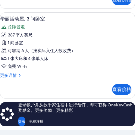
篷
室
房,
的
2
华丽活动屋, 3 间卧室 | 丘陵景观
显
8
间
所
华丽活动屋, 3 间卧室
示
卧
有
丘陵景观
室
华
照
更
387 平方英尺
丽
多
片
1 间卧室
信
活
息
可容纳 6 人（按实际入住人数收费）
动
1 张大床和 4 张单人床
屋,
免费 Wi-Fi
3
华
更多详情
间
丽
卧
活
查看价格
动
室
屋,
的
3
登录帐户并从数千家住宿中进行预订，即可获得 OneKeyCash
间
所
奖励金。更多奖励，更多精彩！
卧
有
室
登录
免费注册
照
更
多
片
信