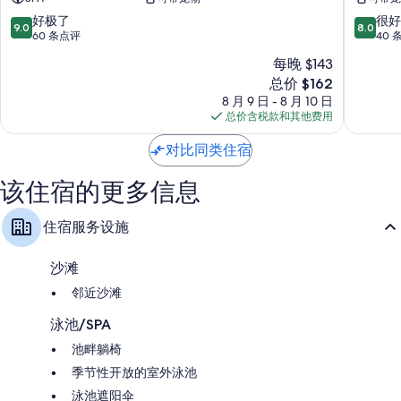
歌
Magion
生
9.0
8.0
好极了
很好
9.0
8.0
态
分，
分，
60 条点评
40 
度
总
总
每晚 $143
假
分
分
新
村
总价 $162
10，
10，
价
Magione
好
很
8 月 9 日 - 8 月 10 日
格
极
好，
总价含税款和其他费用
$162
了，
40
60
条
对比同类住宿
条
点
点
评
该住宿的更多信息
评
住宿服务设施
沙滩
邻近沙滩
泳池/SPA
池畔躺椅
季节性开放的室外泳池
泳池遮阳伞