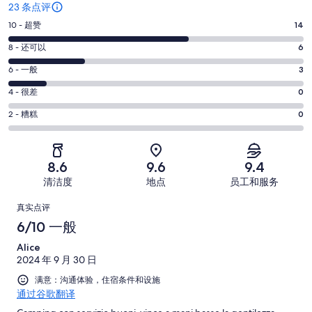
23 条点评
10
10 - 超赞
14
分
8
8 - 还可以
6
-
分
超
6
6 - 一般
3
-
分
赞。
还
4
4 - 很差
0
-
14
分
可
一
2
条
2 - 糟糕
0
-
以。
分
般。
好
很
6
-
3
评，
差。
条
糟
条
共
8.6
9.6
9.4
0
好
糕。
好
有
条
清洁度
地点
员工和服务
评，
0
评，
23
好
共
点
条
共
条
真实点评
评，
有
好
有
点
评
6/10 一般
共
23
评，
23
评
有
条
Alice
共
条
23
点
2024 年 9 月 30 日
有
点
条
评
23
满意：沟通体验，住宿条件和设施
评
点
通过谷歌翻译
条
评
点