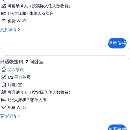
室,
平
的
池
可容纳 4 人（按实际入住人数收费）
房,
畔
所
1 张大床和 1 张单人双层床
更
1
有
免费 Wi-Fi
多
间
信
照
高
更多详情
卧
息
级
片
室
平
查看价格
房,
的
1
所
间
舒适帐篷房, 2 间卧室 | 客房景观
显
7
卧
有
舒适帐篷房, 2 间卧室
示
室
照
花园景观
更
舒
片
多
172 平方英尺
适
信
1 间卧室
息
帐
可容纳 4 人（按实际入住人数收费）
篷
1 张大床和 2 张单人床
房,
免费 Wi-Fi
2
舒
更多详情
间
适
卧
帐
查看价格