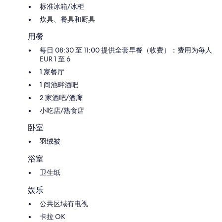
标准冰箱/冰柜
炊具、餐具和厨具
用餐
每日 08:30 至 11:00 提供全套早餐（收费）：费用为每人
EUR 1 至 6
1 家餐厅
1 间池畔酒吧
2 家酒吧/酒廊
小吃店/熟食店
卧室
羽绒被
浴室
卫生纸
娱乐
公共区域有电视
卡拉 OK