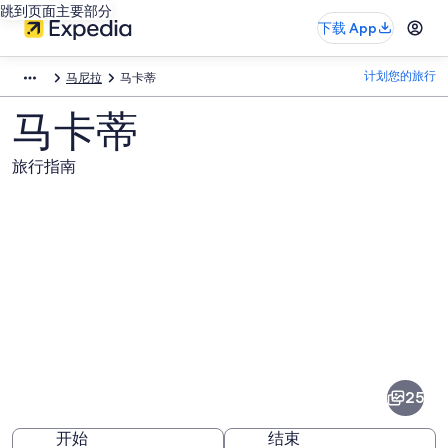
跳到页面主要部分
下载 App
计划您的旅行
马尼拉
马卡蒂
马卡蒂
旅行指南
马
卡
蒂
25
图
开始
结束