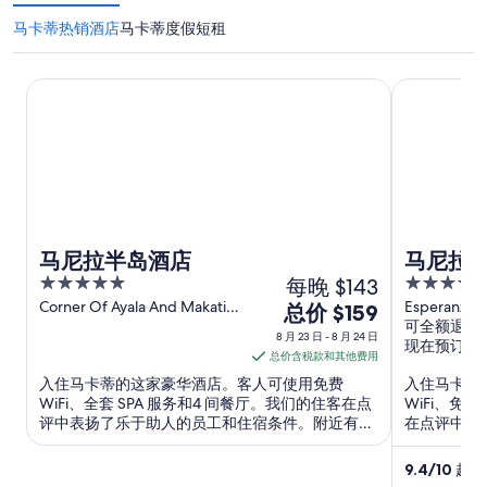
马卡蒂热销酒店
马卡蒂度假短租
马尼拉半岛酒店
马尼拉新世
马尼拉半岛酒店
马尼拉
5
每晚 $143
5
out
out
Corner Of Ayala And Makati
Esperanza S
8
总价 $159
Avenues Makati Manila
Makati Aven
可全额退款
of
of
月
8 月 23 日 - 8 月 24 日
现在预订，
5
5
23
总价含税款和其他费用
日
入住马卡蒂的这家豪华酒店。客人可使用免费
入住马卡蒂
到
WiFi、全套 SPA 服务和4 间餐厅。我们的住客在点
WiFi、免
评中表扬了乐于助人的员工和住宿条件。附近有热
在点评中表
8
门景点SM 亚洲商城和Glorietta 购物中心。
SM 亚洲商城
月
9.4
/
10
超好！
24