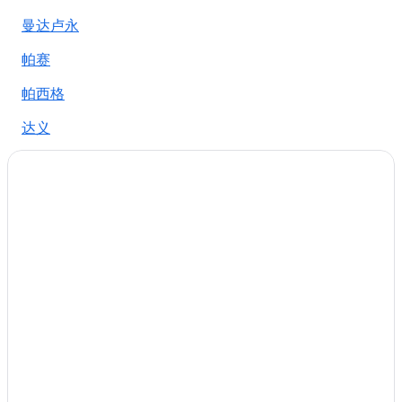
圣胡安的酒店
曼达卢永
描笼涯 76的酒店
曼达卢永的酒店
帕赛
小东京的酒店
帕西格
菲律宾国际会议中心附近的酒店
达义
Sm 亚洲商城附近的酒店
Parqal购物中心(音译:帕尔卡尔购物中心)附近的酒店
位于奥尔蒂加斯中心的娱乐场酒店
三越Bgc购物中心附近的酒店
新港购物中心附近的酒店
马卡蒂市中心的酒店
美国大使馆附近的酒店
马尼拉新濠天地附近的酒店
环球城圣卢克医疗中心附近的酒店
皮奥德尔皮拉尔的酒店