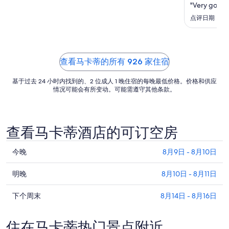
日
"Very good h
的
点评日期：2026
每
晚
价
格
查看马卡蒂的所有 926 家住宿
总
基于过去 24 小时内找到的、2 位成人 1 晚住宿的每晚最低价格。价格和供应
价
情况可能会有所变动。可能需遵守其他条款。
$159
查看马卡蒂酒店的可订空房
查
今晚
8月9日 - 8月10日
看
查
马
明晚
8月10日 - 8月11日
看
卡
查
马
下个周末
8月14日 - 8月16日
蒂
看
卡
今
马
蒂
晚
住在马卡蒂热门景点附近