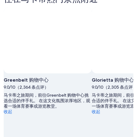
卡
明
的
蒂
晚
价
下
的
格，
周
价
入
末
格，
住
的
入
日
价
住
期
格，
日
为
入
期
8
住
月
为
日
9
8
照片拍摄者：Po
日
月
期
Greenbelt 购物中心
Glorietta 购物中心
-
10
为
9.0/10（2,364 条点评）
8
日
9.0/10（2,305 条点评）
8
月
-
月
马卡蒂之旅期间，前往Greenbelt 购物中心挑
马卡蒂之旅期间，前往Glo
10
8
选合适的伴手礼。 在这文化氛围浓厚地区，观
14
合适的伴手礼。 在这
看一场体育赛事或游览教堂。
一场体育赛事或游览宏
日
月
日
收起
收起
11
-
日
8
月
16